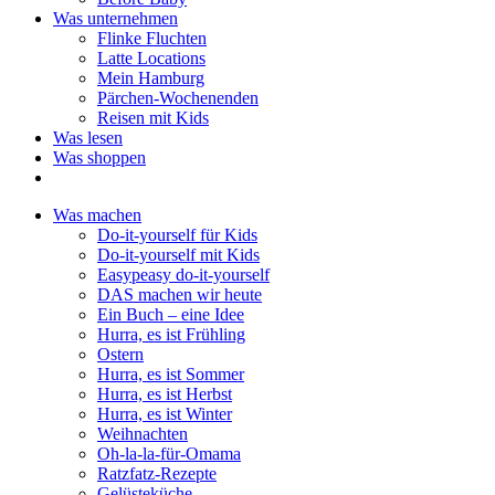
Was unternehmen
Flinke Fluchten
Latte Locations
Mein Hamburg
Pärchen-Wochenenden
Reisen mit Kids
Was lesen
Was shoppen
Was machen
Do-it-yourself für Kids
Do-it-yourself mit Kids
Easypeasy do-it-yourself
DAS machen wir heute
Ein Buch – eine Idee
Hurra, es ist Frühling
Ostern
Hurra, es ist Sommer
Hurra, es ist Herbst
Hurra, es ist Winter
Weihnachten
Oh-la-la-für-Omama
Ratzfatz-Rezepte
Gelüsteküche