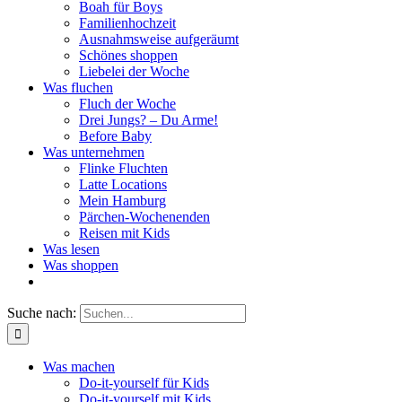
Boah für Boys
Familienhochzeit
Ausnahmsweise aufgeräumt
Schönes shoppen
Liebelei der Woche
Was fluchen
Fluch der Woche
Drei Jungs? – Du Arme!
Before Baby
Was unternehmen
Flinke Fluchten
Latte Locations
Mein Hamburg
Pärchen-Wochenenden
Reisen mit Kids
Was lesen
Was shoppen
Suche nach:
Was machen
Do-it-yourself für Kids
Do-it-yourself mit Kids