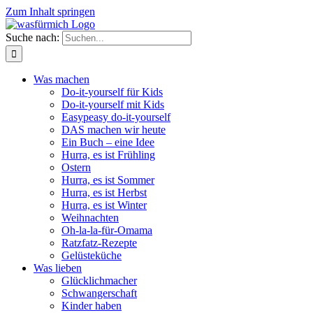
Zum Inhalt springen
Suche nach:
Was machen
Do-it-yourself für Kids
Do-it-yourself mit Kids
Easypeasy do-it-yourself
DAS machen wir heute
Ein Buch – eine Idee
Hurra, es ist Frühling
Ostern
Hurra, es ist Sommer
Hurra, es ist Herbst
Hurra, es ist Winter
Weihnachten
Oh-la-la-für-Omama
Ratzfatz-Rezepte
Gelüsteküche
Was lieben
Glücklichmacher
Schwangerschaft
Kinder haben