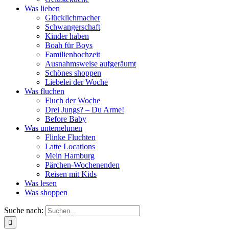
Was lieben
Glücklichmacher
Schwangerschaft
Kinder haben
Boah für Boys
Familienhochzeit
Ausnahmsweise aufgeräumt
Schönes shoppen
Liebelei der Woche
Was fluchen
Fluch der Woche
Drei Jungs? – Du Arme!
Before Baby
Was unternehmen
Flinke Fluchten
Latte Locations
Mein Hamburg
Pärchen-Wochenenden
Reisen mit Kids
Was lesen
Was shoppen
Suche nach: