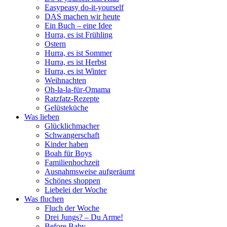
Easypeasy do-it-yourself
DAS machen wir heute
Ein Buch – eine Idee
Hurra, es ist Frühling
Ostern
Hurra, es ist Sommer
Hurra, es ist Herbst
Hurra, es ist Winter
Weihnachten
Oh-la-la-für-Omama
Ratzfatz-Rezepte
Gelüsteküche
Was lieben
Glücklichmacher
Schwangerschaft
Kinder haben
Boah für Boys
Familienhochzeit
Ausnahmsweise aufgeräumt
Schönes shoppen
Liebelei der Woche
Was fluchen
Fluch der Woche
Drei Jungs? – Du Arme!
Before Baby