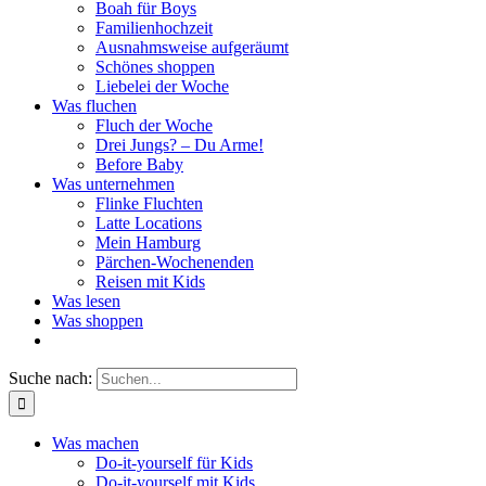
Boah für Boys
Familienhochzeit
Ausnahmsweise aufgeräumt
Schönes shoppen
Liebelei der Woche
Was fluchen
Fluch der Woche
Drei Jungs? – Du Arme!
Before Baby
Was unternehmen
Flinke Fluchten
Latte Locations
Mein Hamburg
Pärchen-Wochenenden
Reisen mit Kids
Was lesen
Was shoppen
Suche nach:
Was machen
Do-it-yourself für Kids
Do-it-yourself mit Kids