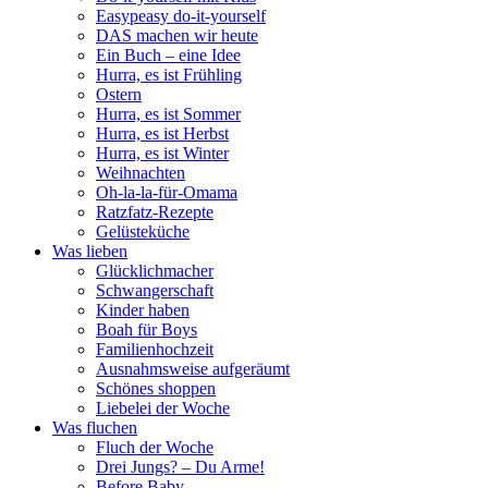
Easypeasy do-it-yourself
DAS machen wir heute
Ein Buch – eine Idee
Hurra, es ist Frühling
Ostern
Hurra, es ist Sommer
Hurra, es ist Herbst
Hurra, es ist Winter
Weihnachten
Oh-la-la-für-Omama
Ratzfatz-Rezepte
Gelüsteküche
Was lieben
Glücklichmacher
Schwangerschaft
Kinder haben
Boah für Boys
Familienhochzeit
Ausnahmsweise aufgeräumt
Schönes shoppen
Liebelei der Woche
Was fluchen
Fluch der Woche
Drei Jungs? – Du Arme!
Before Baby