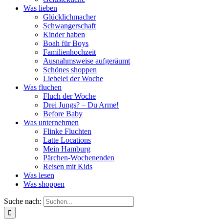
Was lieben
Glücklichmacher
Schwangerschaft
Kinder haben
Boah für Boys
Familienhochzeit
Ausnahmsweise aufgeräumt
Schönes shoppen
Liebelei der Woche
Was fluchen
Fluch der Woche
Drei Jungs? – Du Arme!
Before Baby
Was unternehmen
Flinke Fluchten
Latte Locations
Mein Hamburg
Pärchen-Wochenenden
Reisen mit Kids
Was lesen
Was shoppen
Suche nach: