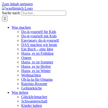
Zum Inhalt springen
Suche nach:
Was machen
Do-it-yourself für Kids
Do-it-yourself mit Kids
Easypeasy do-it-yourself
DAS machen wir heute
Ein Buch – eine Idee
Hurra, es ist Frühling
Ostern
Hurra, es ist Sommer
Hurra, es ist Herbst
Hurra, es ist Winter
Weihnachten
Oh-la-la-für-Omama
Ratzfatz-Rezepte
Gelüsteküche
Was lieben
Glücklichmacher
Schwangerschaft
Kinder haben