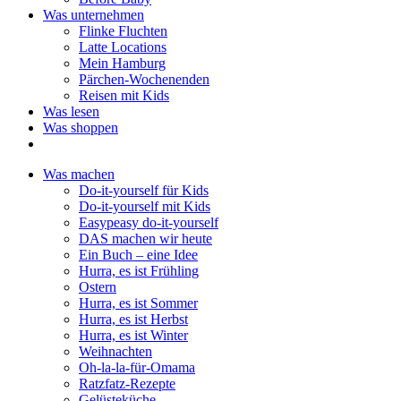
Was unternehmen
Flinke Fluchten
Latte Locations
Mein Hamburg
Pärchen-Wochenenden
Reisen mit Kids
Was lesen
Was shoppen
Was machen
Do-it-yourself für Kids
Do-it-yourself mit Kids
Easypeasy do-it-yourself
DAS machen wir heute
Ein Buch – eine Idee
Hurra, es ist Frühling
Ostern
Hurra, es ist Sommer
Hurra, es ist Herbst
Hurra, es ist Winter
Weihnachten
Oh-la-la-für-Omama
Ratzfatz-Rezepte
Gelüsteküche