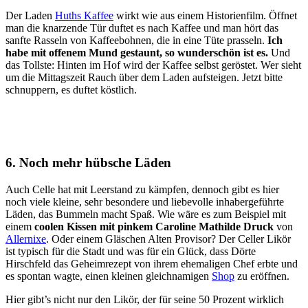
Der Laden
Huths Kaffee
wirkt wie aus einem Historienfilm. Öffnet
man die knarzende Tür duftet es nach Kaffee und man hört das
sanfte Rasseln von Kaffeebohnen, die in eine Tüte prasseln.
Ich
habe mit offenem Mund gestaunt, so wunderschön ist es.
Und
das Tollste: Hinten im Hof wird der Kaffee selbst geröstet. Wer sieht
um die Mittagszeit Rauch über dem Laden aufsteigen. Jetzt bitte
schnuppern, es duftet köstlich.
6. Noch mehr hübsche Läden
Auch Celle hat mit Leerstand zu kämpfen, dennoch gibt es hier
noch viele kleine, sehr besondere und liebevolle inhabergeführte
Läden, das Bummeln macht Spaß. Wie wäre es zum Beispiel mit
einem
coolen Kissen mit pinkem Caroline Mathilde Druck
von
Allernixe
. Oder einem Gläschen Alten Provisor? Der Celler Likör
ist typisch für die Stadt und was für ein Glück, dass Dörte
Hirschfeld das Geheimrezept von ihrem ehemaligen Chef erbte und
es spontan wagte, einen kleinen gleichnamigen
Shop
zu eröffnen.
Hier gibt’s nicht nur den Likör, der für seine 50 Prozent wirklich