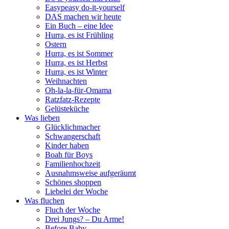
Easypeasy do-it-yourself
DAS machen wir heute
Ein Buch – eine Idee
Hurra, es ist Frühling
Ostern
Hurra, es ist Sommer
Hurra, es ist Herbst
Hurra, es ist Winter
Weihnachten
Oh-la-la-für-Omama
Ratzfatz-Rezepte
Gelüsteküche
Was lieben
Glücklichmacher
Schwangerschaft
Kinder haben
Boah für Boys
Familienhochzeit
Ausnahmsweise aufgeräumt
Schönes shoppen
Liebelei der Woche
Was fluchen
Fluch der Woche
Drei Jungs? – Du Arme!
Before Baby