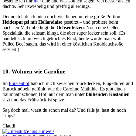
bestellte ich mir
hier
eine und was soll ich sagen, viel besser als ich
dachte. Sehr zwiebelig und pfeffrig allerdings.
Dennoch hab ich mich noch viel lieber auf eine große Portion
Heidespargel mit Hollandaise
gestürzt – und probiere beim
nächsten Mal unbedingt die
Ochsenfetzen
. Noch eine Celler
Spezialität, die seltsam klingt, die aber super lecker sein soll. (Es
handelt sich um weich gekochtes Rind, heute würde man wohl
Pulled Beef sagen, das wird in einer köstlichen Knoblauchsoße
serviert.)
10. Wohnen wie Caroline
Im
Fürstenhof
hab ich mich zwischen Stuckdecken, Flügeltüren und
Barockmöbeln gefühlt, wie die Caroline Mathilde. Es gibt einen
traumhaft schönen Hof, auf dem man unter
blühenden Kastanien
sitzt und das Frühstück ist spitze.
Sag doch mal, warst du schon mal da? Und falls ja, hast du noch
Tipps?
Claudi