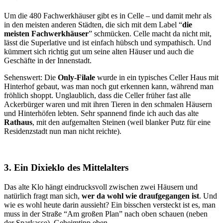
Um die 480 Fachwerkhäuser gibt es in Celle – und damit mehr als
in den meisten anderen Städten, die sich mit dem Label “
die
meisten Fachwerkhäuser
” schmücken. Celle macht da nicht mit,
lässt die Superlative und ist einfach hübsch und sympathisch. Und
kümmert sich richtig gut um seine alten Häuser und auch die
Geschäfte in der Innenstadt.
Sehenswert: Die
Only-Filale
wurde in ein typisches Celler Haus mit
Hinterhof gebaut, was man noch gut erkennen kann, während man
fröhlich shoppt. Unglaublich, dass die Celler früher fast alle
Ackerbürger waren und mit ihren Tieren in den schmalen Häusern
und Hinterhöfen lebten. Sehr spannend finde ich auch das alte
Rathaus
, mit den aufgemalten Steinen (weil blanker Putz für eine
Residenzstadt nun man nicht reichte).
3. Ein Dixieklo des Mittelalters
Das alte Klo hängt eindrucksvoll zwischen zwei Häusern und
natürlich fragt man sich,
wer da wohl wie draufgegangen ist
. Und
wie es wohl heute darin aussieht? Ein bisschen versteckt ist es, man
muss in der Straße “Am großen Plan” nach oben schauen (neben
der Sparkasse). Geheimtipp eben.