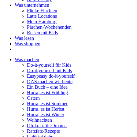
Was unternehmen
Flinke Fluchten
Latte Locations
Mein Hamburg
Pärchen-Wochenenden
Reisen mit Kids
Was lesen
Was shoppen
Was machen
Do-it-yourself für Kids
Do-it-yourself mit Kids
Easypeasy do-it-yourself
DAS machen wir heute
Ein Buch – eine Idee
Hurra, es ist Frühling
Ostern
Hurra, es ist Sommer
Hurra, es ist Herbst
Hurra, es ist Winter
Weihnachten
Oh-la-la-für-Omama
Ratzfatz-Rezepte
Gelüsteküche