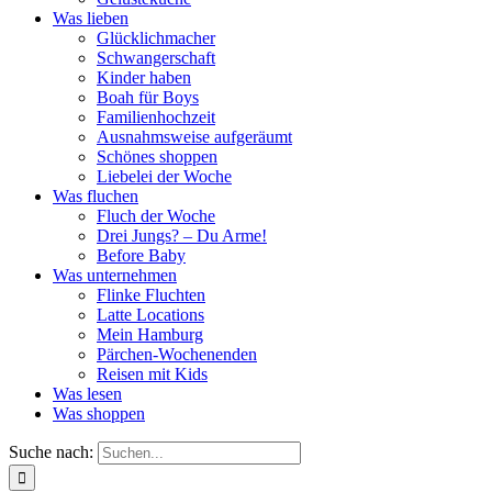
Was lieben
Glücklichmacher
Schwangerschaft
Kinder haben
Boah für Boys
Familienhochzeit
Ausnahmsweise aufgeräumt
Schönes shoppen
Liebelei der Woche
Was fluchen
Fluch der Woche
Drei Jungs? – Du Arme!
Before Baby
Was unternehmen
Flinke Fluchten
Latte Locations
Mein Hamburg
Pärchen-Wochenenden
Reisen mit Kids
Was lesen
Was shoppen
Suche nach: