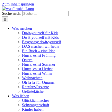
Zum Inhalt springen
Suche nach:
Was machen
Do-it-yourself für Kids
Do-it-yourself mit Kids
Easypeasy do-it-yourself
DAS machen wir heute
Ein Buch – eine Idee
Hurra, es ist Frühling
Ostern
Hurra, es ist Sommer
Hurra, es ist Herbst
Hurra, es ist Winter
Weihnachten
Oh-la-la-für-Omama
Ratzfatz-Rezepte
Gelüsteküche
Was lieben
Glücklichmacher
Schwangerschaft
Kinder haben