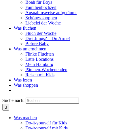
Boah für Boys
Familienhochzeit
Ausnahmsweise aufgeräumt
Schönes shoppen
Liebelei der Woche
Was fluchen
Fluch der Woche
Drei Jungs? – Du Arme!
Before Baby
Was unternehmen
Flinke Fluchten
Latte Locations
Mein Hamburg
Pärchen-Wochenenden
Reisen mit Kids
Was lesen
Was shoppen
Suche nach:
Was machen
Do-it-yourself für Kids
Do-it-yourself mit Kids