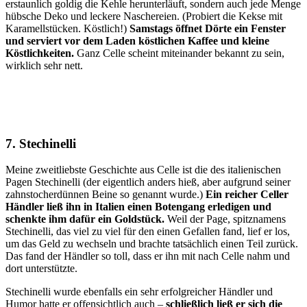
erstaunlich goldig die Kehle herunterläuft, sondern auch jede Menge
hübsche Deko und leckere Naschereien. (Probiert die Kekse mit
Karamellstücken. Köstlich!)
Samstags öffnet Dörte ein Fenster
und serviert vor dem Laden köstlichen Kaffee und kleine
Köstlichkeiten.
Ganz Celle scheint miteinander bekannt zu sein,
wirklich sehr nett.
7. Stechinelli
Meine zweitliebste Geschichte aus Celle ist die des italienischen
Pagen Stechinelli (der eigentlich anders hieß, aber aufgrund seiner
zahnstocherdünnen Beine so genannt wurde.)
Ein reicher Celler
Händler ließ ihn in Italien einen Botengang erledigen und
schenkte ihm dafür ein Goldstück.
Weil der Page, spitznamens
Stechinelli, das viel zu viel für den einen Gefallen fand, lief er los,
um das Geld zu wechseln und brachte tatsächlich einen Teil zurück.
Das fand der Händler so toll, dass er ihn mit nach Celle nahm und
dort unterstützte.
Stechinelli wurde ebenfalls ein sehr erfolgreicher Händler und
Humor hatte er offensichtlich auch –
schließlich ließ er sich die