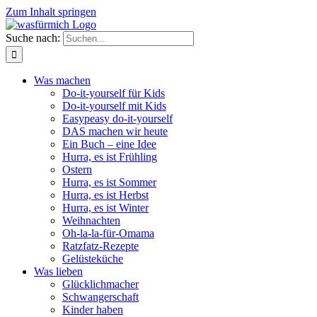
Zum Inhalt springen
Suche nach:
Was machen
Do-it-yourself für Kids
Do-it-yourself mit Kids
Easypeasy do-it-yourself
DAS machen wir heute
Ein Buch – eine Idee
Hurra, es ist Frühling
Ostern
Hurra, es ist Sommer
Hurra, es ist Herbst
Hurra, es ist Winter
Weihnachten
Oh-la-la-für-Omama
Ratzfatz-Rezepte
Gelüsteküche
Was lieben
Glücklichmacher
Schwangerschaft
Kinder haben