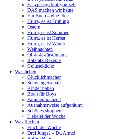
Easypeasy do-it-yourself
DAS machen wir heute
Ein Buch – eine Idee
Hurra, es ist Frühling
Ostern
Hurra, es ist Sommer
Hurra, es ist Herbst
Hurra, es ist Winter
Weihnachten
Oh-la-la-für-Omama
Ratzfatz-Rezepte
Gelüsteküche
Was lieben
Glücklichmacher
Schwangerschaft
Kinder haben
Boah für Boys
Familienhochzeit
Ausnahmsweise aufgeräumt
Schönes shoppen
Liebelei der Woche
Was fluchen
Fluch der Woche
Drei Jungs? – Du Arme!
Before Baby