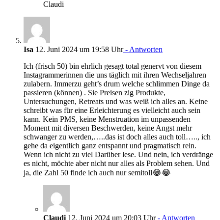
Claudi
Isa
12. Juni 2024 um 19:58 Uhr
- Antworten
Ich (frisch 50) bin ehrlich gesagt total genervt von diesem
Instagrammerinnen die uns täglich mit ihren Wechseljahren
zulabern. Immerzu geht’s drum welche schlimmen Dinge da
passieren (können) . Sie Preisen zig Produkte,
Untersuchungen, Retreats und was weiß ich alles an. Keine
schreibt was für eine Erleichterung es vielleicht auch sein
kann. Kein PMS, keine Menstruation im unpassenden
Moment mit diversen Beschwerden, keine Angst mehr
schwanger zu werden,…..das ist doch alles auch toll….., ich
gehe da eigentlich ganz entspannt und pragmatisch rein.
Wenn ich nicht zu viel Darüber lese. Und nein, ich verdränge
es nicht, möchte aber nicht nur alles als Problem sehen. Und
ja, die Zahl 50 finde ich auch nur semitoll😂😂
Claudi
12. Juni 2024 um 20:03 Uhr
- Antworten