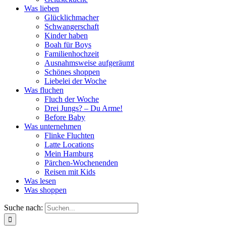
Was lieben
Glücklichmacher
Schwangerschaft
Kinder haben
Boah für Boys
Familienhochzeit
Ausnahmsweise aufgeräumt
Schönes shoppen
Liebelei der Woche
Was fluchen
Fluch der Woche
Drei Jungs? – Du Arme!
Before Baby
Was unternehmen
Flinke Fluchten
Latte Locations
Mein Hamburg
Pärchen-Wochenenden
Reisen mit Kids
Was lesen
Was shoppen
Suche nach: