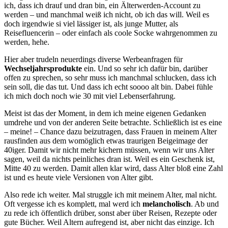
ich, dass ich drauf und dran bin, ein Älterwerden-Account zu
werden – und manchmal weiß ich nicht, ob ich das will. Weil es
doch irgendwie si viel lässiger ist, als junge Mutter, als
Reisefluencerin – oder einfach als coole Socke wahrgenommen zu
werden, hehe.
Hier aber trudeln neuerdings diverse Werbeanfragen für
Wechseljahrsprodukte
ein. Und so sehr ich dafür bin, darüber
offen zu sprechen, so sehr muss ich manchmal schlucken, dass ich
sein soll, die das tut. Und dass ich echt soooo alt bin. Dabei fühle
ich mich doch noch wie 30 mit viel Lebenserfahrung.
Meist ist das der Moment, in dem ich meine eigenen Gedanken
umdrehe und von der anderen Seite betrachte. Schließlich ist es eine
– meine! – Chance dazu beizutragen, dass Frauen in meinem Alter
rausfinden aus dem womöglich etwas traurigen Beigeimage der
40iger. Damit wir nicht mehr kichern müssen, wenn wir uns Alter
sagen, weil da nichts peinliches dran ist. Weil es ein Geschenk ist,
Mitte 40 zu werden. Damit allen klar wird, dass Alter bloß eine Zahl
ist und es heute viele Versionen von Alter gibt.
Also rede ich weiter. Mal struggle ich mit meinem Alter, mal nicht.
Oft vergesse ich es komplett, mal werd ich
melancholisch
. Ab und
zu rede ich öffentlich drüber, sonst aber über Reisen, Rezepte oder
gute Bücher. Weil Altern aufregend ist, aber nicht das einzige. Ich