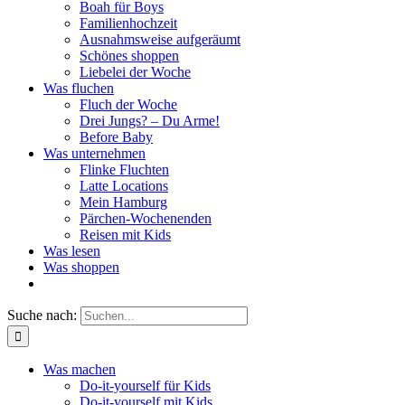
Boah für Boys
Familienhochzeit
Ausnahmsweise aufgeräumt
Schönes shoppen
Liebelei der Woche
Was fluchen
Fluch der Woche
Drei Jungs? – Du Arme!
Before Baby
Was unternehmen
Flinke Fluchten
Latte Locations
Mein Hamburg
Pärchen-Wochenenden
Reisen mit Kids
Was lesen
Was shoppen
Suche nach:
Was machen
Do-it-yourself für Kids
Do-it-yourself mit Kids