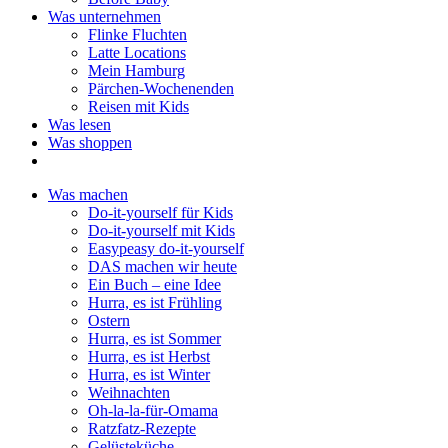
Was unternehmen
Flinke Fluchten
Latte Locations
Mein Hamburg
Pärchen-Wochenenden
Reisen mit Kids
Was lesen
Was shoppen
Was machen
Do-it-yourself für Kids
Do-it-yourself mit Kids
Easypeasy do-it-yourself
DAS machen wir heute
Ein Buch – eine Idee
Hurra, es ist Frühling
Ostern
Hurra, es ist Sommer
Hurra, es ist Herbst
Hurra, es ist Winter
Weihnachten
Oh-la-la-für-Omama
Ratzfatz-Rezepte
Gelüsteküche