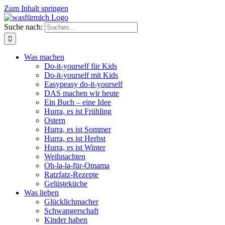
Zum Inhalt springen
Suche nach:
Was machen
Do-it-yourself für Kids
Do-it-yourself mit Kids
Easypeasy do-it-yourself
DAS machen wir heute
Ein Buch – eine Idee
Hurra, es ist Frühling
Ostern
Hurra, es ist Sommer
Hurra, es ist Herbst
Hurra, es ist Winter
Weihnachten
Oh-la-la-für-Omama
Ratzfatz-Rezepte
Gelüsteküche
Was lieben
Glücklichmacher
Schwangerschaft
Kinder haben