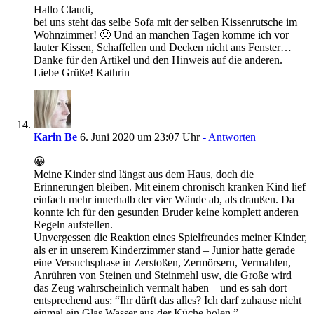
Hallo Claudi,
bei uns steht das selbe Sofa mit der selben Kissenrutsche im
Wohnzimmer! 🙂 Und an manchen Tagen komme ich vor
lauter Kissen, Schaffellen und Decken nicht ans Fenster…
Danke für den Artikel und den Hinweis auf die anderen.
Liebe Grüße! Kathrin
Karin Be
6. Juni 2020 um 23:07 Uhr
- Antworten
😀
Meine Kinder sind längst aus dem Haus, doch die
Erinnerungen bleiben. Mit einem chronisch kranken Kind lief
einfach mehr innerhalb der vier Wände ab, als draußen. Da
konnte ich für den gesunden Bruder keine komplett anderen
Regeln aufstellen.
Unvergessen die Reaktion eines Spielfreundes meiner Kinder,
als er in unserem Kinderzimmer stand – Junior hatte gerade
eine Versuchsphase in Zerstoßen, Zermörsern, Vermahlen,
Anrühren von Steinen und Steinmehl usw, die Große wird
das Zeug wahrscheinlich vermalt haben – und es sah dort
entsprechend aus: “Ihr dürft das alles? Ich darf zuhause nicht
einmal ein Glas Wasser aus der Küche holen.”