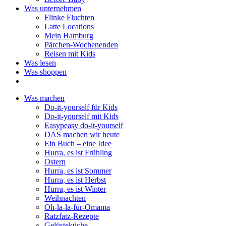
Was unternehmen
Flinke Fluchten
Latte Locations
Mein Hamburg
Pärchen-Wochenenden
Reisen mit Kids
Was lesen
Was shoppen
Was machen
Do-it-yourself für Kids
Do-it-yourself mit Kids
Easypeasy do-it-yourself
DAS machen wir heute
Ein Buch – eine Idee
Hurra, es ist Frühling
Ostern
Hurra, es ist Sommer
Hurra, es ist Herbst
Hurra, es ist Winter
Weihnachten
Oh-la-la-für-Omama
Ratzfatz-Rezepte
Gelüsteküche