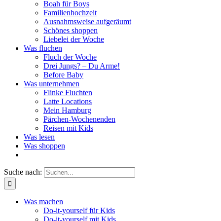
Boah für Boys
Familienhochzeit
Ausnahmsweise aufgeräumt
Schönes shoppen
Liebelei der Woche
Was fluchen
Fluch der Woche
Drei Jungs? – Du Arme!
Before Baby
Was unternehmen
Flinke Fluchten
Latte Locations
Mein Hamburg
Pärchen-Wochenenden
Reisen mit Kids
Was lesen
Was shoppen
Suche nach:
Was machen
Do-it-yourself für Kids
Do-it-yourself mit Kids