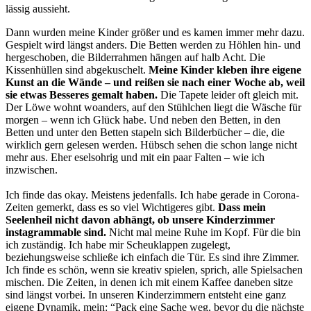
lässig aussieht.
Dann wurden meine Kinder größer und es kamen immer mehr dazu.
Gespielt wird längst anders. Die Betten werden zu Höhlen hin- und
hergeschoben, die Bilderrahmen hängen auf halb Acht. Die
Kissenhüllen sind abgekuschelt.
Meine Kinder kleben ihre eigene
Kunst an die Wände – und reißen sie nach einer Woche ab, weil
sie etwas Besseres gemalt haben.
Die Tapete leider oft gleich mit.
Der Löwe wohnt woanders, auf den Stühlchen liegt die Wäsche für
morgen – wenn ich Glück habe. Und neben den Betten, in den
Betten und unter den Betten stapeln sich Bilderbücher – die, die
wirklich gern gelesen werden. Hübsch sehen die schon lange nicht
mehr aus. Eher eselsohrig und mit ein paar Falten – wie ich
inzwischen.
Ich finde das okay. Meistens jedenfalls. Ich habe gerade in Corona-
Zeiten gemerkt, dass es so viel Wichtigeres gibt.
Dass mein
Seelenheil nicht davon abhängt, ob unsere Kinderzimmer
instagrammable sind.
Nicht mal meine Ruhe im Kopf. Für die bin
ich zuständig. Ich habe mir Scheuklappen zugelegt,
beziehungsweise schließe ich einfach die Tür. Es sind ihre Zimmer.
Ich finde es schön, wenn sie kreativ spielen, sprich, alle Spielsachen
mischen. Die Zeiten, in denen ich mit einem Kaffee daneben sitze
sind längst vorbei. In unseren Kinderzimmern entsteht eine ganz
eigene Dynamik, mein: “Pack eine Sache weg, bevor du die nächste