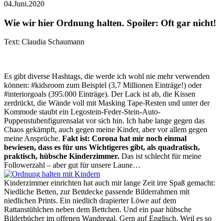
04.Juni.2020
Wie wir hier Ordnung halten. Spoiler: Oft gar nicht!
Text: Claudia Schaumann
Es gibt diverse Hashtags, die werde ich wohl nie mehr verwenden
können: #kidsroom zum Beispiel (3,7 Millionen Einträge!) oder
#interiorgoals (395.000 Einträge). Der Lack ist ab, die Kissen
zerdrückt, die Wände voll mit Masking Tape-Resten und unter der
Kommode staubt ein Legostein-Feder-Stein-Auto-
Puppenstubenfigurensalat vor sich hin. Ich habe lange gegen das
Chaos gekämpft, auch gegen meine Kinder, aber vor allem gegen
meine Ansprüche.
Fakt ist: Corona hat mir noch einmal
bewiesen, dass es für uns Wichtigeres gibt, als quadratisch,
praktisch, hübsche Kinderzimmer.
Das ist schlecht für meine
Followerzahl – aber gut für unsere Laune…
Kinderzimmer einrichten hat auch mir lange Zeit irre Spaß gemacht:
Niedliche Betten, zur Bettdecke passende Bilderrahmen mit
niedlichen Prints. Ein niedlich drapierter Löwe auf dem
Rattanstühlchen neben dem Bettchen. Und ein paar hübsche
Bilderbücher im offenen Wandregal. Gern auf Englisch. Weil es so