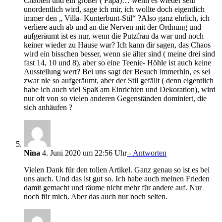
Chaoten und ein großer ( Papa)… wenn es wieder sehr
unordentlich wird, sage ich mir, ich wollte doch eigentlich
immer den „ Villa- Kunterbunt-Stil“ ?Also ganz ehrlich, ich
verliere auch ab und an die Nerven mit der Ordnung und
aufgeräumt ist es nur, wenn die Putzfrau da war und noch
keiner wieder zu Hause war? Ich kann dir sagen, das Chaos
wird ein bisschen besser, wenn sie älter sind ( meine drei sind
fast 14, 10 und 8), aber so eine Teenie- Höhle ist auch keine
Ausstellung wert? Bei uns sagt der Besuch immerhin, es sei
zwar nie so aufgeräumt, aber der Stil gefällt ( denn eigentlich
habe ich auch viel Spaß am Einrichten und Dekoration), wird
nur oft von so vielen anderen Gegenständen dominiert, die
sich anhäufen ?
Nina
4. Juni 2020 um 22:56 Uhr
- Antworten
Vielen Dank für den tollen Artikel. Ganz genau so ist es bei
uns auch. Und das ist gut so. Ich habe auch meinen Frieden
damit gemacht und räume nicht mehr für andere auf. Nur
noch für mich. Aber das auch nur noch selten.