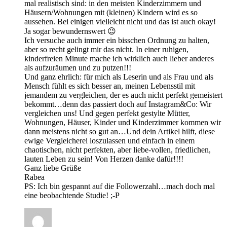
mal realistisch sind: in den meisten Kinderzimmern und
Häusern/Wohnungen mit (kleinen) Kindern wird es so
aussehen. Bei einigen vielleicht nicht und das ist auch okay!
Ja sogar bewundernswert 😉
Ich versuche auch immer ein bisschen Ordnung zu halten,
aber so recht gelingt mir das nicht. In einer ruhigen,
kinderfreien Minute mache ich wirklich auch lieber anderes
als aufzuräumen und zu putzen!!!
Und ganz ehrlich: für mich als Leserin und als Frau und als
Mensch fühlt es sich besser an, meinen Lebensstil mit
jemandem zu vergleichen, der es auch nicht perfekt gemeistert
bekommt…denn das passiert doch auf Instagram&Co: Wir
vergleichen uns! Und gegen perfekt gestylte Mütter,
Wohnungen, Häuser, Kinder und Kinderzimmer kommen wir
dann meistens nicht so gut an…Und dein Artikel hilft, diese
ewige Vergleicherei loszulassen und einfach in einem
chaotischen, nicht perfekten, aber liebe-vollen, friedlichen,
lauten Leben zu sein! Von Herzen danke dafür!!!!
Ganz liebe Grüße
Rabea
PS: Ich bin gespannt auf die Followerzahl…mach doch mal
eine beobachtende Studie! ;-P