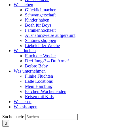
Was lieben
Glücklichmacher
Schwangerschaft
Kinder haben
Boah für Boys
Familienhochzeit
Ausnahmsweise aufgeräumt
Schönes shoppen
Liebelei der Woche
Was fluchen
Fluch der Woche
Drei Jungs? – Du Arme!
Before Baby
Was unternehmen
Flinke Fluchten
Latte Locations
Mein Hamburg
Pärchen-Wochenenden
Reisen mit Kids
Was lesen
Was shoppen
Suche nach: