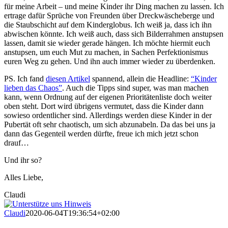
für meine Arbeit – und meine Kinder ihr Ding machen zu lassen. Ich
ertrage dafür Sprüche von Freunden über Dreckwäscheberge und
die Staubschicht auf dem Kinderglobus. Ich weiß ja, dass ich ihn
abwischen könnte. Ich weiß auch, dass sich Bilderrahmen anstupsen
lassen, damit sie wieder gerade hängen. Ich möchte hiermit euch
anstupsen, um euch Mut zu machen, in Sachen Perfektionismus
euren Weg zu gehen. Und ihn auch immer wieder zu überdenken.
PS. Ich fand
diesen Artikel
spannend, allein die Headline:
“Kinder
lieben das Chaos”
. Auch die Tipps sind super, was man machen
kann, wenn Ordnung auf der eigenen Prioritätenliste doch weiter
oben steht. Dort wird übrigens vermutet, dass die Kinder dann
sowieso ordentlicher sind. Allerdings werden diese Kinder in der
Pubertät oft sehr chaotisch, um sich abzunabeln. Da das bei uns ja
dann das Gegenteil werden dürfte, freue ich mich jetzt schon
drauf…
Und ihr so?
Alles Liebe,
Claudi
Claudi
2020-06-04T19:36:54+02:00