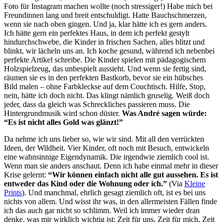
Foto für Instagram machen wollte (noch stressiger!) Habe mich bei
Freundinnen lang und breit entschuldigt. Hatte Bauchschmerzen,
wenn sie nach oben gingen. Und ja, klar hätte ich es gern anders.
Ich hätte gern ein perfektes Haus, in dem ich perfekt gestylt
hindurchschwebe, die Kinder in frischen Sachen, alles blitzt und
blinkt, wir lächeln uns an. Ich koche gesund, während ich nebenbei
perfekte Artikel schreibe. Die Kinder spielen mit pädagogischem
Holzspielzeug, das unbespielt aussieht. Und wenn sie fertig sind,
räumen sie es in den perfekten Bastkorb, bevor sie ein hübsches
Bild malen – ohne Farbkleckse auf dem Couchtisch. Hilfe, Stop,
nein, hätte ich doch nicht. Das klingt nämlich gruselig. Weiß doch
jeder, dass da gleich was Schreckliches passieren muss. Die
Hintergrundmusik wird schon düster.
Was André sagen würde:
“Es ist nicht alles Gold was glänzt!”
Da nehme ich uns lieber so, wie wir sind. Mit all den verrückten
Ideen, der Wildheit. Vier Kinder, oft noch mit Besuch, entwickeln
eine wahnsinnige Eigendynamik. Die irgendwie ziemlich cool ist.
Wenn man sie anders anschaut. Denn ich habe einmal mehr in dieser
Krise gelernt:
“Wir können einfach nicht alle gut aussehen. Es ist
entweder das Kind oder die Wohnung oder ich.”
(Via
Kleine
Prints
). Und manchmal, ehrlich gesagt ziemlich oft, ist es bei uns
nichts von allem. Und wisst ihr was, in den allermeisten Fällen finde
ich das auch gar nicht so schlimm. Weil ich immer wieder dran
denke, was mir wirklich wichtig ist: Zeit für uns, Zeit für mich, Zeit