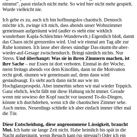
nimmst”, passt einfach nicht mehr. So wird hier nicht mehr gespielt.
Wurde vielleicht nie.
Ich gebe es zu, auch ich bin hoffnungslos chaotisch. Dennoch
möchte ich, zwinge ich mich, dass abends unser Wohnzimmer
gemeinsam aufgeräumt wird (außer es steht eine wirklich
wunderbare Kapla-Schleichtier-Wunderwelt.) Eigentlich bloß, damit
das Chaos nicht grenzenlos wird. Und wir einmal am Tag alle zur
Ruhe kommen. Ich lasse aber dieses ständige Das-räumt-ihr-aber-
wieder-auf-Gesage zwischendurch. Bringt nämlich nichts. Nur
Stress.
Und überhaupt: Was sie in ihren Zimmern machen, ist
ihre Sache
– nur Essen ist dort verboten. Einmal in der Woche,
meist freitags abends vor dem Kinofilm, dann ist die Motivation
recht groß, räumen wir gemeinsam auf, denn dann wird
gestaubsaugt. Es sieht auch dann nicht aus wie im
Hochglanzprospekt. Aber immerhin sehen wir mal wieder Teppich.
Ganz ehrlich, leicht fällt mir diese Haltung nicht immer. Gerade
wenn mir sowieso der Kopf raucht vor tausend To-do-Dingen,
könnte ich durchdrehen, wenn ich die chaotischen Zimmer sehe.
Auch meins. Neuerdings schließe ich aber einfach immer öfter mal
die Tür.
Diese Entscheidung, diese angenommene Lässigkeit, braucht
Mut.
Ich hatte sie lange Zeit nicht. Habe heimlich bis spät in die
Nacht aufgeräumt, wenn Besuch kam (so stressig!) Oder ich ein