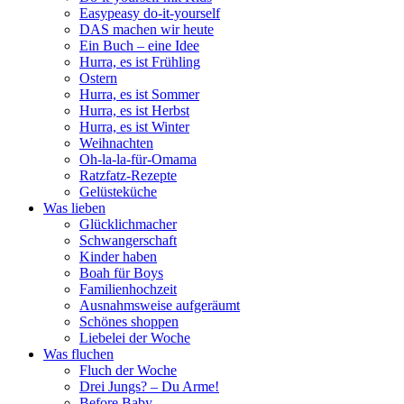
Easypeasy do-it-yourself
DAS machen wir heute
Ein Buch – eine Idee
Hurra, es ist Frühling
Ostern
Hurra, es ist Sommer
Hurra, es ist Herbst
Hurra, es ist Winter
Weihnachten
Oh-la-la-für-Omama
Ratzfatz-Rezepte
Gelüsteküche
Was lieben
Glücklichmacher
Schwangerschaft
Kinder haben
Boah für Boys
Familienhochzeit
Ausnahmsweise aufgeräumt
Schönes shoppen
Liebelei der Woche
Was fluchen
Fluch der Woche
Drei Jungs? – Du Arme!
Before Baby