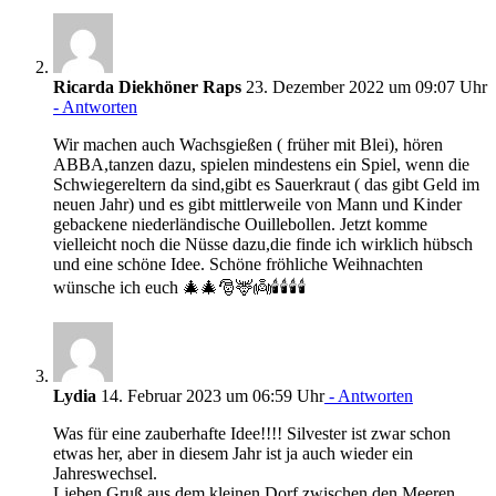
Ricarda Diekhöner Raps
23. Dezember 2022 um 09:07 Uhr
- Antworten
Wir machen auch Wachsgießen ( früher mit Blei), hören
ABBA,tanzen dazu, spielen mindestens ein Spiel, wenn die
Schwiegereltern da sind,gibt es Sauerkraut ( das gibt Geld im
neuen Jahr) und es gibt mittlerweile von Mann und Kinder
gebackene niederländische Ouillebollen. Jetzt komme
vielleicht noch die Nüsse dazu,die finde ich wirklich hübsch
und eine schöne Idee. Schöne fröhliche Weihnachten
wünsche ich euch 🎄🎄🎅🦌👼🕯️🕯️🕯️🕯️
Lydia
14. Februar 2023 um 06:59 Uhr
- Antworten
Was für eine zauberhafte Idee!!!! Silvester ist zwar schon
etwas her, aber in diesem Jahr ist ja auch wieder ein
Jahreswechsel.
Lieben Gruß aus dem kleinen Dorf zwischen den Meeren