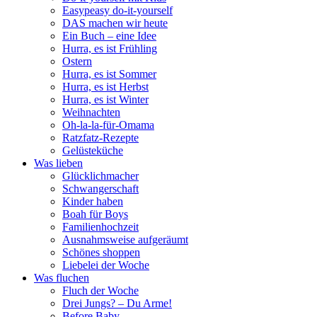
Easypeasy do-it-yourself
DAS machen wir heute
Ein Buch – eine Idee
Hurra, es ist Frühling
Ostern
Hurra, es ist Sommer
Hurra, es ist Herbst
Hurra, es ist Winter
Weihnachten
Oh-la-la-für-Omama
Ratzfatz-Rezepte
Gelüsteküche
Was lieben
Glücklichmacher
Schwangerschaft
Kinder haben
Boah für Boys
Familienhochzeit
Ausnahmsweise aufgeräumt
Schönes shoppen
Liebelei der Woche
Was fluchen
Fluch der Woche
Drei Jungs? – Du Arme!
Before Baby