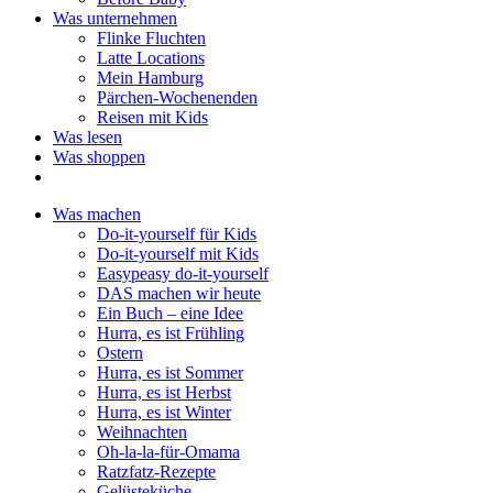
Was unternehmen
Flinke Fluchten
Latte Locations
Mein Hamburg
Pärchen-Wochenenden
Reisen mit Kids
Was lesen
Was shoppen
Was machen
Do-it-yourself für Kids
Do-it-yourself mit Kids
Easypeasy do-it-yourself
DAS machen wir heute
Ein Buch – eine Idee
Hurra, es ist Frühling
Ostern
Hurra, es ist Sommer
Hurra, es ist Herbst
Hurra, es ist Winter
Weihnachten
Oh-la-la-für-Omama
Ratzfatz-Rezepte
Gelüsteküche