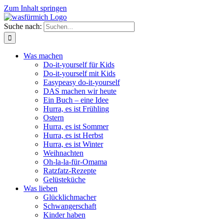
Zum Inhalt springen
Suche nach:
Was machen
Do-it-yourself für Kids
Do-it-yourself mit Kids
Easypeasy do-it-yourself
DAS machen wir heute
Ein Buch – eine Idee
Hurra, es ist Frühling
Ostern
Hurra, es ist Sommer
Hurra, es ist Herbst
Hurra, es ist Winter
Weihnachten
Oh-la-la-für-Omama
Ratzfatz-Rezepte
Gelüsteküche
Was lieben
Glücklichmacher
Schwangerschaft
Kinder haben