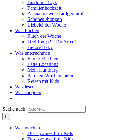
Boah für Boys
Familienhochzeit
Ausnahmsweise aufgeräumt
Schönes shoppen
Liebelei der Woche
Was fluchen
Fluch der Woche
Drei Jungs? – Du Arme!
Before Baby
Was unternehmen
Flinke Fluchten
Latte Locations
Mein Hamburg
Pärchen-Wochenenden
Reisen mit Kids
Was lesen
Was shoppen
Suche nach:
Was machen
Do-it-yourself für Kids
Do-it-yourself mit Kids