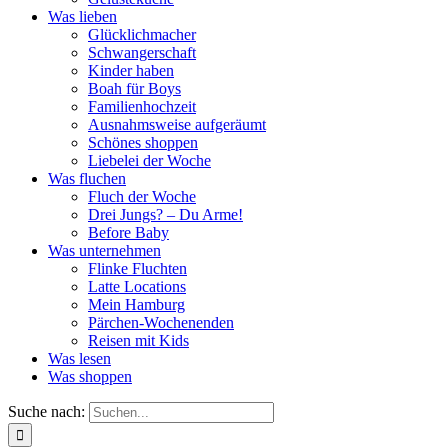
Was lieben
Glücklichmacher
Schwangerschaft
Kinder haben
Boah für Boys
Familienhochzeit
Ausnahmsweise aufgeräumt
Schönes shoppen
Liebelei der Woche
Was fluchen
Fluch der Woche
Drei Jungs? – Du Arme!
Before Baby
Was unternehmen
Flinke Fluchten
Latte Locations
Mein Hamburg
Pärchen-Wochenenden
Reisen mit Kids
Was lesen
Was shoppen
Suche nach: