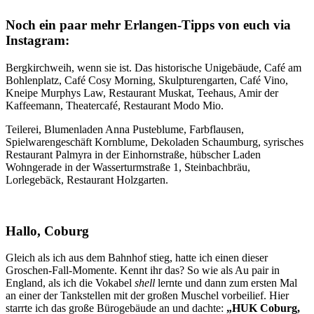
Noch ein paar mehr Erlangen-Tipps von euch via
Instagram:
Bergkirchweih, wenn sie ist. Das historische Unigebäude, Café am
Bohlenplatz, Café Cosy Morning, Skulpturengarten, Café Vino,
Kneipe Murphys Law, Restaurant Muskat, Teehaus, Amir der
Kaffeemann, Theatercafé, Restaurant Modo Mio.
Teilerei, Blumenladen Anna Pusteblume, Farbflausen,
Spielwarengeschäft Kornblume, Dekoladen Schaumburg, syrisches
Restaurant Palmyra in der Einhornstraße, hübscher Laden
Wohngerade in der Wasserturmstraße 1, Steinbachbräu,
Lorlegebäck, Restaurant Holzgarten.
Hallo, Coburg
Gleich als ich aus dem Bahnhof stieg, hatte ich einen dieser
Groschen-Fall-Momente. Kennt ihr das? So wie als Au pair in
England, als ich die Vokabel
shell
lernte und dann zum ersten Mal
an einer der Tankstellen mit der großen Muschel vorbeilief. Hier
starrte ich das große Bürogebäude an und dachte:
„HUK Coburg,