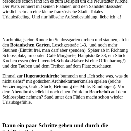
besonders schön fand ich es zum Beispiel um die Neustädter Kirche.
Der Platz erinnert mit seinen Platanen und den Sandsteinfassaden
wirklich sehr an eine kleine französische Stadt. Totales
Urlaubsfeeling. Und nur hübsche Außenbestuhlung, liebe ich ja!
Nachmittags eine Runde im Schlossgarten drehen und staunen, ab in
den
Botanischen Garten
, Loschgestraße 1-3, und noch mehr
Staunen (Eintritt frei, man darf aber spenden). Später ab in Richtung
Schlossplatz, im coolen Café Margarete, Hauptstraße 33, ein Stück
Kuchen essen (der Lavendel-Schoko-Baiser ist eine Offenbarung!)
und den Tauben und dem Treiben auf dem Platz zuschauen.
Einmal zur
Hugenottenkirche
bummeln und „Ich sehe was, was du
nicht siehst“ mit gotischen Architekturmerkmalen spielen (reiche
Verzierungen, Gold, Stuck, Betonung der Mitte, Rundbögen). Vor
dem Abendbrot vielleicht noch einen Drink im
Beachclub
auf dem
Schlossplatz nehmen? Sand unter den Füßen macht schon wieder
Urlaubsgefühle.
Dann ein paar Schritte gehen und durch die