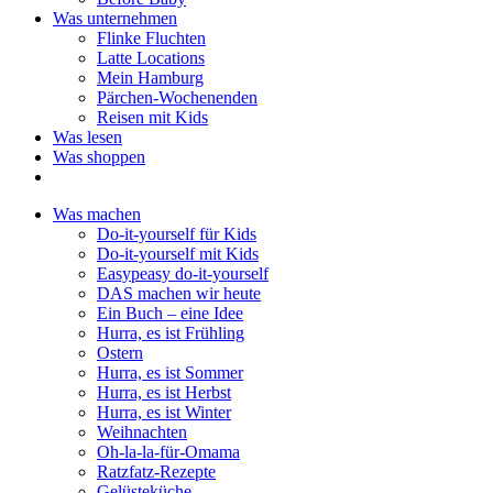
Was unternehmen
Flinke Fluchten
Latte Locations
Mein Hamburg
Pärchen-Wochenenden
Reisen mit Kids
Was lesen
Was shoppen
Was machen
Do-it-yourself für Kids
Do-it-yourself mit Kids
Easypeasy do-it-yourself
DAS machen wir heute
Ein Buch – eine Idee
Hurra, es ist Frühling
Ostern
Hurra, es ist Sommer
Hurra, es ist Herbst
Hurra, es ist Winter
Weihnachten
Oh-la-la-für-Omama
Ratzfatz-Rezepte
Gelüsteküche