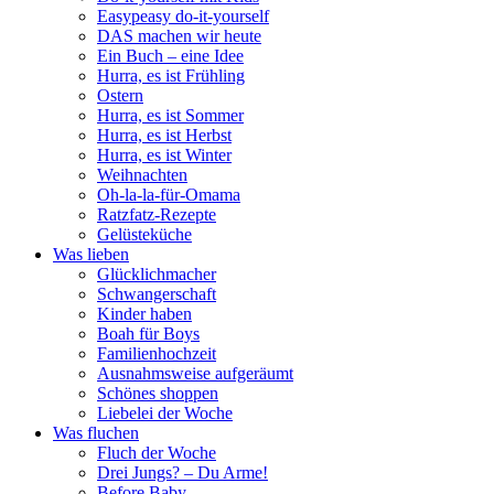
Easypeasy do-it-yourself
DAS machen wir heute
Ein Buch – eine Idee
Hurra, es ist Frühling
Ostern
Hurra, es ist Sommer
Hurra, es ist Herbst
Hurra, es ist Winter
Weihnachten
Oh-la-la-für-Omama
Ratzfatz-Rezepte
Gelüsteküche
Was lieben
Glücklichmacher
Schwangerschaft
Kinder haben
Boah für Boys
Familienhochzeit
Ausnahmsweise aufgeräumt
Schönes shoppen
Liebelei der Woche
Was fluchen
Fluch der Woche
Drei Jungs? – Du Arme!
Before Baby