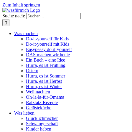
Zum Inhalt springen
Suche nach:
Was machen
Do-it-yourself für Kids
Do-it-yourself mit Kids
Easypeasy do-it-yourself
DAS machen wir heute
Ein Buch – eine Idee
Hurra, es ist Frühling
Ostern
Hurra, es ist Sommer
Hurra, es ist Herbst
Hurra, es ist Winter
Weihnachten
Oh-la-la-für-Omama
Ratzfatz-Rezepte
Gelüsteküche
Was lieben
Glücklichmacher
Schwangerschaft
Kinder haben