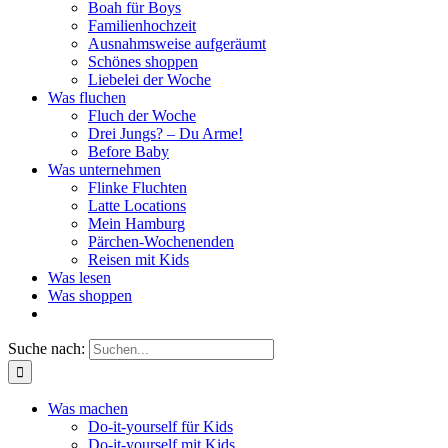
Boah für Boys
Familienhochzeit
Ausnahmsweise aufgeräumt
Schönes shoppen
Liebelei der Woche
Was fluchen
Fluch der Woche
Drei Jungs? – Du Arme!
Before Baby
Was unternehmen
Flinke Fluchten
Latte Locations
Mein Hamburg
Pärchen-Wochenenden
Reisen mit Kids
Was lesen
Was shoppen
Suche nach:
Was machen
Do-it-yourself für Kids
Do-it-yourself mit Kids