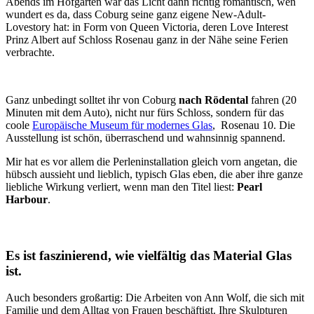
Abends im Hofgarten war das Licht dann richtig romantisch, wen
wundert es da, dass Coburg seine ganz eigene New-Adult-
Lovestory hat: in Form von Queen Victoria, deren Love Interest
Prinz Albert auf Schloss Rosenau ganz in der Nähe seine Ferien
verbrachte.
Ganz unbedingt solltet ihr von Coburg
nach Rödental
fahren (20
Minuten mit dem Auto), nicht nur fürs Schloss, sondern für das
coole
Europäische Museum für modernes Glas
, Rosenau 10. Die
Ausstellung ist schön, überraschend und wahnsinnig spannend.
Mir hat es vor allem die Perleninstallation gleich vorn angetan, die
hübsch aussieht und lieblich, typisch Glas eben, die aber ihre ganze
liebliche Wirkung verliert, wenn man den Titel liest:
Pearl
Harbour
.
Es ist faszinierend, wie vielfältig das Material Glas
ist.
Auch besonders großartig: Die Arbeiten von Ann Wolf, die sich mit
Familie und dem Alltag von Frauen beschäftigt. Ihre Skulpturen