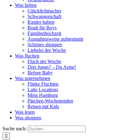
Was lieben
Glücklichmacher
Schwangerschaft
Kinder haben
Boah für Boys
Familienhochzeit
Ausnahmsweise aufgeräumt
Schönes shoppen
Liebelei der Woche
Was fluchen
Fluch der Woche
Drei Jungs? – Du Arme!
Before Baby
Was unternehmen
Flinke Fluchten
Latte Locations
Mein Hamburg
Pärchen-Wochenenden
Reisen mit Kids
Was lesen
Was shoppen
Suche nach: