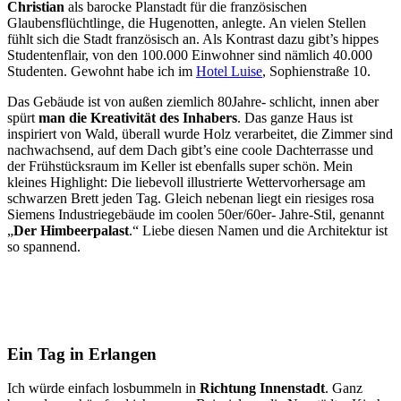
Christian
als barocke Planstadt für die französischen
Glaubensflüchtlinge, die Hugenotten, anlegte. An vielen Stellen
fühlt sich die Stadt französisch an. Als Kontrast dazu gibt’s hippes
Studentenflair, von den 100.000 Einwohner sind nämlich 40.000
Studenten. Gewohnt habe ich im
Hotel Luise
, Sophienstraße 10.
Das Gebäude ist von außen ziemlich 80Jahre- schlicht, innen aber
spürt
man die Kreativität des Inhabers
. Das ganze Haus ist
inspiriert von Wald, überall wurde Holz verarbeitet, die Zimmer sind
nachwachsend, auf dem Dach gibt’s eine coole Dachterrasse und
der Frühstücksraum im Keller ist ebenfalls super schön. Mein
kleines Highlight: Die liebevoll illustrierte Wettervorhersage am
schwarzen Brett jeden Tag. Gleich nebenan liegt ein riesiges rosa
Siemens Industriegebäude im coolen 50er/60er- Jahre-Stil, genannt
„
Der Himbeerpalast
.“ Liebe diesen Namen und die Architektur ist
so spannend.
Ein Tag in Erlangen
Ich würde einfach losbummeln in
Richtung Innenstadt
. Ganz