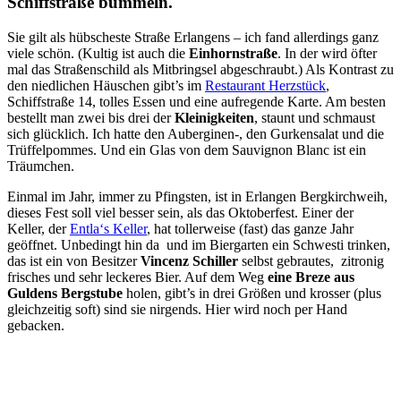
Schiffstraße bummeln.
Sie gilt als hübscheste Straße Erlangens – ich fand allerdings ganz
viele schön. (Kultig ist auch die
Einhornstraße
. In der wird öfter
mal das Straßenschild als Mitbringsel abgeschraubt.) Als Kontrast zu
den niedlichen Häuschen gibt’s im
Restaurant Herzstück
,
Schiffstraße 14, tolles Essen und eine aufregende Karte. Am besten
bestellt man zwei bis drei der
Kleinigkeiten
, staunt und schmaust
sich glücklich. Ich hatte den Auberginen-, den Gurkensalat und die
Trüffelpommes. Und ein Glas von dem Sauvignon Blanc ist ein
Träumchen.
Einmal im Jahr, immer zu Pfingsten, ist in Erlangen Bergkirchweih,
dieses Fest soll viel besser sein, als das Oktoberfest. Einer der
Keller, der
Entla‘s Keller
, hat tollerweise (fast) das ganze Jahr
geöffnet. Unbedingt hin da und im Biergarten ein Schwesti trinken,
das ist ein von Besitzer
Vincenz Schiller
selbst gebrautes, zitronig
frisches und sehr leckeres Bier. Auf dem Weg
eine Breze aus
Guldens Bergstube
holen, gibt’s in drei Größen und krosser (plus
gleichzeitig soft) sind sie nirgends. Hier wird noch per Hand
gebacken.