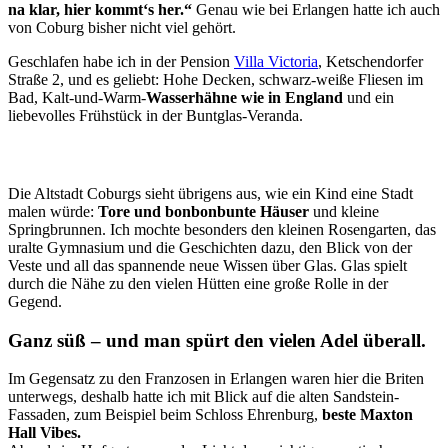
na klar, hier kommt‘s her.“
Genau wie bei Erlangen hatte ich auch
von Coburg bisher nicht viel gehört.
Geschlafen habe ich in der Pension
Villa Victoria
, Ketschendorfer
Straße 2, und es geliebt: Hohe Decken, schwarz-weiße Fliesen im
Bad, Kalt-und-Warm-
Wasserhähne wie in England
und ein
liebevolles Frühstück in der Buntglas-Veranda.
Die Altstadt Coburgs sieht übrigens aus, wie ein Kind eine Stadt
malen würde:
Tore und bonbonbunte Häuser
und kleine
Springbrunnen. Ich mochte besonders den kleinen Rosengarten, das
uralte Gymnasium und die Geschichten dazu, den Blick von der
Veste und all das spannende neue Wissen über Glas. Glas spielt
durch die Nähe zu den vielen Hütten eine große Rolle in der
Gegend.
Ganz süß – und man spürt den vielen Adel überall.
Im Gegensatz zu den Franzosen in Erlangen waren hier die Briten
unterwegs, deshalb hatte ich mit Blick auf die alten Sandstein-
Fassaden, zum Beispiel beim Schloss Ehrenburg,
beste Maxton
Hall Vibes.