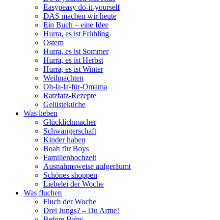
Easypeasy do-it-yourself
DAS machen wir heute
Ein Buch – eine Idee
Hurra, es ist Frühling
Ostern
Hurra, es ist Sommer
Hurra, es ist Herbst
Hurra, es ist Winter
Weihnachten
Oh-la-la-für-Omama
Ratzfatz-Rezepte
Gelüsteküche
Was lieben
Glücklichmacher
Schwangerschaft
Kinder haben
Boah für Boys
Familienhochzeit
Ausnahmsweise aufgeräumt
Schönes shoppen
Liebelei der Woche
Was fluchen
Fluch der Woche
Drei Jungs? – Du Arme!
Before Baby