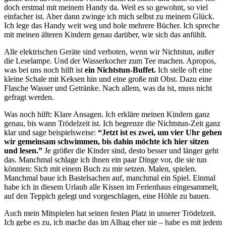
doch erstmal mit meinem Handy da. Weil es so gewohnt, so viel
einfacher ist. Aber dann zwinge ich mich selbst zu meinem Glück.
Ich lege das Handy weit weg und hole mehrere Bücher. Ich spreche
mit meinen älteren Kindern genau darüber, wie sich das anfühlt.
Alle elektrischen Geräte sind verboten, wenn wir Nichtstun, außer
die Leselampe. Und der Wasserkocher zum Tee machen. Apropos,
was bei uns noch hilft ist
ein Nichtstun-Buffet.
Ich stelle oft eine
kleine Schale mit Keksen hin und eine große mit Obst. Dazu eine
Flasche Wasser und Getränke. Nach allem, was da ist, muss nicht
gefragt werden.
Was noch hilft: Klare Ansagen. Ich erkläre meinen Kindern ganz
genau, bis wann Trödelzeit ist. Ich begrenze die Nichtstun-Zeit ganz
klar und sage beispielsweise:
“Jetzt ist es zwei, um vier Uhr gehen
wir gemeinsam schwimmen, bis dahin möchte ich hier sitzen
und lesen.”
Je größer die Kinder sind, desto besser und länger geht
das. Manchmal schlage ich ihnen ein paar Dinge vor, die sie tun
könnten: Sich mit einem Buch zu mir setzen. Malen, spielen.
Manchmal baue ich Bastelsachen auf, manchmal ein Spiel. Einmal
habe ich in diesem Urlaub alle Kissen im Ferienhaus eingesammelt,
auf den Teppich gelegt und vorgeschlagen, eine Höhle zu bauen.
Auch mein Mitspielen hat seinen festen Platz in unserer Trödelzeit.
Ich gebe es zu, ich mache das im Alltag eher nie – habe es mit jedem