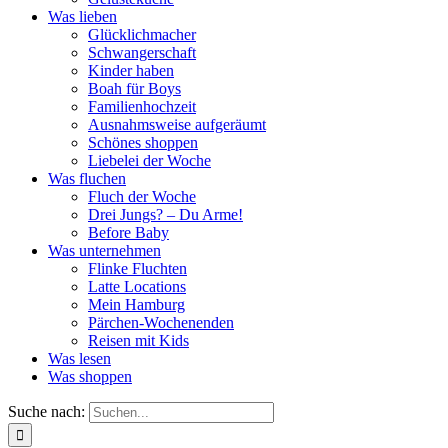
Was lieben
Glücklichmacher
Schwangerschaft
Kinder haben
Boah für Boys
Familienhochzeit
Ausnahmsweise aufgeräumt
Schönes shoppen
Liebelei der Woche
Was fluchen
Fluch der Woche
Drei Jungs? – Du Arme!
Before Baby
Was unternehmen
Flinke Fluchten
Latte Locations
Mein Hamburg
Pärchen-Wochenenden
Reisen mit Kids
Was lesen
Was shoppen
Suche nach: