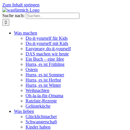
Zum Inhalt springen
Suche nach:
Was machen
Do-it-yourself für Kids
Do-it-yourself mit Kids
Easypeasy do-it-yourself
DAS machen wir heute
Ein Buch – eine Idee
Hurra, es ist Frühling
Ostern
Hurra, es ist Sommer
Hurra, es ist Herbst
Hurra, es ist Winter
Weihnachten
Oh-la-la-für-Omama
Ratzfatz-Rezepte
Gelüsteküche
Was lieben
Glücklichmacher
Schwangerschaft
Kinder haben