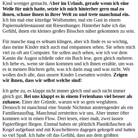
Kind weniger gemacht. A
ber im Urlaub, gerade wenn ich eine
Weile für mich hatte, setzte ich mich hinterher gern mal zu
ihnen, schaue ihnen in ihrer Welt zu und trete manchmal ein.
Ich bin mal eine kitzelige Wolfsmutter, mal ein Gast in einem
Papiernudelrestaurant mit Riesenhunger. Hinterher habe ich das
Gefühl, ihnen ein kleines großes Bisschen näher gekommen zu sein.
Für manche mag es seltsam klingen, aber ich finde es so wichtig,
dass meine Kinder mich auch mal entspannen sehen. Sie sehen mich
viel zu oft am Computer. Sie sollen auch sehen, wie ich vor dem
Kamin die Augen schließe oder ein Buch lese, gern gleich mehrere.
Ich liebe es, wenn sie dann kommen und ich ihnen erzähle, um was
es in meinen Büchern geht, was ich darin mag und was nicht. Wir
wollen doch alle, dass unsere Kinder Leseratten werden.
Zeigen
wir ihnen, dass wir selbst welche sind!
Ich gebe zu, es klappt nicht immer gleich und auch nicht immer
gleich gut.
Bei uns klappt es in einem Ferienhaus viel besser als
zuhause.
Einer der Gründe, warum wir so gern wegfahren.
Dennoch ist manchmal eine Stunde Nichtstun anstrengender als ein
Familienausflug. Manchmal zerstreiten wir uns. Aber immer öfter
kommen wir in einen Flow. Drei lesen, einer malt, zwei lassen
Papierflieger fliegen. Einmal haben sie plötzlich Plastikflaschen als
Kegel aufgebaut und mit Kuscheltieren dagegen gekegelt und hatten
so viel Spaß. Ich habe oft das Gefühl, dass aus dem größten