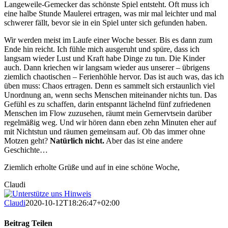
Langeweile-Gemecker das schönste Spiel entsteht. Oft muss ich
eine halbe Stunde Maulerei ertragen, was mir mal leichter und mal
schwerer fällt, bevor sie in ein Spiel unter sich gefunden haben.
Wir werden meist im Laufe einer Woche besser. Bis es dann zum
Ende hin reicht. Ich fühle mich ausgeruht und spüre, dass ich
langsam wieder Lust und Kraft habe Dinge zu tun. Die Kinder
auch. Dann kriechen wir langsam wieder aus unserer – übrigens
ziemlich chaotischen – Ferienhöhle hervor. Das ist auch was, das ich
üben muss: Chaos ertragen. Denn es sammelt sich erstaunlich viel
Unordnung an, wenn sechs Menschen miteinander nichts tun. Das
Gefühl es zu schaffen, darin entspannt lächelnd fünf zufriedenen
Menschen im Flow zuzusehen, räumt mein Gernervtsein darüber
regelmäßig weg. Und wir hören dann eben zehn Minuten eher auf
mit Nichtstun und räumen gemeinsam auf. Ob das immer ohne
Motzen geht?
Natürlich nicht.
Aber das ist eine andere
Geschichte…
Ziemlich erholte Grüße und auf in eine schöne Woche,
Claudi
Claudi
2020-10-12T18:26:47+02:00
Beitrag Teilen