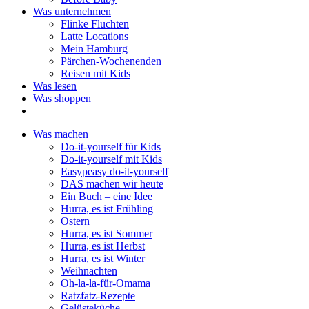
Was unternehmen
Flinke Fluchten
Latte Locations
Mein Hamburg
Pärchen-Wochenenden
Reisen mit Kids
Was lesen
Was shoppen
Was machen
Do-it-yourself für Kids
Do-it-yourself mit Kids
Easypeasy do-it-yourself
DAS machen wir heute
Ein Buch – eine Idee
Hurra, es ist Frühling
Ostern
Hurra, es ist Sommer
Hurra, es ist Herbst
Hurra, es ist Winter
Weihnachten
Oh-la-la-für-Omama
Ratzfatz-Rezepte
Gelüsteküche