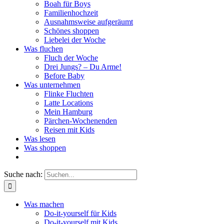
Boah für Boys
Familienhochzeit
Ausnahmsweise aufgeräumt
Schönes shoppen
Liebelei der Woche
Was fluchen
Fluch der Woche
Drei Jungs? – Du Arme!
Before Baby
Was unternehmen
Flinke Fluchten
Latte Locations
Mein Hamburg
Pärchen-Wochenenden
Reisen mit Kids
Was lesen
Was shoppen
Suche nach:
Was machen
Do-it-yourself für Kids
Do-it-yourself mit Kids