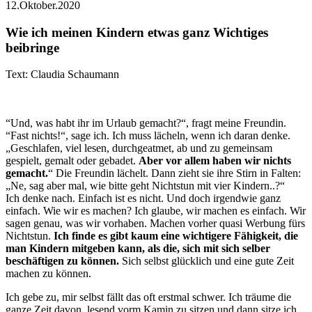
12.Oktober.2020
Wie ich meinen Kindern etwas ganz Wichtiges
beibringe
Text: Claudia Schaumann
“Und, was habt ihr im Urlaub gemacht?“, fragt meine Freundin.
“Fast nichts!“, sage ich. Ich muss lächeln, wenn ich daran denke.
„Geschlafen, viel lesen, durchgeatmet, ab und zu gemeinsam
gespielt, gemalt oder gebadet.
Aber vor allem haben wir nichts
gemacht.
“ Die Freundin lächelt. Dann zieht sie ihre Stirn in Falten:
„Ne, sag aber mal, wie bitte geht Nichtstun mit vier Kindern..?“
Ich denke nach. Einfach ist es nicht. Und doch irgendwie ganz
einfach. Wie wir es machen? Ich glaube, wir machen es einfach. Wir
sagen genau, was wir vorhaben. Machen vorher quasi Werbung fürs
Nichtstun.
Ich finde es gibt kaum eine wichtigere Fähigkeit, die
man Kindern mitgeben kann, als die, sich mit sich selber
beschäftigen zu können.
Sich selbst glücklich und eine gute Zeit
machen zu können.
Ich gebe zu, mir selbst fällt das oft erstmal schwer. Ich träume die
ganze Zeit davon, lesend vorm Kamin zu sitzen und dann sitze ich