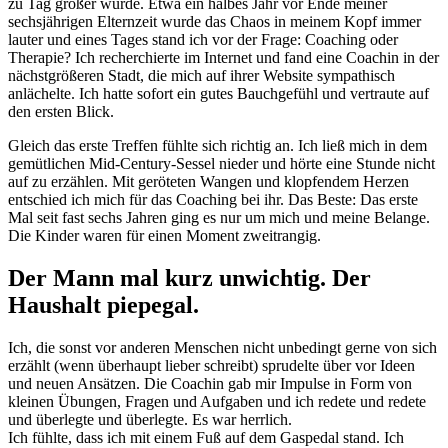
zu Tag größer wurde. Etwa ein halbes Jahr vor Ende meiner
sechsjährigen Elternzeit wurde das Chaos in meinem Kopf immer
lauter und eines Tages stand ich vor der Frage: Coaching oder
Therapie? Ich recherchierte im Internet und fand eine Coachin in der
nächstgrößeren Stadt, die mich auf ihrer Website sympathisch
anlächelte. Ich hatte sofort ein gutes Bauchgefühl und vertraute auf
den ersten Blick.
Gleich das erste Treffen fühlte sich richtig an. Ich ließ mich in dem
gemütlichen Mid-Century-Sessel nieder und hörte eine Stunde nicht
auf zu erzählen. Mit geröteten Wangen und klopfendem Herzen
entschied ich mich für das Coaching bei ihr. Das Beste: Das erste
Mal seit fast sechs Jahren ging es nur um mich und meine Belange.
Die Kinder waren für einen Moment zweitrangig.
Der Mann mal kurz unwichtig. Der
Haushalt piepegal.
Ich, die sonst vor anderen Menschen nicht unbedingt gerne von sich
erzählt (wenn überhaupt lieber schreibt) sprudelte über vor Ideen
und neuen Ansätzen. Die Coachin gab mir Impulse in Form von
kleinen Übungen, Fragen und Aufgaben und ich redete und redete
und überlegte und überlegte. Es war herrlich.
Ich fühlte, dass ich mit einem Fuß auf dem Gaspedal stand. Ich