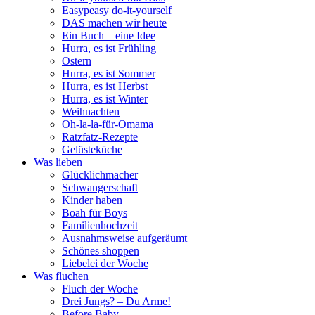
Easypeasy do-it-yourself
DAS machen wir heute
Ein Buch – eine Idee
Hurra, es ist Frühling
Ostern
Hurra, es ist Sommer
Hurra, es ist Herbst
Hurra, es ist Winter
Weihnachten
Oh-la-la-für-Omama
Ratzfatz-Rezepte
Gelüsteküche
Was lieben
Glücklichmacher
Schwangerschaft
Kinder haben
Boah für Boys
Familienhochzeit
Ausnahmsweise aufgeräumt
Schönes shoppen
Liebelei der Woche
Was fluchen
Fluch der Woche
Drei Jungs? – Du Arme!
Before Baby