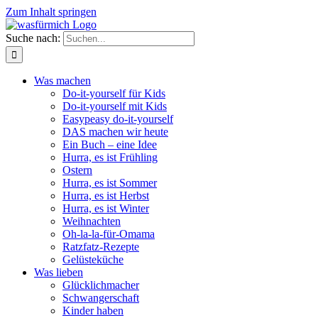
Zum Inhalt springen
Suche nach:
Was machen
Do-it-yourself für Kids
Do-it-yourself mit Kids
Easypeasy do-it-yourself
DAS machen wir heute
Ein Buch – eine Idee
Hurra, es ist Frühling
Ostern
Hurra, es ist Sommer
Hurra, es ist Herbst
Hurra, es ist Winter
Weihnachten
Oh-la-la-für-Omama
Ratzfatz-Rezepte
Gelüsteküche
Was lieben
Glücklichmacher
Schwangerschaft
Kinder haben