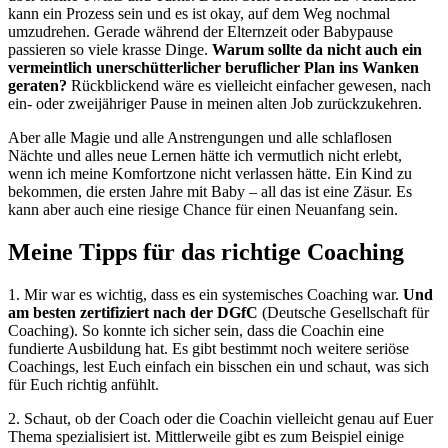
kann ein Prozess sein und es ist okay, auf dem Weg nochmal
umzudrehen. Gerade während der Elternzeit oder Babypause
passieren so viele krasse Dinge.
Warum sollte da nicht auch ein
vermeintlich unerschütterlicher beruflicher Plan ins Wanken
geraten?
Rückblickend wäre es vielleicht einfacher gewesen, nach
ein- oder zweijähriger Pause in meinen alten Job zurückzukehren.
Aber alle Magie und alle Anstrengungen und alle schlaflosen
Nächte und alles neue Lernen hätte ich vermutlich nicht erlebt,
wenn ich meine Komfortzone nicht verlassen hätte. Ein Kind zu
bekommen, die ersten Jahre mit Baby – all das ist eine Zäsur. Es
kann aber auch eine riesige Chance für einen Neuanfang sein.
Meine Tipps für das richtige Coaching
1. Mir war es wichtig, dass es ein systemisches Coaching war.
Und
am besten zertifiziert nach der DGfC
(Deutsche Gesellschaft für
Coaching). So konnte ich sicher sein, dass die Coachin eine
fundierte Ausbildung hat. Es gibt bestimmt noch weitere seriöse
Coachings, lest Euch einfach ein bisschen ein und schaut, was sich
für Euch richtig anfühlt.
2. Schaut, ob der Coach oder die Coachin vielleicht genau auf Euer
Thema spezialisiert ist. Mittlerweile gibt es zum Beispiel einige