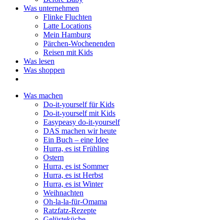
Was unternehmen
Flinke Fluchten
Latte Locations
Mein Hamburg
Pärchen-Wochenenden
Reisen mit Kids
Was lesen
Was shoppen
Was machen
Do-it-yourself für Kids
Do-it-yourself mit Kids
Easypeasy do-it-yourself
DAS machen wir heute
Ein Buch – eine Idee
Hurra, es ist Frühling
Ostern
Hurra, es ist Sommer
Hurra, es ist Herbst
Hurra, es ist Winter
Weihnachten
Oh-la-la-für-Omama
Ratzfatz-Rezepte
Gelüsteküche