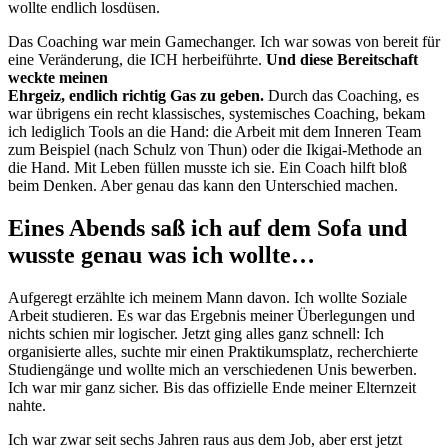
wollte endlich losdüsen.
Das Coaching war mein Gamechanger. Ich war sowas von bereit für
eine Veränderung, die ICH herbeiführte.
Und diese Bereitschaft
weckte meinen
Ehrgeiz, endlich richtig Gas zu geben.
Durch das Coaching, es
war übrigens ein recht klassisches, systemisches Coaching, bekam
ich lediglich Tools an die Hand: die Arbeit mit dem Inneren Team
zum Beispiel (nach Schulz von Thun) oder die Ikigai-Methode an
die Hand. Mit Leben füllen musste ich sie. Ein Coach hilft bloß
beim Denken. Aber genau das kann den Unterschied machen.
Eines Abends saß ich auf dem Sofa und
wusste genau was ich wollte…
Aufgeregt erzählte ich meinem Mann davon. Ich wollte Soziale
Arbeit studieren. Es war das Ergebnis meiner Überlegungen und
nichts schien mir logischer. Jetzt ging alles ganz schnell: Ich
organisierte alles, suchte mir einen Praktikumsplatz, recherchierte
Studiengänge und wollte mich an verschiedenen Unis bewerben.
Ich war mir ganz sicher. Bis das offizielle Ende meiner Elternzeit
nahte.
Ich war zwar seit sechs Jahren raus aus dem Job, aber erst jetzt