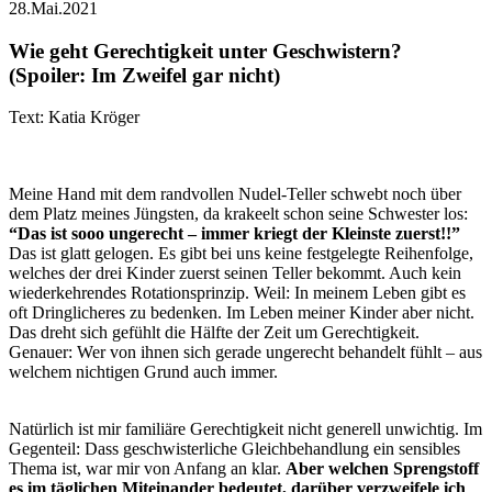
28.Mai.2021
Wie geht Gerechtigkeit unter Geschwistern?
(Spoiler: Im Zweifel gar nicht)
Text: Katia Kröger
Meine Hand mit dem randvollen Nudel-Teller schwebt noch über
dem Platz meines Jüngsten, da krakeelt schon seine Schwester los:
“Das ist sooo ungerecht – immer kriegt der Kleinste zuerst!!”
Das ist glatt gelogen. Es gibt bei uns keine festgelegte Reihenfolge,
welches der drei Kinder zuerst seinen Teller bekommt. Auch kein
wiederkehrendes Rotationsprinzip. Weil: In meinem Leben gibt es
oft Dringlicheres zu bedenken. Im Leben meiner Kinder aber nicht.
Das dreht sich gefühlt die Hälfte der Zeit um Gerechtigkeit.
Genauer: Wer von ihnen sich gerade ungerecht behandelt fühlt – aus
welchem nichtigen Grund auch immer.
Natürlich ist mir familiäre Gerechtigkeit nicht generell unwichtig. Im
Gegenteil: Dass geschwisterliche Gleichbehandlung ein sensibles
Thema ist, war mir von Anfang an klar.
Aber welchen Sprengstoff
es im täglichen Miteinander bedeutet, darüber verzweifele ich