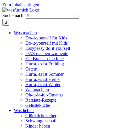
Zum Inhalt springen
Suche nach:
Was machen
Do-it-yourself für Kids
Do-it-yourself mit Kids
Easypeasy do-it-yourself
DAS machen wir heute
Ein Buch – eine Idee
Hurra, es ist Frühling
Ostern
Hurra, es ist Sommer
Hurra, es ist Herbst
Hurra, es ist Winter
Weihnachten
Oh-la-la-für-Omama
Ratzfatz-Rezepte
Gelüsteküche
Was lieben
Glücklichmacher
Schwangerschaft
Kinder haben