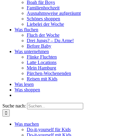
Boah für Boys
Familienhochzeit
Ausnahmsweise aufgeräumt
Schönes shoppen
Liebelei der Woche
Was fluchen
Fluch der Woche
Drei Jungs? – Du Arme!
Before Baby
Was unternehmen
Flinke Fluchten
Latte Locations
Mein Hamburg
Pärchen-Wochenenden
Reisen mit Kids
Was lesen
Was shoppen
Suche nach:
Was machen
Do-it-yourself für Kids
Do-it-yourself mit Kids