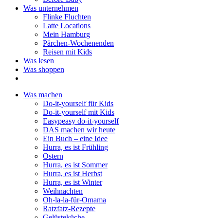
Was unternehmen
Flinke Fluchten
Latte Locations
Mein Hamburg
Pärchen-Wochenenden
Reisen mit Kids
Was lesen
Was shoppen
Was machen
Do-it-yourself für Kids
Do-it-yourself mit Kids
Easypeasy do-it-yourself
DAS machen wir heute
Ein Buch – eine Idee
Hurra, es ist Frühling
Ostern
Hurra, es ist Sommer
Hurra, es ist Herbst
Hurra, es ist Winter
Weihnachten
Oh-la-la-für-Omama
Ratzfatz-Rezepte
Gelüsteküche