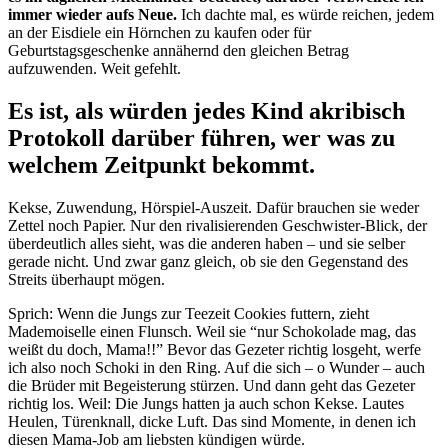
immer wieder aufs Neue.
Ich dachte mal, es würde reichen, jedem
an der Eisdiele ein Hörnchen zu kaufen oder für
Geburtstagsgeschenke annähernd den gleichen Betrag
aufzuwenden. Weit gefehlt.
Es ist, als würden jedes Kind akribisch
Protokoll darüber führen, wer was zu
welchem Zeitpunkt bekommt.
Kekse, Zuwendung, Hörspiel-Auszeit. Dafür brauchen sie weder
Zettel noch Papier. Nur den rivalisierenden Geschwister-Blick, der
überdeutlich alles sieht, was die anderen haben – und sie selber
gerade nicht. Und zwar ganz gleich, ob sie den Gegenstand des
Streits überhaupt mögen.
Sprich: Wenn die Jungs zur Teezeit Cookies futtern, zieht
Mademoiselle einen Flunsch. Weil sie “nur Schokolade mag, das
weißt du doch, Mama!!” Bevor das Gezeter richtig losgeht, werfe
ich also noch Schoki in den Ring. Auf die sich – o Wunder – auch
die Brüder mit Begeisterung stürzen. Und dann geht das Gezeter
richtig los. Weil: Die Jungs hatten ja auch schon Kekse. Lautes
Heulen, Türenknall, dicke Luft. Das sind Momente, in denen ich
diesen Mama-Job am liebsten kündigen würde.