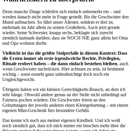
Denn manche Dinge schleifen sich einfach unbemerkt ein – und
werden danach nicht mehr in Frage gestellt. Bis die Geschwister den
Mund aufmachen. So fährt unser Ältester, seitdem er drei ist,
mehrmals im Jahr allein zu seinen Großeltern. Auch jetzt gerade
wieder. Seine Schwester, knapp sechs, beklagte sich zurecht
ziemlich lautstark darüber, dass sie NOCH NIE ganz allein bei Oma
und Opa wohnen durfte.
Vielleicht ist das die größte Stolperfalle in diesem Kontext: Dass
die Ersten immer als erste irgendwelche Rechte, Privilegien,
Rituale erobert haben – die dann einfach bestehen bleiben
, auch
wenn Geschwister nachrücken. Hier achtsam zu sein, ist bestimmt
wichtig – sonst ensteht ganz unbeabsichtigt doch noch ein
Ungleichgewicht.
Übrigens haben wir ein kleinen Gerechtigkeits-Brauch, an dem ich
sehr hänge. Obwohl andere genau an der Stelle nicht unbedingt auf
Fairness pochen würden: Die Geschwister feiern an den
Geburtstagen der jeweils anderen einen Kleingeburtstag – mit einem
eigenen Mini-Geschenk fürs besondere Gefühl.
Das kenne ich noch aus meiner eigenen Kindheit. Und ich weiß
noch ziemlich gut, dass ich mich immer ein bisschen mehr über die
Präsente meiner Schwester freuen konnte, wenn ich dabei ein