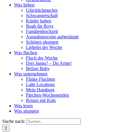
Was lieben
Glücklichmacher
Schwangerschaft
Kinder haben
Boah für Boys
Familienhochzeit
Ausnahmsweise aufgeräumt
Schönes shoppen
Liebelei der Woche
Was fluchen
Fluch der Woche
Drei Jungs? – Du Arme!
Before Baby
Was unternehmen
Flinke Fluchten
Latte Locations
Mein Hamburg
Pärchen-Wochenenden
Reisen mit Kids
Was lesen
Was shoppen
Suche nach: