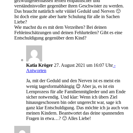
gezwungenermassen lernen empathischer und
verständnisvoller gegenüber ihren Geschwister zu werden.
Das braucht natürlich sehr viiiiiel Geduld und Nerven 🙂
Ist doch eine gute aber harte Schulung für alle in Sachen
Liebe?
Wie machst du es mit dem Verzeihen? Bei deinen
Fehleinschätzungen und deinen Fehlurteilen? Gibt es eine
Entschuldigung gegenüber dem Kind?
Katia Kröger
27. August 2021 um 16:07 Uhr
-
Antworten
Ja, mit der Geduld und den Nerven ist es meist ein
wenig tagesformabhängig 😉 Aber ja, es ist ein
Lernprozess für alle Familienmitglieder und am Ende
sicher notwendig. Und klar: Wenn ich übers Ziel
hinausgeschossen bin oder ungerecht war, sage ich
ganz klar Entschuldigung. Das möchte ich ja auch von
meinen Kindern. Beantwortet das deine spannenden
Fragen in etwa…? 🙂 Alles Liebe!