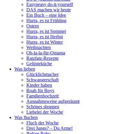
Easypeasy do-it-yourself
DAS machen wir heute
Ein Buch – eine Idee
Hurra, es ist Frühling
Ostern
Hurra, es ist Sommer
Hurra, es ist Herbst
Hurra, es ist Winter
Weihnachten
Oh-la-la-für-Omama
Ratzfatz-Rezepte
Gelüsteküche
Was lieben
Glücklichmacher
Schwangerschaft
Kinder haben
Boah für Boys
Familienhochzeit
Ausnahmsweise aufgeräumt
Schönes shoppen
Liebelei der Woche
Was fluchen
Fluch der Woche
Drei Jungs? – Du Arme!
Before Baby