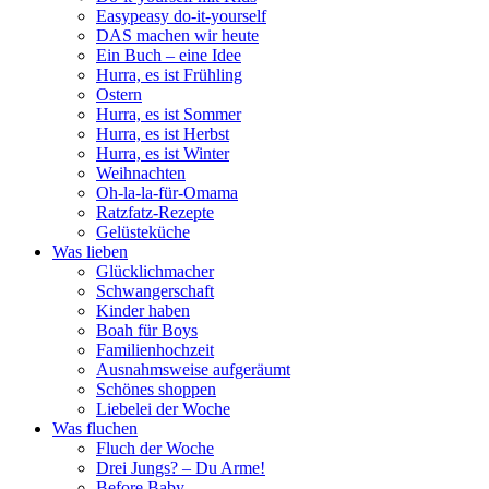
Easypeasy do-it-yourself
DAS machen wir heute
Ein Buch – eine Idee
Hurra, es ist Frühling
Ostern
Hurra, es ist Sommer
Hurra, es ist Herbst
Hurra, es ist Winter
Weihnachten
Oh-la-la-für-Omama
Ratzfatz-Rezepte
Gelüsteküche
Was lieben
Glücklichmacher
Schwangerschaft
Kinder haben
Boah für Boys
Familienhochzeit
Ausnahmsweise aufgeräumt
Schönes shoppen
Liebelei der Woche
Was fluchen
Fluch der Woche
Drei Jungs? – Du Arme!
Before Baby