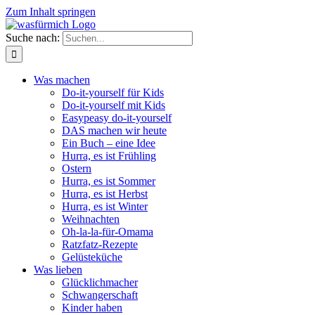
Zum Inhalt springen
Suche nach:
Was machen
Do-it-yourself für Kids
Do-it-yourself mit Kids
Easypeasy do-it-yourself
DAS machen wir heute
Ein Buch – eine Idee
Hurra, es ist Frühling
Ostern
Hurra, es ist Sommer
Hurra, es ist Herbst
Hurra, es ist Winter
Weihnachten
Oh-la-la-für-Omama
Ratzfatz-Rezepte
Gelüsteküche
Was lieben
Glücklichmacher
Schwangerschaft
Kinder haben