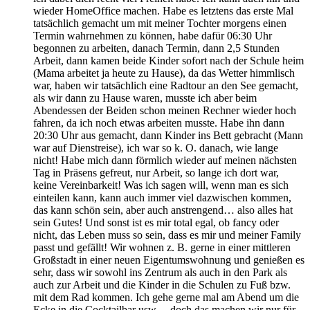
wieder HomeOffice machen. Habe es letztens das erste Mal
tatsächlich gemacht um mit meiner Tochter morgens einen
Termin wahrnehmen zu können, habe dafür 06:30 Uhr
begonnen zu arbeiten, danach Termin, dann 2,5 Stunden
Arbeit, dann kamen beide Kinder sofort nach der Schule heim
(Mama arbeitet ja heute zu Hause), da das Wetter himmlisch
war, haben wir tatsächlich eine Radtour an den See gemacht,
als wir dann zu Hause waren, musste ich aber beim
Abendessen der Beiden schon meinen Rechner wieder hoch
fahren, da ich noch etwas arbeiten musste. Habe ihn dann
20:30 Uhr aus gemacht, dann Kinder ins Bett gebracht (Mann
war auf Dienstreise), ich war so k. O. danach, wie lange
nicht! Habe mich dann förmlich wieder auf meinen nächsten
Tag in Präsens gefreut, nur Arbeit, so lange ich dort war,
keine Vereinbarkeit! Was ich sagen will, wenn man es sich
einteilen kann, kann auch immer viel dazwischen kommen,
das kann schön sein, aber auch anstrengend… also alles hat
sein Gutes! Und sonst ist es mir total egal, ob fancy oder
nicht, das Leben muss so sein, dass es mir und meiner Family
passt und gefällt! Wir wohnen z. B. gerne in einer mittleren
Großstadt in einer neuen Eigentumswohnung und genießen es
sehr, dass wir sowohl ins Zentrum als auch in den Park als
auch zur Arbeit und die Kinder in die Schulen zu Fuß bzw.
mit dem Rad kommen. Ich gehe gerne mal am Abend um die
Ecke in die Cocktailbar usw… doch das machen wir nur für