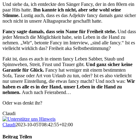
Und siehe da, ich entdeckte den Sänger Fancy, der in den 80ern ein
paar Hits hatte.
Ihn kannte ich nicht, aber sehr wohl seine
Stimme.
Lustig auch, dass es das Adjektiv fancy damals ganz sicher
noch nicht in unsere Alltagssprache geschafft hatte.
Fancy sagte damals, dass sein Name für Freiheit stehe.
Und dass
jeder Mensch die Möglichkeit habe, sein Leben in die Hand zu
nehmen. „Wir“, betonte Fancy im Interview, „sind alle fancy.“ Ist es
vielleicht wirklich das? Freiheit aka Selbstbestimmung?
Fakt ist, dass es auch in einem fancy Leben Sabber, Staub und
Spinnweben, Streit, Frust und Trauer gibt.
Und ganz sicher keine
Garantie für Glück.
Fancy hat weniger mit einem bestimmten
Sofa, Tasse oder Art von Urlaub zu tun, oder? Ist es also vielleicht
nur unsere Einstellung, die etwas fancy macht? Und noch was:
Wir
haben es alle es in der Hand, unser Leben in die Hand zu
nehmen.
Auch nach Feierabend…
Oder was denkt ihr?
Claudi
Claudi
2023-10-05T08:42:55+02:00
Beitrag Teilen