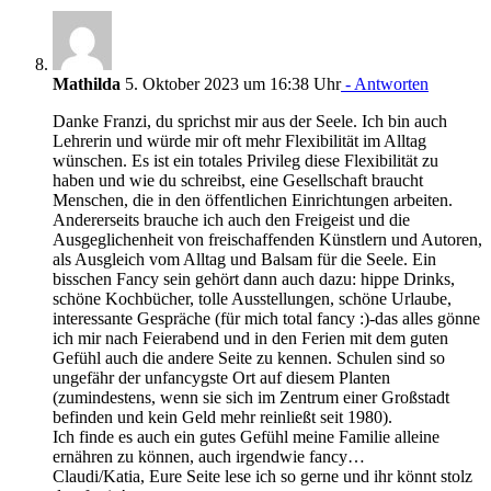
Mathilda
5. Oktober 2023 um 16:38 Uhr
- Antworten
Danke Franzi, du sprichst mir aus der Seele. Ich bin auch
Lehrerin und würde mir oft mehr Flexibilität im Alltag
wünschen. Es ist ein totales Privileg diese Flexibilität zu
haben und wie du schreibst, eine Gesellschaft braucht
Menschen, die in den öffentlichen Einrichtungen arbeiten.
Andererseits brauche ich auch den Freigeist und die
Ausgeglichenheit von freischaffenden Künstlern und Autoren,
als Ausgleich vom Alltag und Balsam für die Seele. Ein
bisschen Fancy sein gehört dann auch dazu: hippe Drinks,
schöne Kochbücher, tolle Ausstellungen, schöne Urlaube,
interessante Gespräche (für mich total fancy :)-das alles gönne
ich mir nach Feierabend und in den Ferien mit dem guten
Gefühl auch die andere Seite zu kennen. Schulen sind so
ungefähr der unfancygste Ort auf diesem Planten
(zumindestens, wenn sie sich im Zentrum einer Großstadt
befinden und kein Geld mehr reinließt seit 1980).
Ich finde es auch ein gutes Gefühl meine Familie alleine
ernähren zu können, auch irgendwie fancy…
Claudi/Katia, Eure Seite lese ich so gerne und ihr könnt stolz