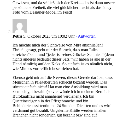
Gewissen, und da schließt sich der Kreis – das ist dann unsere
persönliche Freiheit, die viel glücklicher macht als das fancy
Foto vom Designer-Möbel im Feed!
Petra
5. Oktober 2023 um 10:02 Uhr
- Antworten
Ich möchte mich der Sichtweise von Mira anschließen!
Ehrlich gesagt, geht mir der Spruch, dass man “alles
erreichen”kann und “jeder ist seines Glückes Schmied” (denn
nichts anderes bedeutet dieser Satz “wir haben es alle in der
Hand nämlich) auf den Keks. So einfach ist es nämlich nicht,
wie Mira es vortrefflich beschrieben hat.
Ebenso geht mir auf die Nerven, dieses Gerede darüber, dass
Menschen in Pflegeberufen schlecht bezahlt werden. Das
stimmt einfach nicht! Hat man eine Ausbildung wird man
ziemlich gut bezahlt (so viel würde ich in meinem Beruf als
Bürokauffrau nicht annähernd verdienen). Ich bin
Quereinsteigerin in der Pflegebranche und bin
Behindertenassistentin mit 24 Stunden Diensten und es wird
verdammt gut bezahlt. Ungelernte Kräfte werden in allen
Branchen nicht sonderlich gut bezahlt bzw sind auf