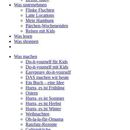
Was unternehmen
Flinke Fluchten
Latte Locations
Mein Hamburg
Pärchen-Wochenenden
Reisen mit Kids
Was lesen
Was shoppen
Was machen
Do-it-yourself für Kids
Do-it-yourself mit Kids
Easypeasy do-it-yourself
DAS machen wir heute
Ein Buch – eine Idee
Hurra, es ist Frühling
Ostern
Hurra, es ist Sommer
Hurra, es ist Herbst
Hurra, es ist Winter
Weihnachten
Oh-la-la-für-Omama
Ratzfatz-Rezepte
Gelüsteküche