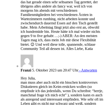
das hat gerade einen sehr seltsamen Tag gerettet, der
übrigens alles andere als fancy war, weil ich von
morgens bis abends mit verschiedenen
Familienmitgliedern bei verschiedenen Ärzten in
Wartezimmern rumhing, nicht arbeiten konnte und
zwischendurch dauernd Essen auf den Tisch gestellt
habe. Mein Arbeitstag fängt jetzt also erst an, obwohl
ich hundemüde bin. Heute hätte ich mal wieder nichts
gegen 9 to five gehabt …;-) ABER: An den meisten
Tagen mag ich, dass mein Job mir diese Flexibilität
bietet. 😉 Und weil diese tolle, spannende, schlaue
Community Teil all dessen ist. Alles Liebe, Katia
Franzi
5. Oktober 2023 um 20:47 Uhr
- Antworten
Hey Julia,
man muss aber auch nicht ein bisschen kontroverses
Diskutieren gleich im Keim ersticken wollen (so
empfinde ich das jedenfalls, wenn Du schreibst: “herrje,
manchmal frage ich mich echt” ), sondern kann es auch
als anregend und interessant empfinden. Wie sehr oft im
Leben gibt es nicht nur schwarz und weiß, sondern