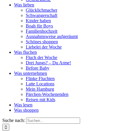
Was lieben
Glücklichmacher
Schwangerschaft
Kinder haben
Boah für Boys
Familienhochzeit
Ausnahmsweise aufgeräumt
Schönes shoppen
Liebelei der Woche
Was fluchen
Fluch der Woche
Drei Jungs? – Du Arme!
Before Baby
Was unternehmen
Flinke Fluchten
Latte Locations
Mein Hamburg
Pärchen-Wochenenden
Reisen mit Kids
Was lesen
Was shoppen
Suche nach: