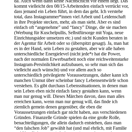
da. Auch wenn dann keine Nachtschicht vor einem liegt. Das
kommt vielleicht den 08/15-Arbeitenden einfach verrückt vor,
dass jemand ein Leben führt, in dem das geht. Ich verstehe
total, dass Instagrammer*innen viel Arbeit und Leidenschaft
in ihre Projekte stecken, mehr, als man sieht. Aber es sind
einfach oft “angenehme” und “fancy” Dinge, die sie machen
(Werbung für Kuschelpullis, Selbstfürsorge mit Yoga, neue
Einrichtungsidee umsetzen etc.) und nicht Kunden beraten in
der Agentur für Arbeit oder so (überspitzt gesagt). Ja, man hat
es in der Hand, sein Leben zu gestalten, aber wir alle haben
unterschiedliche Energielevel (nicht jede*r hat die Power,
nach der normalen Erwerbsarbeit noch eine reichweitenstarke
Instagram-Persönlichkeit aufzubauen, so sehr man sich das
vielleicht auch wünscht) und vor allem auch so
unterschiedlich privilegierte Voraussetzungen, daher kann ich
manchen Unmut über scheinbar fancy Lebensentwürfe schon
verstehen. Es gibt durchaus Lebenssituationen, in denen man
sein Leben eben nicht einfach fancy gestalten kann, wenn
man nur genug will. Dieses Märchen davon, dass man alles
erreichen kann, wenn man nur genug will, das finde ich
ziemlich gemein denen gegenüber, die eben die
Voraussetzungen einfach gar nicht haben, aus verschiedenen
Gründen. Finanzelle Gründe spielen da eine große Rolle,
benachteiligungen, die allein dadurch entstehen, dass man
“den falschen Job” gewählt hat (und mal ehrlich, mit Familie