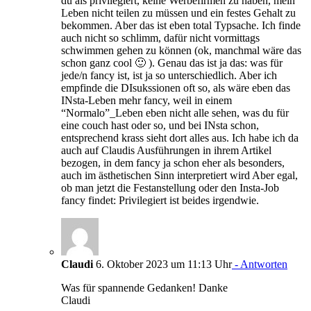
du als privilegiert, keine Werbefirmen zu haben, mein
Leben nicht teilen zu müssen und ein festes Gehalt zu
bekommen. Aber das ist eben total Typsache. Ich finde
auch nicht so schlimm, dafür nicht vormittags
schwimmen gehen zu können (ok, manchmal wäre das
schon ganz cool 🙂 ). Genau das ist ja das: was für
jede/n fancy ist, ist ja so unterschiedlich. Aber ich
empfinde die DIsukssionen oft so, als wäre eben das
INsta-Leben mehr fancy, weil in einem
“Normalo”_Leben eben nicht alle sehen, was du für
eine couch hast oder so, und bei INsta schon,
entsprechend krass sieht dort alles aus. Ich habe ich da
auch auf Claudis Ausführungen in ihrem Artikel
bezogen, in dem fancy ja schon eher als besonders,
auch im ästhetischen Sinn interpretiert wird Aber egal,
ob man jetzt die Festanstellung oder den Insta-Job
fancy findet: Privilegiert ist beides irgendwie.
Claudi
6. Oktober 2023 um 11:13 Uhr
- Antworten
Was für spannende Gedanken! Danke
Claudi