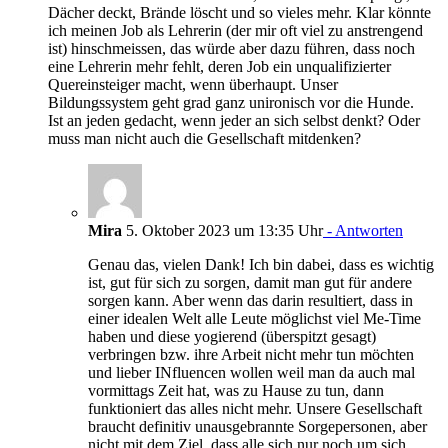
Dächer deckt, Brände löscht und so vieles mehr. Klar könnte
ich meinen Job als Lehrerin (der mir oft viel zu anstrengend
ist) hinschmeissen, das würde aber dazu führen, dass noch
eine Lehrerin mehr fehlt, deren Job ein unqualifizierter
Quereinsteiger macht, wenn überhaupt. Unser
Bildungssystem geht grad ganz unironisch vor die Hunde.
Ist an jeden gedacht, wenn jeder an sich selbst denkt? Oder
muss man nicht auch die Gesellschaft mitdenken?
Mira
5. Oktober 2023 um 13:35 Uhr
- Antworten
Genau das, vielen Dank! Ich bin dabei, dass es wichtig
ist, gut für sich zu sorgen, damit man gut für andere
sorgen kann. Aber wenn das darin resultiert, dass in
einer idealen Welt alle Leute möglichst viel Me-Time
haben und diese yogierend (überspitzt gesagt)
verbringen bzw. ihre Arbeit nicht mehr tun möchten
und lieber INfluencen wollen weil man da auch mal
vormittags Zeit hat, was zu Hause zu tun, dann
funktioniert das alles nicht mehr. Unsere Gesellschaft
braucht definitiv unausgebrannte Sorgepersonen, aber
nicht mit dem Ziel, dass alle sich nur noch um sich