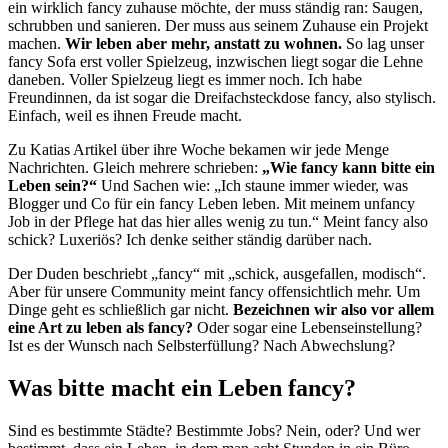
ein wirklich fancy zuhause möchte, der muss ständig ran: Saugen,
schrubben und sanieren. Der muss aus seinem Zuhause ein Projekt
machen.
Wir leben aber mehr, anstatt zu wohnen.
So lag unser
fancy Sofa erst voller Spielzeug, inzwischen liegt sogar die Lehne
daneben. Voller Spielzeug liegt es immer noch. Ich habe
Freundinnen, da ist sogar die Dreifachsteckdose fancy, also stylisch.
Einfach, weil es ihnen Freude macht.
Zu Katias Artikel über ihre Woche bekamen wir jede Menge
Nachrichten. Gleich mehrere schrieben:
„Wie fancy kann bitte ein
Leben sein?“
Und Sachen wie: „Ich staune immer wieder, was
Blogger und Co für ein fancy Leben leben. Mit meinem unfancy
Job in der Pflege hat das hier alles wenig zu tun.“ Meint fancy also
schick? Luxeriös? Ich denke seither ständig darüber nach.
Der Duden beschriebt „fancy“ mit „schick, ausgefallen, modisch“.
Aber für unsere Community meint fancy offensichtlich mehr. Um
Dinge geht es schließlich gar nicht.
Bezeichnen wir also vor allem
eine Art zu leben als fancy?
Oder sogar eine Lebenseinstellung?
Ist es der Wunsch nach Selbsterfüllung? Nach Abwechslung?
Was bitte macht ein Leben fancy?
Sind es bestimmte Städte? Bestimmte Jobs? Nein, oder? Und wer