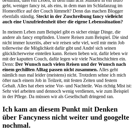
bestimmt, dass ein Leben, in dem man acht Stunden in ein Büro
geht, weniger fancy ist, als eins, in dem man im Schlafanzug im
Homeoffice auf der Couch lümmelt? Denn das machen Blogger
ebenfalls ständig.
Steckt in der Zuschreibung fancy vielleicht
auch eine Unzufriedenheit über die eigene Lebenssituation?
In meinem Leben zum Beispiel gibt es sicher einige Dinge, die
andere als fancy empfinden. Unsere Reisen zum Beispiel. Die sind
nicht immer luxeriös, aber wir reisen sehr viel, weil mir mein Job
tollerweise die Möglichkeit dafür gibt und André sich seinen
glücklicherweise einteilen kann. Reisen lieben wir, dafür leben wir
mit der kaputten Couch, dafür legen wir viele Nachtschichten ein.
Denn:
Der Wunsch nach vielen Reisen und der Wunsch nach
einem gechillten Alltag passen nicht zusammen.
Alles geht
nämlich nun mal leider (meistens) nicht. Trotzdem sehne ich mich
öfter nach einem Job in Teilzeit, mit festen Zeiten und festem
Gehalt. Alles hat eben seine Vor- und Nachteile. Was richtig Mist ist:
Sehr viel arbeiten und dennoch wenig verdienen, wie zum Beispiel
in der Pflege. Da müssen wir als Gesellschaft dringend ran.
Ich kam an diesem Punkt mit Denken
über Fancyness nicht weiter und googelte
nochmal.