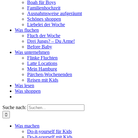
Boah für Boys
Familienhochzeit
Ausnahmsweise aufgeräumt
Schönes shoppen
Liebelei der Woche
Was fluchen
Fluch der Woche
Drei Jungs? – Du Arme!
Before Baby
Was unternehmen
Flinke Fluchten
Latte Locations
Mein Hamburg
Pärchen-Wochenenden
Reisen mit Kids
Was lesen
Was shoppen
Suche nach:
Was machen
Do-it-yourself für Kids
Do-it-yourself mit Kids