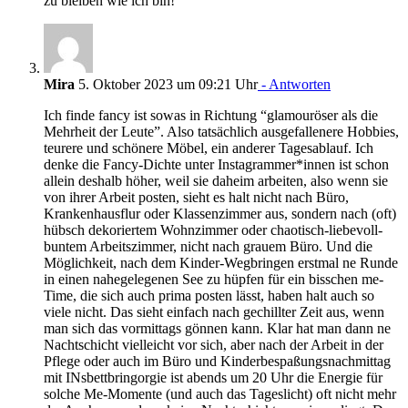
zu bleiben wie ich bin!
Mira
5. Oktober 2023 um 09:21 Uhr
- Antworten
Ich finde fancy ist sowas in Richtung “glamouröser als die
Mehrheit der Leute”. Also tatsächlich ausgefallenere Hobbies,
teurere und schönere Möbel, ein anderer Tagesablauf. Ich
denke die Fancy-Dichte unter Instagrammer*innen ist schon
allein deshalb höher, weil sie daheim arbeiten, also wenn sie
von ihrer Arbeit posten, sieht es halt nicht nach Büro,
Krankenhausflur oder Klassenzimmer aus, sondern nach (oft)
hübsch dekoriertem Wohnzimmer oder chaotisch-liebevoll-
buntem Arbeitszimmer, nicht nach grauem Büro. Und die
Möglichkeit, nach dem Kinder-Wegbringen erstmal ne Runde
in einen nahegelegenen See zu hüpfen für ein bisschen me-
Time, die sich auch prima posten lässt, haben halt auch so
viele nicht. Das sieht einfach nach gechillter Zeit aus, wenn
man sich das vormittags gönnen kann. Klar hat man dann ne
Nachtschicht vielleicht vor sich, aber nach der Arbeit in der
Pflege oder auch im Büro und Kinderbespaßungsnachmittag
mit INsbettbringorgie ist abends um 20 Uhr die Energie für
solche Me-Momente (und auch das Tageslicht) oft nicht mehr