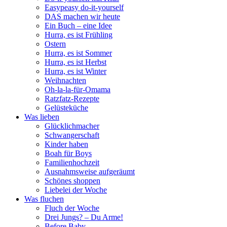
Easypeasy do-it-yourself
DAS machen wir heute
Ein Buch – eine Idee
Hurra, es ist Frühling
Ostern
Hurra, es ist Sommer
Hurra, es ist Herbst
Hurra, es ist Winter
Weihnachten
Oh-la-la-für-Omama
Ratzfatz-Rezepte
Gelüsteküche
Was lieben
Glücklichmacher
Schwangerschaft
Kinder haben
Boah für Boys
Familienhochzeit
Ausnahmsweise aufgeräumt
Schönes shoppen
Liebelei der Woche
Was fluchen
Fluch der Woche
Drei Jungs? – Du Arme!
Before Baby