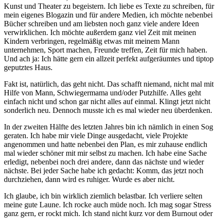
Kunst und Theater zu begeistern. Ich liebe es Texte zu schreiben, für
mein eigenes Blogazin und für andere Medien, ich möchte nebenbei
Bücher schreiben und am liebsten noch ganz viele andere Ideen
verwirklichen. Ich möchte außerdem ganz viel Zeit mit meinen
Kindern verbringen, regelmäßig etwas mit meinem Mann
unternehmen, Sport machen, Freunde treffen, Zeit für mich haben.
Und ach ja: Ich hätte gern ein allzeit perfekt aufgeräumtes und tiptop
geputztes Haus.
Fakt ist, natürlich, das geht nicht. Das schafft niemand, nicht mal mit
Hilfe von Mann, Schwiegermama und/oder Putzhilfe. Alles geht
einfach nicht und schon gar nicht alles auf einmal. Klingt jetzt nicht
sonderlich neu. Dennoch musste ich es mal wieder neu überdenken.
In der zweiten Hälfte des letzten Jahres bin ich nämlich in einen Sog
geraten. Ich habe mir viele Dinge ausgedacht, viele Projekte
angenommen und hatte nebenbei den Plan, es mir zuhause endlich
mal wieder schöner mit mir selbst zu machen. Ich habe eine Sache
erledigt, nebenbei noch drei andere, dann das nächste und wieder
nächste. Bei jeder Sache habe ich gedacht: Komm, das jetzt noch
durchziehen, dann wird es ruhiger. Wurde es aber nicht.
Ich glaube, ich bin wirklich ziemlich belastbar. Ich verliere selten
meine gute Laune. Ich rocke auch müde noch. Ich mag sogar Stress
ganz gern, er rockt mich. Ich stand nicht kurz vor dem Burnout oder