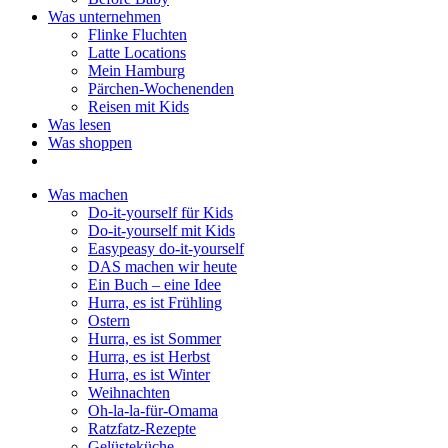
Was unternehmen
Flinke Fluchten
Latte Locations
Mein Hamburg
Pärchen-Wochenenden
Reisen mit Kids
Was lesen
Was shoppen
Was machen
Do-it-yourself für Kids
Do-it-yourself mit Kids
Easypeasy do-it-yourself
DAS machen wir heute
Ein Buch – eine Idee
Hurra, es ist Frühling
Ostern
Hurra, es ist Sommer
Hurra, es ist Herbst
Hurra, es ist Winter
Weihnachten
Oh-la-la-für-Omama
Ratzfatz-Rezepte
Gelüsteküche