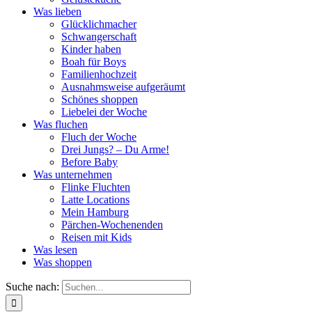
Was lieben
Glücklichmacher
Schwangerschaft
Kinder haben
Boah für Boys
Familienhochzeit
Ausnahmsweise aufgeräumt
Schönes shoppen
Liebelei der Woche
Was fluchen
Fluch der Woche
Drei Jungs? – Du Arme!
Before Baby
Was unternehmen
Flinke Fluchten
Latte Locations
Mein Hamburg
Pärchen-Wochenenden
Reisen mit Kids
Was lesen
Was shoppen
Suche nach: