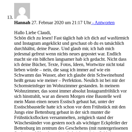
Hannah
27. Februar 2020 um 21:17 Uhr
- Antworten
Hallo Liebe Claudi,
Schön dich zu lesen! Fast täglich hab ich dich auf wasfürmich
und Instagram angeklickt und geschaut ob du es tatsächlich
durchhältst, deine Pause. Und glaub mir, ich hab mich
jedesmal gefreut wenn nichts neues gepostet war. Endlich
macht sie ein bißchen langsamer hab ich gedacht. Nicht dass
ich deine Bücher, Texte, Fotos, Ideen, Wortwitze nicht total
lieben würde – nein, die saug ich immer auf wie ein
Schwamm das Wasser, aber ich glaube dein Schweinehund
heißt genau wie meiner – Perfektion. Neulich ist bei mir der
Schornsteinfeger im Wohnzimmer gestanden. In meinem
Wohnzimmer, das sonst immer absolut Instagramfröhlich vor
sich hinstrahlt, war an diesem Morgen eine Baustelle weil
mein Mann einen neuen Esstisch gebaut hat, unter der
Esstischbaustelle hatte ich schon vor dem Frühstück mit den
Jungs eine Bettenburg gebaut in der sich munter die
Frühstücksflocken versammelten, zeitgleich stand der
Wäscheständer von gestern noch als wichtiger Eckpfeiler der
Bettenburg im zentrum des Geschehens (mit runtergerissenen