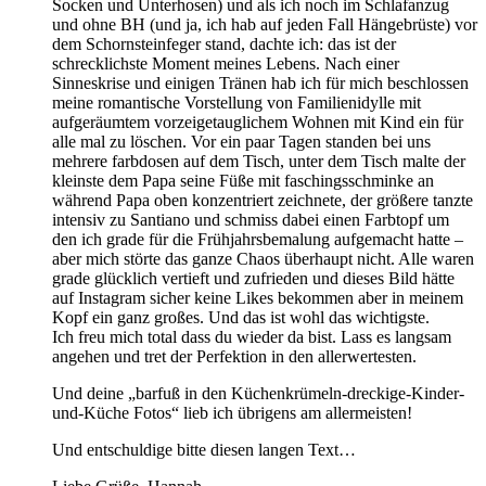
Socken und Unterhosen) und als ich noch im Schlafanzug
und ohne BH (und ja, ich hab auf jeden Fall Hängebrüste) vor
dem Schornsteinfeger stand, dachte ich: das ist der
schrecklichste Moment meines Lebens. Nach einer
Sinneskrise und einigen Tränen hab ich für mich beschlossen
meine romantische Vorstellung von Familienidylle mit
aufgeräumtem vorzeigetauglichem Wohnen mit Kind ein für
alle mal zu löschen. Vor ein paar Tagen standen bei uns
mehrere farbdosen auf dem Tisch, unter dem Tisch malte der
kleinste dem Papa seine Füße mit faschingsschminke an
während Papa oben konzentriert zeichnete, der größere tanzte
intensiv zu Santiano und schmiss dabei einen Farbtopf um
den ich grade für die Frühjahrsbemalung aufgemacht hatte –
aber mich störte das ganze Chaos überhaupt nicht. Alle waren
grade glücklich vertieft und zufrieden und dieses Bild hätte
auf Instagram sicher keine Likes bekommen aber in meinem
Kopf ein ganz großes. Und das ist wohl das wichtigste.
Ich freu mich total dass du wieder da bist. Lass es langsam
angehen und tret der Perfektion in den allerwertesten.
Und deine „barfuß in den Küchenkrümeln-dreckige-Kinder-
und-Küche Fotos“ lieb ich übrigens am allermeisten!
Und entschuldige bitte diesen langen Text…