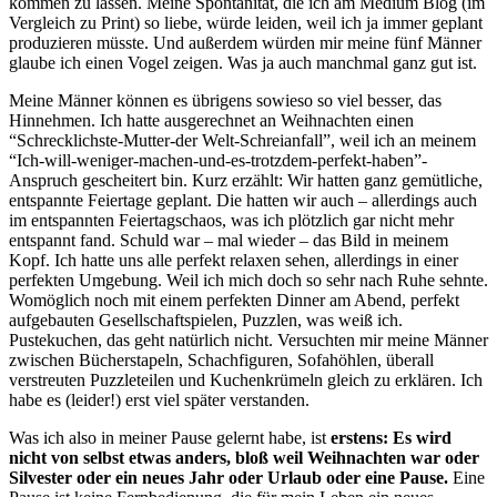
kommen zu lassen. Meine Spontanität, die ich am Medium Blog (im
Vergleich zu Print) so liebe, würde leiden, weil ich ja immer geplant
produzieren müsste. Und außerdem würden mir meine fünf Männer
glaube ich einen Vogel zeigen. Was ja auch manchmal ganz gut ist.
Meine Männer können es übrigens sowieso so viel besser, das
Hinnehmen. Ich hatte ausgerechnet an Weihnachten einen
“Schrecklichste-Mutter-der Welt-Schreianfall”, weil ich an meinem
“Ich-will-weniger-machen-und-es-trotzdem-perfekt-haben”-
Anspruch gescheitert bin. Kurz erzählt: Wir hatten ganz gemütliche,
entspannte Feiertage geplant. Die hatten wir auch – allerdings auch
im entspannten Feiertagschaos, was ich plötzlich gar nicht mehr
entspannt fand. Schuld war – mal wieder – das Bild in meinem
Kopf. Ich hatte uns alle perfekt relaxen sehen, allerdings in einer
perfekten Umgebung. Weil ich mich doch so sehr nach Ruhe sehnte.
Womöglich noch mit einem perfekten Dinner am Abend, perfekt
aufgebauten Gesellschaftspielen, Puzzlen, was weiß ich.
Pustekuchen, das geht natürlich nicht. Versuchten mir meine Männer
zwischen Bücherstapeln, Schachfiguren, Sofahöhlen, überall
verstreuten Puzzleteilen und Kuchenkrümeln gleich zu erklären. Ich
habe es (leider!) erst viel später verstanden.
Was ich also in meiner Pause gelernt habe, ist
erstens: Es wird
nicht von selbst etwas anders, bloß weil Weihnachten war oder
Silvester oder ein neues Jahr oder Urlaub oder eine Pause.
Eine