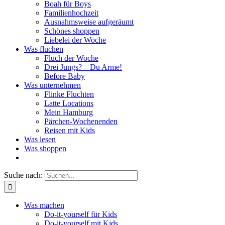
Boah für Boys
Familienhochzeit
Ausnahmsweise aufgeräumt
Schönes shoppen
Liebelei der Woche
Was fluchen
Fluch der Woche
Drei Jungs? – Du Arme!
Before Baby
Was unternehmen
Flinke Fluchten
Latte Locations
Mein Hamburg
Pärchen-Wochenenden
Reisen mit Kids
Was lesen
Was shoppen
Suche nach:
Was machen
Do-it-yourself für Kids
Do-it-yourself mit Kids