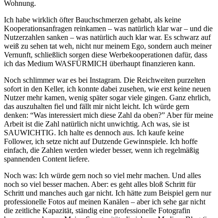
Wohnung.
Ich habe wirklich öfter Bauchschmerzen gehabt, als keine
Kooperationsanfragen reinkamen – was natürlich klar war – und die
Nutzerzahlen sanken – was natürlich auch klar war. Es schwarz auf
weiß zu sehen tat weh, nicht nur meinem Ego, sondern auch meiner
Vernunft, schließlich sorgen diese Werbekooperationen dafür, dass
ich das Medium WASFÜRMICH überhaupt finanzieren kann.
Noch schlimmer war es bei Instagram. Die Reichweiten purzelten
sofort in den Keller, ich konnte dabei zusehen, wie erst keine neuen
Nutzer mehr kamen, wenig später sogar viele gingen. Ganz ehrlich,
das auszuhalten fiel und fällt mir nicht leicht. Ich würde gern
denken: “Was interessiert mich diese Zahl da oben?” Aber für meine
Arbeit ist die Zahl natürlich nicht unwichtig. Ach was, sie ist
SAUWICHTIG. Ich halte es dennoch aus. Ich kaufe keine
Follower, ich setze nicht auf Dutzende Gewinnspiele. Ich hoffe
einfach, die Zahlen werden wieder besser, wenn ich regelmäßig
spannenden Content liefere.
Noch was: Ich würde gern noch so viel mehr machen. Und alles
noch so viel besser machen. Aber: es geht alles bloß Schritt für
Schritt und manches auch gar nicht. Ich hätte zum Beispiel gern nur
professionelle Fotos auf meinen Kanälen – aber ich sehe gar nicht
die zeitliche Kapazität, ständig eine professionelle Fotografin