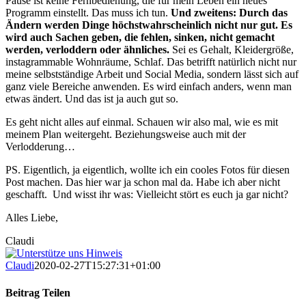
Pause ist keine Fernbedienung, die für mein Leben ein neues
Programm einstellt. Das muss ich tun.
Und zweitens: Durch das
Ändern werden Dinge höchstwahrscheinlich nicht nur gut. Es
wird auch Sachen geben, die fehlen, sinken, nicht gemacht
werden, verloddern oder ähnliches.
Sei es Gehalt, Kleidergröße,
instagrammable Wohnräume, Schlaf. Das betrifft natürlich nicht nur
meine selbstständige Arbeit und Social Media, sondern lässt sich auf
ganz viele Bereiche anwenden. Es wird einfach anders, wenn man
etwas ändert. Und das ist ja auch gut so.
Es geht nicht alles auf einmal. Schauen wir also mal, wie es mit
meinem Plan weitergeht. Beziehungsweise auch mit der
Verlodderung…
PS. Eigentlich, ja eigentlich, wollte ich ein cooles Fotos für diesen
Post machen. Das hier war ja schon mal da. Habe ich aber nicht
geschafft. Und wisst ihr was: Vielleicht stört es euch ja gar nicht?
Alles Liebe,
Claudi
Claudi
2020-02-27T15:27:31+01:00
Beitrag Teilen