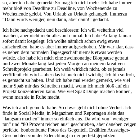
so, aber ich habe gemerkt: So mag ich nicht mehr. Ich habe immer
mehr bloß von Deadline zu Deadline, von Wochenende zu
Wochenende gelebt. Von Urlaub zu Urlaub gehangelt. Immerzu
“Dann wirds weniger, nein dann, aber dann!” gedacht.
Ich habe nachgedacht und beschlossen: Ich will weiterhin viel
machen, aber nicht mehr alles auf einmal. Ich habe Anfang Januar
sofort damit losgelegt. Ich wollte nämlich schon ewig etwas
aufschreiben, habe es aber immer aufgeschoben. Mir war klar, dass
es neben dem normalen Tagesgeschäft niemals etwas werden
würde, also habe ich mich eine zweimonatige Blogpause getraut
und zwei Monate lang fast jeden Morgen an meinem kreativen
Schreibprojekt gearbeitet. Ich weiß wirklich nicht, ob es jemals
veröffentlicht wird – aber das ist auch nicht wichtig. Ich bin so froh,
es gemacht zu haben. Und ich habe mal wieder gemerkt, wie viel
mehr Spaß mir das Schreiben macht, wenn ich mich bloß auf ein
Projekt konzentrieren kann. Wie viel Spaß Dinge machen können,
wenn man sie in Ruhe macht.
Was ich auch gemerkt habe: So etwas geht nicht ohne Verlust. Ich
finde in Social Media, in Magazinen und Reportagen sieht das
“langsam machen” immer so einfach aus. Da wird von “weniger
tun” und “80 Prozent reichen aus” geschrieben, aber daneben zeigen
perfekte, bonbonbunte Fotos das Gegenteil. Erzählen Aussteiger-
Geschichten von der Erleuchtung in der perfekt geputzten