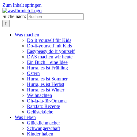
Zum Inhalt springen
Suche nach:
Was machen
Do-it-yourself für Kids
Do-it-yourself mit Kids
Easypeasy do-it-yourself
DAS machen wir heute
Ein Buch – eine Idee
Hurra, es ist Frühling
Ostern
Hurra, es ist Sommer
Hurra, es ist Herbst
Hurra, es ist Winter
Weihnachten
Oh-la-la-für-Omama
Ratzfatz-Rezepte
Gelüsteküche
Was lieben
Glücklichmacher
Schwangerschaft
Kinder haben