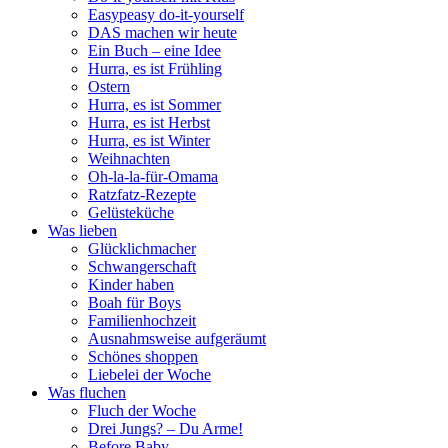
Easypeasy do-it-yourself
DAS machen wir heute
Ein Buch – eine Idee
Hurra, es ist Frühling
Ostern
Hurra, es ist Sommer
Hurra, es ist Herbst
Hurra, es ist Winter
Weihnachten
Oh-la-la-für-Omama
Ratzfatz-Rezepte
Gelüsteküche
Was lieben
Glücklichmacher
Schwangerschaft
Kinder haben
Boah für Boys
Familienhochzeit
Ausnahmsweise aufgeräumt
Schönes shoppen
Liebelei der Woche
Was fluchen
Fluch der Woche
Drei Jungs? – Du Arme!
Before Baby