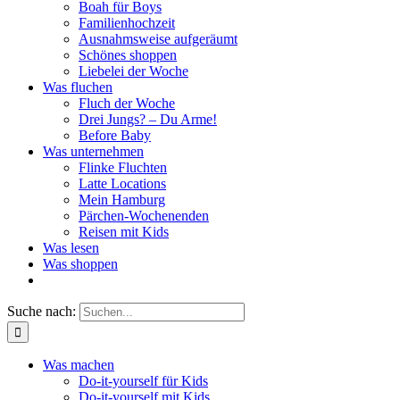
Boah für Boys
Familienhochzeit
Ausnahmsweise aufgeräumt
Schönes shoppen
Liebelei der Woche
Was fluchen
Fluch der Woche
Drei Jungs? – Du Arme!
Before Baby
Was unternehmen
Flinke Fluchten
Latte Locations
Mein Hamburg
Pärchen-Wochenenden
Reisen mit Kids
Was lesen
Was shoppen
Suche nach:
Was machen
Do-it-yourself für Kids
Do-it-yourself mit Kids