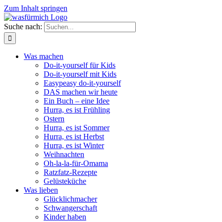
Zum Inhalt springen
Suche nach:
Was machen
Do-it-yourself für Kids
Do-it-yourself mit Kids
Easypeasy do-it-yourself
DAS machen wir heute
Ein Buch – eine Idee
Hurra, es ist Frühling
Ostern
Hurra, es ist Sommer
Hurra, es ist Herbst
Hurra, es ist Winter
Weihnachten
Oh-la-la-für-Omama
Ratzfatz-Rezepte
Gelüsteküche
Was lieben
Glücklichmacher
Schwangerschaft
Kinder haben