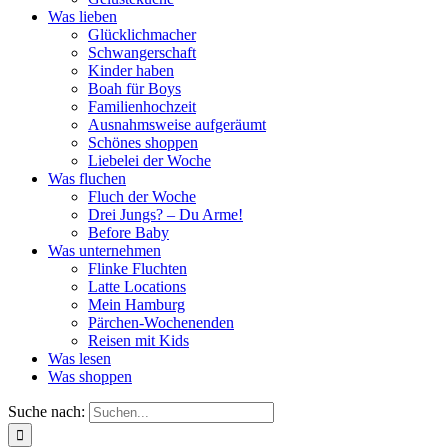
Was lieben
Glücklichmacher
Schwangerschaft
Kinder haben
Boah für Boys
Familienhochzeit
Ausnahmsweise aufgeräumt
Schönes shoppen
Liebelei der Woche
Was fluchen
Fluch der Woche
Drei Jungs? – Du Arme!
Before Baby
Was unternehmen
Flinke Fluchten
Latte Locations
Mein Hamburg
Pärchen-Wochenenden
Reisen mit Kids
Was lesen
Was shoppen
Suche nach: