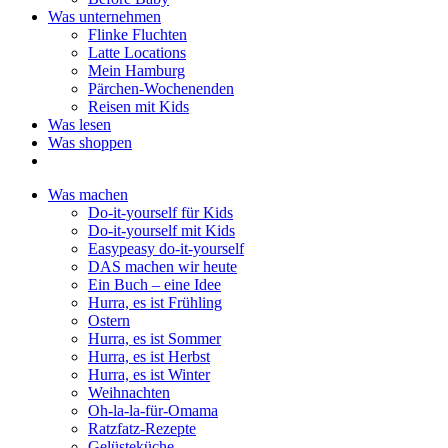
Was unternehmen
Flinke Fluchten
Latte Locations
Mein Hamburg
Pärchen-Wochenenden
Reisen mit Kids
Was lesen
Was shoppen
Was machen
Do-it-yourself für Kids
Do-it-yourself mit Kids
Easypeasy do-it-yourself
DAS machen wir heute
Ein Buch – eine Idee
Hurra, es ist Frühling
Ostern
Hurra, es ist Sommer
Hurra, es ist Herbst
Hurra, es ist Winter
Weihnachten
Oh-la-la-für-Omama
Ratzfatz-Rezepte
Gelüsteküche