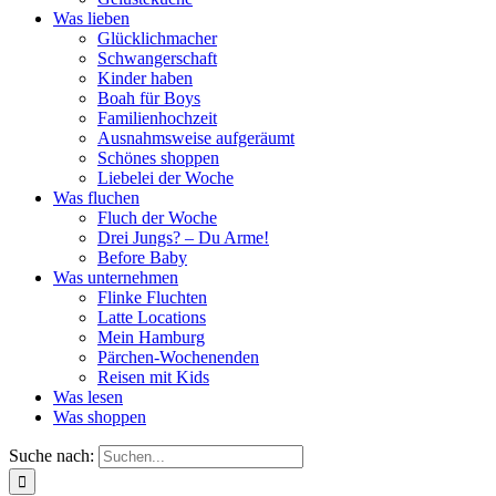
Was lieben
Glücklichmacher
Schwangerschaft
Kinder haben
Boah für Boys
Familienhochzeit
Ausnahmsweise aufgeräumt
Schönes shoppen
Liebelei der Woche
Was fluchen
Fluch der Woche
Drei Jungs? – Du Arme!
Before Baby
Was unternehmen
Flinke Fluchten
Latte Locations
Mein Hamburg
Pärchen-Wochenenden
Reisen mit Kids
Was lesen
Was shoppen
Suche nach: