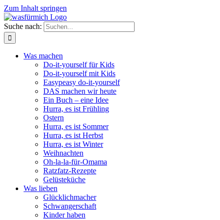
Zum Inhalt springen
Suche nach:
Was machen
Do-it-yourself für Kids
Do-it-yourself mit Kids
Easypeasy do-it-yourself
DAS machen wir heute
Ein Buch – eine Idee
Hurra, es ist Frühling
Ostern
Hurra, es ist Sommer
Hurra, es ist Herbst
Hurra, es ist Winter
Weihnachten
Oh-la-la-für-Omama
Ratzfatz-Rezepte
Gelüsteküche
Was lieben
Glücklichmacher
Schwangerschaft
Kinder haben