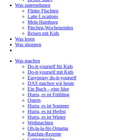
Was unternehmen
Flinke Fluchten
Latte Locations
Mein Hamburg
Pärchen-Wochenenden
Reisen mit Kids
Was lesen
Was shoppen
Was machen
Do-it-yourself für Kids
Do-it-yourself mit Kids
Easypeasy do-it-yourself
DAS machen wir heute
Ein Buch – eine Idee
Hurra, es ist Frühling
Ostern
Hurra, es ist Sommer
Hurra, es ist Herbst
Hurra, es ist Winter
Weihnachten
Oh-la-la-für-Omama
Ratzfatz-Rezepte
Gelüsteküche