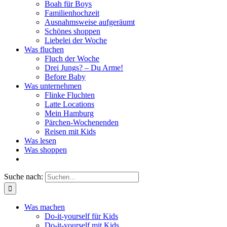
Boah für Boys
Familienhochzeit
Ausnahmsweise aufgeräumt
Schönes shoppen
Liebelei der Woche
Was fluchen
Fluch der Woche
Drei Jungs? – Du Arme!
Before Baby
Was unternehmen
Flinke Fluchten
Latte Locations
Mein Hamburg
Pärchen-Wochenenden
Reisen mit Kids
Was lesen
Was shoppen
Suche nach:
Was machen
Do-it-yourself für Kids
Do-it-yourself mit Kids