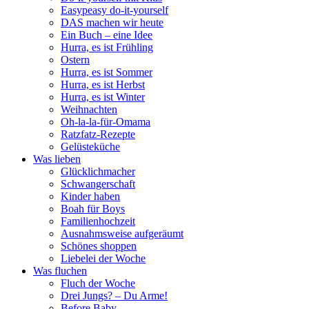
Easypeasy do-it-yourself
DAS machen wir heute
Ein Buch – eine Idee
Hurra, es ist Frühling
Ostern
Hurra, es ist Sommer
Hurra, es ist Herbst
Hurra, es ist Winter
Weihnachten
Oh-la-la-für-Omama
Ratzfatz-Rezepte
Gelüsteküche
Was lieben
Glücklichmacher
Schwangerschaft
Kinder haben
Boah für Boys
Familienhochzeit
Ausnahmsweise aufgeräumt
Schönes shoppen
Liebelei der Woche
Was fluchen
Fluch der Woche
Drei Jungs? – Du Arme!
Before Baby