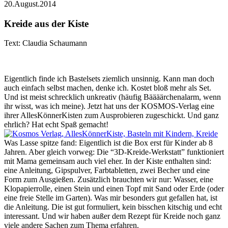
20.August.2014
Kreide aus der Kiste
Text: Claudia Schaumann
Eigentlich finde ich Bastelsets ziemlich unsinnig. Kann man doch
auch einfach selbst machen, denke ich. Kostet bloß mehr als Set.
Und ist meist schrecklich unkreativ (häufig Bäääärchenalarm, wenn
ihr wisst, was ich meine). Jetzt hat uns der KOSMOS-Verlag eine
ihrer AllesKönnerKisten zum Ausprobieren zugeschickt. Und ganz
ehrlich? Hat echt Spaß gemacht!
Was Lasse spitze fand: Eigentlich ist die Box erst für Kinder ab 8
Jahren. Aber gleich vorweg: Die “3D-Kreide-Werkstatt” funktioniert
mit Mama gemeinsam auch viel eher. In der Kiste enthalten sind:
eine Anleitung, Gipspulver, Farbtabletten, zwei Becher und eine
Form zum Ausgießen. Zusätzlich brauchten wir nur: Wasser, eine
Klopapierrolle, einen Stein und einen Topf mit Sand oder Erde (oder
eine freie Stelle im Garten). Was mir besonders gut gefallen hat, ist
die Anleitung. Die ist gut formuliert, kein bisschen kitschig und echt
interessant. Und wir haben außer dem Rezept für Kreide noch ganz
viele andere Sachen zum Thema erfahren.