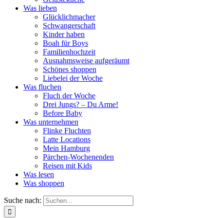
Was lieben
Glücklichmacher
Schwangerschaft
Kinder haben
Boah für Boys
Familienhochzeit
Ausnahmsweise aufgeräumt
Schönes shoppen
Liebelei der Woche
Was fluchen
Fluch der Woche
Drei Jungs? – Du Arme!
Before Baby
Was unternehmen
Flinke Fluchten
Latte Locations
Mein Hamburg
Pärchen-Wochenenden
Reisen mit Kids
Was lesen
Was shoppen
Suche nach: