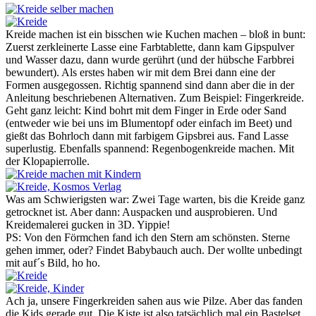
Kreide machen ist ein bisschen wie Kuchen machen – bloß in bunt:
Zuerst zerkleinerte Lasse eine Farbtablette, dann kam Gipspulver
und Wasser dazu, dann wurde gerührt (und der hübsche Farbbrei
bewundert). Als erstes haben wir mit dem Brei dann eine der
Formen ausgegossen. Richtig spannend sind dann aber die in der
Anleitung beschriebenen Alternativen. Zum Beispiel: Fingerkreide.
Geht ganz leicht: Kind bohrt mit dem Finger in Erde oder Sand
(entweder wie bei uns im Blumentopf oder einfach im Beet) und
gießt das Bohrloch dann mit farbigem Gipsbrei aus. Fand Lasse
superlustig. Ebenfalls spannend: Regenbogenkreide machen. Mit
der Klopapierrolle.
Was am Schwierigsten war: Zwei Tage warten, bis die Kreide ganz
getrocknet ist. Aber dann: Auspacken und ausprobieren. Und
Kreidemalerei gucken in 3D. Yippie!
PS: Von den Förmchen fand ich den Stern am schönsten. Sterne
gehen immer, oder? Findet Babybauch auch. Der wollte unbedingt
mit auf´s Bild, ho ho.
Ach ja, unsere Fingerkreiden sahen aus wie Pilze. Aber das fanden
die Kids gerade gut. Die Kiste ist also tatsächlich mal ein Bastelset,