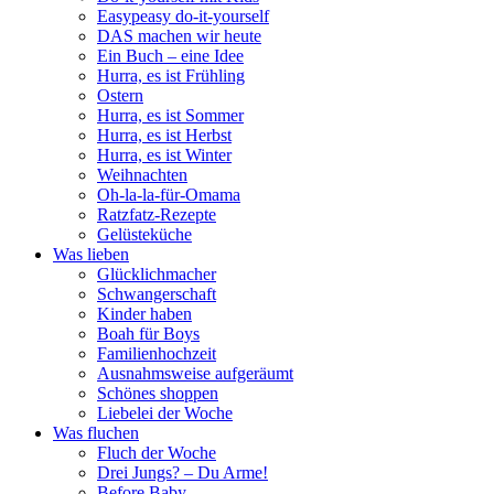
Easypeasy do-it-yourself
DAS machen wir heute
Ein Buch – eine Idee
Hurra, es ist Frühling
Ostern
Hurra, es ist Sommer
Hurra, es ist Herbst
Hurra, es ist Winter
Weihnachten
Oh-la-la-für-Omama
Ratzfatz-Rezepte
Gelüsteküche
Was lieben
Glücklichmacher
Schwangerschaft
Kinder haben
Boah für Boys
Familienhochzeit
Ausnahmsweise aufgeräumt
Schönes shoppen
Liebelei der Woche
Was fluchen
Fluch der Woche
Drei Jungs? – Du Arme!
Before Baby