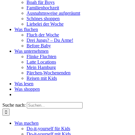
Boah für Boys
Familienhochzeit
Ausnahmsweise aufgeräumt
Schönes shoppen
Liebelei der Woche
Was fluchen
Fluch der Woche
Drei Jungs? – Du Arme!
Before Baby
Was unternehmen
Flinke Fluchten
Latte Locations
Mein Hamburg
Pärchen-Wochenenden
Reisen mit Kids
Was lesen
Was shoppen
Suche nach:
Was machen
Do-it-yourself für Kids
Do-it-yourself mit Kids