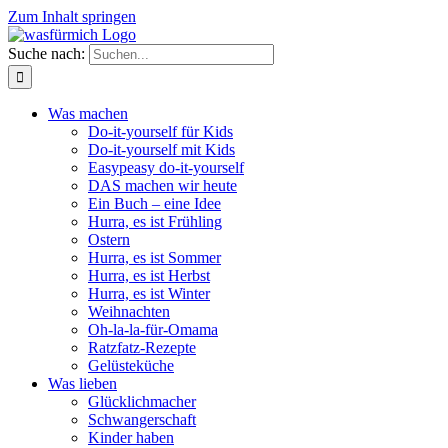
Zum Inhalt springen
Suche nach:
Was machen
Do-it-yourself für Kids
Do-it-yourself mit Kids
Easypeasy do-it-yourself
DAS machen wir heute
Ein Buch – eine Idee
Hurra, es ist Frühling
Ostern
Hurra, es ist Sommer
Hurra, es ist Herbst
Hurra, es ist Winter
Weihnachten
Oh-la-la-für-Omama
Ratzfatz-Rezepte
Gelüsteküche
Was lieben
Glücklichmacher
Schwangerschaft
Kinder haben