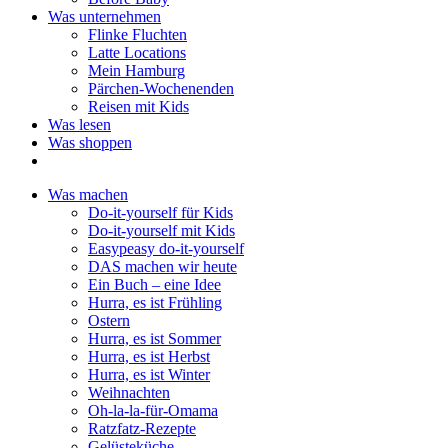
Was unternehmen
Flinke Fluchten
Latte Locations
Mein Hamburg
Pärchen-Wochenenden
Reisen mit Kids
Was lesen
Was shoppen
Was machen
Do-it-yourself für Kids
Do-it-yourself mit Kids
Easypeasy do-it-yourself
DAS machen wir heute
Ein Buch – eine Idee
Hurra, es ist Frühling
Ostern
Hurra, es ist Sommer
Hurra, es ist Herbst
Hurra, es ist Winter
Weihnachten
Oh-la-la-für-Omama
Ratzfatz-Rezepte
Gelüsteküche