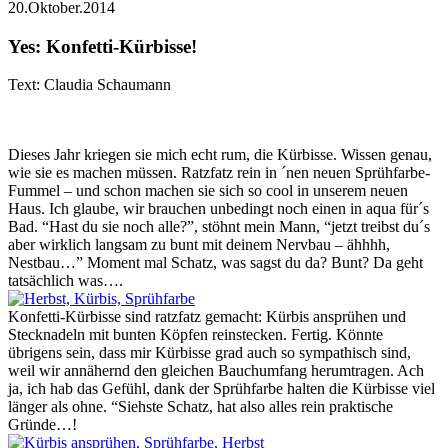
20.Oktober.2014
Yes: Konfetti-Kürbisse!
Text: Claudia Schaumann
Dieses Jahr kriegen sie mich echt rum, die Kürbisse. Wissen genau,
wie sie es machen müssen. Ratzfatz rein in ´nen neuen Sprühfarbe-
Fummel – und schon machen sie sich so cool in unserem neuen
Haus. Ich glaube, wir brauchen unbedingt noch einen in aqua für´s
Bad. “Hast du sie noch alle?”, stöhnt mein Mann, “jetzt treibst du´s
aber wirklich langsam zu bunt mit deinem Nervbau – ähhhh,
Nestbau…” Moment mal Schatz, was sagst du da? Bunt? Da geht
tatsächlich was….
Konfetti-Kürbisse sind ratzfatz gemacht: Kürbis ansprühen und
Stecknadeln mit bunten Köpfen reinstecken. Fertig. Könnte
übrigens sein, dass mir Kürbisse grad auch so sympathisch sind,
weil wir annähernd den gleichen Bauchumfang herumtragen. Ach
ja, ich hab das Gefühl, dank der Sprühfarbe halten die Kürbisse viel
länger als ohne. “Siehste Schatz, hat also alles rein praktische
Gründe…!