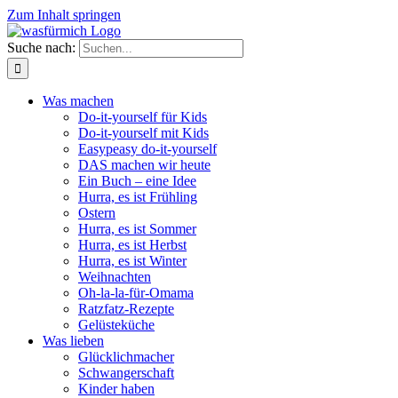
Zum Inhalt springen
Suche nach:
Was machen
Do-it-yourself für Kids
Do-it-yourself mit Kids
Easypeasy do-it-yourself
DAS machen wir heute
Ein Buch – eine Idee
Hurra, es ist Frühling
Ostern
Hurra, es ist Sommer
Hurra, es ist Herbst
Hurra, es ist Winter
Weihnachten
Oh-la-la-für-Omama
Ratzfatz-Rezepte
Gelüsteküche
Was lieben
Glücklichmacher
Schwangerschaft
Kinder haben