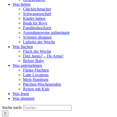
Was lieben
Glücklichmacher
Schwangerschaft
Kinder haben
Boah für Boys
Familienhochzeit
Ausnahmsweise aufgeräumt
Schönes shoppen
Liebelei der Woche
Was fluchen
Fluch der Woche
Drei Jungs? – Du Arme!
Before Baby
Was unternehmen
Flinke Fluchten
Latte Locations
Mein Hamburg
Pärchen-Wochenenden
Reisen mit Kids
Was lesen
Was shoppen
Suche nach: