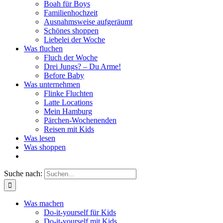
Boah für Boys
Familienhochzeit
Ausnahmsweise aufgeräumt
Schönes shoppen
Liebelei der Woche
Was fluchen
Fluch der Woche
Drei Jungs? – Du Arme!
Before Baby
Was unternehmen
Flinke Fluchten
Latte Locations
Mein Hamburg
Pärchen-Wochenenden
Reisen mit Kids
Was lesen
Was shoppen
Suche nach:
Was machen
Do-it-yourself für Kids
Do-it-yourself mit Kids