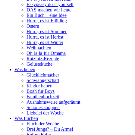
Easypeasy do-it-yourself
DAS machen wir heute
Ein Buch – eine Idee
Hurra, es ist Frühling
Ostern
Hurra, es ist Sommer
Hurra, es ist Herbst
Hurra, es ist Winter
Weihnachten
Oh-la-la-für-Omama
Ratzfatz-Rezepte
Gelüsteküche
Was lieben
Glücklichmacher
Schwangerschaft
Kinder haben
Boah für Boys
Familienhochzeit
Ausnahmsweise aufgeräumt
Schönes shoppen
Liebelei der Woche
Was fluchen
Fluch der Woche
Drei Jungs? – Du Arme!
Before Baby