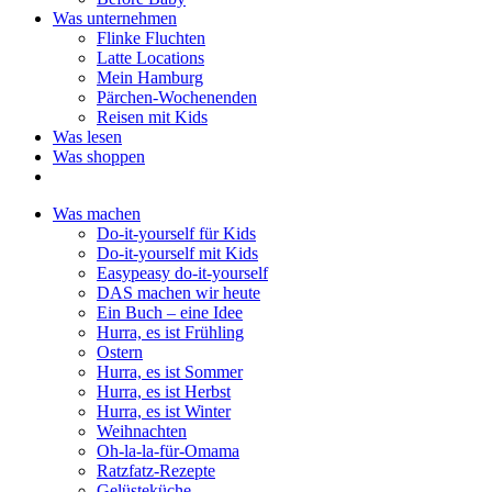
Was unternehmen
Flinke Fluchten
Latte Locations
Mein Hamburg
Pärchen-Wochenenden
Reisen mit Kids
Was lesen
Was shoppen
Was machen
Do-it-yourself für Kids
Do-it-yourself mit Kids
Easypeasy do-it-yourself
DAS machen wir heute
Ein Buch – eine Idee
Hurra, es ist Frühling
Ostern
Hurra, es ist Sommer
Hurra, es ist Herbst
Hurra, es ist Winter
Weihnachten
Oh-la-la-für-Omama
Ratzfatz-Rezepte
Gelüsteküche