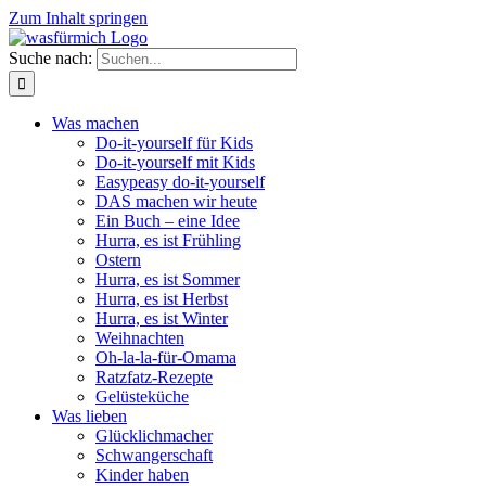
Zum Inhalt springen
Suche nach:
Was machen
Do-it-yourself für Kids
Do-it-yourself mit Kids
Easypeasy do-it-yourself
DAS machen wir heute
Ein Buch – eine Idee
Hurra, es ist Frühling
Ostern
Hurra, es ist Sommer
Hurra, es ist Herbst
Hurra, es ist Winter
Weihnachten
Oh-la-la-für-Omama
Ratzfatz-Rezepte
Gelüsteküche
Was lieben
Glücklichmacher
Schwangerschaft
Kinder haben