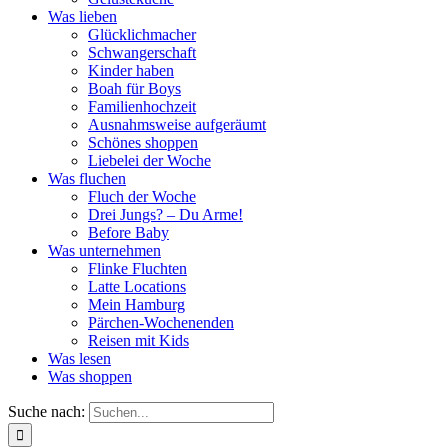
Was lieben
Glücklichmacher
Schwangerschaft
Kinder haben
Boah für Boys
Familienhochzeit
Ausnahmsweise aufgeräumt
Schönes shoppen
Liebelei der Woche
Was fluchen
Fluch der Woche
Drei Jungs? – Du Arme!
Before Baby
Was unternehmen
Flinke Fluchten
Latte Locations
Mein Hamburg
Pärchen-Wochenenden
Reisen mit Kids
Was lesen
Was shoppen
Suche nach: