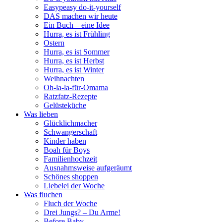
Easypeasy do-it-yourself
DAS machen wir heute
Ein Buch – eine Idee
Hurra, es ist Frühling
Ostern
Hurra, es ist Sommer
Hurra, es ist Herbst
Hurra, es ist Winter
Weihnachten
Oh-la-la-für-Omama
Ratzfatz-Rezepte
Gelüsteküche
Was lieben
Glücklichmacher
Schwangerschaft
Kinder haben
Boah für Boys
Familienhochzeit
Ausnahmsweise aufgeräumt
Schönes shoppen
Liebelei der Woche
Was fluchen
Fluch der Woche
Drei Jungs? – Du Arme!
Before Baby