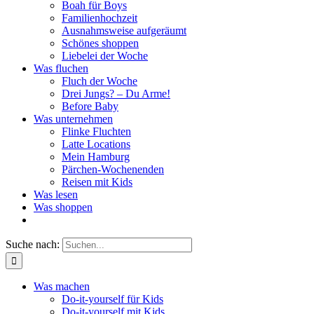
Boah für Boys
Familienhochzeit
Ausnahmsweise aufgeräumt
Schönes shoppen
Liebelei der Woche
Was fluchen
Fluch der Woche
Drei Jungs? – Du Arme!
Before Baby
Was unternehmen
Flinke Fluchten
Latte Locations
Mein Hamburg
Pärchen-Wochenenden
Reisen mit Kids
Was lesen
Was shoppen
Suche nach:
Was machen
Do-it-yourself für Kids
Do-it-yourself mit Kids