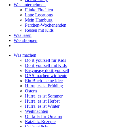
Was unternehmen
Flinke Fluchten
Latte Locations
Mein Hamburg
Pärchen-Wochenenden
Reisen mit Kids
Was lesen
Was shoppen
Was machen
Do-it-yourself für Kids
Do-it-yourself mit Kids
Easypeasy do-it-yourself
DAS machen wir heute
Ein Buch – eine Idee
Hurra, es ist Frühling
Ostern
Hurra, es ist Sommer
Hurra, es ist Herbst
Hurra, es ist Winter
Weihnachten
Oh-la-la-für-Omama
Ratzfatz-Rezepte
Gelüsteküche