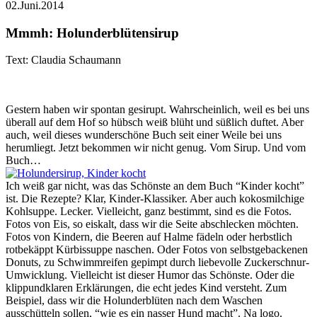
02.Juni.2014
Mmmh: Holunderblütensirup
Text: Claudia Schaumann
Gestern haben wir spontan gesirupt. Wahrscheinlich, weil es bei uns
überall auf dem Hof so hübsch weiß blüht und süßlich duftet. Aber
auch, weil dieses wunderschöne Buch seit einer Weile bei uns
herumliegt. Jetzt bekommen wir nicht genug. Vom Sirup. Und vom
Buch…
Ich weiß gar nicht, was das Schönste an dem Buch “Kinder kocht”
ist. Die Rezepte? Klar, Kinder-Klassiker. Aber auch kokosmilchige
Kohlsuppe. Lecker. Vielleicht, ganz bestimmt, sind es die Fotos.
Fotos von Eis, so eiskalt, dass wir die Seite abschlecken möchten.
Fotos von Kindern, die Beeren auf Halme fädeln oder herbstlich
rotbekäppt Kürbissuppe naschen. Oder Fotos von selbstgebackenen
Donuts, zu Schwimmreifen gepimpt durch liebevolle Zuckerschnur-
Umwicklung. Vielleicht ist dieser Humor das Schönste. Oder die
klippundklaren Erklärungen, die echt jedes Kind versteht. Zum
Beispiel, dass wir die Holunderblüten nach dem Waschen
ausschütteln sollen, “wie es ein nasser Hund macht”. Na logo.