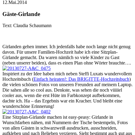
12.Mai.2014
Gäste-Girlande
Text: Claudia Schaumann
Girlanden gehen immer. Ich jedenfalls habe noch lange nicht genug
davon. Für unsere Familien-Hochzeit habe ich eine Sitzplan-
Girlande gemacht. Da waren nämlich so viele Kinder zu Gast
(neben unserer beiden), dass es einen Plan ohne Wörter brauchte….
Inspiriert zu der Idee haben mich neben Steffi Luxats wundervollem
Hochzeitsbuch (
Einfach heiraten!: Das BRIGITTE-Hochzeitsbuch
)
die vielen schönen Fotos von unseren Freunden auf meinem Laptop.
Die sahen alle so cool aus. Denkste, was sehen die noch viiiiiel
cooler aus, wenn die erst Hüte im Farbkonzept aufbekommen,
dachte ich. Ha – das Ergebnis war ein Kracher. Und bleibt eine
wunderschöne Erinnerung!
Eine Sitzplan-Girlande machen ist easy-peasy: Girlande in
Wunschfarben nähen, mit Nummern der Tische bestempeln, Fotos
von allen Gästen in schwarzweiß ausdrucken, ausschneiden,
aufkleben und nach Belieben verzieren. Sieht bestimmt auch gut aus