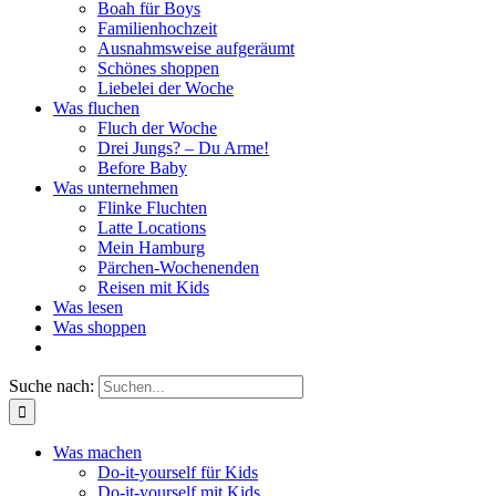
Boah für Boys
Familienhochzeit
Ausnahmsweise aufgeräumt
Schönes shoppen
Liebelei der Woche
Was fluchen
Fluch der Woche
Drei Jungs? – Du Arme!
Before Baby
Was unternehmen
Flinke Fluchten
Latte Locations
Mein Hamburg
Pärchen-Wochenenden
Reisen mit Kids
Was lesen
Was shoppen
Suche nach:
Was machen
Do-it-yourself für Kids
Do-it-yourself mit Kids