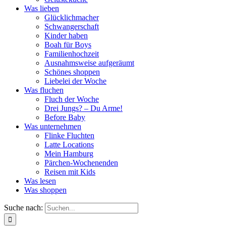
Was lieben
Glücklichmacher
Schwangerschaft
Kinder haben
Boah für Boys
Familienhochzeit
Ausnahmsweise aufgeräumt
Schönes shoppen
Liebelei der Woche
Was fluchen
Fluch der Woche
Drei Jungs? – Du Arme!
Before Baby
Was unternehmen
Flinke Fluchten
Latte Locations
Mein Hamburg
Pärchen-Wochenenden
Reisen mit Kids
Was lesen
Was shoppen
Suche nach: