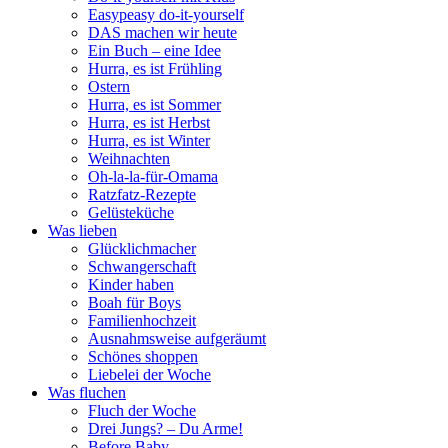
Easypeasy do-it-yourself
DAS machen wir heute
Ein Buch – eine Idee
Hurra, es ist Frühling
Ostern
Hurra, es ist Sommer
Hurra, es ist Herbst
Hurra, es ist Winter
Weihnachten
Oh-la-la-für-Omama
Ratzfatz-Rezepte
Gelüsteküche
Was lieben
Glücklichmacher
Schwangerschaft
Kinder haben
Boah für Boys
Familienhochzeit
Ausnahmsweise aufgeräumt
Schönes shoppen
Liebelei der Woche
Was fluchen
Fluch der Woche
Drei Jungs? – Du Arme!
Before Baby