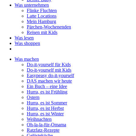
Was unternehmen
Flinke Fluchten
Latte Locations
Mein Hamburg
Pärchen-Wochenenden
Reisen mit Kids
Was lesen
Was shoppen
Was machen
Do-it-yourself für Kids
Do-it-yourself mit Kids
Easypeasy do-it-yourself
DAS machen wir heute
Ein Buch – eine Idee
Hurra, es ist Frühling
Ostern
Hurra, es ist Sommer
Hurra, es ist Herbst
Hurra, es ist Winter
Weihnachten
Oh-la-la-für-Omama
Ratzfatz-Rezepte
Gelüsteküche