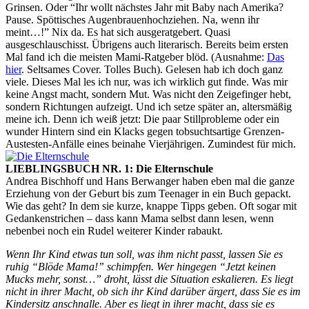
Grinsen. Oder “Ihr wollt nächstes Jahr mit Baby nach Amerika?
Pause. Spöttisches Augenbrauenhochziehen. Na, wenn ihr
meint…!” Nix da. Es hat sich ausgeratgebert. Quasi
ausgeschlauschisst. Übrigens auch literarisch. Bereits beim ersten
Mal fand ich die meisten Mami-Ratgeber blöd. (Ausnahme:
Das
hier
. Seltsames Cover. Tolles Buch). Gelesen hab ich doch ganz
viele. Dieses Mal les ich nur, was ich wirklich gut finde. Was mir
keine Angst macht, sondern Mut. Was nicht den Zeigefinger hebt,
sondern Richtungen aufzeigt. Und ich setze später an, altersmäßig
meine ich. Denn ich weiß jetzt: Die paar Stillprobleme oder ein
wunder Hintern sind ein Klacks gegen tobsuchtsartige Grenzen-
Austesten-Anfälle eines beinahe Vierjährigen. Zumindest für mich.
LIEBLINGSBUCH NR. 1: Die Elternschule
Andrea Bischhoff und Hans Berwanger haben eben mal die ganze
Erziehung von der Geburt bis zum Teenager in ein Buch gepackt.
Wie das geht? In dem sie kurze, knappe Tipps geben. Oft sogar mit
Gedankenstrichen – dass kann Mama selbst dann lesen, wenn
nebenbei noch ein Rudel weiterer Kinder rabaukt.
Wenn Ihr Kind etwas tun soll, was ihm nicht passt, lassen Sie es
ruhig “Blöde Mama!” schimpfen. Wer hingegen “Jetzt keinen
Mucks mehr, sonst…” droht, lässt die Situation eskalieren. Es liegt
nicht in ihrer Macht, ob sich ihr Kind darüber ärgert, dass Sie es im
Kindersitz anschnalle. Aber es liegt in ihrer macht, dass sie es