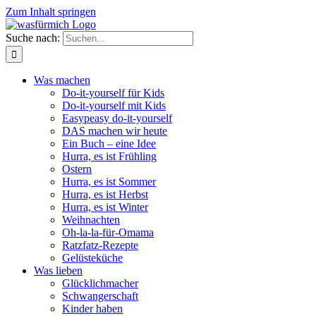
Zum Inhalt springen
Suche nach:
Was machen
Do-it-yourself für Kids
Do-it-yourself mit Kids
Easypeasy do-it-yourself
DAS machen wir heute
Ein Buch – eine Idee
Hurra, es ist Frühling
Ostern
Hurra, es ist Sommer
Hurra, es ist Herbst
Hurra, es ist Winter
Weihnachten
Oh-la-la-für-Omama
Ratzfatz-Rezepte
Gelüsteküche
Was lieben
Glücklichmacher
Schwangerschaft
Kinder haben