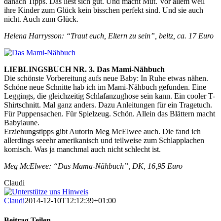
danach Tipps. Das liest sich gut. Und macht Mut. Vor allem weil
ihre Kinder zum Glück kein bisschen perfekt sind. Und sie auch
nicht. Auch zum Glück.
Helena Harrysson: “Traut euch, Eltern zu sein”, beltz, ca. 17 Euro
LIEBLINGSBUCH NR. 3. Das Mami-Nähbuch
Die schönste Vorbereitung aufs neue Baby: In Ruhe etwas nähen.
Schöne neue Schnitte hab ich im Mami-Nähbuch gefunden. Eine
Leggings, die gleichzeitig Schlafanzughose sein kann. Ein cooler T-
Shirtschnitt. Mal ganz anders. Dazu Anleitungen für ein Tragetuch.
Für Puppensachen. Für Spielzeug. Schön. Allein das Blättern macht
Babylaune.
Erziehungstipps gibt Autorin Meg McElwee auch. Die fand ich
allerdings seeehr amerikanisch und teilweise zum Schlapplachen
komisch. Was ja manchmal auch nicht schlecht ist.
Meg McElwee: “Das Mama-Nähbuch”, DK, 16,95 Euro
Claudi
Claudi
2014-12-10T12:12:39+01:00
Beitrag Teilen