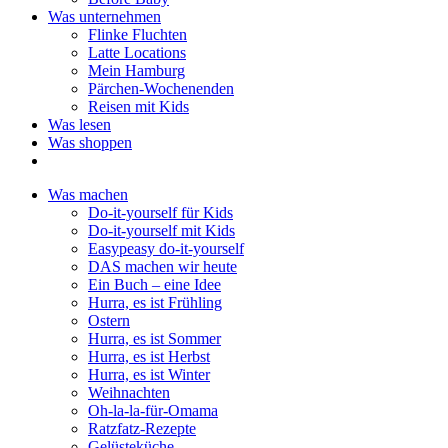
Was unternehmen
Flinke Fluchten
Latte Locations
Mein Hamburg
Pärchen-Wochenenden
Reisen mit Kids
Was lesen
Was shoppen
Was machen
Do-it-yourself für Kids
Do-it-yourself mit Kids
Easypeasy do-it-yourself
DAS machen wir heute
Ein Buch – eine Idee
Hurra, es ist Frühling
Ostern
Hurra, es ist Sommer
Hurra, es ist Herbst
Hurra, es ist Winter
Weihnachten
Oh-la-la-für-Omama
Ratzfatz-Rezepte
Gelüsteküche