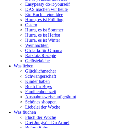
Easypeasy do-it-yourself
DAS machen wir heute
Ein Buch – eine Idee
Hurra, es ist Frühling
Ostern
Hurra, es ist Sommer
Hurra, es ist Herbst
Hurra, es ist Winter
Weihnachten
Oh-la-la-für-Omama
Ratzfatz-Rezepte
Gelüsteküche
Was lieben
Glücklichmacher
Schwangerschaft
Kinder haben
Boah für Boys
Familienhochzeit
Ausnahmsweise aufgeräumt
Schönes shoppen
Liebelei der Woche
Was fluchen
Fluch der Woche
Drei Jungs? – Du Arme!
Before Baby