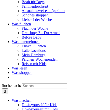
Boah für Boys
Familienhochzeit
Ausnahmsweise aufgeräumt
Schönes shoppen
Liebelei der Woche
Was fluchen
Fluch der Woche
Drei Jungs? – Du Arme!
Before Baby
Was unternehmen
Flinke Fluchten
Latte Locations
Mein Hamburg
Pärchen-Wochenenden
Reisen mit Kids
Was lesen
Was shoppen
Suche nach:
Was machen
Do-it-yourself für Kids
Do-it-yourself mit Kids