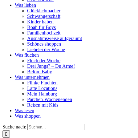
Was lieben
Glücklichmacher
Schwangerschaft
Kinder haben
Boah für Boys
Familienhochzeit
Ausnahmsweise aufgeräumt
Schönes shoppen
Liebelei der Woche
Was fluchen
Fluch der Woche
Drei Jungs? – Du Arme!
Before Baby
Was unternehmen
Flinke Fluchten
Latte Locations
Mein Hamburg
Pärchen-Wochenenden
Reisen mit Kids
Was lesen
Was shoppen
Suche nach: