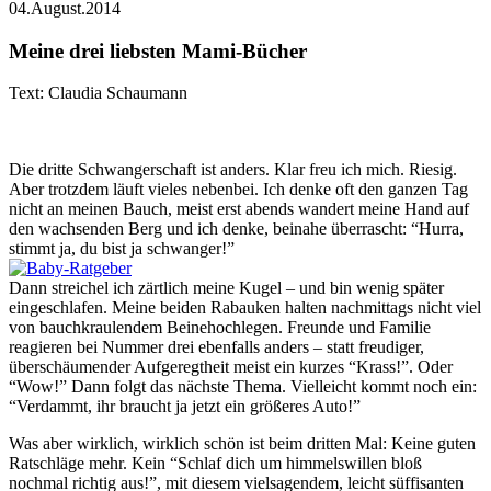
04.August.2014
Meine drei liebsten Mami-Bücher
Text: Claudia Schaumann
Die dritte Schwangerschaft ist anders. Klar freu ich mich. Riesig.
Aber trotzdem läuft vieles nebenbei. Ich denke oft den ganzen Tag
nicht an meinen Bauch, meist erst abends wandert meine Hand auf
den wachsenden Berg und ich denke, beinahe überrascht: “Hurra,
stimmt ja, du bist ja schwanger!”
Dann streichel ich zärtlich meine Kugel – und bin wenig später
eingeschlafen. Meine beiden Rabauken halten nachmittags nicht viel
von bauchkraulendem Beinehochlegen. Freunde und Familie
reagieren bei Nummer drei ebenfalls anders – statt freudiger,
überschäumender Aufgeregtheit meist ein kurzes “Krass!”. Oder
“Wow!” Dann folgt das nächste Thema. Vielleicht kommt noch ein:
“Verdammt, ihr braucht ja jetzt ein größeres Auto!”
Was aber wirklich, wirklich schön ist beim dritten Mal: Keine guten
Ratschläge mehr. Kein “Schlaf dich um himmelswillen bloß
nochmal richtig aus!”, mit diesem vielsagendem, leicht süffisanten