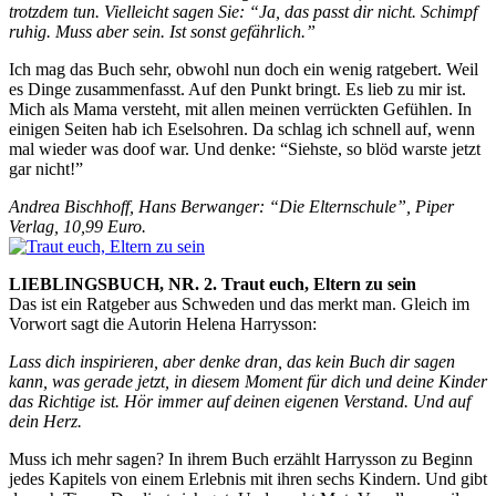
trotzdem tun. Vielleicht sagen Sie: “Ja, das passt dir nicht. Schimpf
ruhig. Muss aber sein. Ist sonst gefährlich.”
Ich mag das Buch sehr, obwohl nun doch ein wenig ratgebert. Weil
es Dinge zusammenfasst. Auf den Punkt bringt. Es lieb zu mir ist.
Mich als Mama versteht, mit allen meinen verrückten Gefühlen. In
einigen Seiten hab ich Eselsohren. Da schlag ich schnell auf, wenn
mal wieder was doof war. Und denke: “Siehste, so blöd warste jetzt
gar nicht!”
Andrea Bischhoff, Hans Berwanger: “Die Elternschule”, Piper
Verlag, 10,99 Euro.
LIEBLINGSBUCH, NR. 2. Traut euch, Eltern zu sein
Das ist ein Ratgeber aus Schweden und das merkt man. Gleich im
Vorwort sagt die Autorin Helena Harrysson:
Lass dich inspirieren, aber denke dran, das kein Buch dir sagen
kann, was gerade jetzt, in diesem Moment für dich und deine Kinder
das Richtige ist. Hör immer auf deinen eigenen Verstand. Und auf
dein Herz.
Muss ich mehr sagen? In ihrem Buch erzählt Harrysson zu Beginn
jedes Kapitels von einem Erlebnis mit ihren sechs Kindern. Und gibt