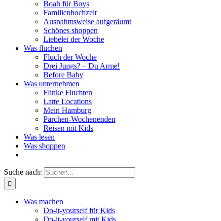
Boah für Boys
Familienhochzeit
Ausnahmsweise aufgeräumt
Schönes shoppen
Liebelei der Woche
Was fluchen
Fluch der Woche
Drei Jungs? – Du Arme!
Before Baby
Was unternehmen
Flinke Fluchten
Latte Locations
Mein Hamburg
Pärchen-Wochenenden
Reisen mit Kids
Was lesen
Was shoppen
Suche nach:
Was machen
Do-it-yourself für Kids
Do-it-yourself mit Kids