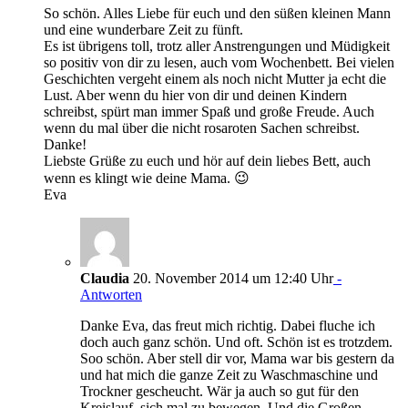
So schön. Alles Liebe für euch und den süßen kleinen Mann
und eine wunderbare Zeit zu fünft.
Es ist übrigens toll, trotz aller Anstrengungen und Müdigkeit
so positiv von dir zu lesen, auch vom Wochenbett. Bei vielen
Geschichten vergeht einem als noch nicht Mutter ja echt die
Lust. Aber wenn du hier von dir und deinen Kindern
schreibst, spürt man immer Spaß und große Freude. Auch
wenn du mal über die nicht rosaroten Sachen schreibst.
Danke!
Liebste Grüße zu euch und hör auf dein liebes Bett, auch
wenn es klingt wie deine Mama. 😉
Eva
Claudia
20. November 2014 um 12:40 Uhr
-
Antworten
Danke Eva, das freut mich richtig. Dabei fluche ich
doch auch ganz schön. Und oft. Schön ist es trotzdem.
Soo schön. Aber stell dir vor, Mama war bis gestern da
und hat mich die ganze Zeit zu Waschmaschine und
Trockner gescheucht. Wär ja auch so gut für den
Kreislauf, sich mal zu bewegen. Und die Großen