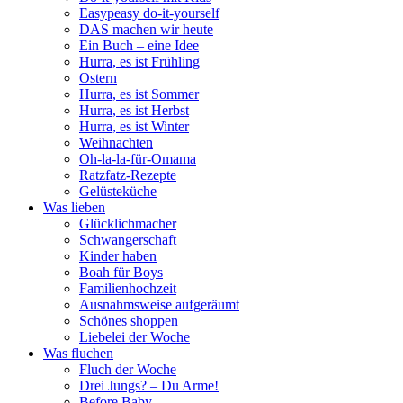
Easypeasy do-it-yourself
DAS machen wir heute
Ein Buch – eine Idee
Hurra, es ist Frühling
Ostern
Hurra, es ist Sommer
Hurra, es ist Herbst
Hurra, es ist Winter
Weihnachten
Oh-la-la-für-Omama
Ratzfatz-Rezepte
Gelüsteküche
Was lieben
Glücklichmacher
Schwangerschaft
Kinder haben
Boah für Boys
Familienhochzeit
Ausnahmsweise aufgeräumt
Schönes shoppen
Liebelei der Woche
Was fluchen
Fluch der Woche
Drei Jungs? – Du Arme!
Before Baby