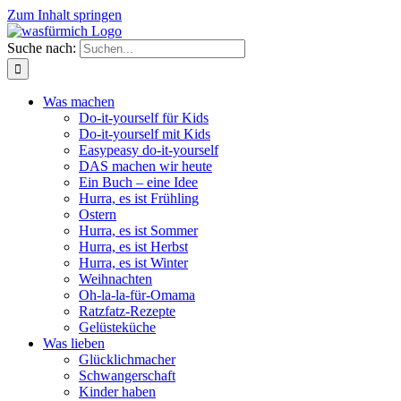
Zum Inhalt springen
Suche nach:
Was machen
Do-it-yourself für Kids
Do-it-yourself mit Kids
Easypeasy do-it-yourself
DAS machen wir heute
Ein Buch – eine Idee
Hurra, es ist Frühling
Ostern
Hurra, es ist Sommer
Hurra, es ist Herbst
Hurra, es ist Winter
Weihnachten
Oh-la-la-für-Omama
Ratzfatz-Rezepte
Gelüsteküche
Was lieben
Glücklichmacher
Schwangerschaft
Kinder haben