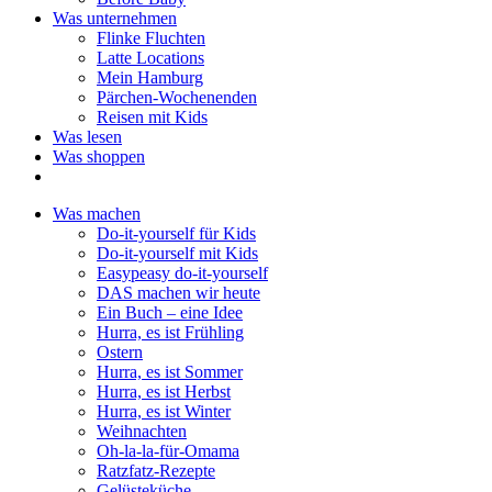
Was unternehmen
Flinke Fluchten
Latte Locations
Mein Hamburg
Pärchen-Wochenenden
Reisen mit Kids
Was lesen
Was shoppen
Was machen
Do-it-yourself für Kids
Do-it-yourself mit Kids
Easypeasy do-it-yourself
DAS machen wir heute
Ein Buch – eine Idee
Hurra, es ist Frühling
Ostern
Hurra, es ist Sommer
Hurra, es ist Herbst
Hurra, es ist Winter
Weihnachten
Oh-la-la-für-Omama
Ratzfatz-Rezepte
Gelüsteküche