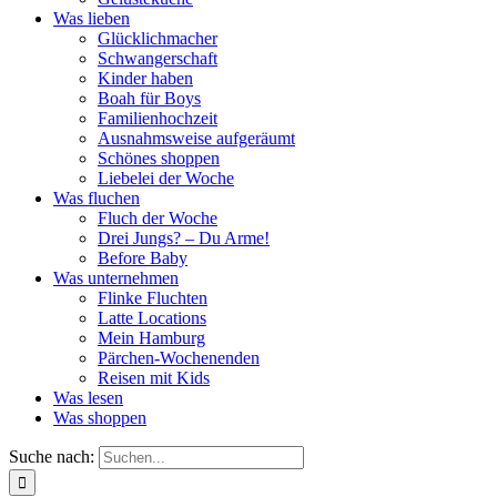
Was lieben
Glücklichmacher
Schwangerschaft
Kinder haben
Boah für Boys
Familienhochzeit
Ausnahmsweise aufgeräumt
Schönes shoppen
Liebelei der Woche
Was fluchen
Fluch der Woche
Drei Jungs? – Du Arme!
Before Baby
Was unternehmen
Flinke Fluchten
Latte Locations
Mein Hamburg
Pärchen-Wochenenden
Reisen mit Kids
Was lesen
Was shoppen
Suche nach: