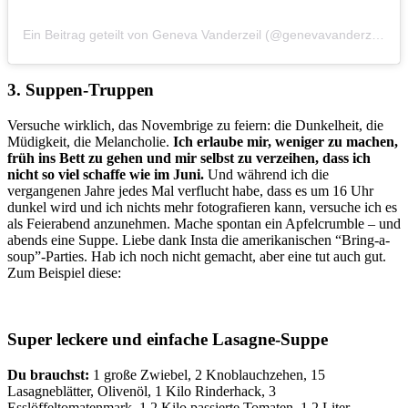
Ein Beitrag geteilt von Geneva Vanderzeil (@genevavanderzeil)
3. Suppen-Truppen
Versuche wirklich, das Novembrige zu feiern: die Dunkelheit, die
Müdigkeit, die Melancholie.
Ich erlaube mir, weniger zu machen,
früh ins Bett zu gehen und mir selbst zu verzeihen, dass ich
nicht so viel schaffe wie im Juni.
Und während ich die
vergangenen Jahre jedes Mal verflucht habe, dass es um 16 Uhr
dunkel wird und ich nichts mehr fotografieren kann, versuche ich es
als Feierabend anzunehmen. Mache spontan ein Apfelcrumble – und
abends eine Suppe. Liebe dank Insta die amerikanischen “Bring-a-
soup”-Parties. Hab ich noch nicht gemacht, aber eine tut auch gut.
Zum Beispiel diese:
Super leckere und einfache Lasagne-Suppe
Du brauchst:
1 große Zwiebel, 2 Knoblauchzehen, 15
Lasagneblätter, Olivenöl, 1 Kilo Rinderhack, 3
Esslöffeltomatenmark, 1,2 Kilo passierte Tomaten, 1,2 Liter