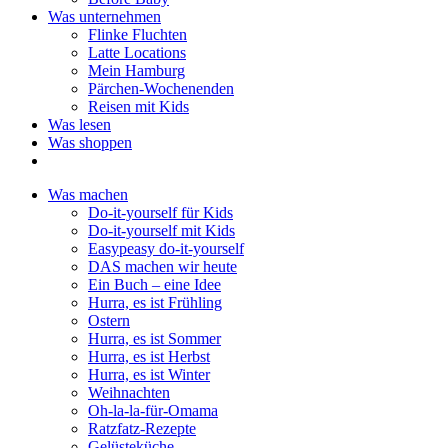
Was unternehmen
Flinke Fluchten
Latte Locations
Mein Hamburg
Pärchen-Wochenenden
Reisen mit Kids
Was lesen
Was shoppen
Was machen
Do-it-yourself für Kids
Do-it-yourself mit Kids
Easypeasy do-it-yourself
DAS machen wir heute
Ein Buch – eine Idee
Hurra, es ist Frühling
Ostern
Hurra, es ist Sommer
Hurra, es ist Herbst
Hurra, es ist Winter
Weihnachten
Oh-la-la-für-Omama
Ratzfatz-Rezepte
Gelüsteküche