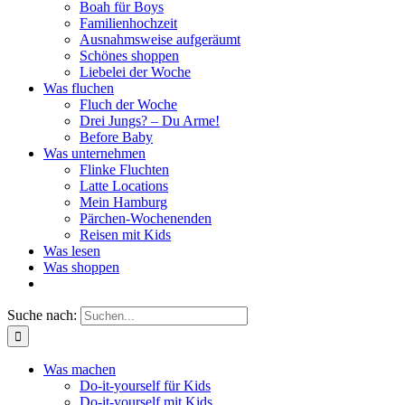
Boah für Boys
Familienhochzeit
Ausnahmsweise aufgeräumt
Schönes shoppen
Liebelei der Woche
Was fluchen
Fluch der Woche
Drei Jungs? – Du Arme!
Before Baby
Was unternehmen
Flinke Fluchten
Latte Locations
Mein Hamburg
Pärchen-Wochenenden
Reisen mit Kids
Was lesen
Was shoppen
Suche nach:
Was machen
Do-it-yourself für Kids
Do-it-yourself mit Kids