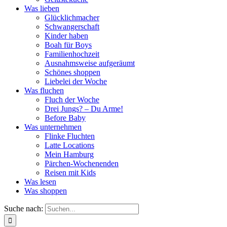
Was lieben
Glücklichmacher
Schwangerschaft
Kinder haben
Boah für Boys
Familienhochzeit
Ausnahmsweise aufgeräumt
Schönes shoppen
Liebelei der Woche
Was fluchen
Fluch der Woche
Drei Jungs? – Du Arme!
Before Baby
Was unternehmen
Flinke Fluchten
Latte Locations
Mein Hamburg
Pärchen-Wochenenden
Reisen mit Kids
Was lesen
Was shoppen
Suche nach: