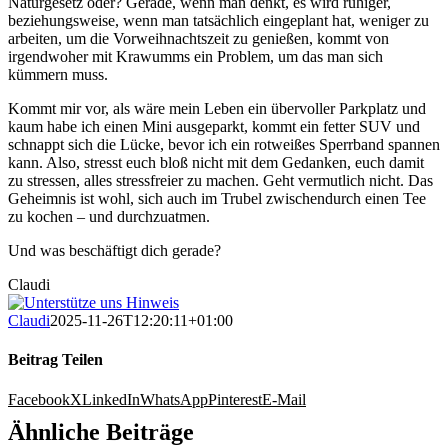
Naturgesetz oder? Gerade, wenn man denkt, es wird ruhiger,
beziehungsweise, wenn man tatsächlich eingeplant hat, weniger zu
arbeiten, um die Vorweihnachtszeit zu genießen, kommt von
irgendwoher mit Krawumms ein Problem, um das man sich
kümmern muss.
Kommt mir vor, als wäre mein Leben ein übervoller Parkplatz und
kaum habe ich einen Mini ausgeparkt, kommt ein fetter SUV und
schnappt sich die Lücke, bevor ich ein rotweißes Sperrband spannen
kann. Also, stresst euch bloß nicht mit dem Gedanken, euch damit
zu stressen, alles stressfreier zu machen. Geht vermutlich nicht. Das
Geheimnis ist wohl, sich auch im Trubel zwischendurch einen Tee
zu kochen – und durchzuatmen.
Und was beschäftigt dich gerade?
Claudi
Claudi
2025-11-26T12:20:11+01:00
Beitrag Teilen
Facebook
X
LinkedIn
WhatsApp
Pinterest
E-Mail
Ähnliche Beiträge