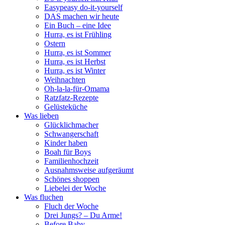
Easypeasy do-it-yourself
DAS machen wir heute
Ein Buch – eine Idee
Hurra, es ist Frühling
Ostern
Hurra, es ist Sommer
Hurra, es ist Herbst
Hurra, es ist Winter
Weihnachten
Oh-la-la-für-Omama
Ratzfatz-Rezepte
Gelüsteküche
Was lieben
Glücklichmacher
Schwangerschaft
Kinder haben
Boah für Boys
Familienhochzeit
Ausnahmsweise aufgeräumt
Schönes shoppen
Liebelei der Woche
Was fluchen
Fluch der Woche
Drei Jungs? – Du Arme!
Before Baby