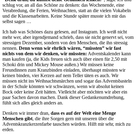
schlug vor, an all das Schöne zu denken: das Wochenende, eine
Verabredung, die Ferien, Weihnachten, statt an die vielen Vokabeln
und die Klassenarbeiten. Keine Stunde später musste ich mir das
selbst sagen …
Ich hab was Schönes dazu gelesen, auf Instagram. Ich weiß nicht
mehr wer, aber irgendjemand schrieb, dass sie nicht genervt sei, vom
stressigen Dezember, sondern von den Menschen, die ihn stressig
nennen.
Denn wenn wir ehrlich wären, “müssten” wir fast
nichts von dem wir denken, wir müssten:
Adventskalender kann
man kaufen (ja, die Kids freuen sich auch über einen für 2,50 mit
Schoki drin und Mickey Mouse außen.) Wir müssen keine
Freundinnen zum Kranzbinden einladen, überhaupt müssten wir
keinen binden, vier Kerzen auf nem Teller täten es auch. Wir
müssen nicht ins Weihnachtsmärchen und sogar das Adventsbasteln
in der Schule könnten wir schwänzen, wenn wir absolut keinen
Bock oder keine Zeit hätten. Vielleicht aber möchten wir aber ein
paar Sachen davon machen. Dank dieser Gedankenumdrehung,
fühlt sich alles gleich anders an.
Denken wir immer dran,
dass es auf der Welt eine Menge
Menschen gibt
, die ihre Sorgen gern mit unseren über die
Adventskranzkerzenfarbe tauschen würden. Hilft mir sehr, mich zu
erden.