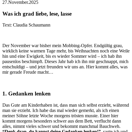
27.November.2025
Was ich grad liebe, lese, lasse
Text: Claudia Schaumann
Der November war bisher mein Mobbing-Opfer. Endgültig grau,
wirklich keine warmen Tage mehr, bis Weihnachten noch eine Weile
hin und eine Ewigkeit, bis es wieder Sommer wird – ich hab ihn
pausenlos beschimpft. Dieses Jahr hab ich ihn mir geschnappt, mich
entschuldigt – und jetzt freunden wir uns an. Hier kommt alles, was
mir gerade Freude macht…
1. Gedanken lenken
Das Gute am Kinderhaben ist, dass man sich selbst erzieht, während
man sie erzieht. Ich habe das mal wieder gemerkt, als ich einen
meiner Söhne letzte Woche morgens trösten musste. Einer hier
kommt morgens besonders schwer aus dem Bett, verflucht dann
alles, nimmt vieles schwer und bekommt manchmal Bauchweh.
“Denk dran, du kannst deine Gedanken lenken!”
, sagte ich und