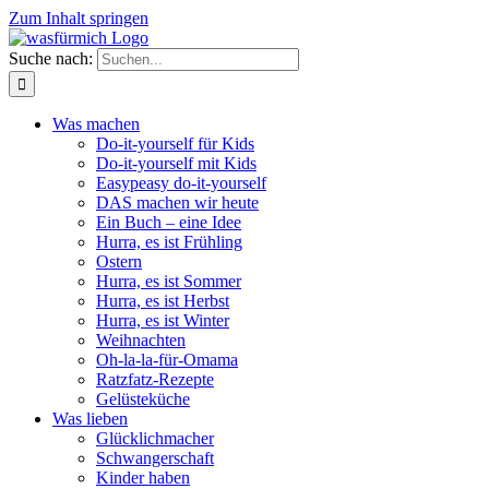
Zum Inhalt springen
Suche nach:
Was machen
Do-it-yourself für Kids
Do-it-yourself mit Kids
Easypeasy do-it-yourself
DAS machen wir heute
Ein Buch – eine Idee
Hurra, es ist Frühling
Ostern
Hurra, es ist Sommer
Hurra, es ist Herbst
Hurra, es ist Winter
Weihnachten
Oh-la-la-für-Omama
Ratzfatz-Rezepte
Gelüsteküche
Was lieben
Glücklichmacher
Schwangerschaft
Kinder haben