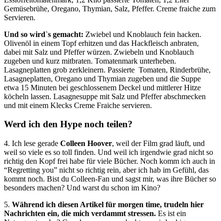
Gemüsebrühe, Oregano, Thymian, Salz, Pfeffer. Creme fraiche zum
Servieren.
Und so wird`s gemacht:
Zwiebel und Knoblauch fein hacken.
Olivenöl in einem Topf erhitzen und das Hackfleisch anbraten,
dabei mit Salz und Pfeffer würzen. Zwiebeln und Knoblauch
zugeben und kurz mitbraten. Tomatenmark unterheben.
Lasagneplatten grob zerkleinern. Passierte Tomaten, Rinderbrühe,
Lasagneplatten, Oregano und Thymian zugeben und die Suppe
etwa 15 Minuten bei geschlossenem Deckel und mittlerer Hitze
köcheln lassen. Lasagnesuppe mit Salz und Pfeffer abschmecken
und mit einem Klecks Creme Fraiche servieren.
Werd ich den Hype noch teilen?
4. Ich lese gerade
Colleen Hoover
, weil der Film grad läuft, und
weil so viele es so toll finden. Und weil ich irgendwie grad nicht so
richtig den Kopf frei habe für viele Bücher. Noch komm ich auch in
“Regretting you” nicht so richtig rein, aber ich hab im Gefühl, das
kommt noch. Bist du Colleen-Fan und sagst mir, was ihre Bücher so
besonders machen? Und warst du schon im Kino?
5.
Während ich diesen Artikel für morgen time, trudeln hier
Nachrichten ein, die mich verdammt stressen.
Es ist ein