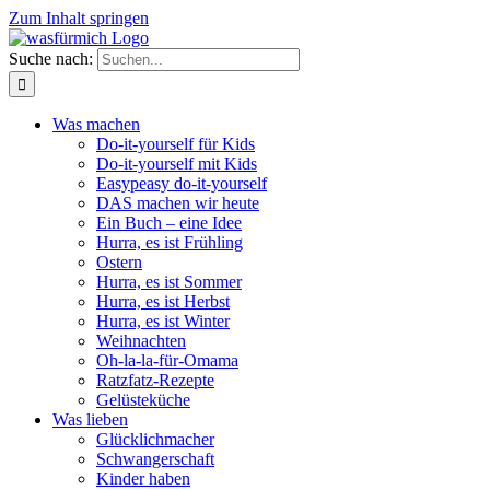
Zum Inhalt springen
Suche nach:
Was machen
Do-it-yourself für Kids
Do-it-yourself mit Kids
Easypeasy do-it-yourself
DAS machen wir heute
Ein Buch – eine Idee
Hurra, es ist Frühling
Ostern
Hurra, es ist Sommer
Hurra, es ist Herbst
Hurra, es ist Winter
Weihnachten
Oh-la-la-für-Omama
Ratzfatz-Rezepte
Gelüsteküche
Was lieben
Glücklichmacher
Schwangerschaft
Kinder haben