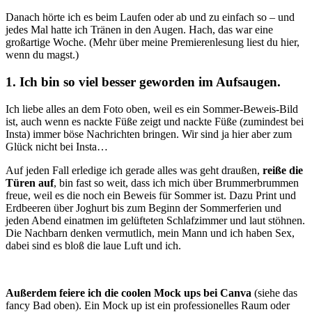
Danach hörte ich es beim Laufen oder ab und zu einfach so – und
jedes Mal hatte ich Tränen in den Augen. Hach, das war eine
großartige Woche. (Mehr über meine Premierenlesung liest du hier,
wenn du magst.)
1. Ich bin so viel besser geworden im Aufsaugen.
Ich liebe alles an dem Foto oben, weil es ein Sommer-Beweis-Bild
ist, auch wenn es nackte Füße zeigt und nackte Füße (zumindest bei
Insta) immer böse Nachrichten bringen. Wir sind ja hier aber zum
Glück nicht bei Insta…
Auf jeden Fall erledige ich gerade alles was geht draußen,
reiße die
Türen auf
, bin fast so weit, dass ich mich über Brummerbrummen
freue, weil es die noch ein Beweis für Sommer ist. Dazu Print und
Erdbeeren über Joghurt bis zum Beginn der Sommerferien und
jeden Abend einatmen im gelüfteten Schlafzimmer und laut stöhnen.
Die Nachbarn denken vermutlich, mein Mann und ich haben Sex,
dabei sind es bloß die laue Luft und ich.
Außerdem feiere ich die coolen Mock ups bei Canva
(siehe das
fancy Bad oben). Ein Mock up ist ein professionelles Raum oder