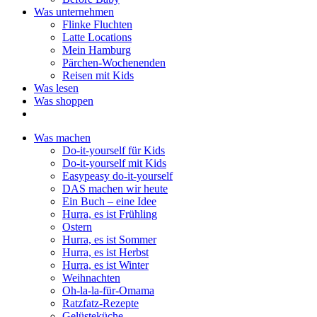
Was unternehmen
Flinke Fluchten
Latte Locations
Mein Hamburg
Pärchen-Wochenenden
Reisen mit Kids
Was lesen
Was shoppen
Was machen
Do-it-yourself für Kids
Do-it-yourself mit Kids
Easypeasy do-it-yourself
DAS machen wir heute
Ein Buch – eine Idee
Hurra, es ist Frühling
Ostern
Hurra, es ist Sommer
Hurra, es ist Herbst
Hurra, es ist Winter
Weihnachten
Oh-la-la-für-Omama
Ratzfatz-Rezepte
Gelüsteküche