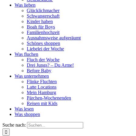
Was lieben
Glücklichmacher
Schwangerschaft
Kinder haben
Boah für Boys
Familienhochzeit
Ausnahmsweise aufgeräumt
Schönes shoppen
Liebelei der Woche
Was fluchen
Fluch der Woche
Drei Jungs? – Du Arme!
Before Baby
Was unternehmen
Flinke Fluchten
Latte Locations
Mein Hamburg
Pärchen-Wochenenden
Reisen mit Kids
Was lesen
Was shoppen
Suche nach: