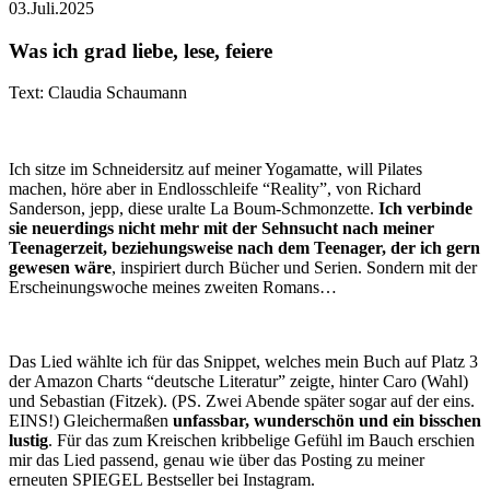
03.Juli.2025
Was ich grad liebe, lese, feiere
Text: Claudia Schaumann
Ich sitze im Schneidersitz auf meiner Yogamatte, will Pilates
machen, höre aber in Endlosschleife “Reality”, von Richard
Sanderson, jepp, diese uralte La Boum-Schmonzette.
Ich verbinde
sie neuerdings nicht mehr mit der Sehnsucht nach meiner
Teenagerzeit, beziehungsweise nach dem Teenager, der ich gern
gewesen wäre
, inspiriert durch Bücher und Serien. Sondern mit der
Erscheinungswoche meines zweiten Romans…
Das Lied wählte ich für das Snippet, welches mein Buch auf Platz 3
der Amazon Charts “deutsche Literatur” zeigte, hinter Caro (Wahl)
und Sebastian (Fitzek). (PS. Zwei Abende später sogar auf der eins.
EINS!) Gleichermaßen
unfassbar, wunderschön und ein bisschen
lustig
. Für das zum Kreischen kribbelige Gefühl im Bauch erschien
mir das Lied passend, genau wie über das Posting zu meiner
erneuten SPIEGEL Bestseller bei Instagram.