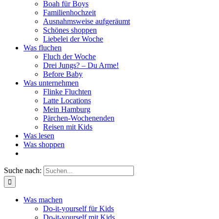
Boah für Boys
Familienhochzeit
Ausnahmsweise aufgeräumt
Schönes shoppen
Liebelei der Woche
Was fluchen
Fluch der Woche
Drei Jungs? – Du Arme!
Before Baby
Was unternehmen
Flinke Fluchten
Latte Locations
Mein Hamburg
Pärchen-Wochenenden
Reisen mit Kids
Was lesen
Was shoppen
Suche nach:
Was machen
Do-it-yourself für Kids
Do-it-yourself mit Kids