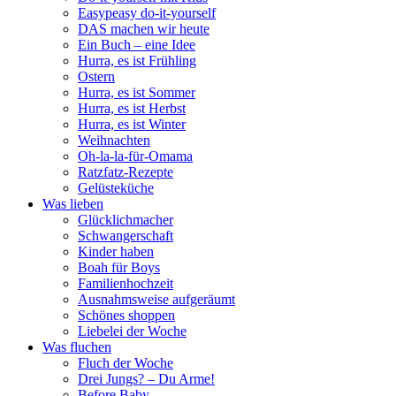
Easypeasy do-it-yourself
DAS machen wir heute
Ein Buch – eine Idee
Hurra, es ist Frühling
Ostern
Hurra, es ist Sommer
Hurra, es ist Herbst
Hurra, es ist Winter
Weihnachten
Oh-la-la-für-Omama
Ratzfatz-Rezepte
Gelüsteküche
Was lieben
Glücklichmacher
Schwangerschaft
Kinder haben
Boah für Boys
Familienhochzeit
Ausnahmsweise aufgeräumt
Schönes shoppen
Liebelei der Woche
Was fluchen
Fluch der Woche
Drei Jungs? – Du Arme!
Before Baby