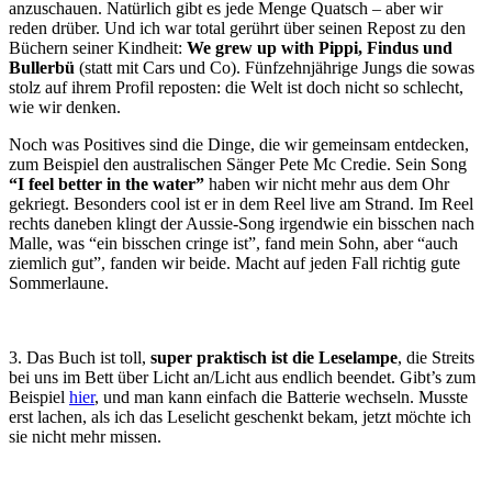
anzuschauen. Natürlich gibt es jede Menge Quatsch – aber wir
reden drüber. Und ich war total gerührt über seinen Repost zu den
Büchern seiner Kindheit:
We grew up with Pippi, Findus und
Bullerbü
(statt mit Cars und Co). Fünfzehnjährige Jungs die sowas
stolz auf ihrem Profil reposten: die Welt ist doch nicht so schlecht,
wie wir denken.
Noch was Positives sind die Dinge, die wir gemeinsam entdecken,
zum Beispiel den australischen Sänger Pete Mc Credie. Sein Song
“I feel better in the water”
haben wir nicht mehr aus dem Ohr
gekriegt. Besonders cool ist er in dem Reel live am Strand. Im Reel
rechts daneben klingt der Aussie-Song irgendwie ein bisschen nach
Malle, was “ein bisschen cringe ist”, fand mein Sohn, aber “auch
ziemlich gut”, fanden wir beide. Macht auf jeden Fall richtig gute
Sommerlaune.
3. Das Buch ist toll,
super praktisch ist die Leselampe
, die Streits
bei uns im Bett über Licht an/Licht aus endlich beendet. Gibt’s zum
Beispiel
hier
, und man kann einfach die Batterie wechseln. Musste
erst lachen, als ich das Leselicht geschenkt bekam, jetzt möchte ich
sie nicht mehr missen.