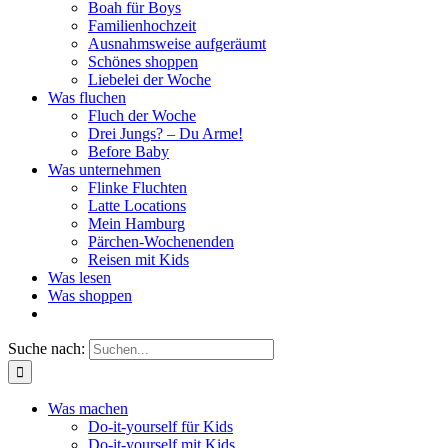
Boah für Boys
Familienhochzeit
Ausnahmsweise aufgeräumt
Schönes shoppen
Liebelei der Woche
Was fluchen
Fluch der Woche
Drei Jungs? – Du Arme!
Before Baby
Was unternehmen
Flinke Fluchten
Latte Locations
Mein Hamburg
Pärchen-Wochenenden
Reisen mit Kids
Was lesen
Was shoppen
Suche nach:
Was machen
Do-it-yourself für Kids
Do-it-yourself mit Kids