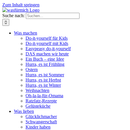
Zum Inhalt springen
Suche nach:
Was machen
Do-it-yourself für Kids
Do-it-yourself mit Kids
Easypeasy do-it-yourself
DAS machen wir heute
Ein Buch – eine Idee
Hurra, es ist Frühling
Ostern
Hurra, es ist Sommer
Hurra, es ist Herbst
Hurra, es ist Winter
Weihnachten
Oh-la-la-für-Omama
Ratzfatz-Rezepte
Gelüsteküche
Was lieben
Glücklichmacher
Schwangerschaft
Kinder haben