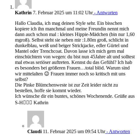
Kathrin
7. Februar 2025 um 11:02 Uhr
- Antworten
Hallo Claudia, ich mag deinen Style sehr. Ein bisschen
kopiere ich ihn manchmal und meine Freundin nennt mich
dann auch schon mal : kleines Hippie-Mädchen (bin nur 1,60
mgroß). Selbst steht sie neben mir :1.80m groß, schlicht in
dunkelblau, weiß und beiger Strickjacke, edler Gürtel und
Mantel oder Trenchcoat. Davon lasse ich mich gern mal
einschüchtern von wegen: du bist nun 45Jahre alt und solltest
mal etwas seriöser auftreten. Kennst du das Gefühl? Ich hab
es besonders bei größeren Frauen…total blöd. Warum sind
wir mittelalten 😉 Frauen immer noch so kritisch mit uns
selbst?
Die Pinke Blümchenweste ist zur Zeit leider nicht zu
bestellen, hoffe sie kommt wieder.
Ich wünsche dir ein buntes, schönes Wochenende. Grüße aus
S-H🙋🏼‍♀️ Kathrin
Claudi
11. Februar 2025 um 09:54 Uhr
- Antworten