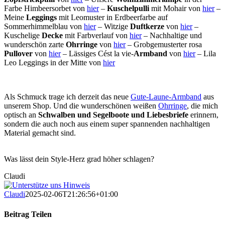
Farbe Himbeersorbet von
hier
–
Kuschelpulli
mit Mohair von
hier
–
Meine
Leggings
mit Leomuster in Erdbeerfarbe auf
Sommerhimmelblau von
hier
– Witzige
Duftkerze
von
hier
–
Kuschelige
Decke
mit Farbverlauf von
hier
– Nachhaltige und
wunderschön zarte
Ohrringe
von
hier
– Grobgemusterter rosa
Pullover
von
hier
– Lässiges Cést la vie-
Armband
von
hier
– Lila
Leo Leggings in der Mitte von
hier
Als Schmuck trage ich derzeit das neue
Gute-Laune-Armband
aus
unserem Shop. Und die wunderschönen weißen
Ohrringe
, die mich
optisch an
Schwalben und Segelboote und Liebesbriefe
erinnern,
sondern die auch noch aus einem super spannenden nachhaltigen
Material gemacht sind.
Was lässt dein Style-Herz grad höher schlagen?
Claudi
Claudi
2025-02-06T21:26:56+01:00
Beitrag Teilen