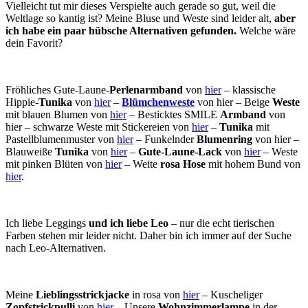
Vielleicht tut mir dieses Verspielte auch gerade so gut, weil die
Weltlage so kantig ist? Meine Bluse und Weste sind leider alt,
aber
ich habe ein paar hübsche Alternativen gefunden.
Welche wäre
dein Favorit?
Fröhliches Gute-Laune-
Perlenarmband
von
hier
– klassische
Hippie-
Tunika
von
hier
–
Blümchenweste
von hier – Beige
Weste
mit blauen Blumen von
hier
– Besticktes SMILE
Armband
von
hier – schwarze Weste mit Stickereien von
hier
–
Tunika
mit
Pastellblumenmuster von
hier
– Funkelnder
Blumenring
von hier –
Blauweiße
Tunika
von
hier
–
Gute-Laune-Lack
von
hier
– Weste
mit pinken Blüten von
hier
– Weite
rosa Hose
mit hohem Bund von
hier
.
Ich liebe Leggings
und ich liebe Leo
– nur die echt tierischen
Farben stehen mir leider nicht. Daher bin ich immer auf der Suche
nach Leo-Alternativen.
Meine
Lieblingsstrickjacke
in rosa von
hier
– Kuscheliger
Zopfstrickpulli
von
hier
– Unsere
Wohnzimmerlampe
in der