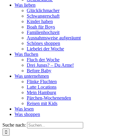
Was lieben
Glücklichmacher
Schwangerschaft
Kinder haben
Boah für Boys
Familienhochzeit
Ausnahmsweise aufgeräumt
Schönes shoppen
Liebelei der Woche
Was fluchen
Fluch der Woche
Drei Jungs? – Du Arme!
Before Baby
Was unternehmen
Flinke Fluchten
Latte Locations
Mein Hamburg
Pärchen-Wochenenden
Reisen mit Kids
Was lesen
Was shoppen
Suche nach: