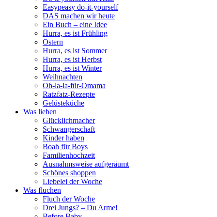
Easypeasy do-it-yourself
DAS machen wir heute
Ein Buch – eine Idee
Hurra, es ist Frühling
Ostern
Hurra, es ist Sommer
Hurra, es ist Herbst
Hurra, es ist Winter
Weihnachten
Oh-la-la-für-Omama
Ratzfatz-Rezepte
Gelüsteküche
Was lieben
Glücklichmacher
Schwangerschaft
Kinder haben
Boah für Boys
Familienhochzeit
Ausnahmsweise aufgeräumt
Schönes shoppen
Liebelei der Woche
Was fluchen
Fluch der Woche
Drei Jungs? – Du Arme!
Before Baby