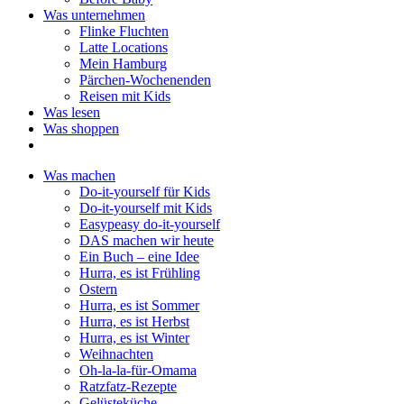
Was unternehmen
Flinke Fluchten
Latte Locations
Mein Hamburg
Pärchen-Wochenenden
Reisen mit Kids
Was lesen
Was shoppen
Was machen
Do-it-yourself für Kids
Do-it-yourself mit Kids
Easypeasy do-it-yourself
DAS machen wir heute
Ein Buch – eine Idee
Hurra, es ist Frühling
Ostern
Hurra, es ist Sommer
Hurra, es ist Herbst
Hurra, es ist Winter
Weihnachten
Oh-la-la-für-Omama
Ratzfatz-Rezepte
Gelüsteküche