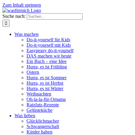
Zum Inhalt springen
Suche nach:
Was machen
Do-it-yourself für Kids
Do-it-yourself mit Kids
Easypeasy do-it-yourself
DAS machen wir heute
Ein Buch – eine Idee
Hurra, es ist Frühling
Ostern
Hurra, es ist Sommer
Hurra, es ist Herbst
Hurra, es ist Winter
Weihnachten
Oh-la-la-für-Omama
Ratzfatz-Rezepte
Gelüsteküche
Was lieben
Glücklichmacher
Schwangerschaft
Kinder haben