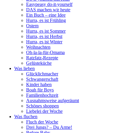
Easypeasy do-it-yourself
DAS machen wir heute
Ein Buch – eine Idee
Hurra, es ist Frühling
Ostern
Hurra, es ist Sommer
Hurra, es ist Herbst
Hurra, es ist Winter
Weihnachten
Oh-la-la-für-Omama
Ratzfatz-Rezepte
Gelüsteküche
Was lieben
Glücklichmacher
Schwangerschaft
Kinder haben
Boah für Boys
Familienhochzeit
Ausnahmsweise aufgeräumt
Schönes shoppen
Liebelei der Woche
Was fluchen
Fluch der Woche
Drei Jungs? – Du Arme!
Before Baby