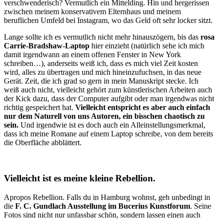
verschwenderisch? Vermutlich ein Mittelding. Hin und hergerissen
zwischen meinem konservativem Elternhaus und meinem
beruflichen Umfeld bei Instagram, wo das Geld oft sehr locker sitzt.
Lange sollte ich es vermutlich nicht mehr hinauszögern, bis das
rosa
Carrie-Bradshaw-Laptop
hier einzieht (natürlich sehe ich mich
damit irgendwann an einem offenen Fenster in New York
schreiben…), anderseits weiß ich, dass es mich viel Zeit kosten
wird, alles zu übertragen und mich hineinzufuchsen, in das neue
Gerät. Zeit, die ich grad so gern in mein Manuskript stecke. Ich
weiß auch nicht, vielleicht gehört zum künstlerischen Arbeiten auch
der Kick dazu, dass der Computer aufgibt oder man irgendwas nicht
richtig gespeichert hat.
Vielleicht entspricht es aber auch einfach
nur dem Naturell von uns Autoren, ein bisschen chaotisch zu
sein.
Und irgendwie ist es doch auch ein Alleinstellungsmerkmal,
dass ich meine Romane auf einem Laptop schreibe, von dem bereits
die Oberfläche abblättert.
Vielleicht ist es meine kleine Rebellion.
Apropos Rebellion. Falls du in Hamburg wohnst, geh unbedingt in
die
F. C. Gundlach Ausstellung im Bucerius Kunstforum
. Seine
Fotos sind nicht nur unfassbar schön, sondern lassen einen auch