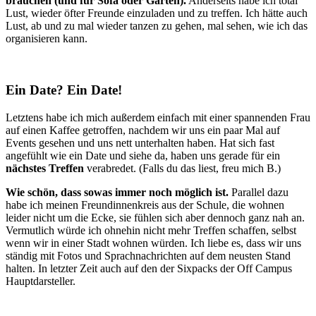
brauchen (und für Sofa oder Garten).
Anderseits habe ich total
Lust, wieder öfter Freunde einzuladen und zu treffen. Ich hätte auch
Lust, ab und zu mal wieder tanzen zu gehen, mal sehen, wie ich das
organisieren kann.
Ein Date? Ein Date!
Letztens habe ich mich außerdem einfach mit einer spannenden Frau
auf einen Kaffee getroffen, nachdem wir uns ein paar Mal auf
Events gesehen und uns nett unterhalten haben. Hat sich fast
angefühlt wie ein Date und siehe da, haben uns gerade für ein
nächstes Treffen
verabredet. (Falls du das liest, freu mich B.)
Wie schön, dass sowas immer noch möglich ist.
Parallel dazu
habe ich meinen Freundinnenkreis aus der Schule, die wohnen
leider nicht um die Ecke, sie fühlen sich aber dennoch ganz nah an.
Vermutlich würde ich ohnehin nicht mehr Treffen schaffen, selbst
wenn wir in einer Stadt wohnen würden. Ich liebe es, dass wir uns
ständig mit Fotos und Sprachnachrichten auf dem neusten Stand
halten. In letzter Zeit auch auf den der Sixpacks der Off Campus
Hauptdarsteller.