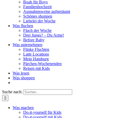
Boah für Boys
Familienhochzeit
Ausnahmsweise aufgeräumt
Schönes shoppen
Liebelei der Woche
Was fluchen
Fluch der Woche
Drei Jungs? – Du Arme!
Before Baby
Was unternehmen
Flinke Fluchten
Latte Locations
Mein Hamburg
Pärchen-Wochenenden
Reisen mit Kids
Was lesen
Was shoppen
Suche nach:
Was machen
Do-it-yourself für Kids
Do-it-yourself mit Kids