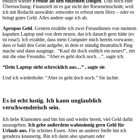
endlich wieder
Freude an den einzelnen Dingen
. Und noch eine
Überraschung: Finanziell ist es gar nicht der Rieseneinschnitt, weil
ich mit Bedacht auswähle: entweder es erfreut mein Herz – oder es
bringt gutes Geld. Alles andere sage ich ab.
Apropos Geld
. Gestern erzählte ich zwei Freundinnen von meinem
kaputten Laptop und von dem neuen, das ich danach gern hätte (es
ist rosa!). Ich erzählte, dass mein Computer mich bereits vorwarne,
dass er bald den Geist aufgebe, in dem er ständig theatralisch Ping
mache und dann ausginge. “Kauf dir doch endlich ein neues!”, riet
mir die eine Freundin. “Aber es geht doch noch…”, sagte ich.
“Dein Laptop sieht schrecklich aus…” , sagte sie
.
Und ich wiederholte: “Aber es geht doch noch.” Sie lachte.
Es ist echt lustig. Ich kann unglaublich
verschwenderisch sein.
Ich liebe Klamotten und bin hin und wieder bereit, viel Geld dafür
auszugeben.
Ich gebe außerdem wahnsinnig gern Geld für
Urlaub aus.
Für schönes Essen. Aber an anderer Stelle bin ich
geradezu knauserig. Bin ich dann also sparsam oder