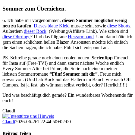
Sommer zum Überziehen.
6. Ich habe mir vorgenommen,
diesen Sommer möglichst wenig
neu zu kaufen
.
Dieses blaue Kleid
musste sein, sowie
diese Shorts
.
Außerdem
dieser Rock
. (Werbung/Affiliate-Link). Wie schön sind
diese Ohrringe
? Und das filigrane
Herzarmband
. Und dann hätte ich
gern einen schlichten hellen Blazer. Ansonsten möchte ich einfach
die Sachen tragen, die ich habe. Fühlt sich entspannt an.
PS. Schreibe gerade noch einen coolen neuen
Serientipp
für euch
für Insta auf (Free-TV!) und dann startet nächste Woche endlich
Every Summer After bei Prime, die Serie nach einem meiner
liebsten Sommerromane
“Fünf Sommer mit dir”
. Freue mich
sowas von. (Und hab Bock auf das Flattern im Bauch wie nach Off
Campus. Ist ja fast, als wär man selbst verliebt, oder? Herrlich!!!!)
Und was beschäftigt dich gerade? Ein wunderbares Wochenende für
euch!
Claudi
Claudi
2026-06-26T22:44:50+02:00
Beitrag Teilen