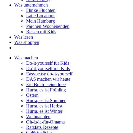
Was unternehmen
Flinke Fluchten
Latte Locations
Mein Hamburg
Pärchen-Wochenenden
Reisen mit Kids
Was lesen
Was shoppen
Was machen
Do-it-yourself für Kids
Do-it-yourself mit Kids
Easypeasy do-it-yourself
DAS machen wir heute
Ein Buch – eine Idee
Hurra, es ist Frühling
Ostern
Hurra, es ist Sommer
Hurra, es ist Herbst
Hurra, es ist Winter
Weihnachten
Oh-la-la-für-Omama
Ratzfatz-Rezepte
Gelüsteküche