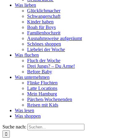
Was lieben
Glücklichmacher
Schwangerschaft
Kinder haben
Boah für Boys
Familienhochzeit
Ausnahmsweise aufgeräumt
Schönes shoppen
Liebelei der Woche
Was fluchen
Fluch der Woche
Drei Jungs? – Du Arme!
Before Baby
Was unternehmen
Flinke Fluchten
Latte Locations
Mein Hamburg
Pärchen-Wochenenden
Reisen mit Kids
Was lesen
Was shoppen
Suche nach: