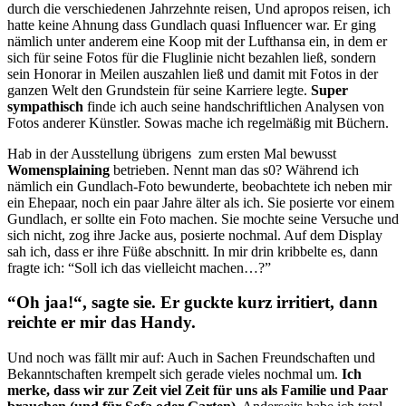
durch die verschiedenen Jahrzehnte reisen, Und apropos reisen, ich
hatte keine Ahnung dass Gundlach quasi Influencer war. Er ging
nämlich unter anderem eine Koop mit der Lufthansa ein, in dem er
sich für seine Fotos für die Fluglinie nicht bezahlen ließ, sondern
sein Honorar in Meilen auszahlen ließ und damit mit Fotos in der
ganzen Welt den Grundstein für seine Karriere legte.
Super
sympathisch
finde ich auch seine handschriftlichen Analysen von
Fotos anderer Künstler. Sowas mache ich regelmäßig mit Büchern.
Hab in der Ausstellung übrigens zum ersten Mal bewusst
Womensplaining
betrieben. Nennt man das s0? Während ich
nämlich ein Gundlach-Foto bewunderte, beobachtete ich neben mir
ein Ehepaar, noch ein paar Jahre älter als ich. Sie posierte vor einem
Gundlach, er sollte ein Foto machen. Sie mochte seine Versuche und
sich nicht, zog ihre Jacke aus, posierte nochmal. Auf dem Display
sah ich, dass er ihre Füße abschnitt. In mir drin kribbelte es, dann
fragte ich: “Soll ich das vielleicht machen…?”
“Oh jaa!“, sagte sie. Er guckte kurz irritiert, dann
reichte er mir das Handy.
Und noch was fällt mir auf: Auch in Sachen Freundschaften und
Bekanntschaften krempelt sich gerade vieles nochmal um.
Ich
merke, dass wir zur Zeit viel Zeit für uns als Familie und Paar