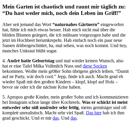
Mein Garten ist chaotisch und raunt mir täglich zu:
“Du hast weder mich, noch dein Leben im Griff!”
Aber seit jemand das Wort
“naturnahes Gärtnern”
eingeworfen
hat, fühle ich mich etwas besser. Hab mich nicht mal über die
blöden Blumen geärgert, die ich mühsam vorgezogen habe und die
jetzt im Hochbeet herumkrepeln. Hab einfach noch ein paar neue
Samen drübergeschüttet, ha, mal sehen, was noch kommt. Und hey,
manches Unkraut blüht sogar.
4.
Andrè hatte Geburtstag
und mal wieder keinen Wunsch, also
hat er eine Tafel Milka Vollmilch Nuss und
diese Socken
bekommen. Wollte mein gr0ßer Sohn übrigens gleich leihen. “Damit
auf ne Party, wär doch cool.” Jepp, finde ich auch. Macht grad eh
wieder Spaß mit den großen Kindern – klopf, klopf auf Holz –
bevor sie oder ich die nächste Krise haben.
5. Apropos große Kinder, mein großer Sohn und ich kommunizieren
bei Instagram schon lange über Kochreels.
Was er schickt ist meist
entweder sehr süß und/oder sehr fettig
, meins gemüsiger und oft
komplett unrealistisch. Macht sehr viel Spaß.
Das hier
hab ich ihm
grad geschickt. Und er mir
das
. Und
das
.