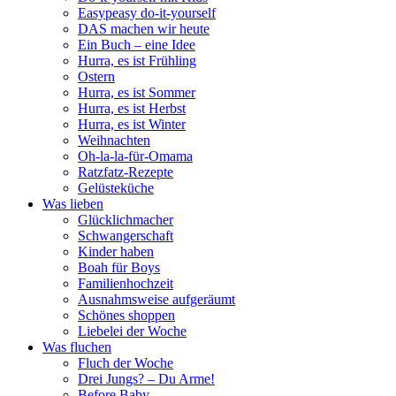
Easypeasy do-it-yourself
DAS machen wir heute
Ein Buch – eine Idee
Hurra, es ist Frühling
Ostern
Hurra, es ist Sommer
Hurra, es ist Herbst
Hurra, es ist Winter
Weihnachten
Oh-la-la-für-Omama
Ratzfatz-Rezepte
Gelüsteküche
Was lieben
Glücklichmacher
Schwangerschaft
Kinder haben
Boah für Boys
Familienhochzeit
Ausnahmsweise aufgeräumt
Schönes shoppen
Liebelei der Woche
Was fluchen
Fluch der Woche
Drei Jungs? – Du Arme!
Before Baby