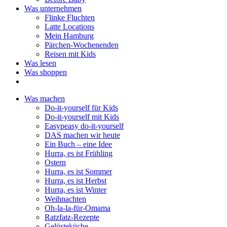
Was unternehmen
Flinke Fluchten
Latte Locations
Mein Hamburg
Pärchen-Wochenenden
Reisen mit Kids
Was lesen
Was shoppen
Was machen
Do-it-yourself für Kids
Do-it-yourself mit Kids
Easypeasy do-it-yourself
DAS machen wir heute
Ein Buch – eine Idee
Hurra, es ist Frühling
Ostern
Hurra, es ist Sommer
Hurra, es ist Herbst
Hurra, es ist Winter
Weihnachten
Oh-la-la-für-Omama
Ratzfatz-Rezepte
Gelüsteküche