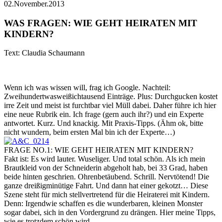
02.November.2013
WAS FRAGEN: WIE GEHT HEIRATEN MIT
KINDERN?
Text: Claudia Schaumann
Wenn ich was wissen will, frag ich Google. Nachteil:
Zweihundertwasweißichtausend Einträge. Plus: Durchgucken kostet
irre Zeit und meist ist furchtbar viel Müll dabei. Daher führe ich hier
eine neue Rubrik ein. Ich frage (gern auch ihr?) und ein Experte
antwortet. Kurz. Und knackig. Mit Praxis-Tipps. (Ähm ok, bitte
nicht wundern, beim ersten Mal bin ich der Experte…)
FRAGE NO.1: WIE GEHT HEIRATEN MIT KINDERN?
Fakt ist: Es wird lauter. Wuseliger. Und total schön. Als ich mein
Brautkleid von der Schneiderin abgeholt hab, bei 33 Grad, haben
beide hinten geschrien. Ohrenbetäubend. Schrill. Nervtötend! Die
ganze dreißigminütige Fahrt. Und dann hat einer gekotzt… Diese
Szene steht für mich stellvertretend für die Heiraterei mit Kindern.
Denn: Irgendwie schaffen es die wunderbaren, kleinen Monster
sogar dabei, sich in den Vordergrund zu drängen. Hier meine Tipps,
wie es trotzdem schön wird.