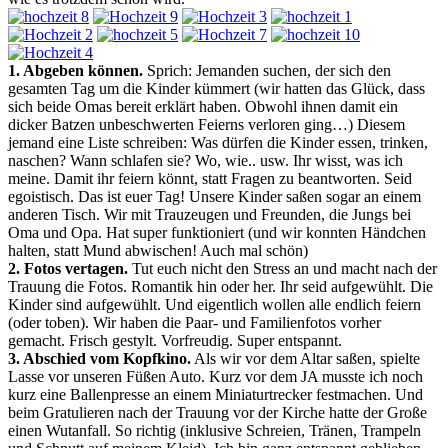
1. Abgeben können.
Sprich: Jemanden suchen, der sich den
gesamten Tag um die Kinder kümmert (wir hatten das Glück, dass
sich beide Omas bereit erklärt haben. Obwohl ihnen damit ein
dicker Batzen unbeschwerten Feierns verloren ging…) Diesem
jemand eine Liste schreiben: Was dürfen die Kinder essen, trinken,
naschen? Wann schlafen sie? Wo, wie.. usw. Ihr wisst, was ich
meine. Damit ihr feiern könnt, statt Fragen zu beantworten. Seid
egoistisch. Das ist euer Tag! Unsere Kinder saßen sogar an einem
anderen Tisch. Wir mit Trauzeugen und Freunden, die Jungs bei
Oma und Opa. Hat super funktioniert (und wir konnten Händchen
halten, statt Mund abwischen! Auch mal schön)
2. Fotos vertagen.
Tut euch nicht den Stress an und macht nach der
Trauung die Fotos. Romantik hin oder her. Ihr seid aufgewühlt. Die
Kinder sind aufgewühlt. Und eigentlich wollen alle endlich feiern
(oder toben). Wir haben die Paar- und Familienfotos vorher
gemacht. Frisch gestylt. Vorfreudig. Super entspannt.
3. Abschied vom Kopfkino.
Als wir vor dem Altar saßen, spielte
Lasse vor unseren Füßen Auto. Kurz vor dem JA musste ich noch
kurz eine Ballenpresse an einem Miniaturtrecker festmachen. Und
beim Gratulieren nach der Trauung vor der Kirche hatte der Große
einen Wutanfall. So richtig (inklusive Schreien, Tränen, Trampeln