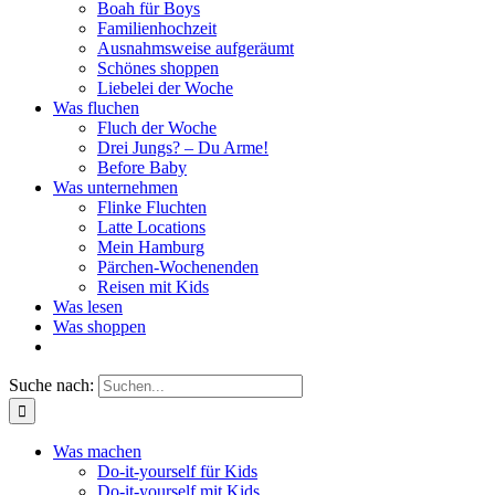
Boah für Boys
Familienhochzeit
Ausnahmsweise aufgeräumt
Schönes shoppen
Liebelei der Woche
Was fluchen
Fluch der Woche
Drei Jungs? – Du Arme!
Before Baby
Was unternehmen
Flinke Fluchten
Latte Locations
Mein Hamburg
Pärchen-Wochenenden
Reisen mit Kids
Was lesen
Was shoppen
Suche nach:
Was machen
Do-it-yourself für Kids
Do-it-yourself mit Kids