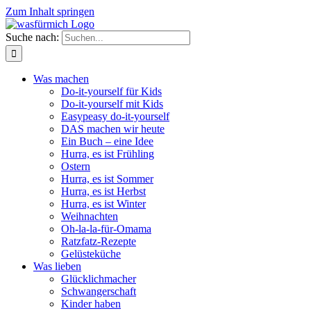
Zum Inhalt springen
Suche nach:
Was machen
Do-it-yourself für Kids
Do-it-yourself mit Kids
Easypeasy do-it-yourself
DAS machen wir heute
Ein Buch – eine Idee
Hurra, es ist Frühling
Ostern
Hurra, es ist Sommer
Hurra, es ist Herbst
Hurra, es ist Winter
Weihnachten
Oh-la-la-für-Omama
Ratzfatz-Rezepte
Gelüsteküche
Was lieben
Glücklichmacher
Schwangerschaft
Kinder haben