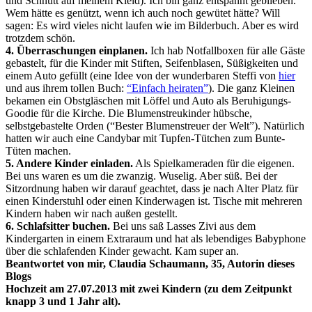
und Schnutt auf meinem Kleid). Ich bin ganz entspannt geblieben.
Wem hätte es genützt, wenn ich auch noch gewütet hätte? Will
sagen: Es wird vieles nicht laufen wie im Bilderbuch. Aber es wird
trotzdem schön.
4. Überraschungen einplanen.
Ich hab Notfallboxen für alle Gäste
gebastelt, für die Kinder mit Stiften, Seifenblasen, Süßigkeiten und
einem Auto gefüllt (eine Idee von der wunderbaren Steffi von
hier
und aus ihrem tollen Buch:
“Einfach heiraten”
). Die ganz Kleinen
bekamen ein Obstgläschen mit Löffel und Auto als Beruhigungs-
Goodie für die Kirche. Die Blumenstreukinder hübsche,
selbstgebastelte Orden (“Bester Blumenstreuer der Welt”). Natürlich
hatten wir auch eine Candybar mit Tupfen-Tütchen zum Bunte-
Tüten machen.
5. Andere Kinder einladen.
Als Spielkameraden für die eigenen.
Bei uns waren es um die zwanzig. Wuselig. Aber süß. Bei der
Sitzordnung haben wir darauf geachtet, dass je nach Alter Platz für
einen Kinderstuhl oder einen Kinderwagen ist. Tische mit mehreren
Kindern haben wir nach außen gestellt.
6. Schlafsitter buchen.
Bei uns saß Lasses Zivi aus dem
Kindergarten in einem Extraraum und hat als lebendiges Babyphone
über die schlafenden Kinder gewacht. Kam super an.
Beantwortet von mir, Claudia Schaumann, 35, Autorin dieses
Blogs
Hochzeit am 27.07.2013 mit zwei Kindern (zu dem Zeitpunkt
knapp 3 und 1 Jahr alt).