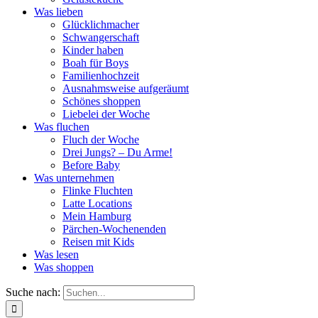
Was lieben
Glücklichmacher
Schwangerschaft
Kinder haben
Boah für Boys
Familienhochzeit
Ausnahmsweise aufgeräumt
Schönes shoppen
Liebelei der Woche
Was fluchen
Fluch der Woche
Drei Jungs? – Du Arme!
Before Baby
Was unternehmen
Flinke Fluchten
Latte Locations
Mein Hamburg
Pärchen-Wochenenden
Reisen mit Kids
Was lesen
Was shoppen
Suche nach: