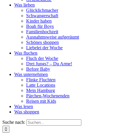
Was lieben
Glücklichmacher
Schwangerschaft
Kinder haben
Boah für Boys
Familienhochzeit
Ausnahmsweise aufgeräumt
Schönes shoppen
Liebelei der Woche
Was fluchen
Fluch der Woche
Drei Jungs? – Du Arme!
Before Baby
Was unternehmen
Flinke Fluchten
Latte Locations
Mein Hamburg
Pärchen-Wochenenden
Reisen mit Kids
Was lesen
Was shoppen
Suche nach: