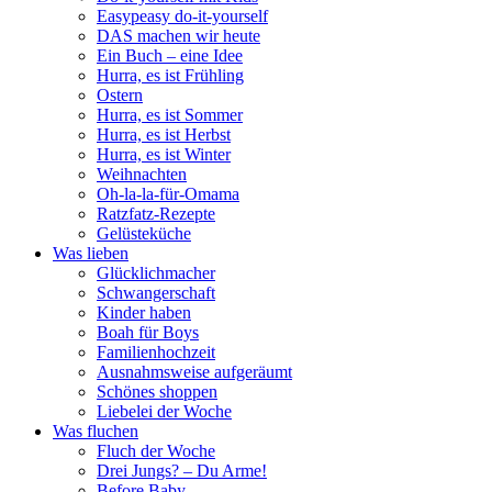
Easypeasy do-it-yourself
DAS machen wir heute
Ein Buch – eine Idee
Hurra, es ist Frühling
Ostern
Hurra, es ist Sommer
Hurra, es ist Herbst
Hurra, es ist Winter
Weihnachten
Oh-la-la-für-Omama
Ratzfatz-Rezepte
Gelüsteküche
Was lieben
Glücklichmacher
Schwangerschaft
Kinder haben
Boah für Boys
Familienhochzeit
Ausnahmsweise aufgeräumt
Schönes shoppen
Liebelei der Woche
Was fluchen
Fluch der Woche
Drei Jungs? – Du Arme!
Before Baby