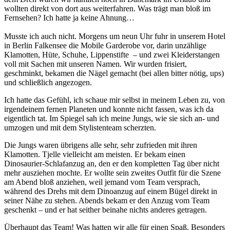
wollten direkt von dort aus weiterfahren. Was trägt man bloß im
Fernsehen? Ich hatte ja keine Ahnung…
Musste ich auch nicht. Morgens um neun Uhr fuhr in unserem Hotel
in Berlin Falkensee die Mobile Garderobe vor, darin unzählige
Klamotten, Hüte, Schuhe, Lippenstifte – und zwei Kleiderstangen
voll mit Sachen mit unseren Namen. Wir wurden frisiert,
geschminkt, bekamen die Nägel gemacht (bei allen bitter nötig, ups)
und schließlich angezogen.
Ich hatte das Gefühl, ich schaue mir selbst in meinem Leben zu, von
irgendeinem fernen Planeten und konnte nicht fassen, was ich da
eigentlich tat. Im Spiegel sah ich meine Jungs, wie sie sich an- und
umzogen und mit dem Stylistenteam scherzten.
Die Jungs waren übrigens alle sehr, sehr zufrieden mit ihren
Klamotten. Tjelle vielleicht am meisten. Er bekam einen
Dinosaurier-Schlafanzug an, den er den kompletten Tag über nicht
mehr ausziehen mochte. Er wollte sein zweites Outfit für die Szene
am Abend bloß anziehen, weil jemand vom Team versprach,
während des Drehs mit dem Dinoanzug auf einem Bügel direkt in
seiner Nähe zu stehen. Abends bekam er den Anzug vom Team
geschenkt – und er hat seither beinahe nichts anderes getragen.
Überhaupt das Team! Was hatten wir alle für einen Spaß. Besonders