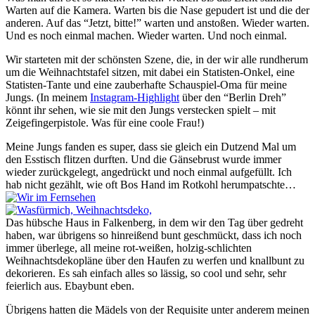
Warten auf die Kamera. Warten bis die Nase gepudert ist und die der
anderen. Auf das “Jetzt, bitte!” warten und anstoßen. Wieder warten.
Und es noch einmal machen. Wieder warten. Und noch einmal.
Wir starteten mit der schönsten Szene, die, in der wir alle rundherum
um die Weihnachtstafel sitzen, mit dabei ein Statisten-Onkel, eine
Statisten-Tante und eine zauberhafte Schauspiel-Oma für meine
Jungs. (In meinem
Instagram-Highlight
über den “Berlin Dreh”
könnt ihr sehen, wie sie mit den Jungs verstecken spielt – mit
Zeigefingerpistole. Was für eine coole Frau!)
Meine Jungs fanden es super, dass sie gleich ein Dutzend Mal um
den Esstisch flitzen durften. Und die Gänsebrust wurde immer
wieder zurückgelegt, angedrückt und noch einmal aufgefüllt. Ich
hab nicht gezählt, wie oft Bos Hand im Rotkohl herumpatschte…
Das hübsche Haus in Falkenberg, in dem wir den Tag über gedreht
haben, war übrigens so hinreißend bunt geschmückt, dass ich noch
immer überlege, all meine rot-weißen, holzig-schlichten
Weihnachtsdekopläne über den Haufen zu werfen und knallbunt zu
dekorieren. Es sah einfach alles so lässig, so cool und sehr, sehr
feierlich aus. Ebaybunt eben.
Übrigens hatten die Mädels von der Requisite unter anderem meinen