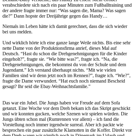
verabschiedete sich nach ein paar Minuten zum Fußballtraining und
der andere fragte immer nur: “Was sagen die, Mama? Was sagen
die?” Dann hopste der Dreijährige gegen das Handy…
Niemals im Leben hätte ich damit gerechnet, dass die sich wieder
bei uns melden.
Und wirklich hörte ich eine ganze lange Weile nichts. Bis eine sehr
nette Dame von der Produktionsfirma anrief, dieses Mal auf
Deutsch. “Hast du schon die Drehgenehmigungen für die Kinder
eingeholt?”, fragte sie. “Wie bitte was?”, fragte ich. “Na, die
Drehgenehmigungen, die bekommst du von der Schule und dem
Jugendamt.” Ich verstand überhaupt nichts. “Mit wie vielen
Familien sind wir denn jetzt noch im Rennen?”, fragte ich. “Wie?”,
fragte die Dame verwundert. “Hat euch noch niemand Bescheid
gesagt? Ihr seid die Ebay-Weihnachtsfamilie.”
Das war ein Jubel. Die Jungs haben vor Freude auf dem Sofa
getanzt. Eine Woche vor dem Dreh bekam ich das Skript geschickt
und wir konnten gucken, welche Szenen wir spielen würden. Die
Jungs übten schon mal (Rumrennen vor allem) – ich fand die
Vorstellung noch immer irgendwie surreal. Aber ich packte wie
besprochen ein paar zusätzliche Klamotten in die Koffer. Direkt vor
dem Dreh waren wir nämlich noch in Dänemark im Urlaub und