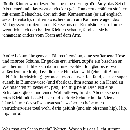
für die Kinder war dieser Drehtag eine riesengroße Party, das Set ein
Abenteuerland, das es zu entdecken galt. Immerzu erzählten sie hier
mit einem Beleuchter, dort mit dem Kameramann (er auf englisch,
sie auf deutsch), durften zwischendurch am Kantinenwagen das
Mittagessen probieren oder Kekse aus der Requisite testen. Immer
wenn ich nach den beiden Kleinen schaute, fand ich sie bei
jemandem anders vom Team auf dem Arm.
André bekam übrigens ein Blumenhemd an, eine senffarbene Hose
und rostrote Schuhe. Er guckte erst irritiert, zupfte ein bisschen an
sich herum – fühlte sich dann immer wohler. Ich glaube, er war
außerdem irre froh, dass die erste Hemdauswahl (eins mit Blumen
UND in durchsichtig) gecancelt worden war. Ich fand, dass er super
aussah in Blumenwiese (und überlege, ihm genau so ein Hemd zu
Weihnachten zu bestellen, psst). Ich trug beim Dreh erst eine
Schlafanzughose und einen Wollpullover, für die Abendszene ein
rotes Kleid mit Leo-Muster und karierte Schuhe in lila. Niemals
hätte ich mir das selbst ausgesucht – aber ich habe mich
verrückterweise total wohl darin gefühlt (und ein bisschen hip). Hip,
hip, hurra!
Was man am Set so macht? Warten. Warten bis das Licht stimmt.