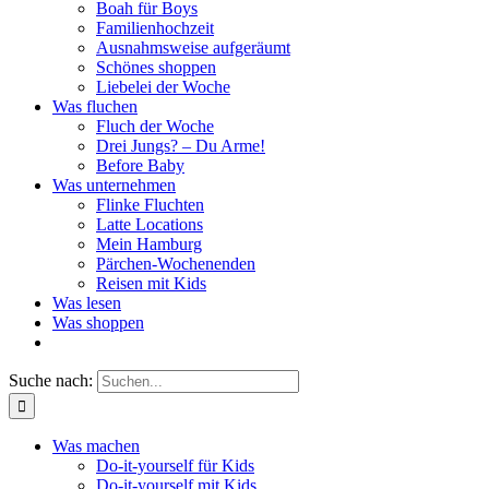
Boah für Boys
Familienhochzeit
Ausnahmsweise aufgeräumt
Schönes shoppen
Liebelei der Woche
Was fluchen
Fluch der Woche
Drei Jungs? – Du Arme!
Before Baby
Was unternehmen
Flinke Fluchten
Latte Locations
Mein Hamburg
Pärchen-Wochenenden
Reisen mit Kids
Was lesen
Was shoppen
Suche nach:
Was machen
Do-it-yourself für Kids
Do-it-yourself mit Kids