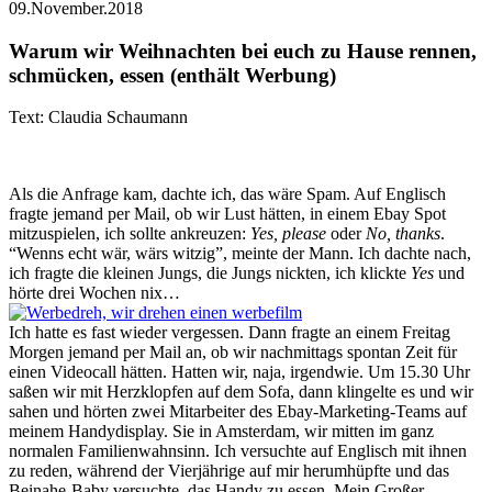
09.November.2018
Warum wir Weihnachten bei euch zu Hause rennen,
schmücken, essen (enthält Werbung)
Text: Claudia Schaumann
Als die Anfrage kam, dachte ich, das wäre Spam. Auf Englisch
fragte jemand per Mail, ob wir Lust hätten, in einem Ebay Spot
mitzuspielen, ich sollte ankreuzen:
Yes, please
oder
No, thanks
.
“Wenns echt wär, wärs witzig”, meinte der Mann. Ich dachte nach,
ich fragte die kleinen Jungs, die Jungs nickten, ich klickte
Yes
und
hörte drei Wochen nix…
Ich hatte es fast wieder vergessen. Dann fragte an einem Freitag
Morgen jemand per Mail an, ob wir nachmittags spontan Zeit für
einen Videocall hätten. Hatten wir, naja, irgendwie. Um 15.30 Uhr
saßen wir mit Herzklopfen auf dem Sofa, dann klingelte es und wir
sahen und hörten zwei Mitarbeiter des Ebay-Marketing-Teams auf
meinem Handydisplay. Sie in Amsterdam, wir mitten im ganz
normalen Familienwahnsinn. Ich versuchte auf Englisch mit ihnen
zu reden, während der Vierjährige auf mir herumhüpfte und das
Beinahe-Baby versuchte, das Handy zu essen. Mein Großer