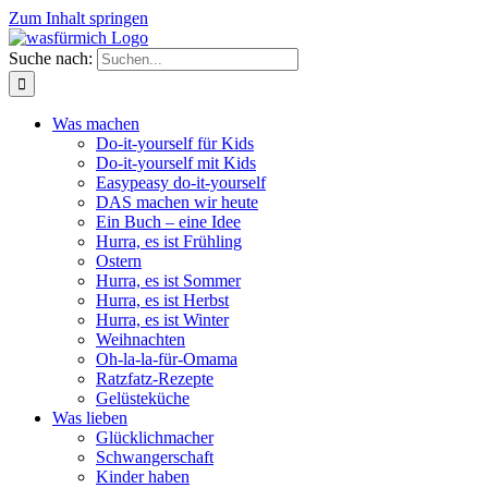
Zum Inhalt springen
Suche nach:
Was machen
Do-it-yourself für Kids
Do-it-yourself mit Kids
Easypeasy do-it-yourself
DAS machen wir heute
Ein Buch – eine Idee
Hurra, es ist Frühling
Ostern
Hurra, es ist Sommer
Hurra, es ist Herbst
Hurra, es ist Winter
Weihnachten
Oh-la-la-für-Omama
Ratzfatz-Rezepte
Gelüsteküche
Was lieben
Glücklichmacher
Schwangerschaft
Kinder haben