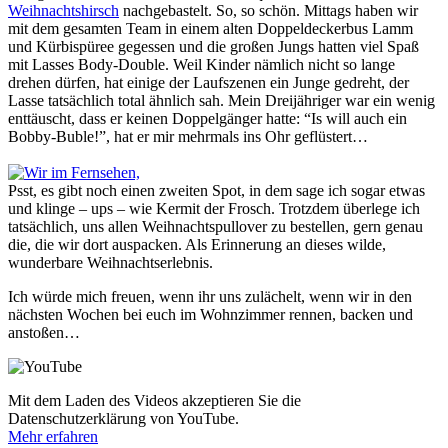
Weihnachtshirsch
nachgebastelt. So, so schön. Mittags haben wir
mit dem gesamten Team in einem alten Doppeldeckerbus Lamm
und Kürbispüree gegessen und die großen Jungs hatten viel Spaß
mit Lasses Body-Double. Weil Kinder nämlich nicht so lange
drehen dürfen, hat einige der Laufszenen ein Junge gedreht, der
Lasse tatsächlich total ähnlich sah. Mein Dreijähriger war ein wenig
enttäuscht, dass er keinen Doppelgänger hatte: “Is will auch ein
Bobby-Buble!”, hat er mir mehrmals ins Ohr geflüstert…
Psst, es gibt noch einen zweiten Spot, in dem sage ich sogar etwas
und klinge – ups – wie Kermit der Frosch. Trotzdem überlege ich
tatsächlich, uns allen Weihnachtspullover zu bestellen, gern genau
die, die wir dort auspacken. Als Erinnerung an dieses wilde,
wunderbare Weihnachtserlebnis.
Ich würde mich freuen, wenn ihr uns zulächelt, wenn wir in den
nächsten Wochen bei euch im Wohnzimmer rennen, backen und
anstoßen…
Mit dem Laden des Videos akzeptieren Sie die
Datenschutzerklärung von YouTube.
Mehr erfahren