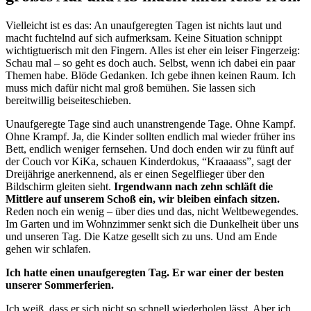
Vielleicht ist es das: An unaufgeregten Tagen ist nichts laut und
macht fuchtelnd auf sich aufmerksam. Keine Situation schnippt
wichtigtuerisch mit den Fingern. Alles ist eher ein leiser Fingerzeig:
Schau mal – so geht es doch auch. Selbst, wenn ich dabei ein paar
Themen habe. Blöde Gedanken. Ich gebe ihnen keinen Raum. Ich
muss mich dafür nicht mal groß bemühen. Sie lassen sich
bereitwillig beiseiteschieben.
Unaufgeregte Tage sind auch unanstrengende Tage. Ohne Kampf.
Ohne Krampf. Ja, die Kinder sollten endlich mal wieder früher ins
Bett, endlich weniger fernsehen. Und doch enden wir zu fünft auf
der Couch vor KiKa, schauen Kinderdokus, “Kraaaass”, sagt der
Dreijährige anerkennend, als er einen Segelflieger über den
Bildschirm gleiten sieht.
Irgendwann nach zehn schläft die
Mittlere auf unserem Schoß ein, wir bleiben einfach sitzen.
Reden noch ein wenig – über dies und das, nicht Weltbewegendes.
Im Garten und im Wohnzimmer senkt sich die Dunkelheit über uns
und unseren Tag. Die Katze gesellt sich zu uns. Und am Ende
gehen wir schlafen.
Ich hatte einen unaufgeregten Tag. Er war einer der besten
unserer Sommerferien.
Ich weiß, dass er sich nicht so schnell wiederholen lässt. Aber ich