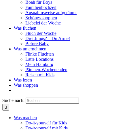
Boah für Boys
Familienhochzeit
Ausnahmsweise aufgeräumt
Schönes shoppen
Liebelei der Woche
Was fluchen
Fluch der Woche
Drei Jungs? – Du Arme!
Before Baby
Was unternehmen
Flinke Fluchten
Latte Locations
Mein Hamburg
Pärchen-Wochenenden
Reisen mit Kids
Was lesen
Was shoppen
Suche nach:
Was machen
Do-it-yourself für Kids
Do-it-yourself mit Kids