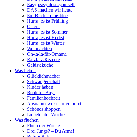
Easypeasy do-it-yourself
DAS machen wir heute
Ein Buch – eine Idee
Hurra, es ist Frühling
Ostern
Hurra, es ist Sommer
Hurra, es ist Herbst
Hurra, es ist Winter
Weihnachten
Oh-la-la-für-Omama
Ratzfatz-Rezepte
Gelüsteküche
Was lieben
Glücklichmacher
Schwangerschaft
Kinder haben
Boah für Boys
Familienhochzeit
Ausnahmsweise aufgeräumt
Schönes shoppen
Liebelei der Woche
Was fluchen
Fluch der Woche
Drei Jungs? – Du Arme!
Before Baby