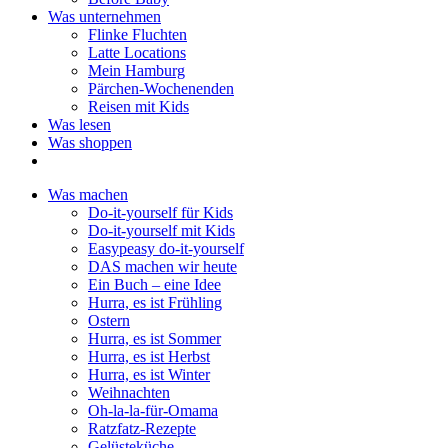
Was unternehmen
Flinke Fluchten
Latte Locations
Mein Hamburg
Pärchen-Wochenenden
Reisen mit Kids
Was lesen
Was shoppen
Was machen
Do-it-yourself für Kids
Do-it-yourself mit Kids
Easypeasy do-it-yourself
DAS machen wir heute
Ein Buch – eine Idee
Hurra, es ist Frühling
Ostern
Hurra, es ist Sommer
Hurra, es ist Herbst
Hurra, es ist Winter
Weihnachten
Oh-la-la-für-Omama
Ratzfatz-Rezepte
Gelüsteküche