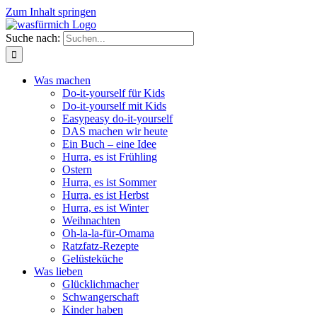
Zum Inhalt springen
Suche nach:
Was machen
Do-it-yourself für Kids
Do-it-yourself mit Kids
Easypeasy do-it-yourself
DAS machen wir heute
Ein Buch – eine Idee
Hurra, es ist Frühling
Ostern
Hurra, es ist Sommer
Hurra, es ist Herbst
Hurra, es ist Winter
Weihnachten
Oh-la-la-für-Omama
Ratzfatz-Rezepte
Gelüsteküche
Was lieben
Glücklichmacher
Schwangerschaft
Kinder haben