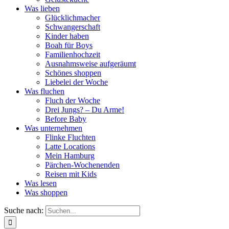
Was lieben
Glücklichmacher
Schwangerschaft
Kinder haben
Boah für Boys
Familienhochzeit
Ausnahmsweise aufgeräumt
Schönes shoppen
Liebelei der Woche
Was fluchen
Fluch der Woche
Drei Jungs? – Du Arme!
Before Baby
Was unternehmen
Flinke Fluchten
Latte Locations
Mein Hamburg
Pärchen-Wochenenden
Reisen mit Kids
Was lesen
Was shoppen
Suche nach: