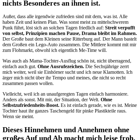
nichts Besonderes an ihnen ist.
Außer, dass alle irgendwie zufrieden sind mit dem, was ist. Alle
haben Zeit und keinen Plan. Was sonst meist zu mittelschwerem
Punk führt, löst sich an solchen Tagen friedlich auf:
Streit verpufft
von selbst, Prinzipien machen Pause, Drama bleibt im Rahmen.
Der Große baut dem Kleinen seine Ritterburg auf. Der Mann bastelt
dem Großen ein Lego-Auto zusammen. Die Mittlere kommt mit mir
zum Flohmarkt, obwohl ich eigentlich Me-Time will.
Was auch als Mama-Tochter-Ausflug schön ist, nicht überragend,
einfach auch gut.
Ohne Ausrufezeichen.
Die Sechsjährige zerrt
mich weiter, weil sie Einhörner sucht und ich neue Klamotten. Ich
ärger mich nicht über ihr Tempo und meines, die nicht so recht
zusammen passen wollen.
Vielleicht, weil ich an unaufgeregten Tagen einfach harmoniere.
Anders als sonst. Mit mir, der Situation, der Welt.
Ohne
Selbstzufriedenheits-Boost.
Es ist einfach gerade, wie es ist. Meine
Tochter haut ihr ganzes Taschengeld für pinke Plastikteile raus.
Wenn sie meint.
Dieses Hinnehmen und Annehmen ohne
großes Auf und Ab macht mich leise froh.