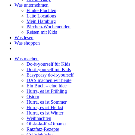
Was unternehmen
Flinke Fluchten
Latte Locations
Mein Hamburg
Pärchen-Wochenenden
Reisen mit Kids
Was lesen
Was shoppen
Was machen
Do-it-yourself für Kids
Do-it-yourself mit Kids
Easypeasy do-it-yourself
DAS machen wir heute
Ein Buch – eine Idee
Hurra, es ist Frühling
Ostern
Hurra, es ist Sommer
Hurra, es ist Herbst
Hurra, es ist Winter
Weihnachten
Oh-la-la-für-Omama
Ratzfatz-Rezepte
Gelüsteküche