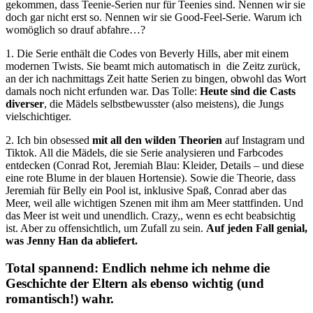
gekommen, dass Teenie-Serien nur für Teenies sind. Nennen wir sie
doch gar nicht erst so. Nennen wir sie Good-Feel-Serie. Warum ich
womöglich so drauf abfahre…?
1. Die Serie enthält die Codes von Beverly Hills, aber mit einem
modernen Twists. Sie beamt mich automatisch in die Zeitz zurück,
an der ich nachmittags Zeit hatte Serien zu bingen, obwohl das Wort
damals noch nicht erfunden war. Das Tolle:
Heute sind die Casts
diverser
, die Mädels selbstbewusster (also meistens), die Jungs
vielschichtiger.
2. Ich bin obsessed
mit all den wilden Theorien
auf Instagram und
Tiktok. All die Mädels, die sie Serie analysieren und Farbcodes
entdecken (Conrad Rot, Jeremiah Blau: Kleider, Details – und diese
eine rote Blume in der blauen Hortensie). Sowie die Theorie, dass
Jeremiah für Belly ein Pool ist, inklusive Spaß, Conrad aber das
Meer, weil alle wichtigen Szenen mit ihm am Meer stattfinden. Und
das Meer ist weit und unendlich. Crazy,, wenn es echt beabsichtig
ist. Aber zu offensichtlich, um Zufall zu sein.
Auf jeden Fall genial,
was Jenny Han da abliefert.
Total spannend: Endlich nehme ich nehme die
Geschichte der Eltern als ebenso wichtig (und
romantisch!) wahr.