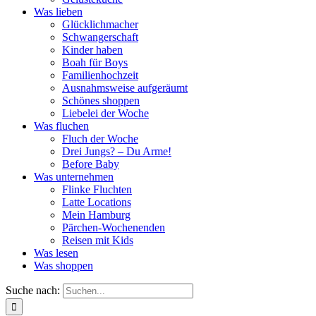
Was lieben
Glücklichmacher
Schwangerschaft
Kinder haben
Boah für Boys
Familienhochzeit
Ausnahmsweise aufgeräumt
Schönes shoppen
Liebelei der Woche
Was fluchen
Fluch der Woche
Drei Jungs? – Du Arme!
Before Baby
Was unternehmen
Flinke Fluchten
Latte Locations
Mein Hamburg
Pärchen-Wochenenden
Reisen mit Kids
Was lesen
Was shoppen
Suche nach: