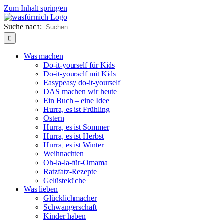
Zum Inhalt springen
Suche nach:
Was machen
Do-it-yourself für Kids
Do-it-yourself mit Kids
Easypeasy do-it-yourself
DAS machen wir heute
Ein Buch – eine Idee
Hurra, es ist Frühling
Ostern
Hurra, es ist Sommer
Hurra, es ist Herbst
Hurra, es ist Winter
Weihnachten
Oh-la-la-für-Omama
Ratzfatz-Rezepte
Gelüsteküche
Was lieben
Glücklichmacher
Schwangerschaft
Kinder haben