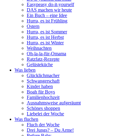
Easypeasy do-it-yourself
DAS machen wir heute
Ein Buch – eine Idee
Hurra, es ist Frühling
Ostern
Hurra, es ist Sommer
Hurra, es ist Herbst
Hurra, es ist Winter
Weihnachten
Oh-la-la-für-Omama
Ratzfatz-Rezepte
Gelüsteküche
Was lieben
Glücklichmacher
Schwangerschaft
Kinder haben
Boah für Boys
Familienhochzeit
Ausnahmsweise aufgeräumt
Schönes shoppen
Liebelei der Woche
Was fluchen
Fluch der Woche
Drei Jungs? – Du Arme!
Before Baby