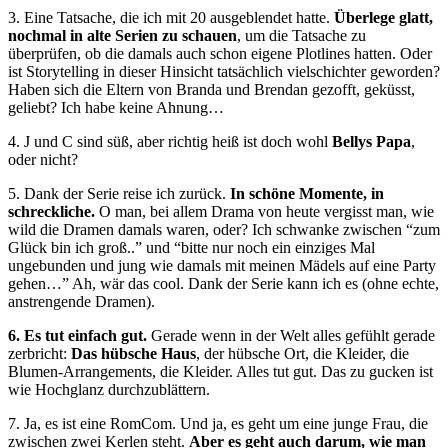
3. Eine Tatsache, die ich mit 20 ausgeblendet hatte.
Überlege glatt,
nochmal in alte Serien zu schauen
, um die Tatsache zu
überprüfen, ob die damals auch schon eigene Plotlines hatten. Oder
ist Storytelling in dieser Hinsicht tatsächlich vielschichter geworden?
Haben sich die Eltern von Branda und Brendan gezofft, geküsst,
geliebt? Ich habe keine Ahnung…
4. J und C sind süß, aber richtig heiß ist doch wohl
Bellys Papa
,
oder nicht?
5. Dank der Serie reise ich zurück.
In schöne Momente, in
schreckliche.
O man, bei allem Drama von heute vergisst man, wie
wild die Dramen damals waren, oder? Ich schwanke zwischen “zum
Glück bin ich groß..” und “bitte nur noch ein einziges Mal
ungebunden und jung wie damals mit meinen Mädels auf eine Party
gehen…” Ah, wär das cool. Dank der Serie kann ich es (ohne echte,
anstrengende Dramen).
6. Es tut einfach gut.
Gerade wenn in der Welt alles gefühlt gerade
zerbricht:
Das hübsche Haus
, der hübsche Ort, die Kleider, die
Blumen-Arrangements, die Kleider. Alles tut gut. Das zu gucken ist
wie Hochglanz durchzublättern.
7. Ja, es ist eine RomCom. Und ja, es geht um eine junge Frau, die
zwischen zwei Kerlen steht.
Aber es geht auch darum, wie man