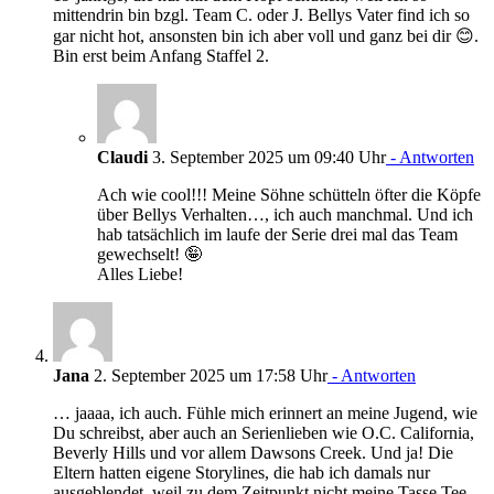
mittendrin bin bzgl. Team C. oder J. Bellys Vater find ich so
gar nicht hot, ansonsten bin ich aber voll und ganz bei dir 😊.
Bin erst beim Anfang Staffel 2.
Claudi
3. September 2025 um 09:40 Uhr
- Antworten
Ach wie cool!!! Meine Söhne schütteln öfter die Köpfe
über Bellys Verhalten…, ich auch manchmal. Und ich
hab tatsächlich im laufe der Serie drei mal das Team
gewechselt! 🤪
Alles Liebe!
Jana
2. September 2025 um 17:58 Uhr
- Antworten
… jaaaa, ich auch. Fühle mich erinnert an meine Jugend, wie
Du schreibst, aber auch an Serienlieben wie O.C. California,
Beverly Hills und vor allem Dawsons Creek. Und ja! Die
Eltern hatten eigene Storylines, die hab ich damals nur
ausgeblendet, weil zu dem Zeitpunkt nicht meine Tasse Tee.