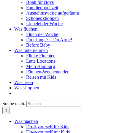
Boah für Boys
Familienhochzeit
Ausnahmsweise aufgeräumt
Schönes shoppen
Liebelei der Woche
Was fluchen
Fluch der Woche
Drei Jungs? – Du Arme!
Before Baby
Was unternehmen
Flinke Fluchten
Latte Locations
Mein Hamburg
Pärchen-Wochenenden
Reisen mit Kids
Was lesen
Was shoppen
Suche nach:
Was machen
Do-it-yourself für Kids
Do-it-yourself mit Kids