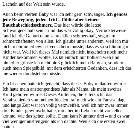
Lächeln auf der Welt sein würde.
Auch beim vierten Baby war ich sehr gern schwanger.
Ich genoss
jede Bewegung, jeden Tritt – fühlte aber keinen
Bauchabschiedsschmerz.
Das hier würde die letzte
Schwangerschaft sein – und das war völlig okay. Verrückterweise
fand ich die Geburt dann schrecklich schmerzhaft, sogar am
schmerzhaftesten von allen. Ich glaube unter anderem, weil ich mir
nicht mehr unterbewusst versichern musste, dass es so schlimm gar
nicht war. Weil ich dieses Mal nämlich nicht insgeheim noch mehr
Kinder bekommen wollte. Es tat einfach nur höllisch weh und
hinterher grinste ich nicht bloß glücklich mein Baby an, sondern
auch mein Spiegelbild, mit dem erleichterten Gedanken, dass ich das
nie wieder durchstehen müsste.
Ein bisschen hatte ich gedacht, dass dieses Baby mitlaufen würde.
Ich hatte mein anstrengendstes Jahr als Mama, als mein zweites
Kind geboren wurde. Dieses Aufteilen, die Eifersucht, das
Verabschieden von meinen Idealen traf mich wie ein Faustschlag
und lange Zeit war ich völlig verzweifelt, weil ich mir zwar immer
drei Kinder gewünscht hatte, mir aber im Leben nicht vorstellen
konnte, wie das gehen sollte. Dann kam Nummer drei – und es war
viel weniger anstrengend als ich dachte. Weil sich die ersten zwei
hatten.