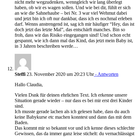
nicht mehr wegzudenken, wenngleich wir lang überlegt
haben, ob wir es wagen sollen. Und wie bei dir, fühlt er sich
an wie die Sahnehaube – bei Nr. 3 war viel Wehmut dabei
und jetzt bin ich oft nur dankbar, dass ich es nochmal erleben
darf. Wenns anstrengend ist, sag ich mir häufiger “Hey, das ist
doch jetzt das letzte Mal”, das entschärft manches. Bin so
froh, dass wir das Risiko eingegangen sind! Und schon echt
gespannt, wie ich dann mal das Kind, das jetzt mein Baby ist,
in 3 Jahren beschreiben werde…
Steffi
23. November 2020 um 20:23 Uhr
- Antworten
Hallo Claudia,
Vielen Dsnk für deinen ehrlichen Text. Ich erkenne unsere
Situation gerade wieder – nur dass es bei mir erst drei Kinder
sind.
Ich musste gerade lachen als ich gelesen habe, dass du auch
keine Babykurse etc machen konntest und dann das mit dem
Baden.
Das kommt mir so bekannt vor und ich kenne dieses schlechte
Gewissen, das da immer ganz leise stichelt: du vernachlässigst