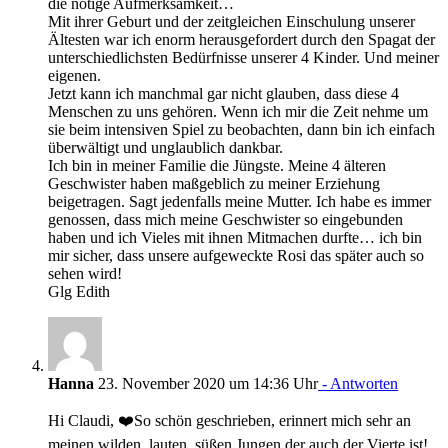
die nötige Aufmerksamkeit…
Mit ihrer Geburt und der zeitgleichen Einschulung unserer
Ältesten war ich enorm herausgefordert durch den Spagat der
unterschiedlichsten Bedürfnisse unserer 4 Kinder. Und meiner
eigenen.
Jetzt kann ich manchmal gar nicht glauben, dass diese 4
Menschen zu uns gehören. Wenn ich mir die Zeit nehme um
sie beim intensiven Spiel zu beobachten, dann bin ich einfach
überwältigt und unglaublich dankbar.
Ich bin in meiner Familie die Jüngste. Meine 4 älteren
Geschwister haben maßgeblich zu meiner Erziehung
beigetragen. Sagt jedenfalls meine Mutter. Ich habe es immer
genossen, dass mich meine Geschwister so eingebunden
haben und ich Vieles mit ihnen Mitmachen durfte… ich bin
mir sicher, dass unsere aufgeweckte Rosi das später auch so
sehen wird!
Glg Edith
Hanna
23. November 2020 um 14:36 Uhr
- Antworten
Hi Claudi, ❤️So schön geschrieben, erinnert mich sehr an
meinen wilden, lauten, süßen Jungen der auch der Vierte ist!