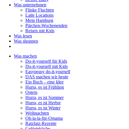
Was unternehmen
Flinke Fluchten
Latte Locations
Mein Hamburg
Pärchen-Wochenenden
Reisen mit Kids
Was lesen
Was shoppen
Was machen
Do-it-yourself für Kids
Do-it-yourself mit Kids
Easypeasy do-it-yourself
DAS machen wir heute
Ein Buch – eine Idee
Hurra, es ist Frühling
Ostern
Hurra, es ist Sommer
Hurra, es ist Herbst
Hurra, es ist Winter
Weihnachten
Oh-la-la-für-Omama
Ratzfatz-Rezepte
Gelüsteküche