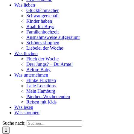
Was lieben
Glücklichmacher
Schwangerschaft
Kinder haben
Boah für Boys
Familienhochzeit
Ausnahmsweise aufgeräumt
Schönes shoppen
Liebelei der Woche
Was fluchen
Fluch der Woche
Drei Jungs? – Du Arme!
Before Baby
Was unternehmen
Flinke Fluchten
Latte Locations
Mein Hamburg
Pärchen-Wochenenden
Reisen mit Kids
Was lesen
Was shoppen
Suche nach: