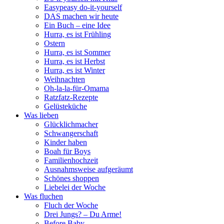
Easypeasy do-it-yourself
DAS machen wir heute
Ein Buch – eine Idee
Hurra, es ist Frühling
Ostern
Hurra, es ist Sommer
Hurra, es ist Herbst
Hurra, es ist Winter
Weihnachten
Oh-la-la-für-Omama
Ratzfatz-Rezepte
Gelüsteküche
Was lieben
Glücklichmacher
Schwangerschaft
Kinder haben
Boah für Boys
Familienhochzeit
Ausnahmsweise aufgeräumt
Schönes shoppen
Liebelei der Woche
Was fluchen
Fluch der Woche
Drei Jungs? – Du Arme!
Before Baby