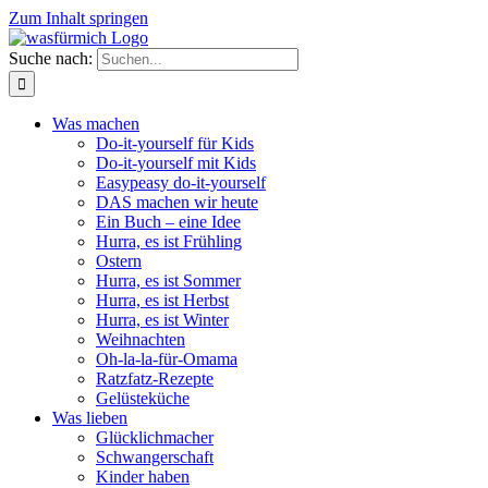
Zum Inhalt springen
Suche nach:
Was machen
Do-it-yourself für Kids
Do-it-yourself mit Kids
Easypeasy do-it-yourself
DAS machen wir heute
Ein Buch – eine Idee
Hurra, es ist Frühling
Ostern
Hurra, es ist Sommer
Hurra, es ist Herbst
Hurra, es ist Winter
Weihnachten
Oh-la-la-für-Omama
Ratzfatz-Rezepte
Gelüsteküche
Was lieben
Glücklichmacher
Schwangerschaft
Kinder haben