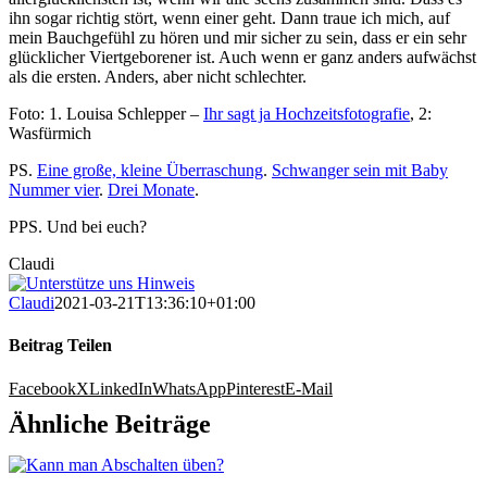
ihn sogar richtig stört, wenn einer geht. Dann traue ich mich, auf
mein Bauchgefühl zu hören und mir sicher zu sein, dass er ein sehr
glücklicher Viertgeborener ist. Auch wenn er ganz anders aufwächst
als die ersten. Anders, aber nicht schlechter.
Foto: 1. Louisa Schlepper –
Ihr sagt ja Hochzeitsfotografie
, 2:
Wasfürmich
PS.
Eine große, kleine Überraschung
.
Schwanger sein mit Baby
Nummer vier
.
Drei Monate
.
PPS. Und bei euch?
Claudi
Claudi
2021-03-21T13:36:10+01:00
Beitrag Teilen
Facebook
X
LinkedIn
WhatsApp
Pinterest
E-Mail
Ähnliche Beiträge