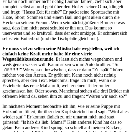
Er kann noch immer nicht richtig Laufrad fahren, zieht sich aber
komplett selbst an und geht über den Hof zu seiner Oma, klingelt
und fragt: “Hassu Zeit für mis?” Er packt seine Sporttasche mit
Hose, Short, Schuhen und einem Ball und geht allein durch die
Hecke zu seinem Freund. Wenn sein nächstgrößerer Bruder etwas
sagt, dass ihm nicht passt schubst er ihn um. Das kommt so
unerwartet und so kraftvoll, dass der echt umkippt. Er schmiert sich
selbst ein Butterbrot (und die Tischplatte gleich mit).
Er muss viel zu selten seine Müslischale wegstellen, weil ich
einfach keine Kraft mehr habe für eine vierte
Wegstelldiskussionsrunde.
Er lässt sich nichts wegnehmen und
weiß genau was er will. Kaum sitzen wir im Auto brüllt er: “Su
pät!!!!!!!!” Wir wissen inzwischen, dass er dann “Zu spät!” hören
möchte von den Ärzten. Er grölt mit. Kann noch nicht richtig
sprechen, aber den Text. Manchmal frage ich mich, wann die
Erzieherin das erste Mal anruft, weil er einen Teller runter
geschmissen hat. Oder sowas. Manchmal stehen alle drei Brüder mit
offenem Mund da, sehen ihm zu und fragen: “Waren wir auch so?”
Im nächsten Moment beobachte ich ihn, wie er seine Puppe mit
Holzmöhre füttert, ihr über den Kopf streichelt und sagt: “Wird alles
wieder gut!” Er kommt täglich zu mir umarmt mich und sagt
grinsend: “Is hab dis lieb, Mama!” Kein anderes Kind hat das so
getan. Kein anderes Kind springt so schnell auf meinen Rücken,