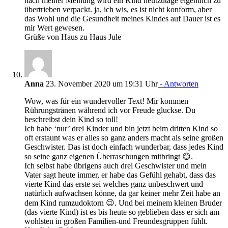
nach meiner Meinung wird ein Kind heutzutage eigentlich zu
übertrieben verpackt. ja, ich wis, es ist nicht konform, aber
das Wohl und die Gesundheit meines Kindes auf Dauer ist es
mir Wert gewesen.
Grüße von Haus zu Haus Jule
Anna
23. November 2020 um 19:31 Uhr
- Antworten
Wow, was für ein wundervoller Text! Mir kommen
Rührungstränen während ich vor Freude gluckse. Du
beschreibst dein Kind so toll!
Ich habe ‘nur’ drei Kinder und bin jetzt beim dritten Kind so
oft erstaunt was er alles so ganz anders macht als seine großen
Geschwister. Das ist doch einfach wunderbar, dass jedes Kind
so seine ganz eigenen Überraschungen mitbringt 😊.
Ich selbst habe übrigens auch drei Geschwister und mein
Vater sagt heute immer, er habe das Gefühl gehabt, dass das
vierte Kind das erste sei welches ganz unbeschwert und
natürlich aufwachsen könne, da gar keiner mehr Zeit habe an
dem Kind rumzudoktorn 😉. Und bei meinem kleinen Bruder
(das vierte Kind) ist es bis heute so geblieben dass er sich am
wohlsten in großen Familien-und Freundesgruppen fühlt.