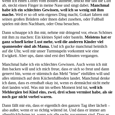
wenn ich einen Löffel vom Boden aufhebe, drückt mir fast die Luft
ab, steckt einen Finger in meine Nase und singt dabei.
Manchmal
habe ich ein schlechtes Gewissen, weil ich so wenig mit ihm
mache.
Weil er so oft sein eigenes Ding macht, Gokart fahren mit
seinen großen Brüdern oder ihnen dabei zusehen, oder Fußball
spielen mit dem Nachbarn, oder Oma besuchen.
Dann schnappe ich ihn mir, nehme mir dringend vor, etwas Schönes
mit ihm zu machen: Ein kleines Spiel oder basteln.
Meistens hat er
ganz schnell keine Lust mehr, weil die anderen Kinder viel
spannender sind als Mama.
Und ich gucke manchmal heimlich
auf die Uhr, weil mir unser Turmstapeln vorkommt wie eine
Ewigkeit. Aber ups, dann sind erst drei Minuten vergangen.
Manchmal habe ich ein schlechtes Gewissen. Auch wenn ich mit
ihm backen will und ich mich freue, dass er sich so freut und dann
genervt bin, wenn er stürmisch das Mehl “leine” einfüllen will und
alles stürmisch auf dem Küchenfußboden landet. Manchmal denke
ich dann, dass es ernsthaft okay ist, wenn es demnächst nicht mehr
dort landen wird. Was mir im selben Moment leid tut,
weil ich
Mehlorgien bei Kind eins, zwei, drei schon vermisst habe, als sie
noch gar nicht vorbei waren.
Dann fällt mir ein, dass er eigentlich den ganzen Tag über lächelt –
also außer, wenn er so richtig wütend ist. Und dass er immer am
allerglücklichsten ist, wenn wir alle sechs zusammen sind. Dass es