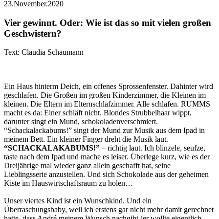
23.November.2020
Vier gewinnt. Oder: Wie ist das so mit vielen großen
Geschwistern?
Text: Claudia Schaumann
Ein Haus hinterm Deich, ein offenes Sprossenfenster. Dahinter wird
geschlafen. Die Großen im großen Kinderzimmer, die Kleinen im
kleinen. Die Eltern im Elternschlafzimmer. Alle schlafen. RUMMS
macht es da: Einer schläft nicht. Blondes Strubbelhaar wippt,
darunter singt ein Mund, schokoladenverschmiert.
“Schackalackabums!” singt der Mund zur Musik aus dem Ipad in
meinem Bett. Ein kleiner Finger dreht die Musik laut.
“SCHACKALAKABUMS!”
– richtig laut. Ich blinzele, seufze,
taste nach dem Ipad und mache es leiser. Überlege kurz, wie es der
Dreijährige mal wieder ganz allein geschafft hat, seine
Lieblingsserie anzustellen. Und sich Schokolade aus der geheimen
Kiste im Hauswirtschaftsraum zu holen…
Unser viertes Kind ist ein Wunschkind. Und ein
Überraschungsbaby, weil ich erstens gar nicht mehr damit gerechnet
hatte, dass André meinem Wunsch nachgibt (er wollte eigentlich