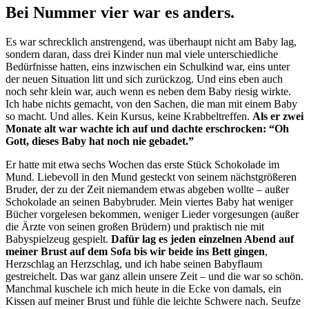
Bei Nummer vier war es anders.
Es war schrecklich anstrengend, was überhaupt nicht am Baby lag,
sondern daran, dass drei Kinder nun mal viele unterschiedliche
Bedürfnisse hatten, eins inzwischen ein Schulkind war, eins unter
der neuen Situation litt und sich zurückzog. Und eins eben auch
noch sehr klein war, auch wenn es neben dem Baby riesig wirkte.
Ich habe nichts gemacht, von den Sachen, die man mit einem Baby
so macht. Und alles. Kein Kursus, keine Krabbeltreffen.
Als er zwei
Monate alt war wachte ich auf und dachte erschrocken: “Oh
Gott, dieses Baby hat noch nie gebadet.”
Er hatte mit etwa sechs Wochen das erste Stück Schokolade im
Mund. Liebevoll in den Mund gesteckt von seinem nächstgrößeren
Bruder, der zu der Zeit niemandem etwas abgeben wollte – außer
Schokolade an seinen Babybruder. Mein viertes Baby hat weniger
Bücher vorgelesen bekommen, weniger Lieder vorgesungen (außer
die Ärzte von seinen großen Brüdern) und praktisch nie mit
Babyspielzeug gespielt.
Dafür lag es jeden einzelnen Abend auf
meiner Brust auf dem Sofa bis wir beide ins Bett gingen
,
Herzschlag an Herzschlag, und ich habe seinen Babyflaum
gestreichelt. Das war ganz allein unsere Zeit – und die war so schön.
Manchmal kuschele ich mich heute in die Ecke von damals, ein
Kissen auf meiner Brust und fühle die leichte Schwere nach. Seufze