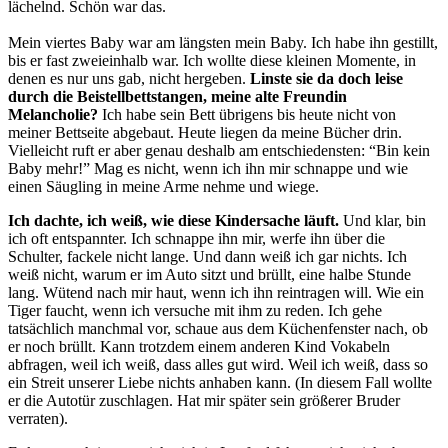
lächelnd. Schön war das.
Mein viertes Baby war am längsten mein Baby. Ich habe ihn gestillt,
bis er fast zweieinhalb war. Ich wollte diese kleinen Momente, in
denen es nur uns gab, nicht hergeben.
Linste sie da doch leise
durch die Beistellbettstangen, meine alte Freundin
Melancholie?
Ich habe sein Bett übrigens bis heute nicht von
meiner Bettseite abgebaut. Heute liegen da meine Bücher drin.
Vielleicht ruft er aber genau deshalb am entschiedensten: “Bin kein
Baby mehr!” Mag es nicht, wenn ich ihn mir schnappe und wie
einen Säugling in meine Arme nehme und wiege.
Ich dachte, ich weiß, wie diese Kindersache läuft.
Und klar, bin
ich oft entspannter. Ich schnappe ihn mir, werfe ihn über die
Schulter, fackele nicht lange. Und dann weiß ich gar nichts. Ich
weiß nicht, warum er im Auto sitzt und brüllt, eine halbe Stunde
lang. Wütend nach mir haut, wenn ich ihn reintragen will. Wie ein
Tiger faucht, wenn ich versuche mit ihm zu reden. Ich gehe
tatsächlich manchmal vor, schaue aus dem Küchenfenster nach, ob
er noch brüllt. Kann trotzdem einem anderen Kind Vokabeln
abfragen, weil ich weiß, dass alles gut wird. Weil ich weiß, dass so
ein Streit unserer Liebe nichts anhaben kann. (In diesem Fall wollte
er die Autotür zuschlagen. Hat mir später sein größerer Bruder
verraten).