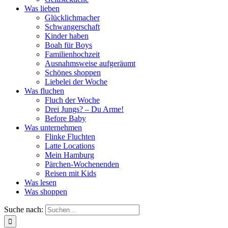
Was lieben
Glücklichmacher
Schwangerschaft
Kinder haben
Boah für Boys
Familienhochzeit
Ausnahmsweise aufgeräumt
Schönes shoppen
Liebelei der Woche
Was fluchen
Fluch der Woche
Drei Jungs? – Du Arme!
Before Baby
Was unternehmen
Flinke Fluchten
Latte Locations
Mein Hamburg
Pärchen-Wochenenden
Reisen mit Kids
Was lesen
Was shoppen
Suche nach: