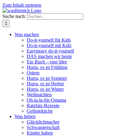
Zum Inhalt springen
Suche nach:
Was machen
Do-it-yourself für Kids
Do-it-yourself mit Kids
Easypeasy do-it-yourself
DAS machen wir heute
Ein Buch – eine Idee
Hurra, es ist Frühling
Ostern
Hurra, es ist Sommer
Hurra, es ist Herbst
Hurra, es ist Winter
Weihnachten
Oh-la-la-für-Omama
Ratzfatz-Rezepte
Gelüsteküche
Was lieben
Glücklichmacher
Schwangerschaft
Kinder haben