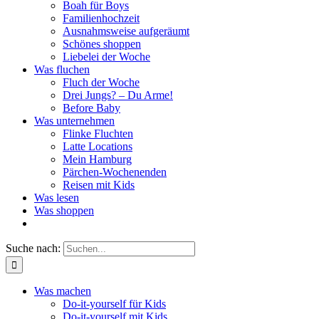
Boah für Boys
Familienhochzeit
Ausnahmsweise aufgeräumt
Schönes shoppen
Liebelei der Woche
Was fluchen
Fluch der Woche
Drei Jungs? – Du Arme!
Before Baby
Was unternehmen
Flinke Fluchten
Latte Locations
Mein Hamburg
Pärchen-Wochenenden
Reisen mit Kids
Was lesen
Was shoppen
Suche nach:
Was machen
Do-it-yourself für Kids
Do-it-yourself mit Kids