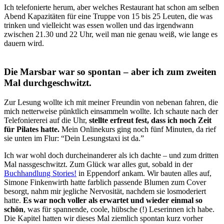
Ich telefonierte herum, aber welches Restaurant hat schon am selben
Abend Kapazitäten für eine Truppe von 15 bis 25 Leuten, die was
trinken und vielleicht was essen wollen und das irgendwann
zwischen 21.30 und 22 Uhr, weil man nie genau weiß, wie lange es
dauern wird.
Die Marsbar war so spontan – aber ich zum zweiten
Mal durchgeschwitzt.
Zur Lesung wollte ich mit meiner Freundin von nebenan fahren, die
mich netterweise pünktlich einsammeln wollte. Ich schaute nach der
Telefoniererei auf die Uhr,
stellte erfreut fest, dass ich noch Zeit
für Pilates hatte.
Mein Onlinekurs ging noch fünf Minuten, da rief
sie unten im Flur: “Dein Lesungstaxi ist da.”
Ich war wohl doch durcheinanderer als ich dachte – und zum dritten
Mal nassgeschwitzt. Zum Glück war alles gut, sobald in der
Buchhandlung Stories!
in Eppendorf ankam. Wir bauten alles auf,
Simone Finkenwirth hatte farblich passende Blumen zum Cover
besorgt, nahm mir jegliche Nervosität, nachdem sie losmoderiert
hatte.
Es war noch voller als erwartet und wieder einmal so
schön
, was für spannende, coole, hübsche (!) Leserinnen ich habe.
Die Kapitel hatten wir dieses Mal ziemlich spontan kurz vorher