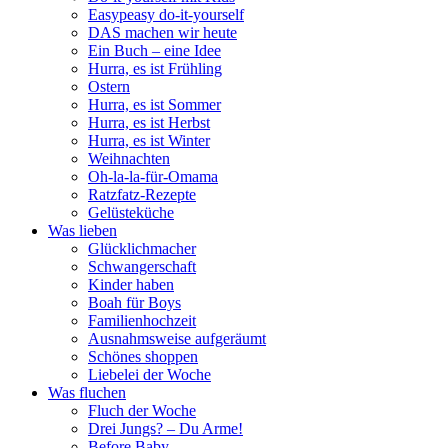
Easypeasy do-it-yourself
DAS machen wir heute
Ein Buch – eine Idee
Hurra, es ist Frühling
Ostern
Hurra, es ist Sommer
Hurra, es ist Herbst
Hurra, es ist Winter
Weihnachten
Oh-la-la-für-Omama
Ratzfatz-Rezepte
Gelüsteküche
Was lieben
Glücklichmacher
Schwangerschaft
Kinder haben
Boah für Boys
Familienhochzeit
Ausnahmsweise aufgeräumt
Schönes shoppen
Liebelei der Woche
Was fluchen
Fluch der Woche
Drei Jungs? – Du Arme!
Before Baby