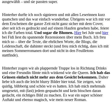
ausgewählt – und sie passten super.
Hinterher durfte ich noch signieren und mit allen Leserinnen kurz
quatschen und das war einfach wunderbar. Übrigens war ich mir vor
dem Erscheinen die ganze Zeit nicht ganz sicher mit dem Cover,
aber seit ich es gedruckt und auf einem Haufen gesehen habe, feiere
ich die Farben total.
Und sogar die Blumen.
Hier
bei Jule und
hier
bei Fidi liest du spannende Rezensionen über mein Buch. Ich freu
mich so – über die Texte, die ehrlichen Worte, die Blogs, die
Leidenschaft, die dahinter steckt (und freu mich richtig, dass ich mit
meinen Sommerromanen dort und nicht in den Feuilletons
stattfinde).
Hinterher zogen wir als plappernde Truppe los in Richtung Drinks
und eine Freundin filmte mich winkend wie die Queen.
Ich hab das
Grinsen einfach nicht mehr aus dem Gesicht bekommen.
Daher
liebe ich auch die leicht blurry Bilder hier total. Sie zeigen, wie
quirlig, blibberig und schön wir es hatten. Ich hab mich mehrmals
umgesetzt, mit (fast) jedem gequatscht und kein bisschen daran
gedacht, ein richtiges Bild zu machen. Es war ein super schöner
Auftakt und ebenso magisch, wie mein neuer Roman.