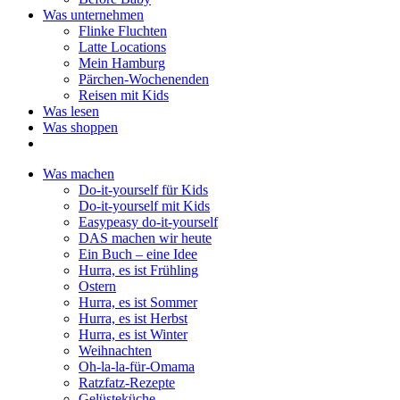
Was unternehmen
Flinke Fluchten
Latte Locations
Mein Hamburg
Pärchen-Wochenenden
Reisen mit Kids
Was lesen
Was shoppen
Was machen
Do-it-yourself für Kids
Do-it-yourself mit Kids
Easypeasy do-it-yourself
DAS machen wir heute
Ein Buch – eine Idee
Hurra, es ist Frühling
Ostern
Hurra, es ist Sommer
Hurra, es ist Herbst
Hurra, es ist Winter
Weihnachten
Oh-la-la-für-Omama
Ratzfatz-Rezepte
Gelüsteküche