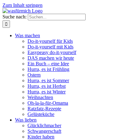
Zum Inhalt springen
Suche nach:
Was machen
Do-it-yourself für Kids
Do-it-yourself mit Kids
Easypeasy do-it-yourself
DAS machen wir heute
Ein Buch – eine Idee
Hurra, es ist Frühling
Ostern
Hurra, es ist Sommer
Hurra, es ist Herbst
Hurra, es ist Winter
Weihnachten
Oh-la-la-für-Omama
Ratzfatz-Rezepte
Gelüsteküche
Was lieben
Glücklichmacher
Schwangerschaft
Kinder haben