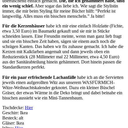
überraschend einfach gemacht.
Die, die ich gehämmert habe, sind
ein wenig schief.
Aber sogar das liebe ich. Wie sagt die Stylistin
immer, die mir beim Styling für meine Bücher hilft: “Perfekt ist
langweilig. Alles muss ein bisschen menscheln.” Ja bitte!
Für die Kerzenhäuser
habe ich mir eine einfach Holzlatte (Fichte,
etwa 3,50 Euro) im Baumarkt gekauft und sie mir in Stücke
schneiden lassen. Eine Freundin meinte, wenn man ganz lieb fragt
und sie ein bisschen Zeit haben, sägen sie einem auch noch die
schrägen Kanten. Das haben wir fix zuhause gemacht. Ich habe die
Kerzen mit Kalkfarben angemalt und dann jeweils oben ein
Reduzierstück (28 Millimeter mal 22 Millimeter, etwa 4,50 Euro)
aus der Sanitärabteilung hinein gehämmert. Dort hinein passen die
Standardkerzen perfekt.
Für ein paar erfrischende Lachanfälle
habe ich an die Servietten
jeweils einen aufgerollten Witz aus unserem WASFÜRMICH-
Witze-Weihnachtskalender geknotet. Dazu ein kleiner Büschel
Gräser, der etwas Wärme in die Deko bringt und dabei beinahe ein
bisschen aussieht wie ein Mini-Tannenbaum.
Tischdecke:
Hier
Geschirr: Ikea
Besteck: alt
Gläser: Ikea