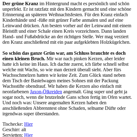
Der grüne Kranz
im Hintergrund macht es persönlich und schön
unperfekt. Er ist ratzfatz mit den Kindern gemacht und eine schöne
Erinnerung an späteren Weihnachtsfesten. Für den Kranz einfach
Kinderhände und -füße mit grüner Farbe anmalen und auf eine
Leinwand drücken. Am besten vorher auf der Leinwand mit einem
Bleistift und einer Schale einen Kreis vorzeichnen. Dann landen
Hand- und Fußabdrücke an der richtigen Stelle. Wer mag verziert
den Kranz anschließend mit ein paar aufgeklebten Holzkügelchen.
So schön das ganze Grün war, am Schluss brauchte es doch
einen kleinen Bruch.
Mir war nach pinken Kerzen, aber leider
hatte ich keine im Haus. Ich dachte zuerst, ich färbe schnell selbst
welche mit Wachs, so wie man derzeit überall sieht. Aber fürs
Wachsschmelzen hatten wir keine Zeit. Zum Glück stand neben
dem Tisch der Bastelwagen meines Sohnes mit der Packung
Wachsstifte obendrauf. Wir haben die Kerzen also einfach mit
neonfarbenen
Jaxon-Ölkreiden
angemalt. Ging super und geht ja
sogar noch, wenn die brutzelnde Gans schon fertig im Ofen wartet.
Und noch was: Unsere angemalten Kerzen haben den
anschließenden Abbrenntest ohne Schaden, seltsame Düfte oder
irgendwas super überstanden.
Tischecke:
Hier
Geschirr: alt
Servietten:
Hier