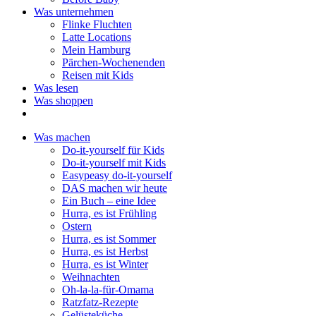
Was unternehmen
Flinke Fluchten
Latte Locations
Mein Hamburg
Pärchen-Wochenenden
Reisen mit Kids
Was lesen
Was shoppen
Was machen
Do-it-yourself für Kids
Do-it-yourself mit Kids
Easypeasy do-it-yourself
DAS machen wir heute
Ein Buch – eine Idee
Hurra, es ist Frühling
Ostern
Hurra, es ist Sommer
Hurra, es ist Herbst
Hurra, es ist Winter
Weihnachten
Oh-la-la-für-Omama
Ratzfatz-Rezepte
Gelüsteküche