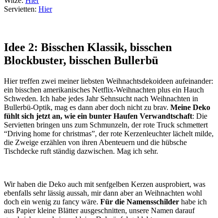
Witze:
Hier
Servietten:
Hier
Idee 2: Bisschen Klassik, bisschen
Blockbuster, bisschen Bullerbü
Hier treffen zwei meiner liebsten Weihnachtsdekoideen aufeinander:
ein bisschen amerikanisches Netflix-Weihnachten plus ein Hauch
Schweden. Ich habe jedes Jahr Sehnsucht nach Weihnachten in
Bullerbü-Optik, mag es dann aber doch nicht zu brav.
Meine Deko
fühlt sich jetzt an, wie ein bunter Haufen Verwandtschaft
: Die
Servietten bringen uns zum Schmunzeln, der rote Truck schmettert
“Driving home for christmas”, der rote Kerzenleuchter lächelt milde,
die Zweige erzählen von ihren Abenteuern und die hübsche
Tischdecke ruft ständig dazwischen. Mag ich sehr.
Wir haben die Deko auch mit senfgelben Kerzen ausprobiert, was
ebenfalls sehr lässig aussah, mir dann aber an Weihnachten wohl
doch ein wenig zu fancy wäre.
Für die Namensschilder
habe ich
aus Papier kleine Blätter ausgeschnitten, unsere Namen darauf