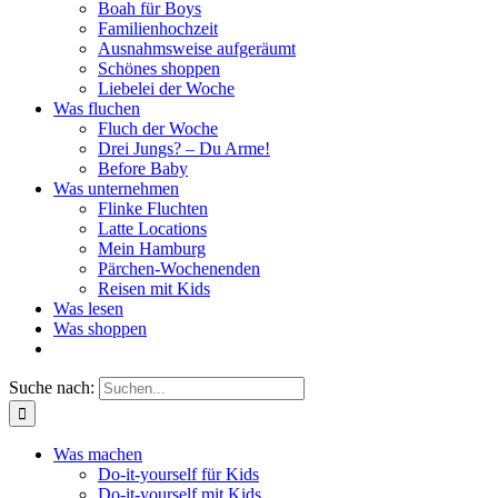
Boah für Boys
Familienhochzeit
Ausnahmsweise aufgeräumt
Schönes shoppen
Liebelei der Woche
Was fluchen
Fluch der Woche
Drei Jungs? – Du Arme!
Before Baby
Was unternehmen
Flinke Fluchten
Latte Locations
Mein Hamburg
Pärchen-Wochenenden
Reisen mit Kids
Was lesen
Was shoppen
Suche nach:
Was machen
Do-it-yourself für Kids
Do-it-yourself mit Kids