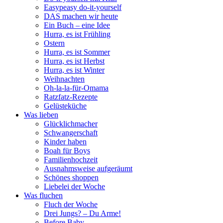
Easypeasy do-it-yourself
DAS machen wir heute
Ein Buch – eine Idee
Hurra, es ist Frühling
Ostern
Hurra, es ist Sommer
Hurra, es ist Herbst
Hurra, es ist Winter
Weihnachten
Oh-la-la-für-Omama
Ratzfatz-Rezepte
Gelüsteküche
Was lieben
Glücklichmacher
Schwangerschaft
Kinder haben
Boah für Boys
Familienhochzeit
Ausnahmsweise aufgeräumt
Schönes shoppen
Liebelei der Woche
Was fluchen
Fluch der Woche
Drei Jungs? – Du Arme!
Before Baby