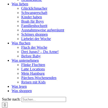
Was lieben
Glücklichmacher
Schwangerschaft
Kinder haben
Boah für Boys
Familienhochzeit
Ausnahmsweise aufgeräumt
Schönes shoppen
Liebelei der Woche
Was fluchen
Fluch der Woche
Drei Jungs? – Du Arme!
Before Baby
Was unternehmen
Flinke Fluchten
Latte Locations
Mein Hamburg
Pärchen-Wochenenden
Reisen mit Kids
Was lesen
Was shoppen
Suche nach: