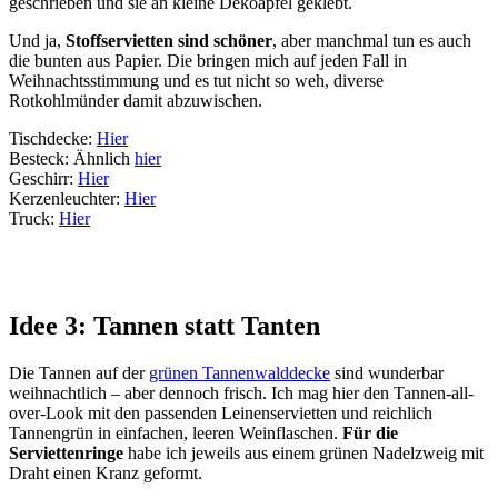
geschrieben und sie an kleine Dekoäpfel geklebt.
Und ja,
Stoffservietten sind schöner
, aber manchmal tun es auch
die bunten aus Papier. Die bringen mich auf jeden Fall in
Weihnachtsstimmung und es tut nicht so weh, diverse
Rotkohlmünder damit abzuwischen.
Tischdecke:
Hier
Besteck: Ähnlich
hier
Geschirr:
Hier
Kerzenleuchter:
Hier
Truck:
Hier
Idee 3: Tannen statt Tanten
Die Tannen auf der
grünen Tannenwalddecke
sind wunderbar
weihnachtlich – aber dennoch frisch. Ich mag hier den Tannen-all-
over-Look mit den passenden Leinenservietten und reichlich
Tannengrün in einfachen, leeren Weinflaschen.
Für die
Serviettenringe
habe ich jeweils aus einem grünen Nadelzweig mit
Draht einen Kranz geformt.