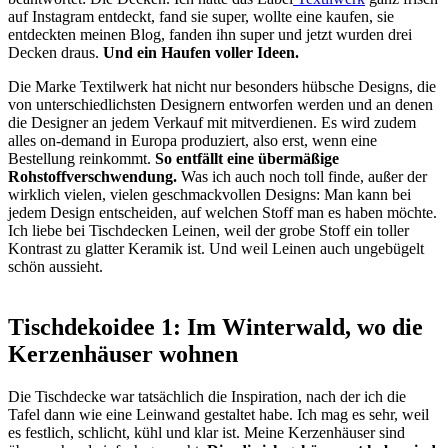
auf Instagram entdeckt, fand sie super, wollte eine kaufen, sie
entdeckten meinen Blog, fanden ihn super und jetzt wurden drei
Decken draus.
Und ein Haufen voller Ideen.
Die Marke Textilwerk hat nicht nur besonders hübsche Designs, die
von unterschiedlichsten Designern entworfen werden und an denen
die Designer an jedem Verkauf mit mitverdienen. Es wird zudem
alles on-demand in Europa produziert, also erst, wenn eine
Bestellung reinkommt.
So entfällt eine übermäßige
Rohstoffverschwendung.
Was ich auch noch toll finde, außer der
wirklich vielen, vielen geschmackvollen Designs: Man kann bei
jedem Design entscheiden, auf welchen Stoff man es haben möchte.
Ich liebe bei Tischdecken Leinen, weil der grobe Stoff ein toller
Kontrast zu glatter Keramik ist. Und weil Leinen auch ungebügelt
schön aussieht.
Tischdekoidee 1: Im Winterwald, wo die
Kerzenhäuser wohnen
Die Tischdecke war tatsächlich die Inspiration, nach der ich die
Tafel dann wie eine Leinwand gestaltet habe. Ich mag es sehr, weil
es festlich, schlicht, kühl und klar ist. Meine Kerzenhäuser sind