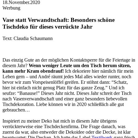
18.November.2020
Werbung
Vase statt Verwandtschaft: Besonders schöne
Tischdeko für dieses verrückte Jahr
Text: Claudia Schaumann
Das einzig Gute an der möglichen Kontaktsperre für die Feiertage in
diesem Jahr?
Wenn weniger Leute um den Tisch herum sitzen,
kann mehr Kram obendrauf!
Ich dekoriere hier nämlich für mein
Leben gern – und André räumt jedes Mal alles wieder runter, noch
bevor wir zum Vorspeisenlöffel greifen. Er stöhnt dann: “Schatz,
hier ist einfach nicht genug Platz für das ganze Zeug.” Und ich
seufze: “Banause!” Dieses Jahr nicht. Dieses Jahr schreit der Tisch
nach Vasenverwandtschaft und einer ganz besonders liebevollen
Tischdekoration. Liebe können wir in 2020 schließlich alle gut
gebrauchen…
Inspiriert zu meiner Deko hat mich in diesem Jahr übrigens
verrückterweise eine Tischdeckenfirma. Die Frage danach, was
zuerst da war, also entweder die Dekoidee oder die Decke, ist klar
beantwortet: Die Decken. Ich hatte das Label
Textilwerk
ganz frisch