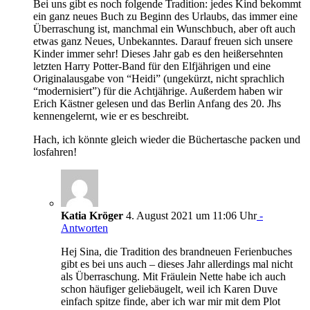
Bei uns gibt es noch folgende Tradition: jedes Kind bekommt
ein ganz neues Buch zu Beginn des Urlaubs, das immer eine
Überraschung ist, manchmal ein Wunschbuch, aber oft auch
etwas ganz Neues, Unbekanntes. Darauf freuen sich unsere
Kinder immer sehr! Dieses Jahr gab es den heißersehnten
letzten Harry Potter-Band für den Elfjährigen und eine
Originalausgabe von “Heidi” (ungekürzt, nicht sprachlich
“modernisiert”) für die Achtjährige. Außerdem haben wir
Erich Kästner gelesen und das Berlin Anfang des 20. Jhs
kennengelernt, wie er es beschreibt.
Hach, ich könnte gleich wieder die Büchertasche packen und
losfahren!
Katia Kröger
4. August 2021 um 11:06 Uhr
-
Antworten
Hej Sina, die Tradition des brandneuen Ferienbuches
gibt es bei uns auch – dieses Jahr allerdings mal nicht
als Überraschung. Mit Fräulein Nette habe ich auch
schon häufiger geliebäugelt, weil ich Karen Duve
einfach spitze finde, aber ich war mir mit dem Plot