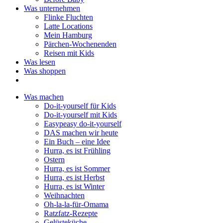
Was unternehmen
Flinke Fluchten
Latte Locations
Mein Hamburg
Pärchen-Wochenenden
Reisen mit Kids
Was lesen
Was shoppen
Was machen
Do-it-yourself für Kids
Do-it-yourself mit Kids
Easypeasy do-it-yourself
DAS machen wir heute
Ein Buch – eine Idee
Hurra, es ist Frühling
Ostern
Hurra, es ist Sommer
Hurra, es ist Herbst
Hurra, es ist Winter
Weihnachten
Oh-la-la-für-Omama
Ratzfatz-Rezepte
Gelüsteküche