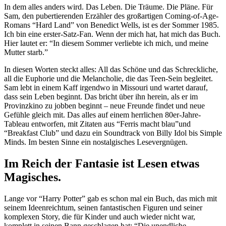
In dem alles anders wird. Das Leben. Die Träume. Die Pläne. Für
Sam, den pubertierenden Erzähler des großartigen Coming-of-Age-
Romans “Hard Land” von Benedict Wells, ist es der Sommer 1985.
Ich bin eine erster-Satz-Fan. Wenn der mich hat, hat mich das Buch.
Hier lautet er: “In diesem Sommer verliebte ich mich, und meine
Mutter starb.”
In diesen Worten steckt alles: All das Schöne und das Schreckliche,
all die Euphorie und die Melancholie, die das Teen-Sein begleitet.
Sam lebt in einem Kaff irgendwo in Missouri und wartet darauf,
dass sein Leben beginnt. Das bricht über ihn herein, als er im
Provinzkino zu jobben beginnt – neue Freunde findet und neue
Gefühle gleich mit. Das alles auf einem herrlichen 80er-Jahre-
Tableau entworfen, mit Zitaten aus “Ferris macht blau”und
“Breakfast Club” und dazu ein Soundtrack von Billy Idol bis Simple
Minds. Im besten Sinne ein nostalgisches Lesevergnügen.
Im Reich der Fantasie ist Lesen etwas
Magisches.
Lange vor “Harry Potter” gab es schon mal ein Buch, das mich mit
seinem Ideenreichtum, seinen fantastischen Figuren und seiner
komplexen Story, die für Kinder und auch wieder nicht war,
komplett in seinen Bann geschlagen hat: “Die unendliche