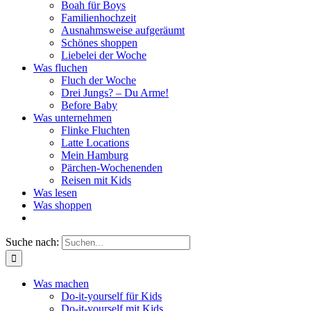
Boah für Boys
Familienhochzeit
Ausnahmsweise aufgeräumt
Schönes shoppen
Liebelei der Woche
Was fluchen
Fluch der Woche
Drei Jungs? – Du Arme!
Before Baby
Was unternehmen
Flinke Fluchten
Latte Locations
Mein Hamburg
Pärchen-Wochenenden
Reisen mit Kids
Was lesen
Was shoppen
Suche nach:
Was machen
Do-it-yourself für Kids
Do-it-yourself mit Kids