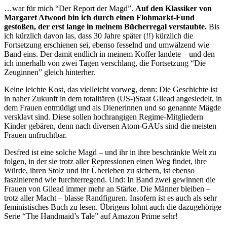
…war für mich “Der Report der Magd”.
Auf den Klassiker von
Margaret Atwood bin ich durch einen Flohmarkt-Fund
gestoßen, der erst lange in meinem Bücherregal verstaubte.
Bis
ich kürzlich davon las, dass 30 Jahre später (!!) kürzlich die
Fortsetzung erschienen sei, ebenso fesselnd und umwälzend wie
Band eins. Der damit endlich in meinem Koffer landete – und den
ich innerhalb von zwei Tagen verschlang, die Fortsetzung “Die
Zeuginnen” gleich hinterher.
Keine leichte Kost, das vielleicht vorweg, denn: Die Geschichte ist
in naher Zukunft in dem totalitären (US-)Staat Gilead angesiedelt, in
dem Frauen entmüdigt und als Dienerinnen und so genannte Mägde
versklavt sind. Diese sollen hochrangigen Regime-Mitgliedern
Kinder gebären, denn nach diversen Atom-GAUs sind die meisten
Frauen unfruchtbar.
Desfred ist eine solche Magd – und ihr in ihre beschränkte Welt zu
folgen, in der sie trotz aller Repressionen einen Weg findet, ihre
Würde, ihren Stolz und ihr Überleben zu sichern, ist ebenso
faszinierend wie furchterregend. Und: In Band zwei gewinnen die
Frauen von Gilead immer mehr an Stärke. Die Männer bleiben –
trotz aller Macht – blasse Randfiguren. Insofern ist es auch als sehr
feministisches Buch zu lesen. Übrigens lohnt auch die dazugehörige
Serie “The Handmaid’s Tale” auf Amazon Prime sehr!