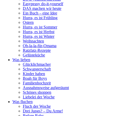
Easypeasy do-it-yourself
DAS machen wir heute
Ein Buch – eine Idee
Hurra, es ist Frühling
Ostern
Hurra, es ist Sommer
Hurra, es ist Herbst
Hurra, es ist Winter
Weihnachten
Oh-la-la-für-Omama
Ratzfatz-Rezepte
Gelüsteküche
Was lieben
Glücklichmacher
Schwangerschaft
Kinder haben
Boah für Boys
Familienhochzeit
Ausnahmsweise aufgeräumt
Schönes shoppen
Liebelei der Woche
Was fluchen
Fluch der Woche
Drei Jungs? – Du Arme!
Before Baby