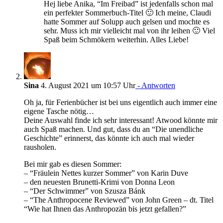
Hej liebe Anika, “Im Freibad” ist jedenfalls schon mal
ein perfekter Sommerbuch-Titel 🙂 Ich meine, Claudi
hatte Sommer auf Solupp auch gelsen und mochte es
sehr. Muss ich mir vielleicht mal von ihr leihen 🙂 Viel
Spaß beim Schmökern weiterhin. Alles Liebe!
Sina
4. August 2021 um 10:57 Uhr
- Antworten
Oh ja, für Ferienbücher ist bei uns eigentlich auch immer eine
eigene Tasche nötig…
Deine Auswahl finde ich sehr interessant! Atwood könnte mir
auch Spaß machen. Und gut, dass du an “Die unendliche
Geschichte” erinnerst, das könnte ich auch mal wieder
rausholen.
Bei mir gab es diesen Sommer:
– “Fräulein Nettes kurzer Sommer” von Karin Duve
– den neuesten Brunetti-Krimi von Donna Leon
– “Der Schwimmer” von Szusza Bánk
– “The Anthropocene Reviewed” von John Green – dt. Titel
“Wie hat Ihnen das Anthropozän bis jetzt gefallen?”