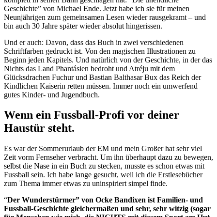
Geschichte” von Michael Ende. Jetzt habe ich sie für meinen
Neunjährigen zum gemeinsamen Lesen wieder rausgekramt – und
bin auch 30 Jahre später wieder absolut hingerissen.
Und er auch: Davon, dass das Buch in zwei verschiedenen
Schriftfarben gedruckt ist. Von den magischen Illustrationen zu
Beginn jeden Kapitels. Und natürlich von der Geschichte, in der das
Nichts das Land Phantásien bedroht und Atréju mit dem
Glücksdrachen Fuchur und Bastian Balthasar Bux das Reich der
Kindlichen Kaiserin retten müssen. Immer noch ein umwerfend
gutes Kinder- und Jugendbuch.
Wenn ein Fussball-Profi vor deiner
Haustür steht.
Es war der Sommerurlaub der EM und mein Großer hat sehr viel
Zeit vorm Fernseher verbracht. Um ihn überhaupt dazu zu bewegen,
selbst die Nase in ein Buch zu stecken, musste es schon etwas mit
Fussball sein. Ich habe lange gesucht, weil ich die Erstlesebücher
zum Thema immer etwas zu uninspiriert simpel finde.
“
Der Wunderstürmer” von Ocke Bandixen ist Familien- und
Fussball-Geschichte gleichermaßen und sehr, sehr witzig (sogar