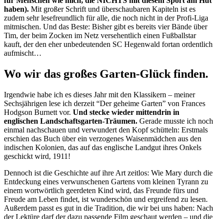
für Menschen wie mich, die NICHTS mit diesem Sport am Hut
haben).
Mit großer Schrift und überschaubaren Kapiteln ist es
zudem sehr lesefreundlich für alle, die noch nicht in der Profi-Liga
mitmischen. Und das Beste: Bisher gibt es bereits vier Bände über
Tim, der beim Zocken im Netz versehentlich einen Fußballstar
kauft, der den eher unbedeutenden SC Hegenwald fortan ordentlich
aufmischt…
Wo wir das großes Garten-Glück finden.
Irgendwie habe ich es dieses Jahr mit den Klassikern – meiner
Sechsjährigen lese ich derzeit “Der geheime Garten” von Frances
Hodgson Burnett vor.
Und stecke wieder mittendrin in
englischen Landschaftsgarten-Träumen.
Gerade musste ich noch
einmal nachschauen und verwundert den Kopf schütteln: Erstmals
erschien das Buch über ein verzogenes Waisenmädchen aus den
indischen Kolonien, das auf das englische Landgut ihres Onkels
geschickt wird, 1911!
Dennoch ist die Geschichte auf ihre Art zeitlos: Wie Mary durch die
Entdeckung eines verwunschenen Gartens vom kleinen Tyrann zu
einem wortwörtlich geerdeten Kind wird, das Freunde fürs und
Freude am Leben findet, ist wunderschön und ergreifend zu lesen.
Außerdem passt es gut in die Tradition, die wir bei uns haben: Nach
der Lektüre darf der dazu passende Film geschaut werden – und die