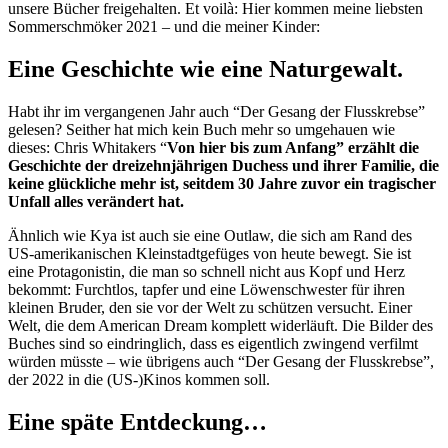
unsere Bücher freigehalten. Et voilà: Hier kommen meine liebsten
Sommerschmöker 2021 – und die meiner Kinder:
Eine Geschichte wie eine Naturgewalt.
Habt ihr im vergangenen Jahr auch “Der Gesang der Flusskrebse”
gelesen? Seither hat mich kein Buch mehr so umgehauen wie
dieses: Chris Whitakers “
Von hier bis zum Anfang” erzählt die
Geschichte der dreizehnjährigen Duchess und ihrer Familie, die
keine glückliche mehr ist, seitdem 30 Jahre zuvor ein tragischer
Unfall alles verändert hat.
Ähnlich wie Kya ist auch sie eine Outlaw, die sich am Rand des
US-amerikanischen Kleinstadtgefüges von heute bewegt. Sie ist
eine Protagonistin, die man so schnell nicht aus Kopf und Herz
bekommt: Furchtlos, tapfer und eine Löwenschwester für ihren
kleinen Bruder, den sie vor der Welt zu schützen versucht. Einer
Welt, die dem American Dream komplett widerläuft. Die Bilder des
Buches sind so eindringlich, dass es eigentlich zwingend verfilmt
würden müsste – wie übrigens auch “Der Gesang der Flusskrebse”,
der 2022 in die (US-)Kinos kommen soll.
Eine späte Entdeckung…