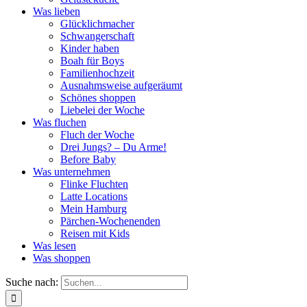
Was lieben
Glücklichmacher
Schwangerschaft
Kinder haben
Boah für Boys
Familienhochzeit
Ausnahmsweise aufgeräumt
Schönes shoppen
Liebelei der Woche
Was fluchen
Fluch der Woche
Drei Jungs? – Du Arme!
Before Baby
Was unternehmen
Flinke Fluchten
Latte Locations
Mein Hamburg
Pärchen-Wochenenden
Reisen mit Kids
Was lesen
Was shoppen
Suche nach: