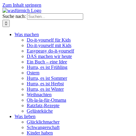
Zum Inhalt springen
Suche nach:
Was machen
Do-it-yourself für Kids
Do-it-yourself mit Kids
Easypeasy do-it-yourself
DAS machen wir heute
Ein Buch – eine Idee
Hurra, es ist Frühling
Ostern
Hurra, es ist Sommer
Hurra, es ist Herbst
Hurra, es ist Winter
Weihnachten
Oh-la-la-für-Omama
Ratzfatz-Rezepte
Gelüsteküche
Was lieben
Glücklichmacher
Schwangerschaft
Kinder haben