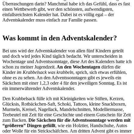
Überraschungen darin? Manchmal habe ich das Gefühl, dass es fast
einen Wettbewerb gibt, wer den schönsten, aufwendigsten,
einfallsreichsten Kalender hat. Dabei ist es völlig egal – der
Adventskalender muss einfach zur Familie passen.
Was kommt in den Adventskalender?
Bei uns wird der Adventskalender von allen fünf Kindern geteilt
und doch wird jedes Kind täglich bedacht. Wir unterscheiden in
Wochentage und Adventssonntage, diese Art des Kalenders hatte ich
schon zu meiner Jugendzeit.
An den Wochentagen
dürfen die
Kinder
im Krabbelsack was krabbeln
, sprich, sich etwas erfühlen,
ohne es zu sehen. An den Adventssonntagen gibt es jeweils ein
Säckchen mit einer 1,2,3 oder 4 für den jeweiligen Sonntag. Es ist
ein immerwährender Adventskalender.
Den Krabbelsack fülle ich mit Kleinigkeiten wie Stiften, Kerzen,
Glücksis, Rotbäckchen-Saft, Schoki, Tattoos, kleine Snackboxen,
Murmeln, Kreisel, Nagellack, Mandelschnitten, Modelliermasse,
Teebeutel mit Zeit für eine Geschichte und einem Gutschein für Zeit
zum Backen.
Die Säckchen für die Adventssonntage werden mit
“größeren” Dingen gefüllt
, wie ein Holztier, Handschuhe, Autos
oder Wolle für ein Strickschäfchen. Am dritten Advent gibt es immer