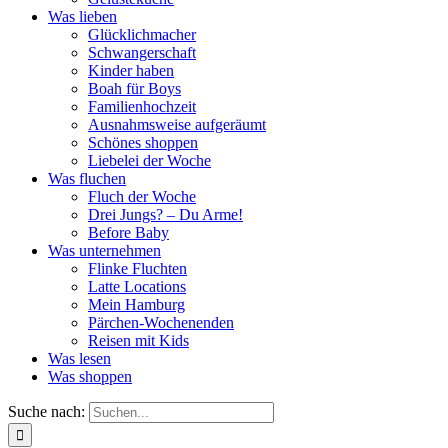
Was lieben
Glücklichmacher
Schwangerschaft
Kinder haben
Boah für Boys
Familienhochzeit
Ausnahmsweise aufgeräumt
Schönes shoppen
Liebelei der Woche
Was fluchen
Fluch der Woche
Drei Jungs? – Du Arme!
Before Baby
Was unternehmen
Flinke Fluchten
Latte Locations
Mein Hamburg
Pärchen-Wochenenden
Reisen mit Kids
Was lesen
Was shoppen
Suche nach: