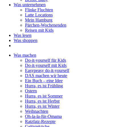
Was unternehmen
Flinke Fluchten
Latte Locations
Mein Hamburg
Pärchen-Wochenenden
Reisen mit Kids
Was lesen
Was shoppen
Was machen
Do-it-yourself für Kids
Do-it-yourself mit Kids
Easypeasy do-it-yourself
DAS machen wir heute
Ein Buch – eine Idee
Hurra, es ist Frühling
Ostern
Hurra, es ist Sommer
Hurra, es ist Herbst
Hurra, es ist Winter
Weihnachten
Oh-la-la-für-Omama
Ratzfatz-Rezepte
Gelüsteküche