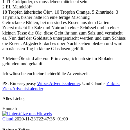
1 TL Goldpuder, es muss lebensmittelecht sein
2 EL Mandelöl*
18 Tropfen ätherische Öle*, 10 Tropfen Orange, 5 Zimtrinde, 3
Thymian, bisher hatte ich eine fertige Mischung
Getrocknete Blüten, bei mir sind es Rosen aus dem Garten
Zuerst mischt ihr Salz und Natron in einer Schüssel und in einer
kleinen Tasse die Öle, diese Gebt ihr nun zum Salz und vermischt
es. Nun darf der Goldstaub untergemischt werden und zum Schluss
die Rosen. Abgedeckt darf es über Nacht stehen bleiben und wird
am nächsten Tag in kleine Glasdosen gefüllt.
* Meine Öle sind alle von Primavera, ich hab sie im Bioladen
gefunden und gekauft.
Ich wünsche euch eine lichterfüllte Adventszeit.
PS. Ein easypeasy
Witze-Adventskalender
. Und Claudis
Zirkus-
Zieh-Adventskalender
.
Alles Liebe,
Hannah
Claudi
2020-11-23T22:47:35+01:00