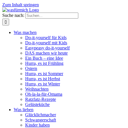
Zum Inhalt springen
Suche nach:
Was machen
Do-it-yourself für Kids
Do-it-yourself mit Kids
Easypeasy do-it-yourself
DAS machen wir heute
Ein Buch – eine Idee
Hurra, es ist Frühling
Ostern
Hurra, es ist Sommer
Hurra, es ist Herbst
Hurra, es ist Winter
Weihnachten
Oh-la-la-für-Omama
Ratzfatz-Rezepte
Gelüsteküche
Was lieben
Glücklichmacher
Schwangerschaft
Kinder haben