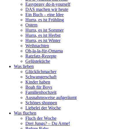
Easypeasy do-it-yourself
DAS machen wir heute
Ein Buch – eine Idee
Hurra, es ist Frühling
Ostern
Hurra, es ist Sommer
Hurra, es ist Herbst
Hurra, es ist Winter
Weihnachten
Oh-la-la-für-Omama
Ratzfatz-Rezepte
Gelüsteküche
Was lieben
Glücklichmacher
Schwangerschaft
Kinder haben
Boah für Boys
Familienhochzeit
Ausnahmsweise aufgeräumt
Schönes shoppen
Liebelei der Woche
Was fluchen
Fluch der Woche
Drei Jungs? – Du Arme!
Before Baby