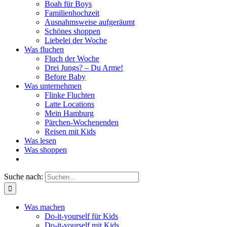
Boah für Boys
Familienhochzeit
Ausnahmsweise aufgeräumt
Schönes shoppen
Liebelei der Woche
Was fluchen
Fluch der Woche
Drei Jungs? – Du Arme!
Before Baby
Was unternehmen
Flinke Fluchten
Latte Locations
Mein Hamburg
Pärchen-Wochenenden
Reisen mit Kids
Was lesen
Was shoppen
Suche nach:
Was machen
Do-it-yourself für Kids
Do-it-yourself mit Kids