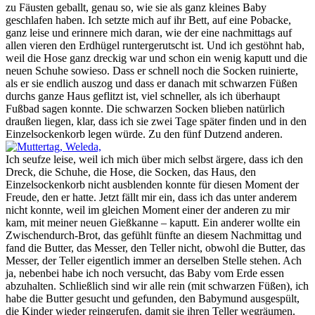
zu Fäusten geballt, genau so, wie sie als ganz kleines Baby
geschlafen haben. Ich setzte mich auf ihr Bett, auf eine Pobacke,
ganz leise und erinnere mich daran, wie der eine nachmittags auf
allen vieren den Erdhügel runtergerutscht ist. Und ich gestöhnt hab,
weil die Hose ganz dreckig war und schon ein wenig kaputt und die
neuen Schuhe sowieso. Dass er schnell noch die Socken ruinierte,
als er sie endlich auszog und dass er danach mit schwarzen Füßen
durchs ganze Haus geflitzt ist, viel schneller, als ich überhaupt
Fußbad sagen konnte. Die schwarzen Socken blieben natürlich
draußen liegen, klar, dass ich sie zwei Tage später finden und in den
Einzelsockenkorb legen würde. Zu den fünf Dutzend anderen.
Ich seufze leise, weil ich mich über mich selbst ärgere, dass ich den
Dreck, die Schuhe, die Hose, die Socken, das Haus, den
Einzelsockenkorb nicht ausblenden konnte für diesen Moment der
Freude, den er hatte. Jetzt fällt mir ein, dass ich das unter anderem
nicht konnte, weil im gleichen Moment einer der anderen zu mir
kam, mit meiner neuen Gießkanne – kaputt. Ein anderer wollte ein
Zwischendurch-Brot, das gefühlt fünfte an diesem Nachmittag und
fand die Butter, das Messer, den Teller nicht, obwohl die Butter, das
Messer, der Teller eigentlich immer an derselben Stelle stehen. Ach
ja, nebenbei habe ich noch versucht, das Baby vom Erde essen
abzuhalten. Schließlich sind wir alle rein (mit schwarzen Füßen), ich
habe die Butter gesucht und gefunden, den Babymund ausgespült,
die Kinder wieder reingerufen, damit sie ihren Teller wegräumen.