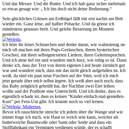
Und das Messer. Und die Butter. Und ich hab ganz sicher mehrmals
so etwas gesagt wie: „ Ich bin doch nicht deine Bedienung.“
Sein glückliches Grinsen am Erdhügel fällt mir erst nachts am Bett
wieder ein. Ganz leise, auf halber Pobacke. Und da grinse ich
mindestens genauso breit. Und gelobe Besserung im Moment
genießen.
Ich höre ihr leises Schnarchen und denke daran, wie wahnsinnig sie
mich oft machen mit ihren Pups-Geräuschen, ihrem hysterischen
Geschrei, mit ihren selbstgetexteten Liedern, ihren Geheimsprachen.
Und ich atme tief ein und wundere mich kurz, wie ruhig es ist. Dann
denke ich, dass der Text von ihrem eigenen Lied heute ziemlich gut
war und wundere mich, dass mir das nicht gleich aufgefallen ist. Ich
weiß, da sind ein paar neue Furchen auf der Stirn, weil ich mich
jetzt gerade über mich selbst ärgere. Ich weiß aber auch noch, dass
das Baby zeitgleich gebrüllt hat, der Nachbar zwei Eier leihen
wollte und der Postbote eine Unterschrift. Und ich denke, dass es
eigentlich schade ist, dass es keinen “Kinder-einfach-mal-genießen-
Kurs” per Fern-Uni gibt. Ich könnte noch so viel lernen.
Bevor ich rauschleiche streiche ich jedem über die Wange und wie
immer frage ich mich, wie Haut so weich sein kann, weicher als
butterweiche Baumwolle oder Samt oder Seide und dass ein
Stofffabrikant ein Vermögen verdienen würde, der es schafft