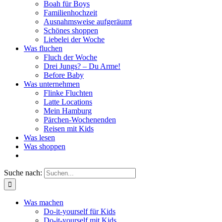
Boah für Boys
Familienhochzeit
Ausnahmsweise aufgeräumt
Schönes shoppen
Liebelei der Woche
Was fluchen
Fluch der Woche
Drei Jungs? – Du Arme!
Before Baby
Was unternehmen
Flinke Fluchten
Latte Locations
Mein Hamburg
Pärchen-Wochenenden
Reisen mit Kids
Was lesen
Was shoppen
Suche nach:
Was machen
Do-it-yourself für Kids
Do-it-yourself mit Kids