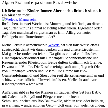
Alge, er Fisch und es passt kaum Reis dazwischen.
Ich liebe meine Kinder. Immer. Aber nachts liebe ich sie noch
ein bisschen mehr.
Ihr Lieben, in zwei Wochen ist Muttertag und ich finde, an diesem
Tag dürfen wir uns einmal so richtig selbst feiern. Eigentlich jeden
Tag, aber manchmal vergisst man es ja im Alltag vor lauter
Erdhügeln und Butterbroten, oder?
Meine liebste Kosmetikmarke
Weleda
hat sich tollerweise etwas
ausgedacht, damit wir daran denken uns und unsere Liebsten im
Mai ganz besonders zu feiern. Da gibt es einmal ein hübsches
Granatapfel-Verwöhnset mit Granatapfel Schönheitsdusche und
Regenerierender Pflegelotion. Beide duften köstlich nach Orange,
Davana und Vanille. Die Dusche reinigt sanft und pflegt mit Ölen
von Granatapfelkernen und Sesam. Die Creme mit Bio-
Granatapfelsamenöl und Sheabutter regt die Zellerneuerung an und
schützt vor schädlichen Umwelteinflüssen. Vielleicht auch vor
Kindergeschrei – wer weiß.
Außerdem gibt es für die Kleinen ein zauberhaftes Set fürs Baby,
mit Calendula Babyöl und Pflegecreme und einem
Schmusepüppchen aus Bio-Baumwolle, nicht in rosa oder hellblau,
in warmem, wunderschönen Gelb – bloß einer von vielen Gründen,