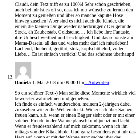
Claudi, dein Text trifft es zu 100%! Sehr schön geschrieben,
auch bei mir ist es oft so, dass ich mir wünsche zu lernen den
Moment zu genießen und über so manche kaputte Hose
hinweg zusehen! Aber sind es nicht auch die Kinder, die
einem die kleinen Dinge wieder näherbringen? Der gefunde
Stock, äh Zauberstab, Goldsteine,… Ich liebe ihre Fantasie,
ihre Unbeschwertheit und Leichtigkeit. Und das schönste am
Mama-Dasein, all das und vieles mehr darf ich miterleben!
Lachend, fluchend, gerührt, stolz, kopfschüttelnd, voller
Liebe… Es ist einfach verrückt! Und das schönste überhaupt!
Daniela
1. Mai 2018 um 09:00 Uhr
- Antworten
So ein schöner Text:-) Man sollte diese Momente wirklich viel
bewusster wahrnehmen und genießen.
Ich finde es einfach wunderschön, meinem 2-jährigen dabei
zuzusehen wie er die Welt entdeckt. Wie er sich über Sachen
freuen kann, z.b. wenn er einen Bagger sieht oder er mit einer
solchen Freude in der Wanne planscht und juchzt und lacht.
Wenn er freudestrahlend auf mich zukommt, wenn ich ihn
mittags von der Kita abhole. Und ganz besonders geht mir das
Herz auf, wenn er mit der Wange ganz sachte über das