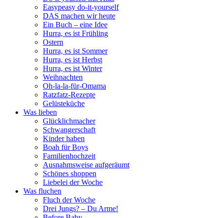
Easypeasy do-it-yourself
DAS machen wir heute
Ein Buch – eine Idee
Hurra, es ist Frühling
Ostern
Hurra, es ist Sommer
Hurra, es ist Herbst
Hurra, es ist Winter
Weihnachten
Oh-la-la-für-Omama
Ratzfatz-Rezepte
Gelüsteküche
Was lieben
Glücklichmacher
Schwangerschaft
Kinder haben
Boah für Boys
Familienhochzeit
Ausnahmsweise aufgeräumt
Schönes shoppen
Liebelei der Woche
Was fluchen
Fluch der Woche
Drei Jungs? – Du Arme!
Before Baby