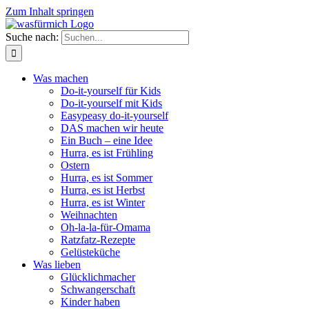
Zum Inhalt springen
Suche nach:
Was machen
Do-it-yourself für Kids
Do-it-yourself mit Kids
Easypeasy do-it-yourself
DAS machen wir heute
Ein Buch – eine Idee
Hurra, es ist Frühling
Ostern
Hurra, es ist Sommer
Hurra, es ist Herbst
Hurra, es ist Winter
Weihnachten
Oh-la-la-für-Omama
Ratzfatz-Rezepte
Gelüsteküche
Was lieben
Glücklichmacher
Schwangerschaft
Kinder haben