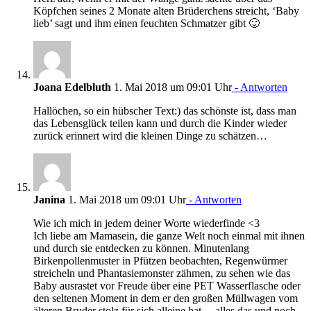
Köpfchen seines 2 Monate alten Brüderchens streicht, ‘Baby
lieb’ sagt und ihm einen feuchten Schmatzer gibt 🙂
Joana Edelbluth
1. Mai 2018 um 09:01 Uhr
- Antworten
Hallöchen, so ein hübscher Text:) das schönste ist, dass man
das Lebensglück teilen kann und durch die Kinder wieder
zurück erinnert wird die kleinen Dinge zu schätzen…
Janina
1. Mai 2018 um 09:01 Uhr
- Antworten
Wie ich mich in jedem deiner Worte wiederfinde <3
Ich liebe am Mamasein, die ganze Welt noch einmal mit ihnen
und durch sie entdecken zu können. Minutenlang
Birkenpollenmuster in Pfützen beobachten, Regenwürmer
streicheln und Phantasiemonster zähmen, zu sehen wie das
Baby ausrastet vor Freude über eine PET Wasserflasche oder
den seltenen Moment in dem er den großen Müllwagen vom
älteren Bruder stolz für sich alleine hat… alles das und noch