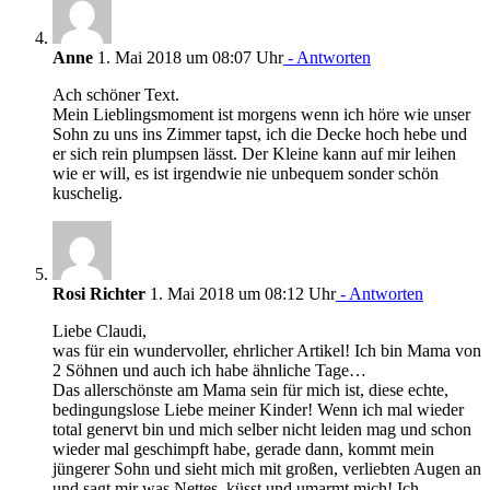
Anne
1. Mai 2018 um 08:07 Uhr
- Antworten
Ach schöner Text.
Mein Lieblingsmoment ist morgens wenn ich höre wie unser
Sohn zu uns ins Zimmer tapst, ich die Decke hoch hebe und
er sich rein plumpsen lässt. Der Kleine kann auf mir leihen
wie er will, es ist irgendwie nie unbequem sonder schön
kuschelig.
Rosi Richter
1. Mai 2018 um 08:12 Uhr
- Antworten
Liebe Claudi,
was für ein wundervoller, ehrlicher Artikel! Ich bin Mama von
2 Söhnen und auch ich habe ähnliche Tage…
Das allerschönste am Mama sein für mich ist, diese echte,
bedingungslose Liebe meiner Kinder! Wenn ich mal wieder
total genervt bin und mich selber nicht leiden mag und schon
wieder mal geschimpft habe, gerade dann, kommt mein
jüngerer Sohn und sieht mich mit großen, verliebten Augen an
und sagt mir was Nettes, küsst und umarmt mich! Ich