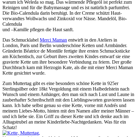
warum ich Weleda so mag. Das wärmende Pflegeöl ist perfekt zum
Reinigen und für die Babymassage und es ist natürlich parfumfrei.
Die Bio-Calendula darin beruhigt. In der Creme schützt Haut-
verwandtes Wollwachs und Zinkoxid vor Nässe. Mandelöl, Bio-
Calendula
und –Kamille pflegen die Haut sanft.
Das Schmucklabel
Merci Maman
entwirft in den Ateliers in
London, Paris und Berlin wunderschöne Ketten und Armbänder.
Gründerin Béatrice de Montille fertigte ihre ersten Schmuckstücke
am Küchentisch, zur Geburt ihres zweiten Kindes entwarf sie eine
gravierte Kette um ihre besondere Verbindung zu feiern. Der große
Durchbrach kam mit Herzogin Kate, als die mit einer Merci Maman
Kette gesichtet wurde.
Zum Muttertag gibt es eine besonders schöne Kette in 925er
Sterlingsilber oder 18kt Vergoldung mit einem Halbedelstein nach
Wunsch und einem Anhänger, den man sich nach Lust und Laune in
zauberhafter Schreibschrift mit den Lieblingsworten gravieren lassen
kann. Ich habe selbst genau so eine Kette, vorne mit Andrés und
meinem Liebes-Motto, hinten mit den Namen aller meiner Männer –
und ich liebe sie. Ein Griff zu dieser Kette und ich denke auch im
Alltagstrubel an meine Kinderliebe-Nachtgedanken. Was für ein
Schatz!