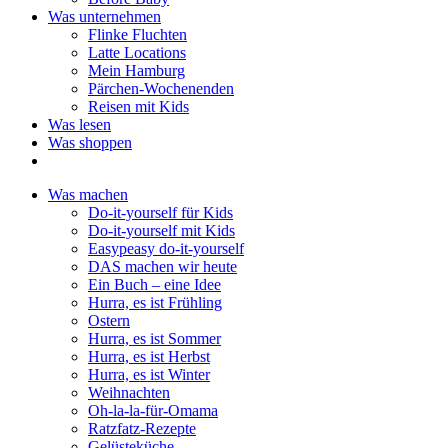
Was unternehmen
Flinke Fluchten
Latte Locations
Mein Hamburg
Pärchen-Wochenenden
Reisen mit Kids
Was lesen
Was shoppen
Was machen
Do-it-yourself für Kids
Do-it-yourself mit Kids
Easypeasy do-it-yourself
DAS machen wir heute
Ein Buch – eine Idee
Hurra, es ist Frühling
Ostern
Hurra, es ist Sommer
Hurra, es ist Herbst
Hurra, es ist Winter
Weihnachten
Oh-la-la-für-Omama
Ratzfatz-Rezepte
Gelüsteküche