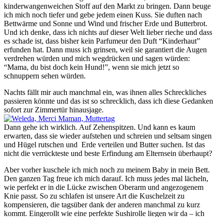
kinderwangenweichen Stoff auf den Markt zu bringen. Dann beuge
ich mich noch tiefer und gebe jedem einen Kuss. Sie duften nach
Bettwärme und Sonne und Wind und frischer Erde und Butterbrot.
Und ich denke, dass ich nichts auf dieser Welt lieber rieche und dass
es schade ist, dass bisher kein Parfumeur den Duft “Kinderhaut”
erfunden hat. Dann muss ich grinsen, weil sie garantiert die Augen
verdrehen würden und mich wegdrücken und sagen würden:
“Mama, du bist doch kein Hund!”, wenn sie mich jetzt so
schnuppern sehen würden.
Nachts fällt mir auch manchmal ein, was ihnen alles Schreckliches
passieren könnte und das ist so schrecklich, dass ich diese Gedanken
sofort zur Zimmertür hinausjage.
Dann gehe ich wirklich. Auf Zehenspitzen. Und kann es kaum
erwarten, dass sie wieder aufstehen und schreien und seltsam singen
und Hügel rutschen und Erde verteilen und Butter suchen. Ist das
nicht die verrückteste und beste Erfindung am Elternsein überhaupt?
Aber vorher kuschele ich mich noch zu meinem Baby in mein Bett.
Den ganzen Tag freue ich mich darauf. Ich muss jedes mal lächeln,
wie perfekt er in die Lücke zwischen Oberarm und angezogenem
Knie passt. So zu schlafen ist unsere Art die Kuschelzeit zu
kompensieren, die tagsüber dank der anderen manchmal zu kurz
kommt. Eingerollt wie eine perfekte Sushirolle liegen wir da – ich