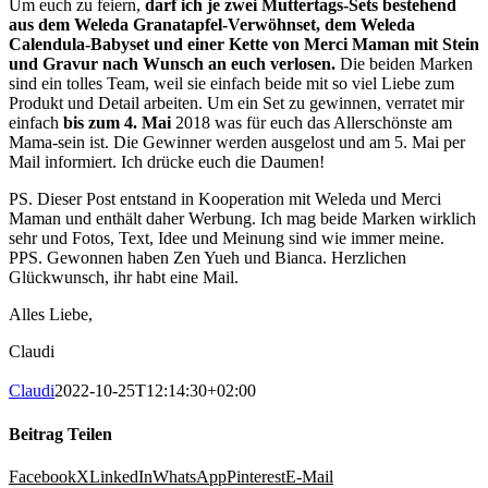
Um euch zu feiern,
darf ich je zwei Muttertags-Sets bestehend
aus dem Weleda Granatapfel-Verwöhnset, dem Weleda
Calendula-Babyset und einer Kette von Merci Maman mit Stein
und Gravur nach Wunsch an euch verlosen.
Die beiden Marken
sind ein tolles Team, weil sie einfach beide mit so viel Liebe zum
Produkt und Detail arbeiten. Um ein Set zu gewinnen, verratet mir
einfach
bis zum 4. Mai
2018 was für euch das Allerschönste am
Mama-sein ist. Die Gewinner werden ausgelost und am 5. Mai per
Mail informiert. Ich drücke euch die Daumen!
PS. Dieser Post entstand in Kooperation mit Weleda und Merci
Maman und enthält daher Werbung. Ich mag beide Marken wirklich
sehr und Fotos, Text, Idee und Meinung sind wie immer meine.
PPS. Gewonnen haben Zen Yueh und Bianca. Herzlichen
Glückwunsch, ihr habt eine Mail.
Alles Liebe,
Claudi
Claudi
2022-10-25T12:14:30+02:00
Beitrag Teilen
Facebook
X
LinkedIn
WhatsApp
Pinterest
E-Mail