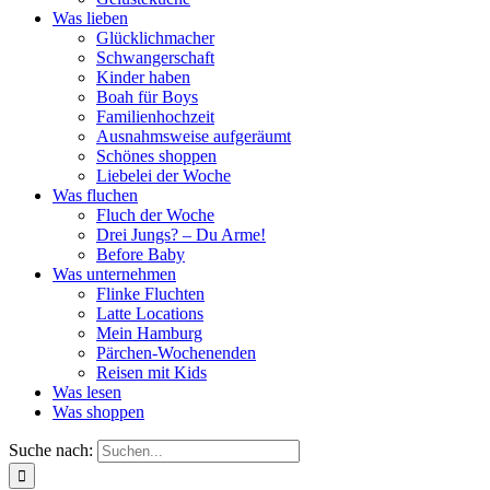
Was lieben
Glücklichmacher
Schwangerschaft
Kinder haben
Boah für Boys
Familienhochzeit
Ausnahmsweise aufgeräumt
Schönes shoppen
Liebelei der Woche
Was fluchen
Fluch der Woche
Drei Jungs? – Du Arme!
Before Baby
Was unternehmen
Flinke Fluchten
Latte Locations
Mein Hamburg
Pärchen-Wochenenden
Reisen mit Kids
Was lesen
Was shoppen
Suche nach: