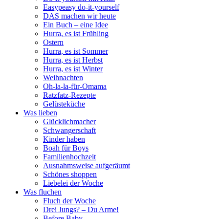
Easypeasy do-it-yourself
DAS machen wir heute
Ein Buch – eine Idee
Hurra, es ist Frühling
Ostern
Hurra, es ist Sommer
Hurra, es ist Herbst
Hurra, es ist Winter
Weihnachten
Oh-la-la-für-Omama
Ratzfatz-Rezepte
Gelüsteküche
Was lieben
Glücklichmacher
Schwangerschaft
Kinder haben
Boah für Boys
Familienhochzeit
Ausnahmsweise aufgeräumt
Schönes shoppen
Liebelei der Woche
Was fluchen
Fluch der Woche
Drei Jungs? – Du Arme!
Before Baby