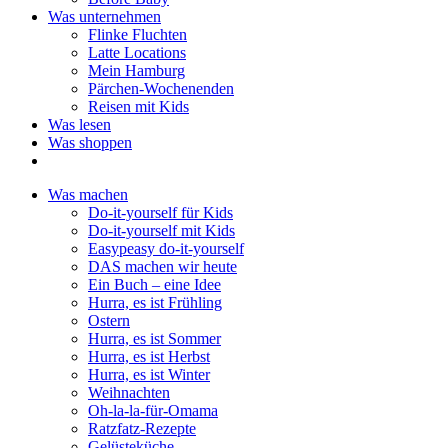
Was unternehmen
Flinke Fluchten
Latte Locations
Mein Hamburg
Pärchen-Wochenenden
Reisen mit Kids
Was lesen
Was shoppen
Was machen
Do-it-yourself für Kids
Do-it-yourself mit Kids
Easypeasy do-it-yourself
DAS machen wir heute
Ein Buch – eine Idee
Hurra, es ist Frühling
Ostern
Hurra, es ist Sommer
Hurra, es ist Herbst
Hurra, es ist Winter
Weihnachten
Oh-la-la-für-Omama
Ratzfatz-Rezepte
Gelüsteküche