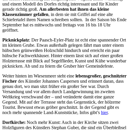
und einem Modell des Dorfes richtig interessant und für Kinder
gerade richtig groß.
Am allerbesten hat ihnen das kleine
Klassenzimmer gefallen
, in dem sie mit Griffel auf eine alte
Schiefertafel ihren Namen schreiben sollten. In der Saison bis Ende
September hat es mittwochs und freitags von 16 bis 18 Uhr
geöffnet.
Picknickplatz
: Der Paasch-Eyler-Platz ist echt eine spannender Ort
im kleinen Grube. Etwas außerhalb gelegen fährt man unter einem
hübschen grünweißen Holzschild hindurch und erreicht ein paar
hübsche Fachwerkhäuser. Hinter einem lässt sich auf einer großen
Holzterrasse mit Blick auf Segelflieder, Kunst und Kühe wunderbar
picknicken. Ab und zu feiern die Gruber hier Gemeindefeste.
Weiter hinten im Wiesenmeer steht eine
lebensgroßer, geschnitzter
Fischer
des Künstler Johannes Caspersen und erinnert daran, dass
genau dort, wo man sitzt früher ein großer See war. Durch
Versandung und vor allem durch Landgewinnung im zweiten
Weltkrieg verschwand der – und veränderte damit eine ganze
Gegend. Mit auf der Terrasse steht das Gegenstück, der hölzerne
Tourist. Bewusst etwas gröber geschnitzt. In der Gegend gibt es
noch mehr spannende Land-Kunststücke, Infos gibt’s
hier
.
Dorfkirche:
Noch mehr Kunst: Auch in der Kirche sitzen zwei
Holzfiguren des Künstlers Stephan Guber, die sind ein Überbleibsel