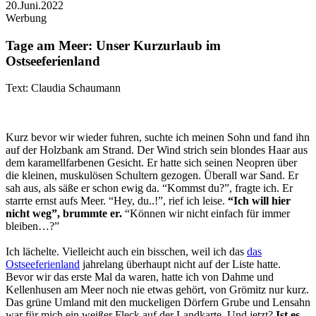
20.Juni.2022
Werbung
Tage am Meer: Unser Kurzurlaub im
Ostseeferienland
Text: Claudia Schaumann
Kurz bevor wir wieder fuhren, suchte ich meinen Sohn und fand ihn
auf der Holzbank am Strand. Der Wind strich sein blondes Haar aus
dem karamellfarbenen Gesicht. Er hatte sich seinen Neopren über
die kleinen, muskulösen Schultern gezogen. Überall war Sand. Er
sah aus, als säße er schon ewig da. “Kommst du?”, fragte ich. Er
starrte ernst aufs Meer. “Hey, du..!”, rief ich leise.
“Ich will hier
nicht weg”, brummte er.
“Können wir nicht einfach für immer
bleiben…?”
Ich lächelte. Vielleicht auch ein bisschen, weil ich das
das
Ostseeferienland
jahrelang überhaupt nicht auf der Liste hatte.
Bevor wir das erste Mal da waren, hatte ich von Dahme und
Kellenhusen am Meer noch nie etwas gehört, von Grömitz nur kurz.
Das grüne Umland mit den muckeligen Dörfern Grube und Lensahn
war für mich ein weißer Fleck auf der Landkarte. Und jetzt?
Ist es