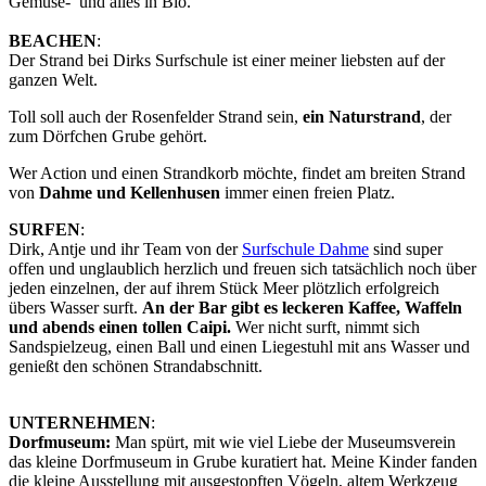
Gemüse- und alles in Bio.
BEACHEN
:
Der Strand bei Dirks Surfschule ist einer meiner liebsten auf der
ganzen Welt.
Toll soll auch der Rosenfelder Strand sein,
ein Naturstrand
, der
zum Dörfchen Grube gehört.
Wer Action und einen Strandkorb möchte, findet am breiten Strand
von
Dahme und Kellenhusen
immer einen freien Platz.
SURFEN
:
Dirk, Antje und ihr Team von der
Surfschule Dahme
sind super
offen und unglaublich herzlich und freuen sich tatsächlich noch über
jeden einzelnen, der auf ihrem Stück Meer plötzlich erfolgreich
übers Wasser surft.
An der Bar gibt es leckeren Kaffee, Waffeln
und abends einen tollen Caipi.
Wer nicht surft, nimmt sich
Sandspielzeug, einen Ball und einen Liegestuhl mit ans Wasser und
genießt den schönen Strandabschnitt.
UNTERNEHMEN
:
Dorfmuseum:
Man spürt, mit wie viel Liebe der Museumsverein
das kleine Dorfmuseum in Grube kuratiert hat. Meine Kinder fanden
die kleine Ausstellung mit ausgestopften Vögeln, altem Werkzeug