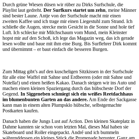
Durch grüne Wiesen düsen wir rüber zu Dirks Surfschule, die
Playlist laut gedreht.
Der Surfkurs startet um zehn
, meine Männer
sind bester Laune. Antje von der Surfschule macht mir einen
zweiten Kaffee und ich trage mir einen Liegestuhl zum Strand. Ich
schließe die Augen, strecke mein Gesicht in die Sonne und hole tief
Luft. Ich schlecke mir Milchschaum vom Mund, mein Kleinster
hopst mir auf den Schoß, ich lege das Magazin weg, das ich gerade
lesen wollte und baue mit ihm eine Burg. Bis Surflehrer Dirk kommt
und übernimmt – er baut einfach die besseren Burgen.
Zum Mittag gibt’s auf den kuscheligen Sitzkissen in der Surfschule
für alle eine Waffel mit Sahne und Erdbeeren (oder mit Sahne und
Nutella!) und einen heißen Kakao. Danach steigen wir ins Auto und
machen einen kleinen Spaziergang durch das hübscheste Dorf der
Gegend.
In Siggeneben schmiegt sich ein weißes Reetdachhaus
im blumenbunten Garten an das andere.
Am Ende der Sackgasse
kann man in einem alten Plumpsklo hübsche, selbstgemachte
Postkarten kaufen.
Danach haben die Jungs Lust auf Action. Den kleinen Skateplatz in
Dahme kannten sie schon vom letzten Mal, dieses Mal haben sie
Skateboard und Roller eingepackt. André und ich bummeln
währenddessen ein kleines Stück die Promenade herunter. Ganz am