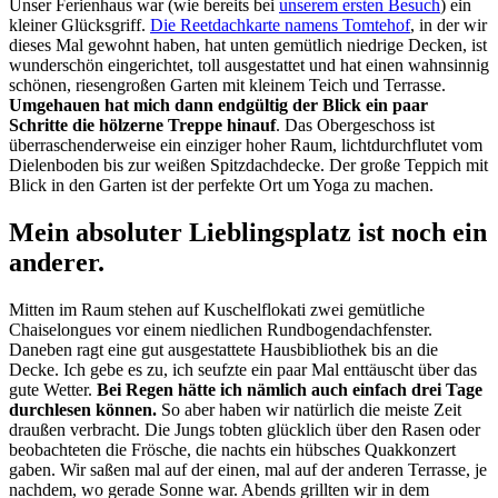
Unser Ferienhaus war (wie bereits bei
unserem ersten Besuch
) ein
kleiner Glücksgriff.
Die Reetdachkarte namens Tomtehof
, in der wir
dieses Mal gewohnt haben, hat unten gemütlich niedrige Decken, ist
wunderschön eingerichtet, toll ausgestattet und hat einen wahnsinnig
schönen, riesengroßen Garten mit kleinem Teich und Terrasse.
Umgehauen hat mich dann endgültig der Blick ein paar
Schritte die hölzerne Treppe hinauf
. Das Obergeschoss ist
überraschenderweise ein einziger hoher Raum, lichtdurchflutet vom
Dielenboden bis zur weißen Spitzdachdecke. Der große Teppich mit
Blick in den Garten ist der perfekte Ort um Yoga zu machen.
Mein absoluter Lieblingsplatz ist noch ein
anderer.
Mitten im Raum stehen auf Kuschelflokati zwei gemütliche
Chaiselongues vor einem niedlichen Rundbogendachfenster.
Daneben ragt eine gut ausgestattete Hausbibliothek bis an die
Decke. Ich gebe es zu, ich seufzte ein paar Mal enttäuscht über das
gute Wetter.
Bei Regen hätte ich nämlich auch einfach drei Tage
durchlesen können.
So aber haben wir natürlich die meiste Zeit
draußen verbracht. Die Jungs tobten glücklich über den Rasen oder
beobachteten die Frösche, die nachts ein hübsches Quakkonzert
gaben. Wir saßen mal auf der einen, mal auf der anderen Terrasse, je
nachdem, wo gerade Sonne war. Abends grillten wir in dem