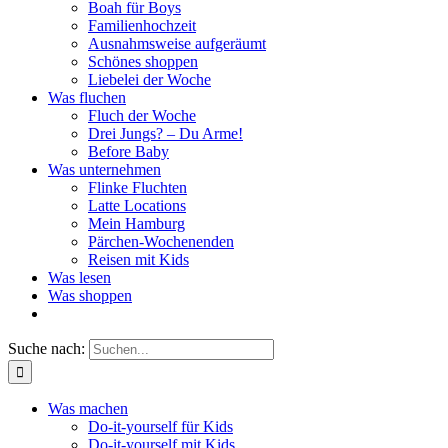
Boah für Boys
Familienhochzeit
Ausnahmsweise aufgeräumt
Schönes shoppen
Liebelei der Woche
Was fluchen
Fluch der Woche
Drei Jungs? – Du Arme!
Before Baby
Was unternehmen
Flinke Fluchten
Latte Locations
Mein Hamburg
Pärchen-Wochenenden
Reisen mit Kids
Was lesen
Was shoppen
Suche nach:
Was machen
Do-it-yourself für Kids
Do-it-yourself mit Kids