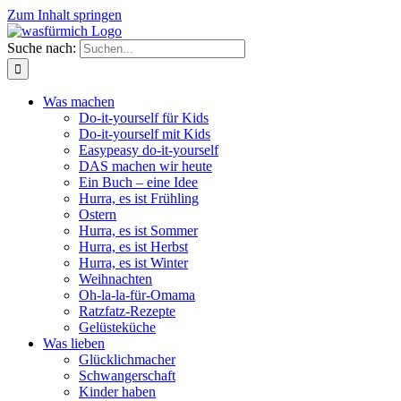
Zum Inhalt springen
Suche nach:
Was machen
Do-it-yourself für Kids
Do-it-yourself mit Kids
Easypeasy do-it-yourself
DAS machen wir heute
Ein Buch – eine Idee
Hurra, es ist Frühling
Ostern
Hurra, es ist Sommer
Hurra, es ist Herbst
Hurra, es ist Winter
Weihnachten
Oh-la-la-für-Omama
Ratzfatz-Rezepte
Gelüsteküche
Was lieben
Glücklichmacher
Schwangerschaft
Kinder haben