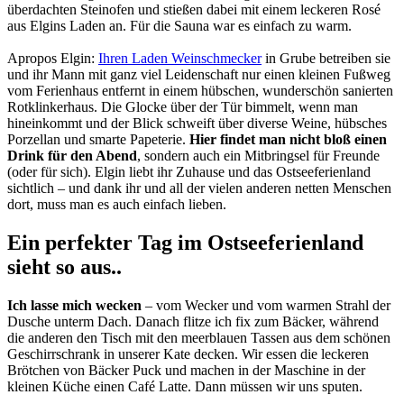
überdachten Steinofen und stießen dabei mit einem leckeren Rosé
aus Elgins Laden an. Für die Sauna war es einfach zu warm.
Apropos Elgin:
Ihren Laden Weinschmecker
in Grube betreiben sie
und ihr Mann mit ganz viel Leidenschaft nur einen kleinen Fußweg
vom Ferienhaus entfernt in einem hübschen, wunderschön sanierten
Rotklinkerhaus. Die Glocke über der Tür bimmelt, wenn man
hineinkommt und der Blick schweift über diverse Weine, hübsches
Porzellan und smarte Papeterie.
Hier findet man nicht bloß einen
Drink für den Abend
, sondern auch ein Mitbringsel für Freunde
(oder für sich). Elgin liebt ihr Zuhause und das Ostseeferienland
sichtlich – und dank ihr und all der vielen anderen netten Menschen
dort, muss man es auch einfach lieben.
Ein perfekter Tag im Ostseeferienland
sieht so aus..
Ich lasse mich wecken
– vom Wecker und vom warmen Strahl der
Dusche unterm Dach. Danach flitze ich fix zum Bäcker, während
die anderen den Tisch mit den meerblauen Tassen aus dem schönen
Geschirrschrank in unserer Kate decken. Wir essen die leckeren
Brötchen von Bäcker Puck und machen in der Maschine in der
kleinen Küche einen Café Latte. Dann müssen wir uns sputen.