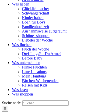
Was lieben
Glücklichmacher
Schwangerschaft
Kinder haben
Boah für Boys
Familienhochzeit
Ausnahmsweise aufgeräumt
Schönes shoppen
Liebelei der Woche
Was fluchen
Fluch der Woche
Drei Jungs? – Du Arme!
Before Baby
Was unternehmen
Flinke Fluchten
Latte Locations
Mein Hamburg
Pärchen-Wochenenden
Reisen mit Kids
Was lesen
Was shoppen
Suche nach: