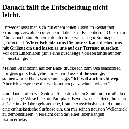
Danach fällt die Entscheidung nicht
leicht.
Entweder lässt man sich mit einem tollen Essen im Restaurant
Erholung verwöhnen oder beim Italiener in Kellenhusen. Oder man
fährt schnell zum Supermarkt, der tollerweise sogar Sonntags
geöffnet hat.
Wir entscheiden uns für unsere Kate, decken uns
mit Grillgut ein und lassen es uns auf der Terrasse gutgehen
.
Vor dem Einschlafen gibt’s eine kuschelige Vorlesestunde auf der
Chaiselounge.
Meinen Strandsohn auf der Bank drücke ich zum Ostseeabschied
übrigens ganz fest, gebe ihm einen Kuss auf die sandige,
sonnenwarme Haut, seufze und sage:
“Ich will auch nicht weg.
Aber ich verspreche dir, wir kommen ganz schnell wieder.“
Und dann laufen wir Seite an Seite durch den Sand und barfuß über
die pieksige Wiese bis zum Parkplatz. Bevor wir einsteigen, hopst er
auf die in die Jahre gekommene, braune Aussichtsbank und nimmt
eine enthusiastische Surfpose ein, um mir seinen neusten Wellentrick
zu demonstrieren. Vielleicht der Start einer lebenslangen
Sommerliebe.