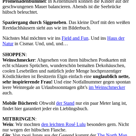
Promenadenbummel
: In Kellenhusen können die Kinder auf der
geschwungenen Mauer balancieren. Abends ist die Seebrücke
hübsch beleuchtet.
Spaziergang durch Siggeneben
. Das kleine Dorf mit den weißen
Reetdachhäusern sieht aus wie im Bilderbuch.
Nächstes Mal möchten wir ins
Field and Fun
. Und ins
Haus der
Natur
in Cismar. Und, und, und…
SHOPPEN
:
Weinschmecker
: Abgesehen von ihren hübschen Postkarten mit
echt schlauen Sprüchen, wunderschön bemalten Dekohäuschen,
coolen Lesebrillen und natürlich jeder Menge hochprozentiger
Köstlichkeiten ist Besitzerin Elgin einfach eine
unglaublich nette,
sehr inspirierende Frau!
Und eine Notfallnummer gegen spontan
leere Weinregale an Urlaubssonntagen gibt’s
im Weinschmecker
auch.
Mobile Bücherei:
Obwohl
der Stand
nur ein paar Meter lang ist,
findet hier garantiert jeder ein Lieblingsbuch.
MITBRINGEN
:
Wein
: Wir mochten
den leichten Rosé Lulu
besonders gern. Nicht
nur wegen der hübschen Flasche.
Gin
: Von zwei Jungs aus der Gegend kommt der
The North Man
.