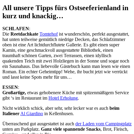
All unsere Tipps fürs Ostseeferienland in
kurz und knackig…
SCHLAFEN
:
Die
Reetdachkate
Tomtehof
ist wunderschön, perfekt ausgestattet,
hat unten teilweise gemütlich niedrige Decken, das Schlafzimmer
oben ist eine Art lichtdurchflutete Gallerie. Es gibt einen super
Kamin, eine geschmackvoll ausgestattete Bibliothek, einen
traumhaft schönen Garten, zwei Terrassen, einen idyllisch
quakenden Teich mit zwei Holzliegen in der Sonne und sogar noch
ein Saunahaus. Das liebevolle Gästebuch kann man lesen wie einen
Roman. Ein echter Geheimtipp! Wehe, ihr bucht jetzt wie verrückt
und lasst keine Spots mehr für uns…
ESSEN
:
Großartige,
etwas gehobenere Küche mit spitzenmäßigem Service
gibt ‘s im Restaurant im
Hotel Erholung
.
Nicht wirklich schick, aber sehr, sehr lecker war es auch
beim
Italiener
Al Giardino
in Kellenhusen.
Überraschend gut ausgestattet ist auch
der Laden vom Campingplatz
unten am Parkplatz.
Ganz viele spannende Snacks
, Brot, Fleisch,