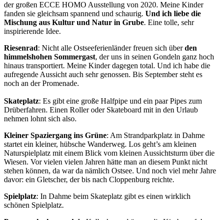
der großen ECCE HOMO Ausstellung von 2020. Meine Kinder
fanden sie gleichsam spannend und schaurig.
Und ich liebe die
Mischung aus Kultur und Natur in Grube
. Eine tolle, sehr
inspirierende Idee.
Riesenrad
: Nicht alle Ostseeferienländer freuen sich über
den
himmelshohen Sommergast
, der uns in seinen Gondeln ganz hoch
hinaus transportiert. Meine Kinder dagegen total. Und ich habe die
aufregende Aussicht auch sehr genossen. Bis September steht es
noch an der Promenade.
Skateplatz
: Es gibt eine große Halfpipe und ein paar Pipes zum
Drüberfahren. Einen Roller oder Skateboard mit in den Urlaub
nehmen lohnt sich also.
Kleiner Spaziergang ins Grüne
: Am Strandparkplatz in Dahme
startet ein kleiner, hübsche Wanderweg. Los geht’s am kleinen
Naturspielplatz mit einem Blick vom kleinen Aussichtsturm über die
Wiesen. Vor vielen vielen Jahren hätte man an diesem Punkt nicht
stehen können, da war da nämlich Ostsee. Und noch viel mehr Jahre
davor: ein Gletscher, der bis nach Cloppenburg reichte.
Spielplatz
: In Dahme beim Skateplatz gibt es einen wirklich
schönen Spielplatz.