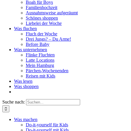
Boah für Boys
Familienhochzeit
Ausnahmsweise aufgeräumt
Schönes shoppen
Liebelei der Woche
Was fluchen
Fluch der Woche
Drei Jungs? – Du Arme!
Before Baby
Was unternehmen
Flinke Fluchten
Latte Locations
Mein Hamburg
Pärchen-Wochenenden
Reisen mit Kids
Was lesen
Was shoppen
Suche nach:
Was machen
Do-it-yourself für Kids
Do-it-yourself mit Kids