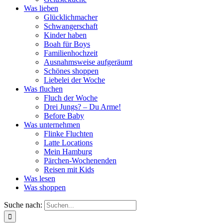
Was lieben
Glücklichmacher
Schwangerschaft
Kinder haben
Boah für Boys
Familienhochzeit
Ausnahmsweise aufgeräumt
Schönes shoppen
Liebelei der Woche
Was fluchen
Fluch der Woche
Drei Jungs? – Du Arme!
Before Baby
Was unternehmen
Flinke Fluchten
Latte Locations
Mein Hamburg
Pärchen-Wochenenden
Reisen mit Kids
Was lesen
Was shoppen
Suche nach: