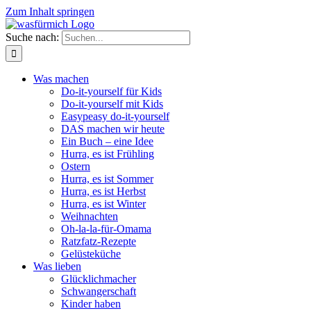
Zum Inhalt springen
Suche nach:
Was machen
Do-it-yourself für Kids
Do-it-yourself mit Kids
Easypeasy do-it-yourself
DAS machen wir heute
Ein Buch – eine Idee
Hurra, es ist Frühling
Ostern
Hurra, es ist Sommer
Hurra, es ist Herbst
Hurra, es ist Winter
Weihnachten
Oh-la-la-für-Omama
Ratzfatz-Rezepte
Gelüsteküche
Was lieben
Glücklichmacher
Schwangerschaft
Kinder haben