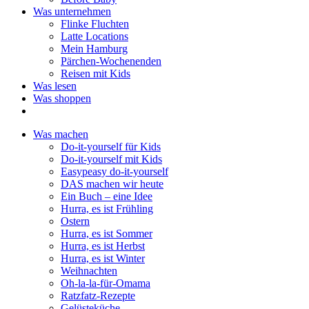
Was unternehmen
Flinke Fluchten
Latte Locations
Mein Hamburg
Pärchen-Wochenenden
Reisen mit Kids
Was lesen
Was shoppen
Was machen
Do-it-yourself für Kids
Do-it-yourself mit Kids
Easypeasy do-it-yourself
DAS machen wir heute
Ein Buch – eine Idee
Hurra, es ist Frühling
Ostern
Hurra, es ist Sommer
Hurra, es ist Herbst
Hurra, es ist Winter
Weihnachten
Oh-la-la-für-Omama
Ratzfatz-Rezepte
Gelüsteküche