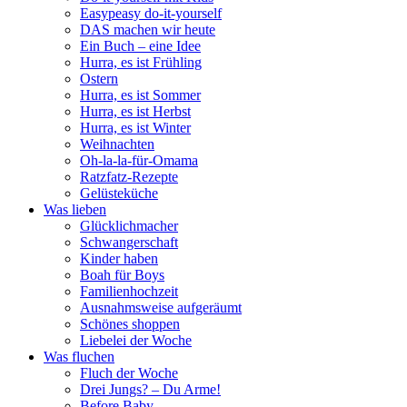
Easypeasy do-it-yourself
DAS machen wir heute
Ein Buch – eine Idee
Hurra, es ist Frühling
Ostern
Hurra, es ist Sommer
Hurra, es ist Herbst
Hurra, es ist Winter
Weihnachten
Oh-la-la-für-Omama
Ratzfatz-Rezepte
Gelüsteküche
Was lieben
Glücklichmacher
Schwangerschaft
Kinder haben
Boah für Boys
Familienhochzeit
Ausnahmsweise aufgeräumt
Schönes shoppen
Liebelei der Woche
Was fluchen
Fluch der Woche
Drei Jungs? – Du Arme!
Before Baby