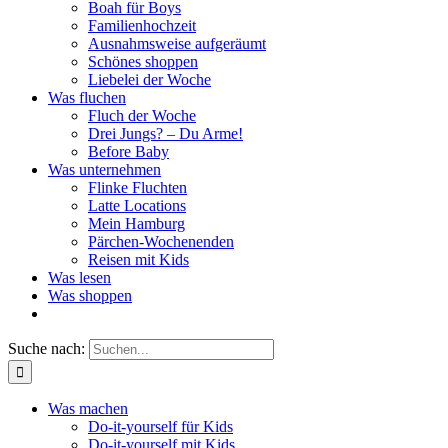
Boah für Boys
Familienhochzeit
Ausnahmsweise aufgeräumt
Schönes shoppen
Liebelei der Woche
Was fluchen
Fluch der Woche
Drei Jungs? – Du Arme!
Before Baby
Was unternehmen
Flinke Fluchten
Latte Locations
Mein Hamburg
Pärchen-Wochenenden
Reisen mit Kids
Was lesen
Was shoppen
Suche nach:
Was machen
Do-it-yourself für Kids
Do-it-yourself mit Kids