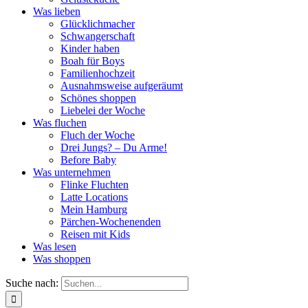
Was lieben
Glücklichmacher
Schwangerschaft
Kinder haben
Boah für Boys
Familienhochzeit
Ausnahmsweise aufgeräumt
Schönes shoppen
Liebelei der Woche
Was fluchen
Fluch der Woche
Drei Jungs? – Du Arme!
Before Baby
Was unternehmen
Flinke Fluchten
Latte Locations
Mein Hamburg
Pärchen-Wochenenden
Reisen mit Kids
Was lesen
Was shoppen
Suche nach: