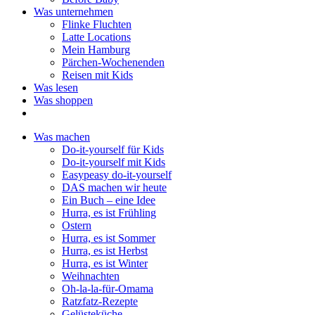
Was unternehmen
Flinke Fluchten
Latte Locations
Mein Hamburg
Pärchen-Wochenenden
Reisen mit Kids
Was lesen
Was shoppen
Was machen
Do-it-yourself für Kids
Do-it-yourself mit Kids
Easypeasy do-it-yourself
DAS machen wir heute
Ein Buch – eine Idee
Hurra, es ist Frühling
Ostern
Hurra, es ist Sommer
Hurra, es ist Herbst
Hurra, es ist Winter
Weihnachten
Oh-la-la-für-Omama
Ratzfatz-Rezepte
Gelüsteküche