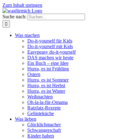
Zum Inhalt springen
Suche nach:
Was machen
Do-it-yourself für Kids
Do-it-yourself mit Kids
Easypeasy do-it-yourself
DAS machen wir heute
Ein Buch – eine Idee
Hurra, es ist Frühling
Ostern
Hurra, es ist Sommer
Hurra, es ist Herbst
Hurra, es ist Winter
Weihnachten
Oh-la-la-für-Omama
Ratzfatz-Rezepte
Gelüsteküche
Was lieben
Glücklichmacher
Schwangerschaft
Kinder haben