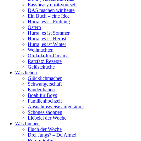
Easypeasy do-it-yourself
DAS machen wir heute
Ein Buch – eine Idee
Hurra, es ist Frühling
Ostern
Hurra, es ist Sommer
Hurra, es ist Herbst
Hurra, es ist Winter
Weihnachten
Oh-la-la-für-Omama
Ratzfatz-Rezepte
Gelüsteküche
Was lieben
Glücklichmacher
Schwangerschaft
Kinder haben
Boah für Boys
Familienhochzeit
Ausnahmsweise aufgeräumt
Schönes shoppen
Liebelei der Woche
Was fluchen
Fluch der Woche
Drei Jungs? – Du Arme!
Before Baby