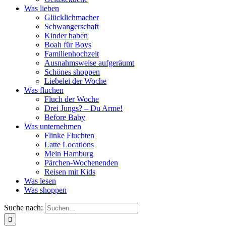
Was lieben
Glücklichmacher
Schwangerschaft
Kinder haben
Boah für Boys
Familienhochzeit
Ausnahmsweise aufgeräumt
Schönes shoppen
Liebelei der Woche
Was fluchen
Fluch der Woche
Drei Jungs? – Du Arme!
Before Baby
Was unternehmen
Flinke Fluchten
Latte Locations
Mein Hamburg
Pärchen-Wochenenden
Reisen mit Kids
Was lesen
Was shoppen
Suche nach: