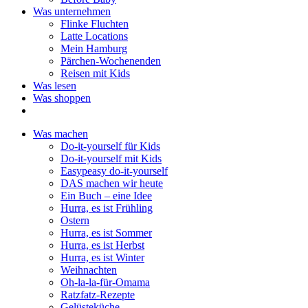
Was unternehmen
Flinke Fluchten
Latte Locations
Mein Hamburg
Pärchen-Wochenenden
Reisen mit Kids
Was lesen
Was shoppen
Was machen
Do-it-yourself für Kids
Do-it-yourself mit Kids
Easypeasy do-it-yourself
DAS machen wir heute
Ein Buch – eine Idee
Hurra, es ist Frühling
Ostern
Hurra, es ist Sommer
Hurra, es ist Herbst
Hurra, es ist Winter
Weihnachten
Oh-la-la-für-Omama
Ratzfatz-Rezepte
Gelüsteküche