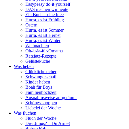
Easypeasy do-it-yourself
DAS machen wir heute
Ein Buch – eine Idee
Hurra, es ist Frühling
Ostern
Hurra, es ist Sommer
Hurra, es ist Herbst
Hurra, es ist Winter
Weihnachten
Oh-la-la-für-Omama
Ratzfatz-Rezepte
Gelüsteküche
Was lieben
Glücklichmacher
Schwangerschaft
Kinder haben
Boah für Boys
Familienhochzeit
Ausnahmsweise aufgeräumt
Schönes shoppen
Liebelei der Woche
Was fluchen
Fluch der Woche
Drei Jungs? – Du Arme!
Before Baby