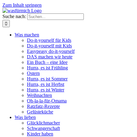
Zum Inhalt springen
Suche nach:
Was machen
Do-it-yourself für Kids
Do-it-yourself mit Kids
Easypeasy do-it-yourself
DAS machen wir heute
Ein Buch – eine Idee
Hurra, es ist Frühling
Ostern
Hurra, es ist Sommer
Hurra, es ist Herbst
Hurra, es ist Winter
Weihnachten
Oh-la-la-für-Omama
Ratzfatz-Rezepte
Gelüsteküche
Was lieben
Glücklichmacher
Schwangerschaft
Kinder haben