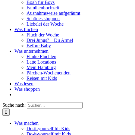
Boah für Boys
Familienhochzeit
Ausnahmsweise aufgeräumt
Schönes shoppen
Liebelei der Woche
Was fluchen
Fluch der Woche
Drei Jungs? – Du Arme!
Before Baby
Was unternehmen
Flinke Fluchten
Latte Locations
Mein Hamburg
Pärchen-Wochenenden
Reisen mit Kids
Was lesen
Was shoppen
Suche nach:
Was machen
Do-it-yourself für Kids
Do-it-yourself mit Kids