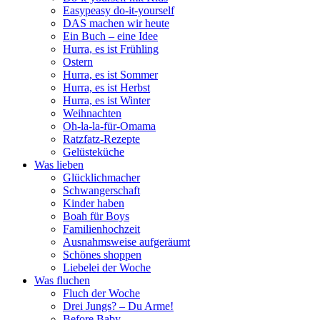
Easypeasy do-it-yourself
DAS machen wir heute
Ein Buch – eine Idee
Hurra, es ist Frühling
Ostern
Hurra, es ist Sommer
Hurra, es ist Herbst
Hurra, es ist Winter
Weihnachten
Oh-la-la-für-Omama
Ratzfatz-Rezepte
Gelüsteküche
Was lieben
Glücklichmacher
Schwangerschaft
Kinder haben
Boah für Boys
Familienhochzeit
Ausnahmsweise aufgeräumt
Schönes shoppen
Liebelei der Woche
Was fluchen
Fluch der Woche
Drei Jungs? – Du Arme!
Before Baby