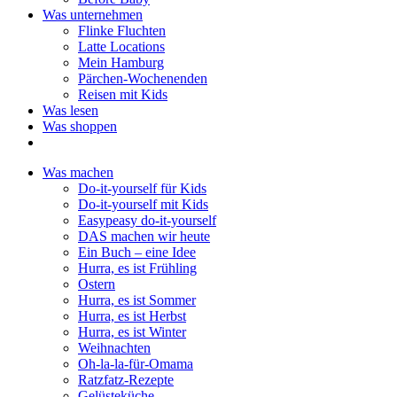
Was unternehmen
Flinke Fluchten
Latte Locations
Mein Hamburg
Pärchen-Wochenenden
Reisen mit Kids
Was lesen
Was shoppen
Was machen
Do-it-yourself für Kids
Do-it-yourself mit Kids
Easypeasy do-it-yourself
DAS machen wir heute
Ein Buch – eine Idee
Hurra, es ist Frühling
Ostern
Hurra, es ist Sommer
Hurra, es ist Herbst
Hurra, es ist Winter
Weihnachten
Oh-la-la-für-Omama
Ratzfatz-Rezepte
Gelüsteküche