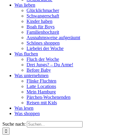
Was lieben
Glücklichmacher
Schwangerschaft
Kinder haben
Boah für Boys
Familienhochzeit
Ausnahmsweise aufgeräumt
Schönes shoppen
Liebelei der Woche
Was fluchen
Fluch der Woche
Drei Jungs? – Du Arme!
Before Baby
Was unternehmen
Flinke Fluchten
Latte Locations
Mein Hamburg
Pärchen-Wochenenden
Reisen mit Kids
Was lesen
Was shoppen
Suche nach: