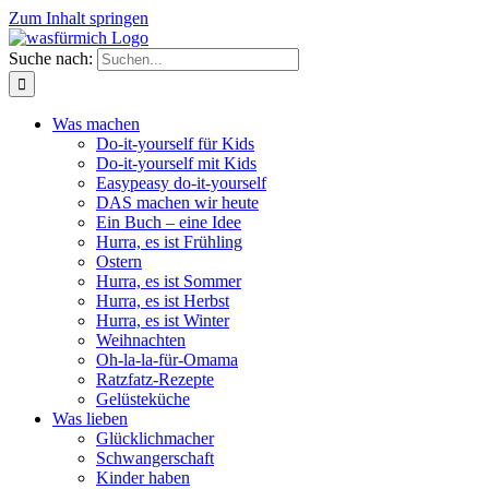
Zum Inhalt springen
Suche nach:
Was machen
Do-it-yourself für Kids
Do-it-yourself mit Kids
Easypeasy do-it-yourself
DAS machen wir heute
Ein Buch – eine Idee
Hurra, es ist Frühling
Ostern
Hurra, es ist Sommer
Hurra, es ist Herbst
Hurra, es ist Winter
Weihnachten
Oh-la-la-für-Omama
Ratzfatz-Rezepte
Gelüsteküche
Was lieben
Glücklichmacher
Schwangerschaft
Kinder haben