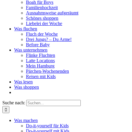
Boah für Boys
Familienhochzeit
Ausnahmsweise aufgeräumt
Schönes shoppen
Liebelei der Woche
Was fluchen
Fluch der Woche
Drei Jungs? – Du Arme!
Before Baby
Was unternehmen
Flinke Fluchten
Latte Locations
Mein Hamburg
Pärchen-Wochenenden
Reisen mit Kids
Was lesen
Was shoppen
Suche nach:
Was machen
Do-it-yourself für Kids
Do-it-yourself mit Kids