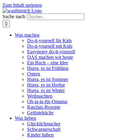
Zum Inhalt springen
Suche nach:
Was machen
Do-it-yourself für Kids
Do-it-yourself mit Kids
Easypeasy do-it-yourself
DAS machen wir heute
Ein Buch – eine Idee
Hurra, es ist Frühling
Ostern
Hurra, es ist Sommer
Hurra, es ist Herbst
Hurra, es ist Winter
Weihnachten
Oh-la-la-für-Omama
Ratzfatz-Rezepte
Gelüsteküche
Was lieben
Glücklichmacher
Schwangerschaft
Kinder haben