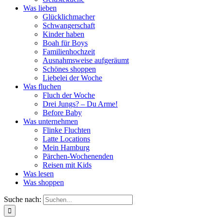
Was lieben
Glücklichmacher
Schwangerschaft
Kinder haben
Boah für Boys
Familienhochzeit
Ausnahmsweise aufgeräumt
Schönes shoppen
Liebelei der Woche
Was fluchen
Fluch der Woche
Drei Jungs? – Du Arme!
Before Baby
Was unternehmen
Flinke Fluchten
Latte Locations
Mein Hamburg
Pärchen-Wochenenden
Reisen mit Kids
Was lesen
Was shoppen
Suche nach: