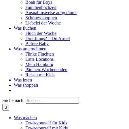
Boah für Boys
Familienhochzeit
Ausnahmsweise aufgeräumt
Schönes shoppen
Liebelei der Woche
Was fluchen
Fluch der Woche
Drei Jungs? – Du Arme!
Before Baby
Was unternehmen
Flinke Fluchten
Latte Locations
Mein Hamburg
Pärchen-Wochenenden
Reisen mit Kids
Was lesen
Was shoppen
Suche nach:
Was machen
Do-it-yourself für Kids
Do-it-yourself mit Kids