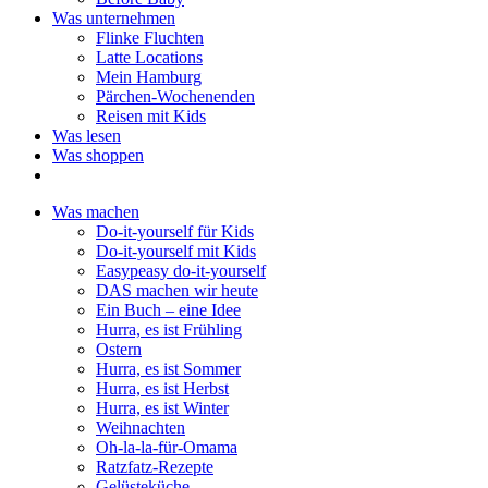
Was unternehmen
Flinke Fluchten
Latte Locations
Mein Hamburg
Pärchen-Wochenenden
Reisen mit Kids
Was lesen
Was shoppen
Was machen
Do-it-yourself für Kids
Do-it-yourself mit Kids
Easypeasy do-it-yourself
DAS machen wir heute
Ein Buch – eine Idee
Hurra, es ist Frühling
Ostern
Hurra, es ist Sommer
Hurra, es ist Herbst
Hurra, es ist Winter
Weihnachten
Oh-la-la-für-Omama
Ratzfatz-Rezepte
Gelüsteküche