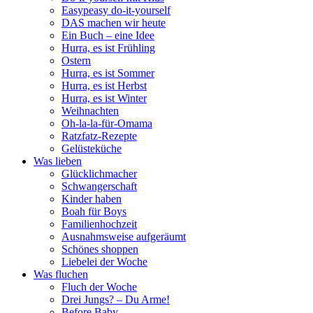
Easypeasy do-it-yourself
DAS machen wir heute
Ein Buch – eine Idee
Hurra, es ist Frühling
Ostern
Hurra, es ist Sommer
Hurra, es ist Herbst
Hurra, es ist Winter
Weihnachten
Oh-la-la-für-Omama
Ratzfatz-Rezepte
Gelüsteküche
Was lieben
Glücklichmacher
Schwangerschaft
Kinder haben
Boah für Boys
Familienhochzeit
Ausnahmsweise aufgeräumt
Schönes shoppen
Liebelei der Woche
Was fluchen
Fluch der Woche
Drei Jungs? – Du Arme!
Before Baby