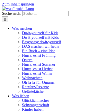
Zum Inhalt springen
Suche nach:
Was machen
Do-it-yourself für Kids
Do-it-yourself mit Kids
Easypeasy do-it-yourself
DAS machen wir heute
Ein Buch – eine Idee
Hurra, es ist Frühling
Ostern
Hurra, es ist Sommer
Hurra, es ist Herbst
Hurra, es ist Winter
Weihnachten
Oh-la-la-für-Omama
Ratzfatz-Rezepte
Gelüsteküche
Was lieben
Glücklichmacher
Schwangerschaft
Kinder haben