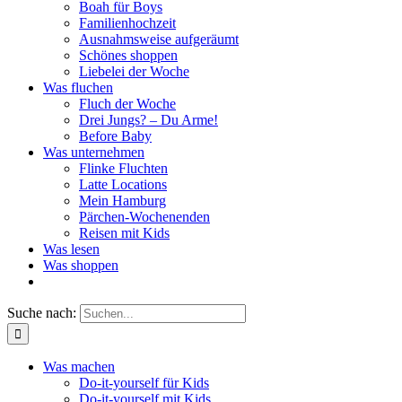
Boah für Boys
Familienhochzeit
Ausnahmsweise aufgeräumt
Schönes shoppen
Liebelei der Woche
Was fluchen
Fluch der Woche
Drei Jungs? – Du Arme!
Before Baby
Was unternehmen
Flinke Fluchten
Latte Locations
Mein Hamburg
Pärchen-Wochenenden
Reisen mit Kids
Was lesen
Was shoppen
Suche nach:
Was machen
Do-it-yourself für Kids
Do-it-yourself mit Kids