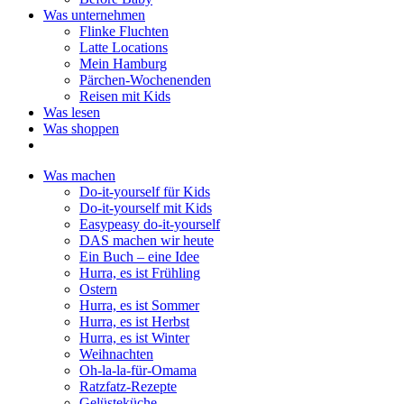
Was unternehmen
Flinke Fluchten
Latte Locations
Mein Hamburg
Pärchen-Wochenenden
Reisen mit Kids
Was lesen
Was shoppen
Was machen
Do-it-yourself für Kids
Do-it-yourself mit Kids
Easypeasy do-it-yourself
DAS machen wir heute
Ein Buch – eine Idee
Hurra, es ist Frühling
Ostern
Hurra, es ist Sommer
Hurra, es ist Herbst
Hurra, es ist Winter
Weihnachten
Oh-la-la-für-Omama
Ratzfatz-Rezepte
Gelüsteküche