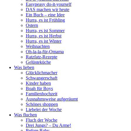
Easypeasy do-it-yourself
DAS machen wir heute
Ein Buch – eine Idee
Hurra, es ist Frühling
Ostern
Hurra, es ist Sommer
Hurra, es ist Herbst
Hurra, es ist Winter
Weihnachten
Oh-la-la-für-Omama
Ratzfatz-Rezepte
Gelüsteküche
Was lieben
Glücklichmacher
Schwangerschaft
Kinder haben
Boah für Boys
Familienhochzeit
Ausnahmsweise aufgeräumt
Schönes shoppen
Liebelei der Woche
Was fluchen
Fluch der Woche
Drei Jungs? – Du Arme!
Before Baby