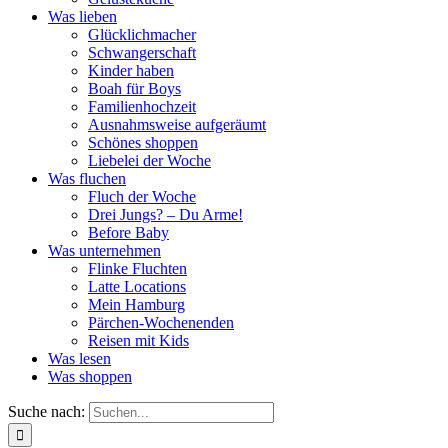
Was lieben
Glücklichmacher
Schwangerschaft
Kinder haben
Boah für Boys
Familienhochzeit
Ausnahmsweise aufgeräumt
Schönes shoppen
Liebelei der Woche
Was fluchen
Fluch der Woche
Drei Jungs? – Du Arme!
Before Baby
Was unternehmen
Flinke Fluchten
Latte Locations
Mein Hamburg
Pärchen-Wochenenden
Reisen mit Kids
Was lesen
Was shoppen
Suche nach: