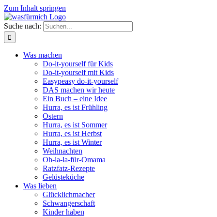
Zum Inhalt springen
Suche nach:
Was machen
Do-it-yourself für Kids
Do-it-yourself mit Kids
Easypeasy do-it-yourself
DAS machen wir heute
Ein Buch – eine Idee
Hurra, es ist Frühling
Ostern
Hurra, es ist Sommer
Hurra, es ist Herbst
Hurra, es ist Winter
Weihnachten
Oh-la-la-für-Omama
Ratzfatz-Rezepte
Gelüsteküche
Was lieben
Glücklichmacher
Schwangerschaft
Kinder haben