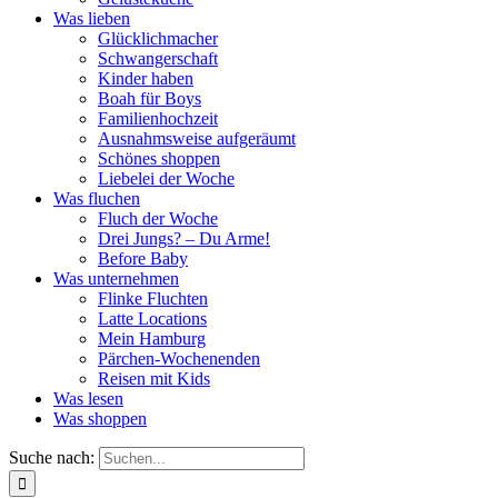
Was lieben
Glücklichmacher
Schwangerschaft
Kinder haben
Boah für Boys
Familienhochzeit
Ausnahmsweise aufgeräumt
Schönes shoppen
Liebelei der Woche
Was fluchen
Fluch der Woche
Drei Jungs? – Du Arme!
Before Baby
Was unternehmen
Flinke Fluchten
Latte Locations
Mein Hamburg
Pärchen-Wochenenden
Reisen mit Kids
Was lesen
Was shoppen
Suche nach: