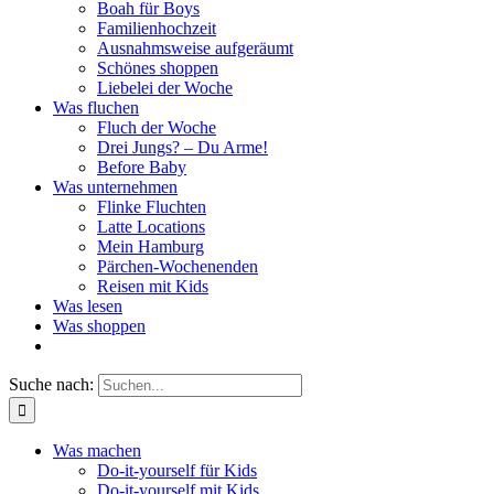
Boah für Boys
Familienhochzeit
Ausnahmsweise aufgeräumt
Schönes shoppen
Liebelei der Woche
Was fluchen
Fluch der Woche
Drei Jungs? – Du Arme!
Before Baby
Was unternehmen
Flinke Fluchten
Latte Locations
Mein Hamburg
Pärchen-Wochenenden
Reisen mit Kids
Was lesen
Was shoppen
Suche nach:
Was machen
Do-it-yourself für Kids
Do-it-yourself mit Kids