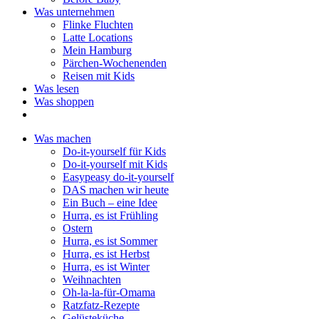
Was unternehmen
Flinke Fluchten
Latte Locations
Mein Hamburg
Pärchen-Wochenenden
Reisen mit Kids
Was lesen
Was shoppen
Was machen
Do-it-yourself für Kids
Do-it-yourself mit Kids
Easypeasy do-it-yourself
DAS machen wir heute
Ein Buch – eine Idee
Hurra, es ist Frühling
Ostern
Hurra, es ist Sommer
Hurra, es ist Herbst
Hurra, es ist Winter
Weihnachten
Oh-la-la-für-Omama
Ratzfatz-Rezepte
Gelüsteküche