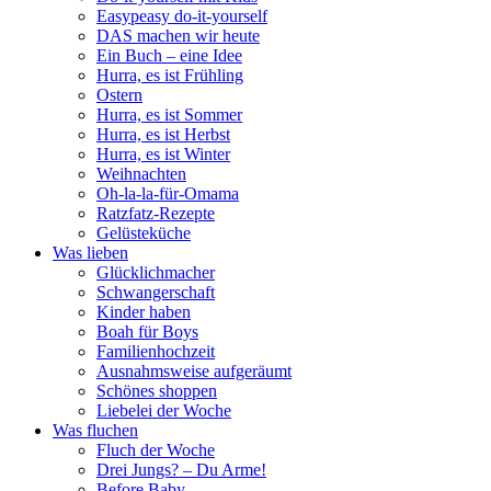
Easypeasy do-it-yourself
DAS machen wir heute
Ein Buch – eine Idee
Hurra, es ist Frühling
Ostern
Hurra, es ist Sommer
Hurra, es ist Herbst
Hurra, es ist Winter
Weihnachten
Oh-la-la-für-Omama
Ratzfatz-Rezepte
Gelüsteküche
Was lieben
Glücklichmacher
Schwangerschaft
Kinder haben
Boah für Boys
Familienhochzeit
Ausnahmsweise aufgeräumt
Schönes shoppen
Liebelei der Woche
Was fluchen
Fluch der Woche
Drei Jungs? – Du Arme!
Before Baby