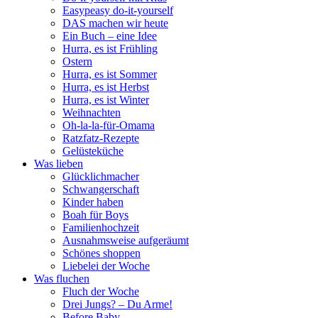
Easypeasy do-it-yourself
DAS machen wir heute
Ein Buch – eine Idee
Hurra, es ist Frühling
Ostern
Hurra, es ist Sommer
Hurra, es ist Herbst
Hurra, es ist Winter
Weihnachten
Oh-la-la-für-Omama
Ratzfatz-Rezepte
Gelüsteküche
Was lieben
Glücklichmacher
Schwangerschaft
Kinder haben
Boah für Boys
Familienhochzeit
Ausnahmsweise aufgeräumt
Schönes shoppen
Liebelei der Woche
Was fluchen
Fluch der Woche
Drei Jungs? – Du Arme!
Before Baby