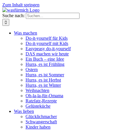
Zum Inhalt springen
Suche nach:
Was machen
Do-it-yourself für Kids
Do-it-yourself mit Kids
Easypeasy do-it-yourself
DAS machen wir heute
Ein Buch – eine Idee
Hurra, es ist Frühling
Ostern
Hurra, es ist Sommer
Hurra, es ist Herbst
Hurra, es ist Winter
Weihnachten
Oh-la-la-für-Omama
Ratzfatz-Rezepte
Gelüsteküche
Was lieben
Glücklichmacher
Schwangerschaft
Kinder haben