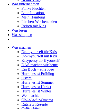
Was unternehmen
Flinke Fluchten
Latte Locations
Mein Hamburg
Pärchen-Wochenenden
Reisen mit Kids
Was lesen
Was shoppen
Was machen
Do-it-yourself für Kids
Do-it-yourself mit Kids
Easypeasy do-it-yourself
DAS machen wir heute
Ein Buch – eine Idee
Hurra, es ist Frühling
Ostern
Hurra, es ist Sommer
Hurra, es ist Herbst
Hurra, es ist Winter
Weihnachten
Oh-la-la-für-Omama
Ratzfatz-Rezepte
Gelüsteküche