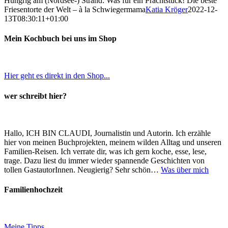
Hungrig am (Nordsee-) Strand: Was für ein Prachtstück! Die beste
Friesentorte der Welt – à la Schwiegermama
Katia Kröger
2022-12-
13T08:30:11+01:00
Mein Kochbuch bei uns im Shop
Hier geht es direkt in den Shop...
wer schreibt hier?
Hallo, ICH BIN CLAUDI, Journalistin und Autorin. Ich erzähle
hier von meinen Buchprojekten, meinem wilden Alltag und unseren
Familien-Reisen. Ich verrate dir, was ich gern koche, esse, lese,
trage. Dazu liest du immer wieder spannende Geschichten von
tollen GastautorInnen. Neugierig? Sehr schön…
Was über mich
Familienhochzeit
Meine Tipps