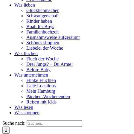
Was lieben
Glücklichmacher
Schwangerschaft
Kinder haben
Boah für Boys
Familienhochzeit
Ausnahmsweise aufgeräumt
Schönes shoppen
Liebelei der Woche
Was fluchen
Fluch der Woche
Drei Jungs? – Du Arme!
Before Baby
Was unternehmen
Flinke Fluchten
Latte Locations
Mein Hamburg
Pärchen-Wochenenden
Reisen mit Kids
Was lesen
Was shoppen
Suche nach: