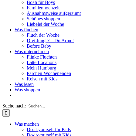
Boah für Boys
Familienhochzeit
Ausnahmsweise aufgeräumt
Schönes shoppen
Liebelei der Woche
Was fluchen
Fluch der Woche
Drei Jungs? – Du Arme!
Before Baby
Was unternehmen
Flinke Fluchten
Latte Locations
Mein Hamburg
Pärchen-Wochenenden
Reisen mit Kids
Was lesen
Was shoppen
Suche nach:
Was machen
Do-it-yourself für Kids
Do-it-yourself mit Kids