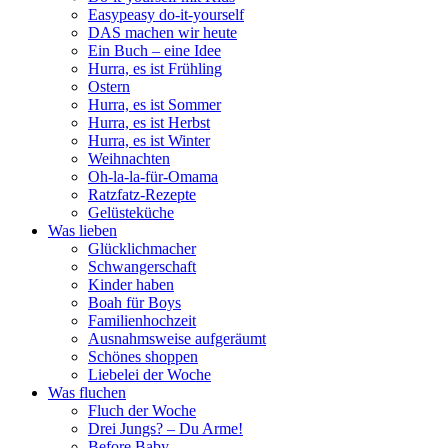
Easypeasy do-it-yourself
DAS machen wir heute
Ein Buch – eine Idee
Hurra, es ist Frühling
Ostern
Hurra, es ist Sommer
Hurra, es ist Herbst
Hurra, es ist Winter
Weihnachten
Oh-la-la-für-Omama
Ratzfatz-Rezepte
Gelüsteküche
Was lieben
Glücklichmacher
Schwangerschaft
Kinder haben
Boah für Boys
Familienhochzeit
Ausnahmsweise aufgeräumt
Schönes shoppen
Liebelei der Woche
Was fluchen
Fluch der Woche
Drei Jungs? – Du Arme!
Before Baby