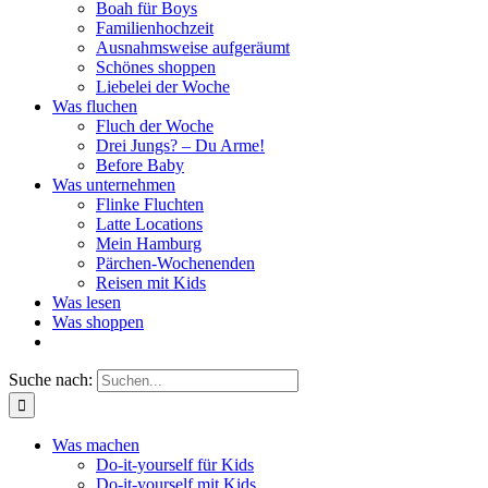
Boah für Boys
Familienhochzeit
Ausnahmsweise aufgeräumt
Schönes shoppen
Liebelei der Woche
Was fluchen
Fluch der Woche
Drei Jungs? – Du Arme!
Before Baby
Was unternehmen
Flinke Fluchten
Latte Locations
Mein Hamburg
Pärchen-Wochenenden
Reisen mit Kids
Was lesen
Was shoppen
Suche nach:
Was machen
Do-it-yourself für Kids
Do-it-yourself mit Kids