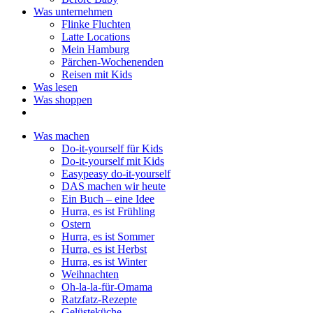
Was unternehmen
Flinke Fluchten
Latte Locations
Mein Hamburg
Pärchen-Wochenenden
Reisen mit Kids
Was lesen
Was shoppen
Was machen
Do-it-yourself für Kids
Do-it-yourself mit Kids
Easypeasy do-it-yourself
DAS machen wir heute
Ein Buch – eine Idee
Hurra, es ist Frühling
Ostern
Hurra, es ist Sommer
Hurra, es ist Herbst
Hurra, es ist Winter
Weihnachten
Oh-la-la-für-Omama
Ratzfatz-Rezepte
Gelüsteküche