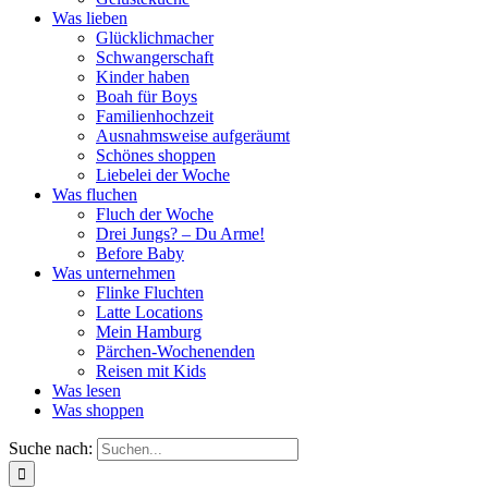
Was lieben
Glücklichmacher
Schwangerschaft
Kinder haben
Boah für Boys
Familienhochzeit
Ausnahmsweise aufgeräumt
Schönes shoppen
Liebelei der Woche
Was fluchen
Fluch der Woche
Drei Jungs? – Du Arme!
Before Baby
Was unternehmen
Flinke Fluchten
Latte Locations
Mein Hamburg
Pärchen-Wochenenden
Reisen mit Kids
Was lesen
Was shoppen
Suche nach: