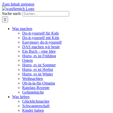
Zum Inhalt springen
Suche nach:
Was machen
Do-it-yourself für Kids
Do-it-yourself mit Kids
Easypeasy do-it-yourself
DAS machen wir heute
Ein Buch – eine Idee
Hurra, es ist Frühling
Ostern
Hurra, es ist Sommer
Hurra, es ist Herbst
Hurra, es ist Winter
Weihnachten
Oh-la-la-für-Omama
Ratzfatz-Rezepte
Gelüsteküche
Was lieben
Glücklichmacher
Schwangerschaft
Kinder haben