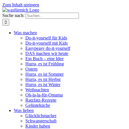
Zum Inhalt springen
Suche nach:
Was machen
Do-it-yourself für Kids
Do-it-yourself mit Kids
Easypeasy do-it-yourself
DAS machen wir heute
Ein Buch – eine Idee
Hurra, es ist Frühling
Ostern
Hurra, es ist Sommer
Hurra, es ist Herbst
Hurra, es ist Winter
Weihnachten
Oh-la-la-für-Omama
Ratzfatz-Rezepte
Gelüsteküche
Was lieben
Glücklichmacher
Schwangerschaft
Kinder haben