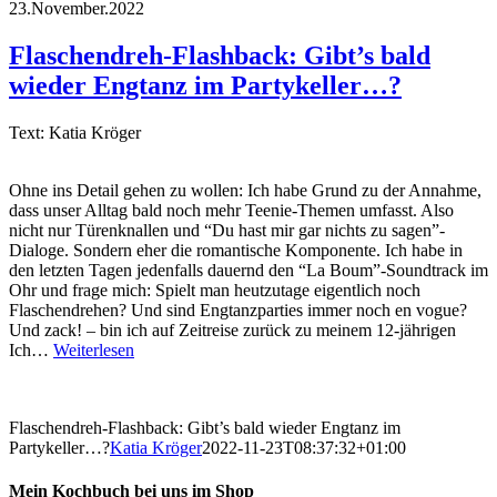
23.November.2022
Flaschendreh-Flashback: Gibt’s bald
wieder Engtanz im Partykeller…?
Text: Katia Kröger
Ohne ins Detail gehen zu wollen: Ich habe Grund zu der Annahme,
dass unser Alltag bald noch mehr Teenie-Themen umfasst. Also
nicht nur Türenknallen und “Du hast mir gar nichts zu sagen”-
Dialoge. Sondern eher die romantische Komponente. Ich habe in
den letzten Tagen jedenfalls dauernd den “La Boum”-Soundtrack im
Ohr und frage mich: Spielt man heutzutage eigentlich noch
Flaschendrehen? Und sind Engtanzparties immer noch en vogue?
Und zack! – bin ich auf Zeitreise zurück zu meinem 12-jährigen
Ich…
Weiterlesen
Flaschendreh-Flashback: Gibt’s bald wieder Engtanz im
Partykeller…?
Katia Kröger
2022-11-23T08:37:32+01:00
Mein Kochbuch bei uns im Shop