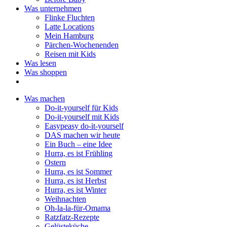
Was unternehmen
Flinke Fluchten
Latte Locations
Mein Hamburg
Pärchen-Wochenenden
Reisen mit Kids
Was lesen
Was shoppen
Was machen
Do-it-yourself für Kids
Do-it-yourself mit Kids
Easypeasy do-it-yourself
DAS machen wir heute
Ein Buch – eine Idee
Hurra, es ist Frühling
Ostern
Hurra, es ist Sommer
Hurra, es ist Herbst
Hurra, es ist Winter
Weihnachten
Oh-la-la-für-Omama
Ratzfatz-Rezepte
Gelüsteküche