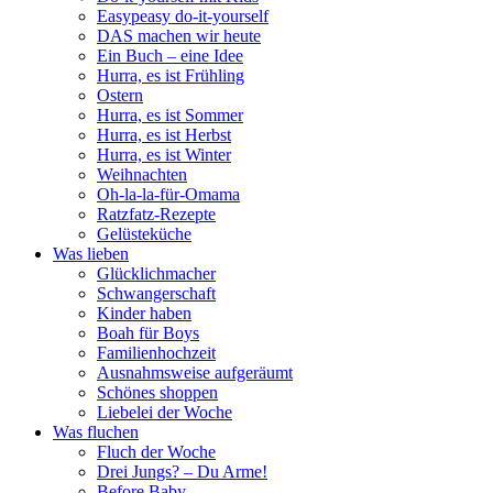
Easypeasy do-it-yourself
DAS machen wir heute
Ein Buch – eine Idee
Hurra, es ist Frühling
Ostern
Hurra, es ist Sommer
Hurra, es ist Herbst
Hurra, es ist Winter
Weihnachten
Oh-la-la-für-Omama
Ratzfatz-Rezepte
Gelüsteküche
Was lieben
Glücklichmacher
Schwangerschaft
Kinder haben
Boah für Boys
Familienhochzeit
Ausnahmsweise aufgeräumt
Schönes shoppen
Liebelei der Woche
Was fluchen
Fluch der Woche
Drei Jungs? – Du Arme!
Before Baby