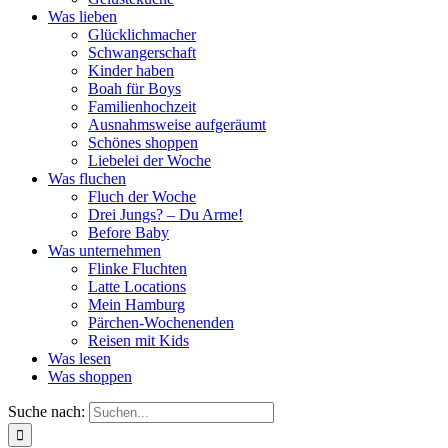
Was lieben
Glücklichmacher
Schwangerschaft
Kinder haben
Boah für Boys
Familienhochzeit
Ausnahmsweise aufgeräumt
Schönes shoppen
Liebelei der Woche
Was fluchen
Fluch der Woche
Drei Jungs? – Du Arme!
Before Baby
Was unternehmen
Flinke Fluchten
Latte Locations
Mein Hamburg
Pärchen-Wochenenden
Reisen mit Kids
Was lesen
Was shoppen
Suche nach: