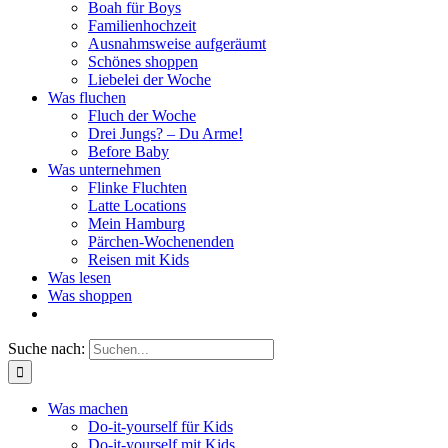
Boah für Boys
Familienhochzeit
Ausnahmsweise aufgeräumt
Schönes shoppen
Liebelei der Woche
Was fluchen
Fluch der Woche
Drei Jungs? – Du Arme!
Before Baby
Was unternehmen
Flinke Fluchten
Latte Locations
Mein Hamburg
Pärchen-Wochenenden
Reisen mit Kids
Was lesen
Was shoppen
Suche nach:
Was machen
Do-it-yourself für Kids
Do-it-yourself mit Kids