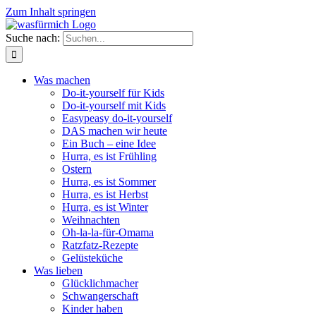
Zum Inhalt springen
Suche nach:
Was machen
Do-it-yourself für Kids
Do-it-yourself mit Kids
Easypeasy do-it-yourself
DAS machen wir heute
Ein Buch – eine Idee
Hurra, es ist Frühling
Ostern
Hurra, es ist Sommer
Hurra, es ist Herbst
Hurra, es ist Winter
Weihnachten
Oh-la-la-für-Omama
Ratzfatz-Rezepte
Gelüsteküche
Was lieben
Glücklichmacher
Schwangerschaft
Kinder haben