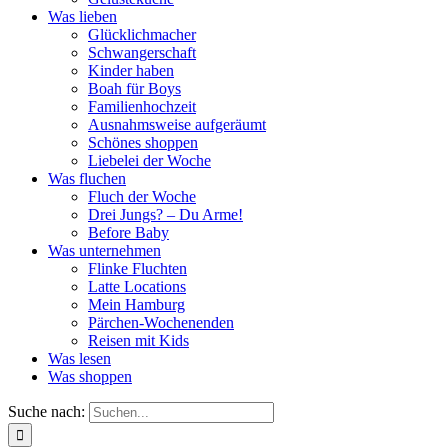
Was lieben
Glücklichmacher
Schwangerschaft
Kinder haben
Boah für Boys
Familienhochzeit
Ausnahmsweise aufgeräumt
Schönes shoppen
Liebelei der Woche
Was fluchen
Fluch der Woche
Drei Jungs? – Du Arme!
Before Baby
Was unternehmen
Flinke Fluchten
Latte Locations
Mein Hamburg
Pärchen-Wochenenden
Reisen mit Kids
Was lesen
Was shoppen
Suche nach: