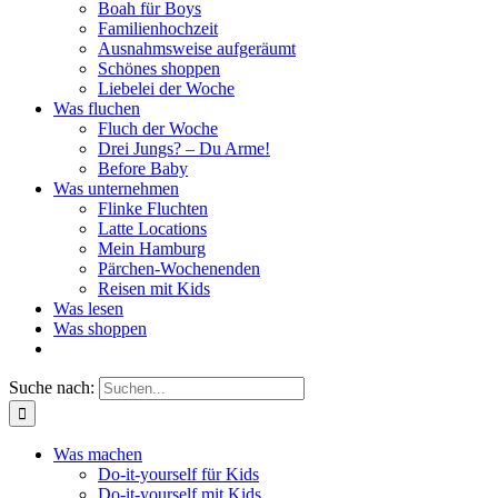
Boah für Boys
Familienhochzeit
Ausnahmsweise aufgeräumt
Schönes shoppen
Liebelei der Woche
Was fluchen
Fluch der Woche
Drei Jungs? – Du Arme!
Before Baby
Was unternehmen
Flinke Fluchten
Latte Locations
Mein Hamburg
Pärchen-Wochenenden
Reisen mit Kids
Was lesen
Was shoppen
Suche nach:
Was machen
Do-it-yourself für Kids
Do-it-yourself mit Kids