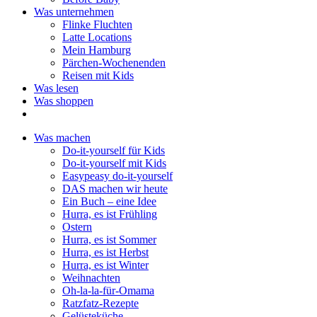
Was unternehmen
Flinke Fluchten
Latte Locations
Mein Hamburg
Pärchen-Wochenenden
Reisen mit Kids
Was lesen
Was shoppen
Was machen
Do-it-yourself für Kids
Do-it-yourself mit Kids
Easypeasy do-it-yourself
DAS machen wir heute
Ein Buch – eine Idee
Hurra, es ist Frühling
Ostern
Hurra, es ist Sommer
Hurra, es ist Herbst
Hurra, es ist Winter
Weihnachten
Oh-la-la-für-Omama
Ratzfatz-Rezepte
Gelüsteküche