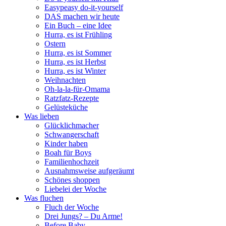
Easypeasy do-it-yourself
DAS machen wir heute
Ein Buch – eine Idee
Hurra, es ist Frühling
Ostern
Hurra, es ist Sommer
Hurra, es ist Herbst
Hurra, es ist Winter
Weihnachten
Oh-la-la-für-Omama
Ratzfatz-Rezepte
Gelüsteküche
Was lieben
Glücklichmacher
Schwangerschaft
Kinder haben
Boah für Boys
Familienhochzeit
Ausnahmsweise aufgeräumt
Schönes shoppen
Liebelei der Woche
Was fluchen
Fluch der Woche
Drei Jungs? – Du Arme!
Before Baby