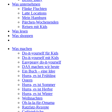
Was unternehmen
Flinke Fluchten
Latte Locations
Mein Hamburg
Pärchen-Wochenenden
Reisen mit Kids
Was lesen
Was shoppen
Was machen
Do-it-yourself für Kids
Do-it-yourself mit Kids
Easypeasy do-it-yourself
DAS machen wir heute
Ein Buch – eine Idee
Hurra, es ist Frühling
Ostern
Hurra, es ist Sommer
Hurra, es ist Herbst
Hurra, es ist Winter
Weihnachten
Oh-la-la-für-Omama
Ratzfatz-Rezepte
Gelüsteküche