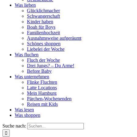
Was lieben
Glücklichmacher
Schwangerschaft
Kinder haben
Boah für Boys
Familienhochzeit
Ausnahmsweise aufgeräumt
Schönes shoppen
Liebelei der Woche
Was fluchen
Fluch der Woche
Drei Jungs? – Du Arme!
Before Baby
Was unternehmen
Flinke Fluchten
Latte Locations
Mein Hamburg
Pärchen-Wochenenden
Reisen mit Kids
Was lesen
Was shoppen
Suche nach: