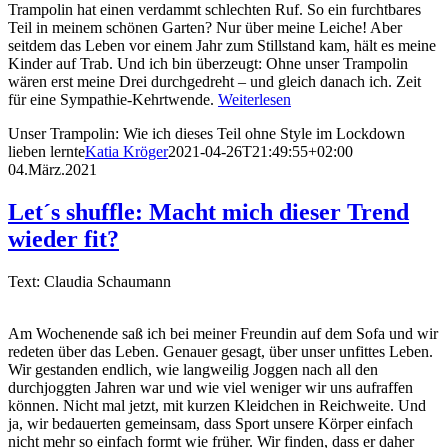
Trampolin hat einen verdammt schlechten Ruf. So ein furchtbares
Teil in meinem schönen Garten? Nur über meine Leiche! Aber
seitdem das Leben vor einem Jahr zum Stillstand kam, hält es meine
Kinder auf Trab. Und ich bin überzeugt: Ohne unser Trampolin
wären erst meine Drei durchgedreht – und gleich danach ich. Zeit
für eine Sympathie-Kehrtwende.
Weiterlesen
Unser Trampolin: Wie ich dieses Teil ohne Style im Lockdown
lieben lernte
Katia Kröger
2021-04-26T21:49:55+02:00
04.März.2021
Let´s shuffle: Macht mich dieser Trend
wieder fit?
Text: Claudia Schaumann
Am Wochenende saß ich bei meiner Freundin auf dem Sofa und wir
redeten über das Leben. Genauer gesagt, über unser unfittes Leben.
Wir gestanden endlich, wie langweilig Joggen nach all den
durchjoggten Jahren war und wie viel weniger wir uns aufraffen
können. Nicht mal jetzt, mit kurzen Kleidchen in Reichweite. Und
ja, wir bedauerten gemeinsam, dass Sport unsere Körper einfach
nicht mehr so einfach formt wie früher. Wir finden, dass er daher