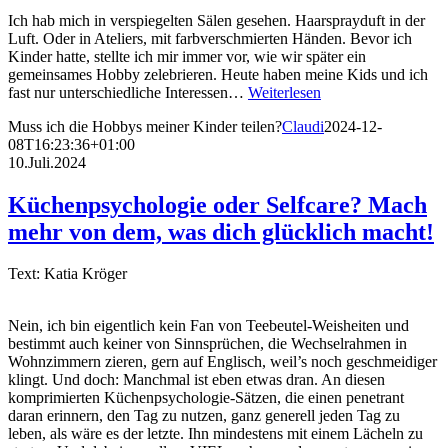
Ich hab mich in verspiegelten Sälen gesehen. Haarsprayduft in der
Luft. Oder in Ateliers, mit farbverschmierten Händen. Bevor ich
Kinder hatte, stellte ich mir immer vor, wie wir später ein
gemeinsames Hobby zelebrieren. Heute haben meine Kids und ich
fast nur unterschiedliche Interessen…
Weiterlesen
Muss ich die Hobbys meiner Kinder teilen?
Claudi
2024-12-
08T16:23:36+01:00
10.Juli.2024
Küchenpsychologie oder Selfcare? Mach
mehr von dem, was dich glücklich macht!
Text: Katia Kröger
Nein, ich bin eigentlich kein Fan von Teebeutel-Weisheiten und
bestimmt auch keiner von Sinnsprüchen, die Wechselrahmen in
Wohnzimmern zieren, gern auf Englisch, weil’s noch geschmeidiger
klingt. Und doch: Manchmal ist eben etwas dran. An diesen
komprimierten Küchenpsychologie-Sätzen, die einen penetrant
daran erinnern, den Tag zu nutzen, ganz generell jeden Tag zu
leben, als wäre es der letzte. Ihn mindestens mit einem Lächeln zu