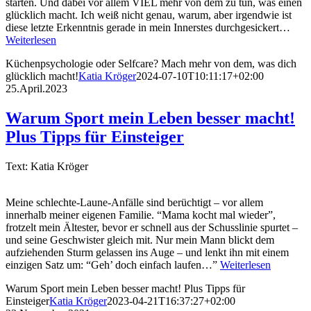
starten. Und dabei vor allem VIEL mehr von dem zu tun, was einen
glücklich macht. Ich weiß nicht genau, warum, aber irgendwie ist
diese letzte Erkenntnis gerade in mein Innerstes durchgesickert…
Weiterlesen
Küchenpsychologie oder Selfcare? Mach mehr von dem, was dich
glücklich macht!
Katia Kröger
2024-07-10T10:11:17+02:00
25.April.2023
Warum Sport mein Leben besser macht!
Plus Tipps für Einsteiger
Text: Katia Kröger
Meine schlechte-Laune-Anfälle sind berüchtigt – vor allem
innerhalb meiner eigenen Familie. “Mama kocht mal wieder”,
frotzelt mein Ältester, bevor er schnell aus der Schusslinie spurtet –
und seine Geschwister gleich mit. Nur mein Mann blickt dem
aufziehenden Sturm gelassen ins Auge – und lenkt ihn mit einem
einzigen Satz um: “Geh’ doch einfach laufen…”
Weiterlesen
Warum Sport mein Leben besser macht! Plus Tipps für
Einsteiger
Katia Kröger
2023-04-21T16:37:27+02:00