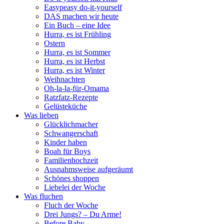
Easypeasy do-it-yourself
DAS machen wir heute
Ein Buch – eine Idee
Hurra, es ist Frühling
Ostern
Hurra, es ist Sommer
Hurra, es ist Herbst
Hurra, es ist Winter
Weihnachten
Oh-la-la-für-Omama
Ratzfatz-Rezepte
Gelüsteküche
Was lieben
Glücklichmacher
Schwangerschaft
Kinder haben
Boah für Boys
Familienhochzeit
Ausnahmsweise aufgeräumt
Schönes shoppen
Liebelei der Woche
Was fluchen
Fluch der Woche
Drei Jungs? – Du Arme!
Before Baby