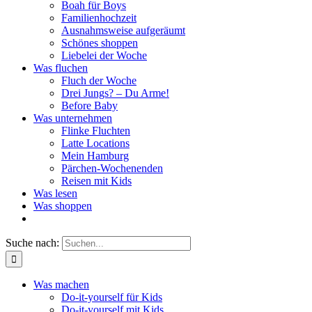
Boah für Boys
Familienhochzeit
Ausnahmsweise aufgeräumt
Schönes shoppen
Liebelei der Woche
Was fluchen
Fluch der Woche
Drei Jungs? – Du Arme!
Before Baby
Was unternehmen
Flinke Fluchten
Latte Locations
Mein Hamburg
Pärchen-Wochenenden
Reisen mit Kids
Was lesen
Was shoppen
Suche nach:
Was machen
Do-it-yourself für Kids
Do-it-yourself mit Kids