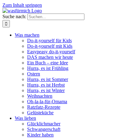
Zum Inhalt springen
Suche nach:
Was machen
Do-it-yourself für Kids
Do-it-yourself mit Kids
Easypeasy do-it-yourself
DAS machen wir heute
Ein Buch – eine Idee
Hurra, es ist Frühling
Ostern
Hurra, es ist Sommer
Hurra, es ist Herbst
Hurra, es ist Winter
Weihnachten
Oh-la-la-für-Omama
Ratzfatz-Rezepte
Gelüsteküche
Was lieben
Glücklichmacher
Schwangerschaft
Kinder haben