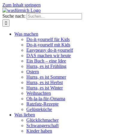
Zum Inhalt springen
Suche nach:
Was machen
Do-it-yourself für Kids
Do-it-yourself mit Kids
Easypeasy do-it-yourself
DAS machen wir heute
Ein Buch – eine Idee
Hurra, es ist Frühling
Ostern
Hurra, es ist Sommer
Hurra, es ist Herbst
Hurra, es ist Winter
Weihnachten
Oh-la-la-für-Omama
Ratzfatz-Rezepte
Gelüsteküche
Was lieben
Glücklichmacher
Schwangerschaft
Kinder haben