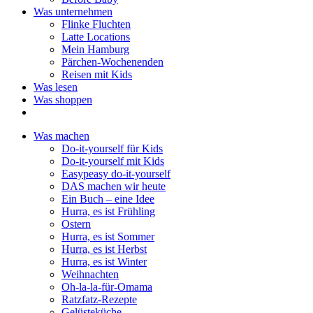
Was unternehmen
Flinke Fluchten
Latte Locations
Mein Hamburg
Pärchen-Wochenenden
Reisen mit Kids
Was lesen
Was shoppen
Was machen
Do-it-yourself für Kids
Do-it-yourself mit Kids
Easypeasy do-it-yourself
DAS machen wir heute
Ein Buch – eine Idee
Hurra, es ist Frühling
Ostern
Hurra, es ist Sommer
Hurra, es ist Herbst
Hurra, es ist Winter
Weihnachten
Oh-la-la-für-Omama
Ratzfatz-Rezepte
Gelüsteküche