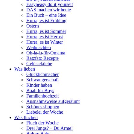
Easypeasy do-it-yourself
DAS machen wir heute
Ein Buch – eine Idee
Hurra, es ist Frühling
Ostern
Hurra, es ist Sommer
Hurra, es ist Herbst
Hurra, es ist Winter
Weihnachten
Oh-la-la-für-Omama
Ratzfatz-Rezepte
Gelüsteküche
Was lieben
Glücklichmacher
Schwangerschaft
Kinder haben
Boah für Boys
Familienhochzeit
Ausnahmsweise aufgeräumt
Schönes shoppen
Liebelei der Woche
Was fluchen
Fluch der Woche
Drei Jungs? – Du Arme!
Before Baby