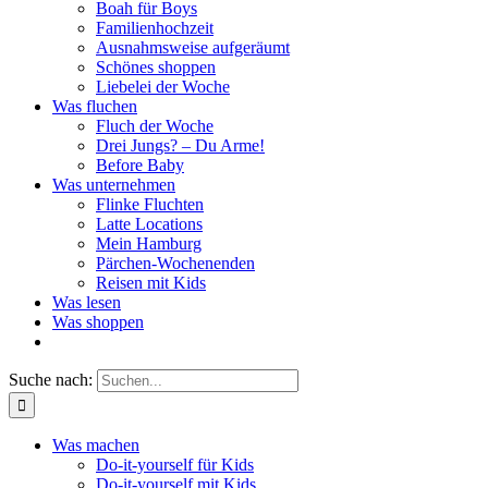
Boah für Boys
Familienhochzeit
Ausnahmsweise aufgeräumt
Schönes shoppen
Liebelei der Woche
Was fluchen
Fluch der Woche
Drei Jungs? – Du Arme!
Before Baby
Was unternehmen
Flinke Fluchten
Latte Locations
Mein Hamburg
Pärchen-Wochenenden
Reisen mit Kids
Was lesen
Was shoppen
Suche nach:
Was machen
Do-it-yourself für Kids
Do-it-yourself mit Kids