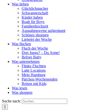
Was lieben
Glücklichmacher
Schwangerschaft
Kinder haben
Boah für Boys
Familienhochzeit
Ausnahmsweise aufgeräumt
Schönes shoppen
Liebelei der Woche
Was fluchen
Fluch der Woche
Drei Jungs? – Du Arme!
Before Baby
Was unternehmen
Flinke Fluchten
Latte Locations
Mein Hamburg
Pärchen-Wochenenden
Reisen mit Kids
Was lesen
Was shoppen
Suche nach: