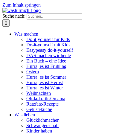
Zum Inhalt springen
Suche nach:
Was machen
Do-it-yourself für Kids
Do-it-yourself mit Kids
Easypeasy do-it-yourself
DAS machen wir heute
Ein Buch – eine Idee
Hurra, es ist Frühling
Ostern
Hurra, es ist Sommer
Hurra, es ist Herbst
Hurra, es ist Winter
Weihnachten
Oh-la-la-für-Omama
Ratzfatz-Rezepte
Gelüsteküche
Was lieben
Glücklichmacher
Schwangerschaft
Kinder haben