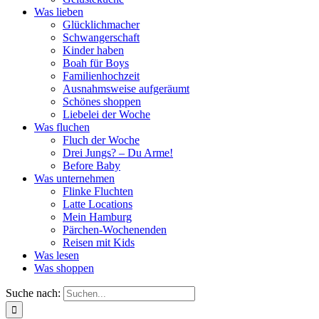
Was lieben
Glücklichmacher
Schwangerschaft
Kinder haben
Boah für Boys
Familienhochzeit
Ausnahmsweise aufgeräumt
Schönes shoppen
Liebelei der Woche
Was fluchen
Fluch der Woche
Drei Jungs? – Du Arme!
Before Baby
Was unternehmen
Flinke Fluchten
Latte Locations
Mein Hamburg
Pärchen-Wochenenden
Reisen mit Kids
Was lesen
Was shoppen
Suche nach: