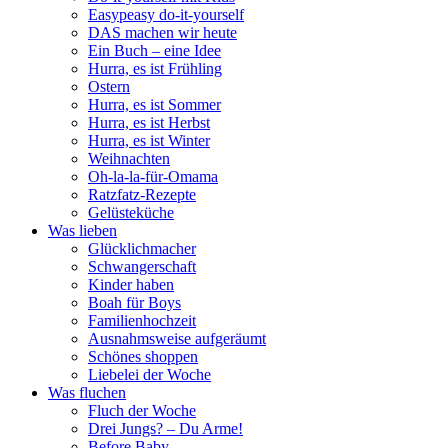
Easypeasy do-it-yourself
DAS machen wir heute
Ein Buch – eine Idee
Hurra, es ist Frühling
Ostern
Hurra, es ist Sommer
Hurra, es ist Herbst
Hurra, es ist Winter
Weihnachten
Oh-la-la-für-Omama
Ratzfatz-Rezepte
Gelüsteküche
Was lieben
Glücklichmacher
Schwangerschaft
Kinder haben
Boah für Boys
Familienhochzeit
Ausnahmsweise aufgeräumt
Schönes shoppen
Liebelei der Woche
Was fluchen
Fluch der Woche
Drei Jungs? – Du Arme!
Before Baby