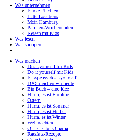
Was unternehmen
Flinke Fluchten
Latte Locations
Mein Hamburg
Pärchen-Wochenenden
Reisen mit Kids
Was lesen
Was shoppen
Was machen
Do-it-yourself für Kids
Do-it-yourself mit Kids
Easypeasy do-it-yourself
DAS machen wir heute
Ein Buch – eine Idee
Hurra, es ist Frühling
Ostern
Hurra, es ist Sommer
Hurra, es ist Herbst
Hurra, es ist Winter
Weihnachten
Oh-la-la-für-Omama
Ratzfatz-Rezepte
Gelüsteküche