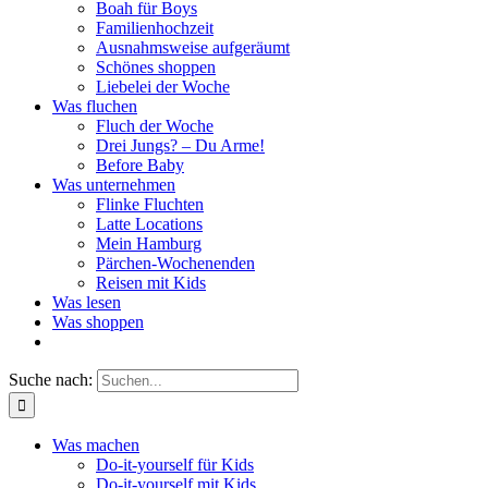
Boah für Boys
Familienhochzeit
Ausnahmsweise aufgeräumt
Schönes shoppen
Liebelei der Woche
Was fluchen
Fluch der Woche
Drei Jungs? – Du Arme!
Before Baby
Was unternehmen
Flinke Fluchten
Latte Locations
Mein Hamburg
Pärchen-Wochenenden
Reisen mit Kids
Was lesen
Was shoppen
Suche nach:
Was machen
Do-it-yourself für Kids
Do-it-yourself mit Kids