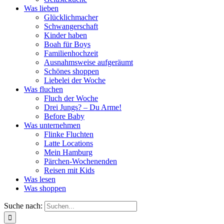
Was lieben
Glücklichmacher
Schwangerschaft
Kinder haben
Boah für Boys
Familienhochzeit
Ausnahmsweise aufgeräumt
Schönes shoppen
Liebelei der Woche
Was fluchen
Fluch der Woche
Drei Jungs? – Du Arme!
Before Baby
Was unternehmen
Flinke Fluchten
Latte Locations
Mein Hamburg
Pärchen-Wochenenden
Reisen mit Kids
Was lesen
Was shoppen
Suche nach: