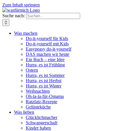
Zum Inhalt springen
Suche nach:
Was machen
Do-it-yourself für Kids
Do-it-yourself mit Kids
Easypeasy do-it-yourself
DAS machen wir heute
Ein Buch – eine Idee
Hurra, es ist Frühling
Ostern
Hurra, es ist Sommer
Hurra, es ist Herbst
Hurra, es ist Winter
Weihnachten
Oh-la-la-für-Omama
Ratzfatz-Rezepte
Gelüsteküche
Was lieben
Glücklichmacher
Schwangerschaft
Kinder haben