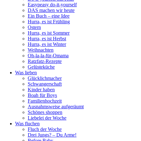
Easypeasy do-it-yourself
DAS machen wir heute
Ein Buch – eine Idee
Hurra, es ist Frühling
Ostern
Hurra, es ist Sommer
Hurra, es ist Herbst
Hurra, es ist Winter
Weihnachten
Oh-la-la-für-Omama
Ratzfatz-Rezepte
Gelüsteküche
Was lieben
Glücklichmacher
Schwangerschaft
Kinder haben
Boah für Boys
Familienhochzeit
Ausnahmsweise aufgeräumt
Schönes shoppen
Liebelei der Woche
Was fluchen
Fluch der Woche
Drei Jungs? – Du Arme!
Before Baby