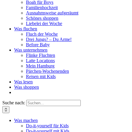
Boah für Boys
Familienhochzeit
Ausnahmsweise aufgeräumt
Schönes shoppen
Liebelei der Woche
Was fluchen
Fluch der Woche
Drei Jungs? – Du Arme!
Before Baby
Was unternehmen
Flinke Fluchten
Latte Locations
Mein Hamburg
Pärchen-Wochenenden
Reisen mit Kids
Was lesen
Was shoppen
Suche nach:
Was machen
Do-it-yourself für Kids
Do-it-yourself mit Kids