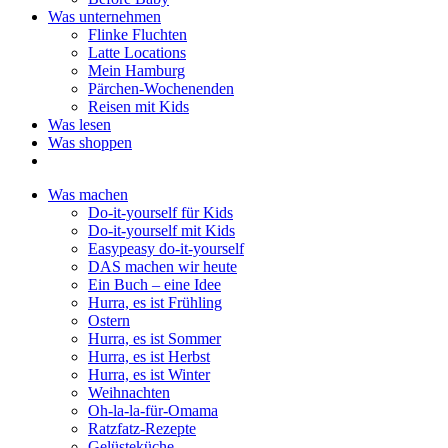
Was unternehmen
Flinke Fluchten
Latte Locations
Mein Hamburg
Pärchen-Wochenenden
Reisen mit Kids
Was lesen
Was shoppen
Was machen
Do-it-yourself für Kids
Do-it-yourself mit Kids
Easypeasy do-it-yourself
DAS machen wir heute
Ein Buch – eine Idee
Hurra, es ist Frühling
Ostern
Hurra, es ist Sommer
Hurra, es ist Herbst
Hurra, es ist Winter
Weihnachten
Oh-la-la-für-Omama
Ratzfatz-Rezepte
Gelüsteküche